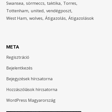
Swansea
sörmeccs
taktika
Torres
Tottenham
united
vendégposzt
West Ham
wolves
Átigazolás
Átigazolások
META
Regisztráció
Bejelentkezés
Bejegyzések hírcsatorna
Hozzászólások hírcsatorna
WordPress Magyarország