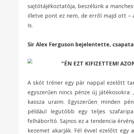
sajtótájékoztatója, beszélünk a mancheste
illetve pont ez nem, de erről majd ott –
is.
Sir Alex Ferguson bejelentette, csapat
A skót tréner egy pár nappal ezelőtt ta
egyszerűen nincs pénze új játékosokra:
kassza uraim. Egyszerűen minden pénz
például legutóbb egy teljes szafarip
felháborító. Sajnos ez a tendencia érvé
kezemet akarják. Fél évvel ezelőtt egy a