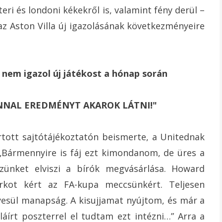
ri és londoni kékekről is, valamint fény derül –
 az Aston Villa új igazolásának következményeire
a nem igazol új játékost a hónap során
rtott sajtótájékoztatón beismerte, a Unitednak
 „Bármennyire is fáj ezt kimondanom, de üres a
ünket elviszi a bírók megvásárlása. Howard
arkot kért az FA-kupa meccsünkért. Teljesen
nyesül manapság. A kisujjamat nyújtom, és már a
láírt poszterrel el tudtam ezt intézni…” Arra a