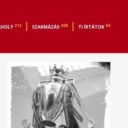
212
368
64
ÁHOLY
SZAKMÁZÁS
TI ÍRTÁTOK