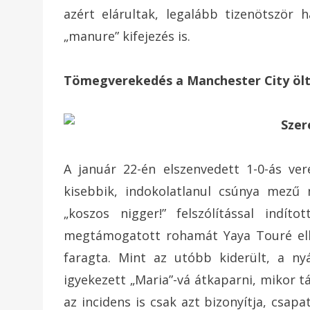
azért elárultak, legalább tizenötször h
„manure” kifejezés is.
Tömegverekedés a Manchester City öl
A január 22-én elszenvedett 1-0-ás ve
kisebbik, indokolatlanul csúnya mezű 
„koszos nigger!” felszólítással indí
megtámogatott rohamát Yaya Touré elle
faragta. Mint az utóbb kiderült, a ny
igyekezett „Maria”-vá átkaparni, mikor t
az incidens is csak azt bizonyítja, csap