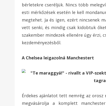
bérletekre cseréljük. Nincs több melegví
esti mérkőzések esetén le kell mondanun
megtehet. Ja és igen, ezért nincsenek 
vett senki, és mindig csak kidobtuk őket
szakember mindezek ellenére úgy érzi, c
kezdeményezésből.
A Chelsea leigazolná Manchestert
Érdekes ajánlatot tett nemrég az orosz 
megvásárolja a komplett manchesteri