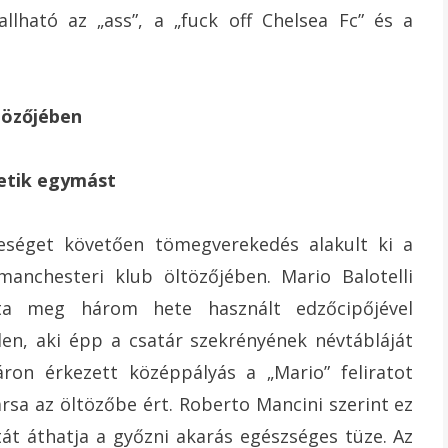
allható az „ass”, a „fuck off Chelsea Fc” és a
tözőjében
reséget követően tömegverekedés alakult ki a
manchesteri klub öltözőjében. Mario Balotelli
totta meg három hete használt edzőcipőjével
n, aki épp a csatár szekrényének névtábláját
áron érkezett középpályás a „Mario” feliratot
ársa az öltözőbe ért. Roberto Mancini szerint ez
atát áthatja a győzni akarás egészséges tüze. Az