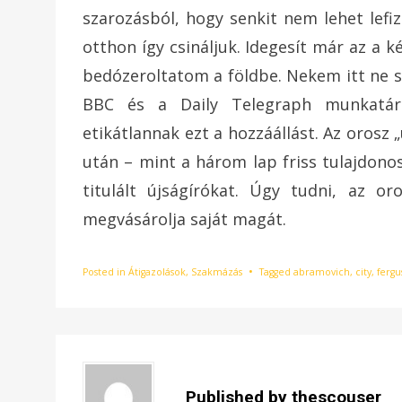
szarozásból, hogy senkit nem lehet lefi
otthon így csináljuk. Idegesít már az a 
bedózeroltatom a földbe. Nekem itt ne sí
BBC és a Daily Telegraph munkatárs
etikátlannak ezt a hozzáállást. Az orosz 
után – mint a három lap friss tulajdonos
titulált újságírókat. Úgy tudni, az o
megvásárolja saját magát.
Posted in
Átigazolások
,
Szakmázás
Tagged
abramovich
,
city
,
ferg
Published by
thescouser