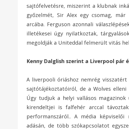
sajtófelvetésre, miszerint a klubnak ink
győzelmét, Sir Alex egy csomag, már
arcába. Ferguson azonnali válaszlépése
illetékesei úgy nyilatkoztak, tárgyalá
megoldják a Uniteddal felmerült vitás hel
Kenny Dalglish szerint a Liverpool pár 
A liverpooli óriáshoz nemrég visszatért
sajtótájékoztatóiról, de a Wolves elleni
Úgy tudjuk a helyi vallásos magazinok 
kirendeltjei is falfehér arccal távoz
performanszáról.. A média képviselő
adásán, de több szókapcsolatot egysze