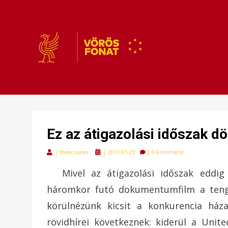
VÖRÖSFONAT
VÖRÖS FONAT
Ez az átigazolási időszak d
Posted
|
thescouser
|
2011-01-23
|
0 komment
on
Mivel az átigazolási időszak eddi
háromkor futó dokumentumfilm a tenger
körülnézünk kicsit a konkurencia háza
rövidhírei következnek: kiderül a Uni