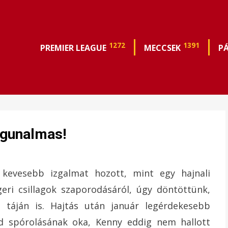
1272
1391
PREMIER LEAGUE
MECCSEK
P
ögunalmas!
g kevesebb izgalmat hozott, mint egy hajnali
i csillagok szaporodásáról, úgy döntöttünk,
 táján is. Hajtás után január legérdekesebb
ted spórolásának oka, Kenny eddig nem hallott