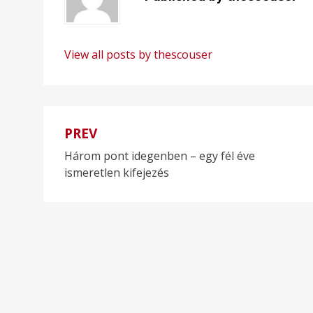
View all posts by thescouser
PREV
Bejegyzés
Három pont idegenben – egy fél éve
navigáció
ismeretlen kifejezés