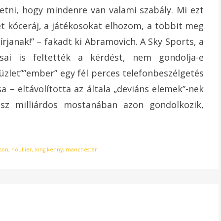
zetni, hogy mindenre van valami szabály. Mi ezt
két kóceráj, a játékosokat elhozom, a többit meg
rjanak!” – fakadt ki Abramovich. A Sky Sports, a
ai is feltették a kérdést, nem gondolja-e
„üzlet””ember” egy fél perces telefonbeszélgetés
a – eltávolította az általa „deviáns elemek”-nek
rosz milliárdos mostanában azon gondolkozik,
uson
,
houllier
,
king kenny
,
manchester