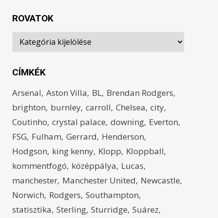
ROVATOK
Rovatok
CÍMKÉK
Arsenal
Aston Villa
BL
Brendan Rodgers
brighton
burnley
carroll
Chelsea
city
Coutinho
crystal palace
downing
Everton
FSG
Fulham
Gerrard
Henderson
Hodgson
king kenny
Klopp
Kloppball
kommentfogó
középpálya
Lucas
manchester
Manchester United
Newcastle
Norwich
Rodgers
Southampton
statisztika
Sterling
Sturridge
Suárez