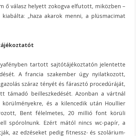
m ő válasz helyett zokogva elfutott, miközben –
kiabálta: „haza akarok menni, a plüsmacimat
tájékoztatót
tyafényben tartott sajtótájékoztatón jelentette
sét. A francia szakember úgy nyilatkozott,
gazolás száraz tényét és fárasztó procedúráját,
ett támadó beilleszkedését. Azonban a vártnál
 körülményekre, és a kilencedik után Houllier
ozott, Bent félelmetes, 20 millió font körüli
kell spórolnunk. Ezért mától nincs wc-papír, a
ák, az edzéseket pedig fitnessz- és szolárium-