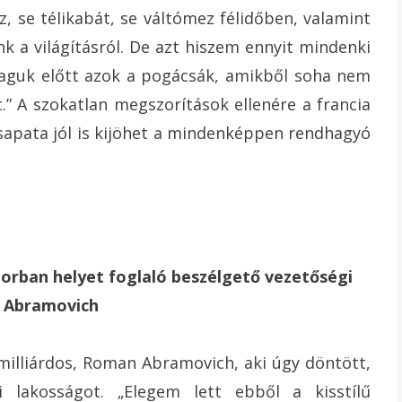
z, se télikabát, se váltómez félidőben, valamint
k a világításról. De azt hiszem ennyit mindenki
maguk előtt azok a pogácsák, amikből soha nem
.” A szokatlan megszorítások ellenére a francia
sapata jól is kijöhet a mindenképpen rendhagyó
milliárdos, Roman Abramovich, aki úgy döntött,
 lakosságot. „Elegem lett ebből a kisstílű