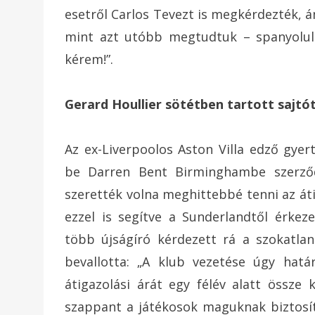
esetről Carlos Tevezt is megkérdezték, á
mint azt utóbb megtudtuk – spanyolul 
kérem!”.
Gerard Houllier sötétben tartott sajtó
Az ex-Liverpoolos Aston Villa edző gyer
be Darren Bent Birminghambe szerződé
szerették volna meghittebbé tenni az áti
ezzel is segítve a Sunderlandtől érkez
több újságíró kérdezett rá a szokatlan
bevallotta: „A klub vezetése úgy határ
átigazolási árát egy félév alatt össze 
szappant a játékosok maguknak biztosítj