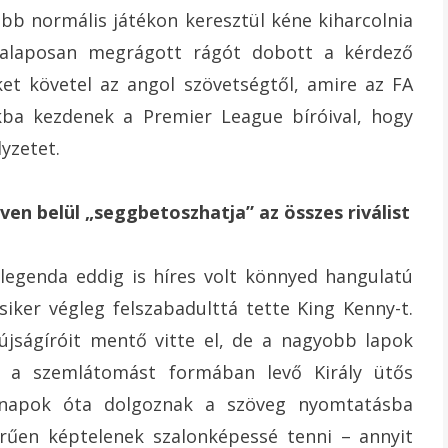
ább normális játékon keresztül kéne kiharcolnia
 alaposan megrágott rágót dobott a kérdező
ket követel az angol szövetségtől, amire az FA
sokba kezdenek a Premier League bíróival, hogy
yzetet.
éven belül „seggbetoszhatja” az összes riválist
 legenda eddig is híres volt könnyed hangulatú
 siker végleg felszabadulttá tette King Kenny-t.
újságíróit mentő vitte el, de a nagyobb lapok
tak a szemlátomást formában levő Király ütős
i napok óta dolgoznak a szöveg nyomtatásba
rűen képtelenek szalonképessé tenni – annyit