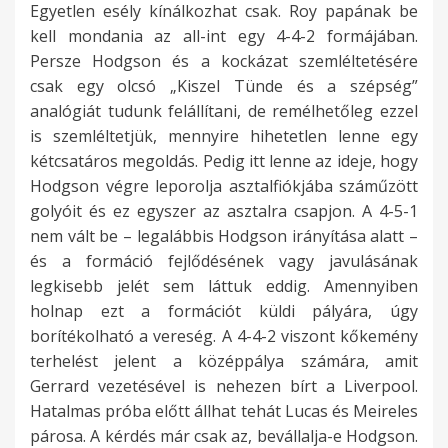
Egyetlen esély kínálkozhat csak. Roy papának be
kell mondania az all-int egy 4-4-2 formájában.
Persze Hodgson és a kockázat szemléltetésére
csak egy olcsó „Kiszel Tünde és a szépség”
analógiát tudunk felállítani, de remélhetőleg ezzel
is szemléltetjük, mennyire hihetetlen lenne egy
kétcsatáros megoldás. Pedig itt lenne az ideje, hogy
Hodgson végre leporolja asztalfiókjába száműzött
golyóit és ez egyszer az asztalra csapjon. A 4-5-1
nem vált be – legalábbis Hodgson irányítása alatt –
és a formáció fejlődésének vagy javulásának
legkisebb jelét sem láttuk eddig. Amennyiben
holnap ezt a formációt küldi pályára, úgy
borítékolható a vereség. A 4-4-2 viszont kőkemény
terhelést jelent a középpálya számára, amit
Gerrard vezetésével is nehezen bírt a Liverpool.
Hatalmas próba előtt állhat tehát Lucas és Meireles
párosa. A kérdés már csak az, bevállalja-e Hodgson.