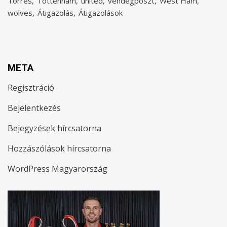
Torres
Tottenham
united
vendégposzt
West Ham
wolves
Átigazolás
Átigazolások
META
Regisztráció
Bejelentkezés
Bejegyzések hírcsatorna
Hozzászólások hírcsatorna
WordPress Magyarország