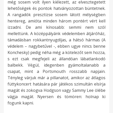
még sosem volt ilyen kiélezett, az elvesztegetett
lehetőségek és pontok hatványozottan büntetnek.
A rangadók presztizse sosem látott mélységben
hentereg, amióta minden három pontért vért kell
izzadni. De ami kínosabb: semmi nem szól
mellettünk. A középpályánk védelemben átjáróház,
támadásban rokkantnyugdíjas, a hátsó hármas (A
védelem – nagybetűvel -, ebben ugye nincs benne
Konchesky) pedig néha még a kötelezőt sem hozza,
s ezt csak megfejeli az állandóan lábatlankodó
balbekk. Végül, idegenben gyámoltalanabb a
csapat, mint a Portsmouth rosszabb napjain.
Tényleg várjuk már a pillanatot, amikor az átlagos
füttykoncert hatására pár játékos szimultán elsírja
magát és zokogva Hodgson vagy Sammy Lee ölébe
vágja magát. Nyersen és tömören: holnap ki
fogunk kapni.