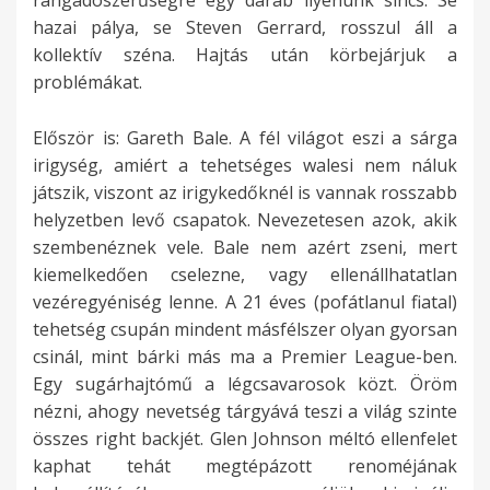
rangadószerűségre egy darab ilyenünk sincs. Se
hazai pálya, se Steven Gerrard, rosszul áll a
kollektív széna. Hajtás után körbejárjuk a
problémákat.
Először is: Gareth Bale. A fél világot eszi a sárga
irigység, amiért a tehetséges walesi nem náluk
játszik, viszont az irigykedőknél is vannak rosszabb
helyzetben levő csapatok. Nevezetesen azok, akik
szembenéznek vele. Bale nem azért zseni, mert
kiemelkedően cselezne, vagy ellenállhatatlan
vezéregyéniség lenne. A 21 éves (pofátlanul fiatal)
tehetség csupán mindent másfélszer olyan gyorsan
csinál, mint bárki más ma a Premier League-ben.
Egy sugárhajtómű a légcsavarosok közt. Öröm
nézni, ahogy nevetség tárgyává teszi a világ szinte
összes right backjét. Glen Johnson méltó ellenfelet
kaphat tehát megtépázott renoméjának