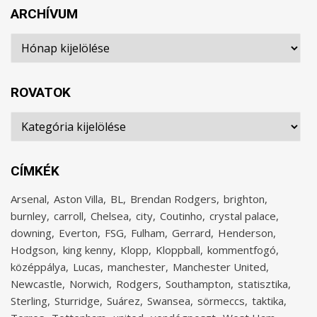
ARCHÍVUM
Archívum
ROVATOK
Rovatok
CÍMKÉK
Arsenal
Aston Villa
BL
Brendan Rodgers
brighton
burnley
carroll
Chelsea
city
Coutinho
crystal palace
downing
Everton
FSG
Fulham
Gerrard
Henderson
Hodgson
king kenny
Klopp
Kloppball
kommentfogó
középpálya
Lucas
manchester
Manchester United
Newcastle
Norwich
Rodgers
Southampton
statisztika
Sterling
Sturridge
Suárez
Swansea
sörmeccs
taktika