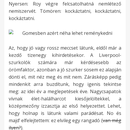
Nyersen: Roy végre felcsatolhatná nemlétező
nemiszervét. Tömören: kockáztatni, kockáztatni,
kockáztatni.
Az, hogy jó vagy rossz meccset látunk, eldől már a
kezdő tizenegy kihirdetésekor. A Liverpool-
szurkolók számára már kérdésesebb az
örömfaktor, azonban a jó szurker sosem ez alapján
dönti el, mit néz meg és mit nem. Zárásképp pedig
mindenkit arra buzdítunk, hogy igenis tekintse
meg: az idei év a meglepetések éve. Nagycsapatok
vívnak élet-halálharcot kiesőjelöltekkel, a
középmezőny izzasztja az első helyezettet. Lehet,
hogy holnap is látunk valami parádésat. No és
majd’ elfelejtettem: ez elvileg egy rangadó (
van még
ilyen?
).