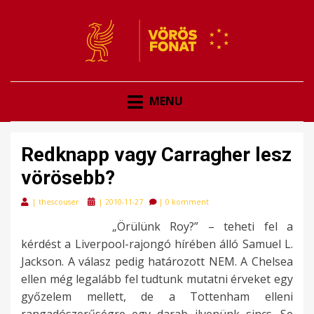
VÖRÖSFONAT
VÖRÖS FONAT
MENU
Redknapp vagy Carragher lesz
vörösebb?
Posted
|
thescouser
|
2010-11-27
|
0 komment
on
„Örülünk Roy?” – teheti fel a
kérdést a Liverpool-rajongó hírében álló Samuel L.
Jackson. A válasz pedig határozott NEM. A Chelsea
ellen még legalább fel tudtunk mutatni érveket egy
győzelem mellett, de a Tottenham elleni