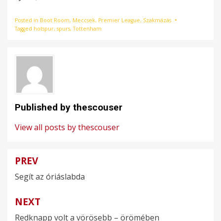
Posted in
Boot Room
,
Meccsek
,
Premier League
,
Szakmázás
Tagged
hotspur
,
spurs
,
Tottenham
Published by
thescouser
View all posts by thescouser
PREV
Bejegyzés
Segít az óriáslabda
navigáció
NEXT
Redknapp volt a vörösebb – örömében