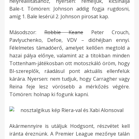
helyreállításához, nyersen: reméljük, kicsinálja
Bale-t. Tömören: Johnson addig fogja rugdosni,
amíg 1. Bale lesérül 2. Johnson pirosat kap.
Másodszor:
Robbie Keane
Peter Crouch,
Pavlyuchenko, Defoe, VDV – dióhéjban ennyi.
Félelmetes támadóerő, amelyet kellően megtold a
hazai pálya előnye, valamint az a titokban minden
Tottenham-játékosban ott motoszkáló öröm, hogy
Bl-szereplők, ráadásul pont aktuális ellenfelük
kárára. Nyersen: nem tudjuk, hogy Carragher vagy
Reina feje lesz vörösebb a mérkőzés végére.
Tömören: holnap ki fogunk kapni.
Akármennyire is utáljuk Hodgsont, részvétet kell
iránta éreznünk. A Premier League mezőnye talán