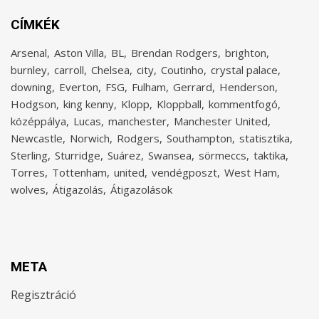
CÍMKÉK
Arsenal
Aston Villa
BL
Brendan Rodgers
brighton
burnley
carroll
Chelsea
city
Coutinho
crystal palace
downing
Everton
FSG
Fulham
Gerrard
Henderson
Hodgson
king kenny
Klopp
Kloppball
kommentfogó
középpálya
Lucas
manchester
Manchester United
Newcastle
Norwich
Rodgers
Southampton
statisztika
Sterling
Sturridge
Suárez
Swansea
sörmeccs
taktika
Torres
Tottenham
united
vendégposzt
West Ham
wolves
Átigazolás
Átigazolások
META
Regisztráció