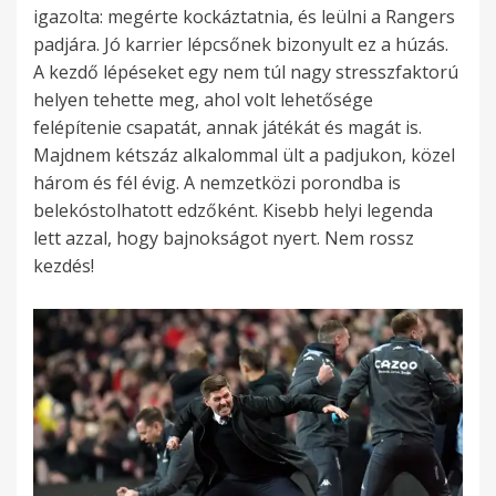
igazolta: megérte kockáztatnia, és leülni a Rangers
padjára. Jó karrier lépcsőnek bizonyult ez a húzás.
A kezdő lépéseket egy nem túl nagy stresszfaktorú
helyen tehette meg, ahol volt lehetősége
felépítenie csapatát, annak játékát és magát is.
Majdnem kétszáz alkalommal ült a padjukon, közel
három és fél évig. A nemzetközi porondba is
belekóstolhatott edzőként. Kisebb helyi legenda
lett azzal, hogy bajnokságot nyert. Nem rossz
kezdés!