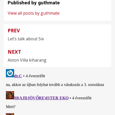
Published by
guthmate
View all posts by guthmate
PREV
Bejegyzés
Let’s talk about Six
navigáció
NEXT
Aston Villa kiharang