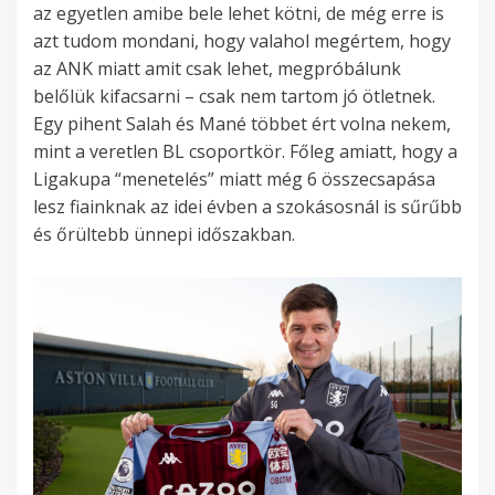
az egyetlen amibe bele lehet kötni, de még erre is
azt tudom mondani, hogy valahol megértem, hogy
az ANK miatt amit csak lehet, megpróbálunk
belőlük kifacsarni – csak nem tartom jó ötletnek.
Egy pihent Salah és Mané többet ért volna nekem,
mint a veretlen BL csoportkör. Főleg amiatt, hogy a
Ligakupa “menetelés” miatt még 6 összecsapása
lesz fiainknak az idei évben a szokásosnál is sűrűbb
és őrültebb ünnepi időszakban.