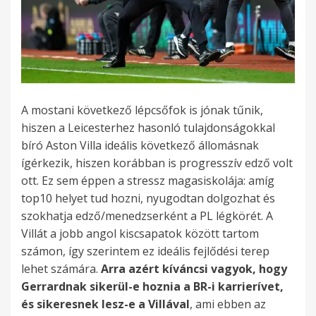
A mostani következő lépcsőfok is jónak tűnik,
hiszen a Leicesterhez hasonló tulajdonságokkal
bíró Aston Villa ideális következő állomásnak
ígérkezik, hiszen korábban is progresszív edző volt
ott. Ez sem éppen a stressz magasiskolája: amíg
top10 helyet tud hozni, nyugodtan dolgozhat és
szokhatja edző/menedzserként a PL légkörét. A
Villát a jobb angol kiscsapatok között tartom
számon, így szerintem ez ideális fejlődési terep
lehet számára.
Arra
azért kíváncsi vagyok, hogy
Gerrardnak sikerül-e hoznia a BR-i karrierívet,
és sikeresnek lesz-e a Villával
, ami ebben az