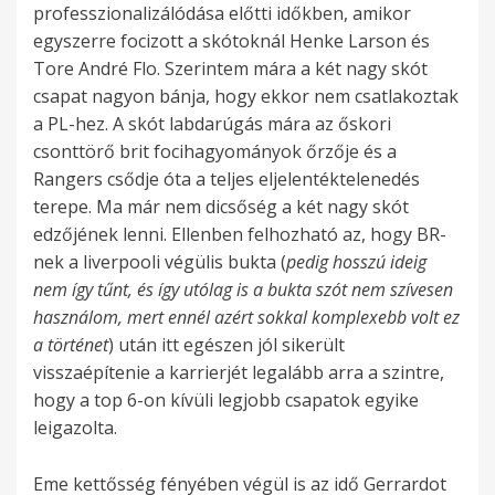
professzionalizálódása előtti időkben, amikor
egyszerre focizott a skótoknál Henke Larson és
Tore André Flo. Szerintem mára a két nagy skót
csapat nagyon bánja, hogy ekkor nem csatlakoztak
a PL-hez. A skót labdarúgás mára az őskori
csonttörő brit focihagyományok őrzője és a
Rangers csődje óta a teljes eljelentéktelenedés
terepe. Ma már nem dicsőség a két nagy skót
edzőjének lenni. Ellenben felhozható az, hogy BR-
nek a liverpooli végülis bukta (
pedig hosszú ideig
nem így tűnt, és így utólag is a bukta szót nem szívesen
használom, mert ennél azért sokkal komplexebb volt ez
a történet
) után itt egészen jól sikerült
visszaépítenie a karrierjét legalább arra a szintre,
hogy a top 6-on kívüli legjobb csapatok egyike
leigazolta.
Eme kettősség fényében végül is az idő Gerrardot