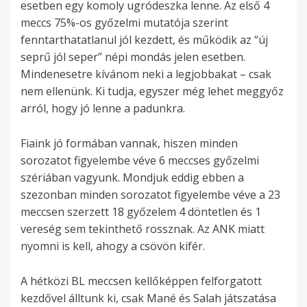
esetben egy komoly ugródeszka lenne. Az első 4
meccs 75%-os győzelmi mutatója szerint
fenntarthatatlanul jól kezdett, és működik az “új
seprű jól seper” népi mondás jelen esetben.
Mindenesetre kívánom neki a legjobbakat – csak
nem ellenünk. Ki tudja, egyszer még lehet meggyőz
arról, hogy jó lenne a padunkra.
Fiaink jó formában vannak, hiszen minden
sorozatot figyelembe véve 6 meccses győzelmi
szériában vagyunk. Mondjuk eddig ebben a
szezonban minden sorozatot figyelembe véve a 23
meccsen szerzett 18 győzelem 4 döntetlen és 1
vereség sem tekinthető rossznak. Az ANK miatt
nyomni is kell, ahogy a csövön kifér.
A hétközi BL meccsen kellőképpen felforgatott
kezdővel álltunk ki, csak Mané és Salah játszatása