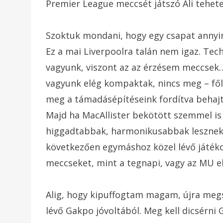
Premier League meccsét játszó Ali tehetet
Szoktuk mondani, hogy egy csapat annyi
Ez a mai Liverpoolra talán nem igaz. Te
vagyunk, viszont az az érzésem meccse
vagyunk elég kompaktak, nincs meg – fől
meg a támadásépítéseink fordítva behajto
Majd ha MacAllister bekötött szemmel is
higgadtabbak, harmonikusabbak lesznek 
következően egymáshoz közel lévő játékos
meccseket, mint a tegnapi, vagy az MU e
Alig, hogy kipuffogtam magam, újra meg
lévő Gakpo jóvoltából. Meg kell dicsérni 