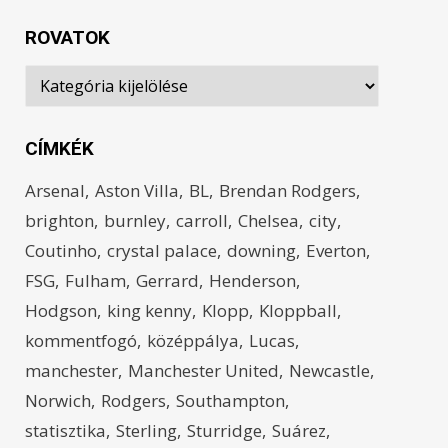
ROVATOK
Rovatok
CÍMKÉK
Arsenal
Aston Villa
BL
Brendan Rodgers
brighton
burnley
carroll
Chelsea
city
Coutinho
crystal palace
downing
Everton
FSG
Fulham
Gerrard
Henderson
Hodgson
king kenny
Klopp
Kloppball
kommentfogó
középpálya
Lucas
manchester
Manchester United
Newcastle
Norwich
Rodgers
Southampton
statisztika
Sterling
Sturridge
Suárez