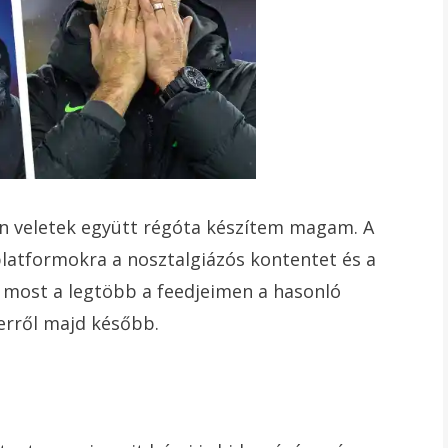
zen veletek együtt régóta készítem magam. A
platformokra a nosztalgiázós kontentet és a
 most a legtöbb a feedjeimen a hasonló
erről majd később.