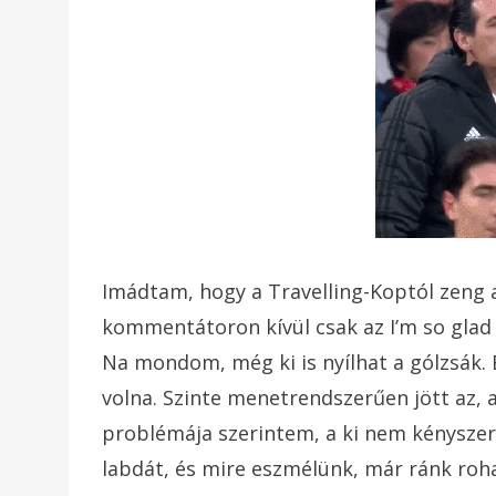
Imádtam, hogy a Travelling-Koptól zeng a
kommentátoron kívül csak az I’m so glad 
Na mondom, még ki is nyílhat a gólzsák. 
volna. Szinte menetrendszerűen jött az, 
problémája szerintem, a ki nem kényszerí
labdát, és mire eszmélünk, már ránk roha