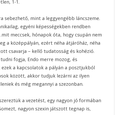
len, 1-1.
ra sebezhető, mint a leggyengébb láncszeme.
chnikailag, egyéni képességekben rendben
k…mit meccsek, hónapok óta, hogy csupán nem
eg a középpályán, ezért néha átjáróház, néha
tt csavarja – kellő tudatosság és kohézió.
 tudni fogja, Endo merre mozog, és
ezek a kapcsolatok a pályán a posztjukból
ok között, akkor tudjuk lezárni az ilyen
lleniek és még megannyi a szezonban.
szereztük a vezetést, egy nagyon jó formában
Gomezt, nagyon szexin játszott tegnap is,