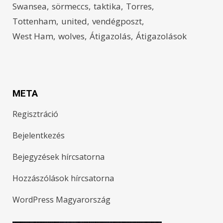
Swansea
sörmeccs
taktika
Torres
Tottenham
united
vendégposzt
West Ham
wolves
Átigazolás
Átigazolások
META
Regisztráció
Bejelentkezés
Bejegyzések hírcsatorna
Hozzászólások hírcsatorna
WordPress Magyarország