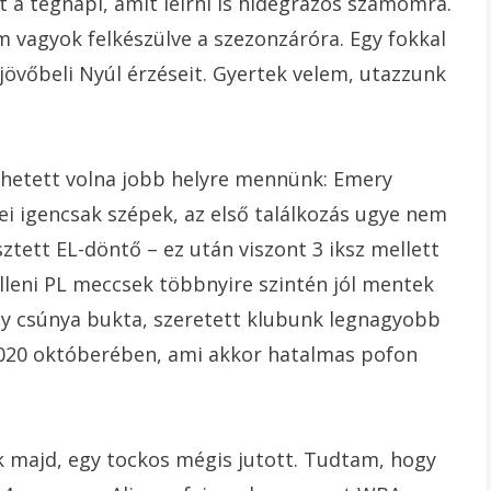
t a tegnapi, amit leírni is hidegrázós számomra.
 vagyok felkészülve a szezonzáróra. Egy fokkal
jövőbeli Nyúl érzéseit. Gyertek velem, utazzunk
lehetett volna jobb helyre mennünk: Emery
i igencsak szépek, az első találkozás ugye nem
sztett EL-döntő – ez után viszont 3 iksz mellett
elleni PL meccsek többnyire szintén jól mentek
gy csúnya bukta, szeretett klubunk legnagyobb
2020 októberében, ami akkor hatalmas pofon
 majd, egy tockos mégis jutott. Tudtam, hogy