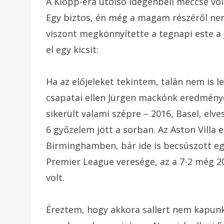
A Klopp-éra utolsó idegenbeli meccse vol
Egy biztos, én még a magam részéről nem
viszont megkönnyítette a tegnapi este a 
el egy kicsit:
Ha az előjeleket tekintem, talán nem is 
csapatai ellen Jürgen mackónk eredménye
sikerült valami szépre – 2016, Basel, elve
6 győzelem jött a sorban. Az Aston Villa 
Birminghamben, bár ide is becsúszott e
Premier League veresége, az a 7-2 még 
volt.
Éreztem, hogy akkora sallert nem kapunk