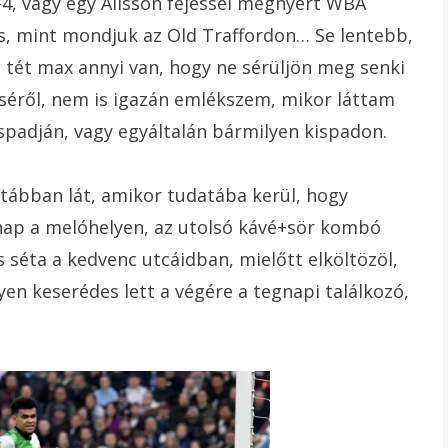
-4, vagy egy Alisson fejessel megnyert WBA
zás, mint mondjuk az Old Traffordon… Se lentebb,
 tét max annyi van, hogy ne sérüljön meg senki
séről, nem is igazán emlékszem, mikor láttam
ispadján, vagy egyáltalán bármilyen kispadon.
sztábban lát, amikor tudatába kerül, hogy
ap a melóhelyen, az utolsó kávé+sör kombó
s séta a kedvenc utcáidban, mielőtt elköltözöl,
lyen keserédes lett a végére a tegnapi találkozó,