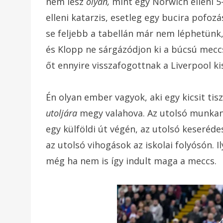
nem lesz
olyan,
mint egy Norwich elleni 5
elleni katarzis, esetleg egy bucira pofo
se feljebb a tabellán már nem léphetünk,
és Klopp ne sárgázódjon ki a búcsú mecc
őt ennyire visszafogottnak a Liverpool k
Én olyan ember vagyok, aki egy kicsit ti
utoljára
megy valahova. Az utolsó munkan
egy külföldi út végén, az utolsó keseréde
az utolsó vihogások az iskolai folyósón. I
még ha nem is így indult maga a meccs.