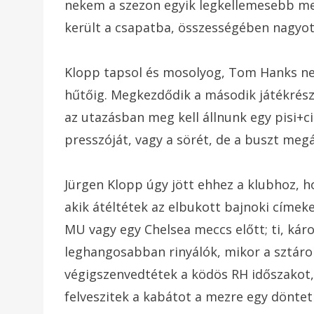
nekem a szezon egyik legkellemesebb me
került a csapatba, összességében nagyot
Klopp tapsol és mosolyog, Tom Hanks ne
hűtőig. Megkezdődik a második játékrész,
az utazásban meg kell állnunk egy pisi+c
presszóját, vagy a sörét, de a buszt megá
Jürgen Klopp úgy jött ehhez a klubhoz, hog
akik átéltétek az elbukott bajnoki címek
MU vagy egy Chelsea meccs előtt; ti, kár
leghangosabban rinyálók, mikor a sztárok
végigszenvedtétek a ködös RH időszakot, 
felveszitek a kabátot a mezre egy döntet