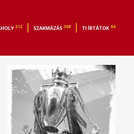
212
368
64
ÁHOLY
SZAKMÁZÁS
TI ÍRTÁTOK