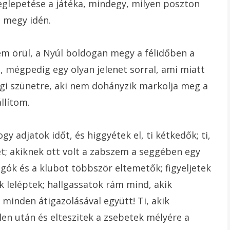
glepetése a játéka, mindegy, milyen poszton
 megy idén.
m örül, a Nyúl boldogan megy a félidőben a
 mégpedig egy olyan jelenet sorral, ami miatt
igi szünetre, aki nem dohányzik markolja meg a
llítom.
y adjatok időt, és higgyétek el, ti kétkedők; ti,
et; akiknek ott volt a zabszem a seggében egy
ogók és a klubot többször eltemetők; figyeljetek
 leléptek; hallgassatok rám mind, akik
minden átigazolásával együtt! Ti, akik
len után és elteszitek a zsebetek mélyére a