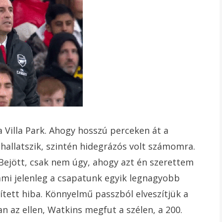
 Villa Park. Ahogy hosszú perceken át a
hallatszik, szintén hidegrázós volt számomra.
Bejött, csak nem úgy, ahogy azt én szerettem
ami jelenleg a csapatunk egyik legnagyobb
tett hiba. Könnyelmű passzból elveszítjük a
n az ellen, Watkins megfut a szélen, a 200.