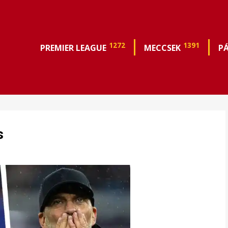
1272
1391
PREMIER LEAGUE
MECCSEK
P
s