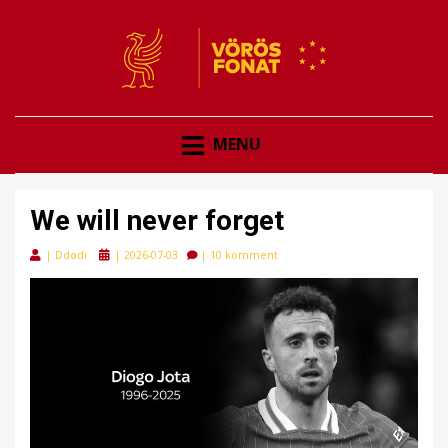
VÖRÖSFONAT
VÖRÖS FONAT
MENU
We will never forget
Posted
|
Ddodi
|
2026-07-03
|
10 komment
on