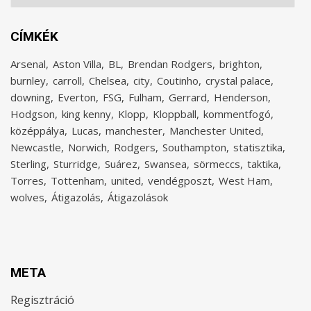
CÍMKÉK
Arsenal
Aston Villa
BL
Brendan Rodgers
brighton
burnley
carroll
Chelsea
city
Coutinho
crystal palace
downing
Everton
FSG
Fulham
Gerrard
Henderson
Hodgson
king kenny
Klopp
Kloppball
kommentfogó
középpálya
Lucas
manchester
Manchester United
Newcastle
Norwich
Rodgers
Southampton
statisztika
Sterling
Sturridge
Suárez
Swansea
sörmeccs
taktika
Torres
Tottenham
united
vendégposzt
West Ham
wolves
Átigazolás
Átigazolások
META
Regisztráció