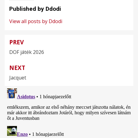
Published by
Ddodi
View all posts by Ddodi
PREV
Bejegyzés
DOF játék 2026
navigáció
NEXT
Jacquet