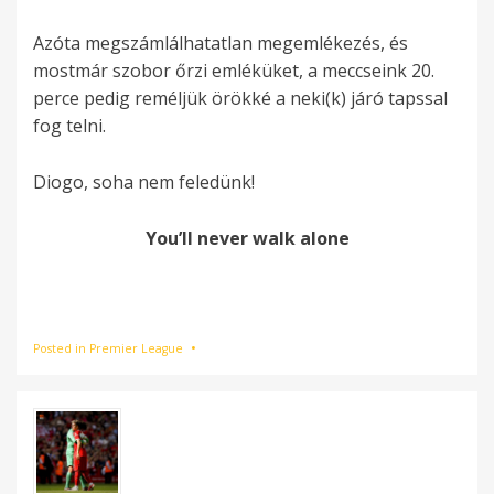
Azóta megszámlálhatatlan megemlékezés, és
mostmár szobor őrzi emléküket, a meccseink 20.
perce pedig reméljük örökké a neki(k) járó tapssal
fog telni.
Diogo, soha nem feledünk!
You’ll never walk alone
Posted in
Premier League