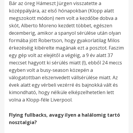
Bár az öreg Hámeszt Jürgen visszatette a
középpályára, az első hónapokban (Klopp alatt
megszokott módon) nem volt a kezdőbe dobva a
skót, Alberto Moreno kezdett többet, egészen
decemberig, amikor a spanyol sérülése után olyan
formába jött Robertson, hogy gyakorlatilag Milos
érkezéséig kibérelte magának ezt a posztot. Faszim
egy gép volt az elejétől a végéig, a 9 év alatt 37
meccset hagyott ki sérülés miatt (!), ebből 24 meccs
egyben volt a busy-season közepén a
válogatottban elszenvedett vállsérülése miatt. Az
évek alatt egy vérbeli vezérré és bajnokká vált és
kimondható, hogy nélküle elképzelhetetlen lett
volna a Klopp-féle Liverpool.
Flying fullbacks, avagy ilyen a halálomig tartó
nosztalgia?