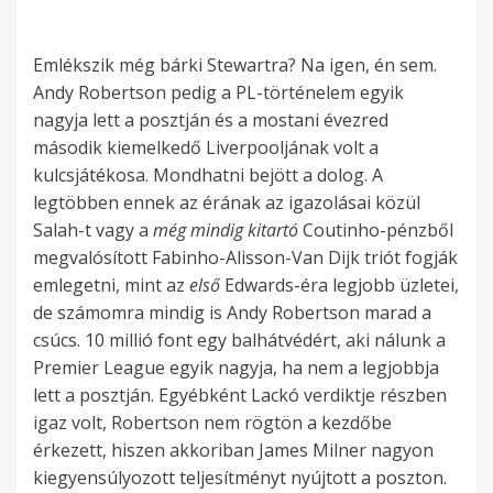
Emlékszik még bárki Stewartra? Na igen, én sem.
Andy Robertson pedig a PL-történelem egyik
nagyja lett a posztján és a mostani évezred
második kiemelkedő Liverpooljának volt a
kulcsjátékosa. Mondhatni bejött a dolog. A
legtöbben ennek az érának az igazolásai közül
Salah-t vagy a
még mindig kitartó
Coutinho-pénzből
megvalósított Fabinho-Alisson-Van Dijk triót fogják
emlegetni, mint az
első
Edwards-éra legjobb üzletei,
de számomra mindig is Andy Robertson marad a
csúcs. 10 millió font egy balhátvédért, aki nálunk a
Premier League egyik nagyja, ha nem a legjobbja
lett a posztján. Egyébként Lackó verdiktje részben
igaz volt, Robertson nem rögtön a kezdőbe
érkezett, hiszen akkoriban James Milner nagyon
kiegyensúlyozott teljesítményt nyújtott a poszton.