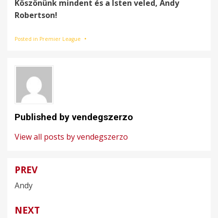
Köszönünk mindent és a Isten veled, Andy
Robertson!
Posted in
Premier League
Published by
vendegszerzo
View all posts by vendegszerzo
PREV
Bejegyzés
Andy
navigáció
NEXT