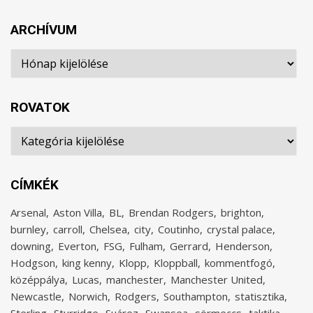
ARCHÍVUM
Archívum
ROVATOK
Rovatok
CÍMKÉK
Arsenal
Aston Villa
BL
Brendan Rodgers
brighton
burnley
carroll
Chelsea
city
Coutinho
crystal palace
downing
Everton
FSG
Fulham
Gerrard
Henderson
Hodgson
king kenny
Klopp
Kloppball
kommentfogó
középpálya
Lucas
manchester
Manchester United
Newcastle
Norwich
Rodgers
Southampton
statisztika
Sterling
Sturridge
Suárez
Swansea
sörmeccs
taktika