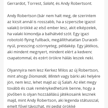
Gerrardot, Torrest,
Salaht,
és Andy Robertsont.
Andy Robertson (bár nem halt meg, de szerintem
az kicsit annál is rosszabb, ha a szperszbe igazol
valaki) örökké az első ember lesz, akit elképzelek,
ha valaki kimondja a balhátvéd szót. Egy igazi
robotoló flying fullback, megállíthatatlan Duracell-
nyúl, presszing-szörnyeteg, példakép. Egy játékos,
aki mindent megnyert, mindent elért a kedvenc
csapatommal, és ezért örökre hálás leszek neki.
Olyannyira nem lesz Kerkez Milos az új Robertson,
mint ahogy
Diomandé, Minteh
vagy bárki aki helyére
jön, nem lesz, lehet majd az új Salah. Az élet megy
tovább és csak reménykedhetünk benne, hogy a
jövőben is olyan hozzáállású játékosaink lesznek
majd, mint Andy Robertson, aki legenda státusszal,
emelt fővel távozhat, mi pedig örökké