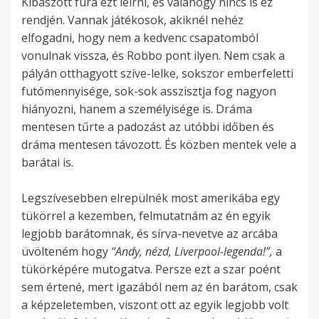
Kibaszott fura ezt leírni, és valahogy nincs is ez
rendjén. Vannak játékosok, akiknél nehéz
elfogadni, hogy nem a kedvenc csapatomból
vonulnak vissza, és Robbo pont ilyen. Nem csak a
pályán otthagyott szíve-lelke, sokszor emberfeletti
futómennyisége, sok-sok asszisztja fog nagyon
hiányozni, hanem a személyisége is. Dráma
mentesen tűrte a padozást az utóbbi időben és
dráma mentesen távozott. És közben mentek vele a
barátai is.
Legszívesebben elrepülnék most amerikába egy
tükörrel a kezemben, felmutatnám az én egyik
legjobb barátomnak, és sírva-nevetve az arcába
üvölteném hogy
“Andy, nézd, Liverpool-legenda!”,
a
tükörképére mutogatva. Persze ezt a szar poént
sem értené, mert igazából nem az én barátom, csak
a képzeletemben, viszont ott az egyik legjobb volt