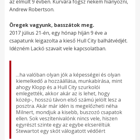
az elmúlt 9 évben. Kurvára fogsz nekem hiányozni,
Andrew Robertson.
Öregek vagyunk, basszátok meg.
2017 július 21-én, egy hónap híján 9 éve a
csapatunk leigazolta a kieső Hull City balhátvédjét.
Idézném Lackó szavait vele kapcsolatban.
…ha valóban olyan jók a képességei és olyan
kiemelkedő a hozzáállása, munkabírása, mint
ahogy Klopp és a Hull City szurkolói
emlegették, akkor akár az is lehet, hogy
közép-, hosszú távon első számú jelölt lesz a
posztra. Akár már idén is megelőzheti néha
Milnert, mondjuk a kisebb, buszozó csapatok
ellen. Sok veszítenivalónk nincs vele, hiszen
egyrészt szinte egy az egybe elcseréltük
Stewartot egy skót válogatott védőért