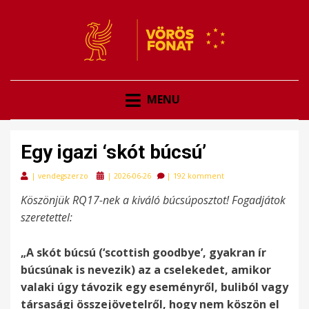
VÖRÖSFONAT
VÖRÖS FONAT
MENU
Egy igazi ‘skót búcsú’
Posted
|
vendegszerzo
|
2026-06-26
|
192 komment
on
Köszönjük RQ17-nek a kiváló búcsúposztot! Fogadjátok
szeretettel:
„A skót búcsú (‘scottish goodbye’, gyakran ír
búcsúnak is nevezik) az a cselekedet, amikor
valaki úgy távozik egy eseményről, buliból vagy
társasági összejövetelről, hogy nem köszön el