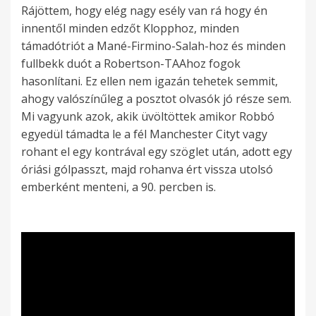
Rájöttem, hogy elég nagy esély van rá hogy én
innentől minden edzőt Klopphoz, minden
támadótriót a Mané-Firmino-Salah-hoz és minden
fullbekk duót a Robertson-TAAhoz fogok
hasonlítani. Ez ellen nem igazán tehetek semmit,
ahogy valószínűleg a posztot olvasók jó része sem.
Mi vagyunk azok, akik üvöltöttek amikor Robbó
egyedül támadta le a fél Manchester Cityt vagy
rohant el egy kontrával egy szöglet után, adott egy
óriási gólpasszt, majd rohanva ért vissza utolsó
emberként menteni, a 90. percben is.