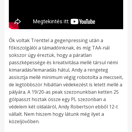
Ők voltak Trenttel a gegenpressing után a
főkiszolgálói a támadóinknak, és míg TAA-nál
sokszor úgy éreztük, hogy a páratlan
passzképessége és kreativitása mellé társul némi
kimaradás/lemaradás hátul, Andy a rengeteg
assisztja mellé minimum végig robotolta a meccseit,
de legtöbbször hibátlan védekezést is letett mellé a
pályára. A 19/20-as peak szezonunkban ketten 25
gólpasszt hoztak össze egy PL szezonban a
védelem két oldaláról, Andy Robertson ebből 12-t
vállalt. Nem hiszem hogy látunk még ilyet a
közeljövőben.