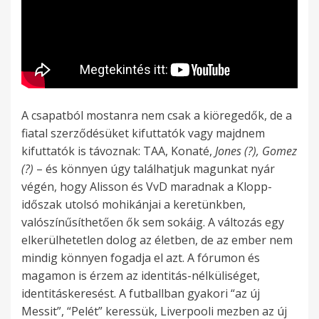
A csapatból mostanra nem csak a kiöregedők, de a
fiatal szerződésüket kifuttatók vagy majdnem
kifuttatók is távoznak: TAA, Konaté,
Jones (?), Gomez
(?)
– és könnyen úgy találhatjuk magunkat nyár
végén, hogy Alisson és VvD maradnak a Klopp-
időszak utolsó mohikánjai a keretünkben,
valószínűsíthetően ők sem sokáig. A változás egy
elkerülhetetlen dolog az életben, de az ember nem
mindig könnyen fogadja el azt. A fórumon és
magamon is érzem az identitás-nélküliséget,
identitáskeresést. A futballban gyakori “az új
Messit”, “Pelét” keressük, Liverpooli mezben az új