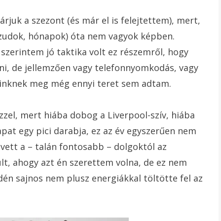
zárjuk a szezont (és már el is felejtettem), mert,
azudok, hónapok) óta nem vagyok képben.
 szerintem jó taktika volt ez részemről, hogy
ni, de jellemzően vagy telefonnyomkodás, vagy
seinknek meg még ennyi teret sem adtam.
zzel, mert hiába dobog a Liverpool-szív, hiába
pat egy pici darabja, ez az év egyszerűen nem
vett a – talán fontosabb – dolgoktól az
lt, ahogy azt én szerettem volna, de ez nem
idén sajnos nem plusz energiákkal töltötte fel az