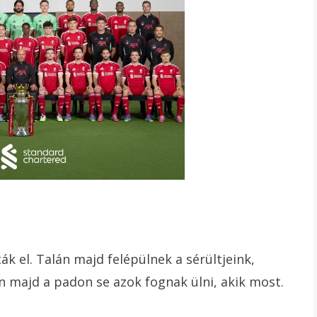
k el. Talán majd felépülnek a sérültjeink,
án majd a padon se azok fognak ülni, akik most.