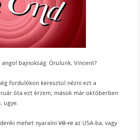
os angol bajnokság. Örülünk, Vincent?
még fordulókon keresztül nézni ezt a
bruár óta ezt érzem, mások már októberben
, ugye.
indenki mehet nyaralni
VB-re
az USA-ba, vagy