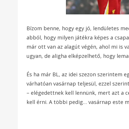
Bízom benne, hogy egy jó, lendületes me
abból, hogy milyen játékra képes a csapat
már ott van az alagút végén, ahol mi is
ugyan, de aligha elképzelhető, hogy lema
És ha már BL, az idei szezon szerintem e
várhatóan vasárnap teljesül, ezzel szeri
– elégedettnek kell lennünk, mert azt a c
kell érni. A többi pedig… vasárnap este m