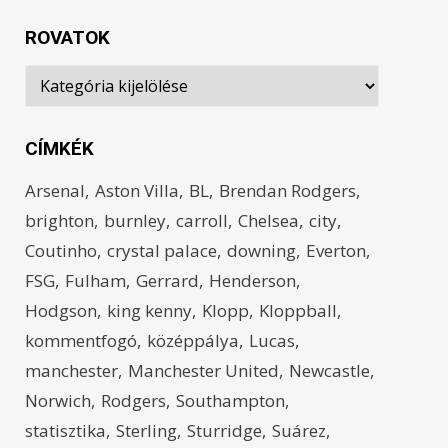
ROVATOK
Rovatok
CÍMKÉK
Arsenal
Aston Villa
BL
Brendan Rodgers
brighton
burnley
carroll
Chelsea
city
Coutinho
crystal palace
downing
Everton
FSG
Fulham
Gerrard
Henderson
Hodgson
king kenny
Klopp
Kloppball
kommentfogó
középpálya
Lucas
manchester
Manchester United
Newcastle
Norwich
Rodgers
Southampton
statisztika
Sterling
Sturridge
Suárez