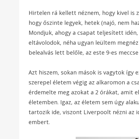
Hirtelen rá kellett néznem, hogy kivel is 
hogy őszinte legyek, hetek (najó, nem h
Mondjuk, ahogy a csapat teljesített idén,
eltávolodok, néha ugyan leültem megnéz
belealvás lett belőle, az este 9-es mecc
Azt hiszem, sokan mások is vagytok így e
szerepel életem végig az alkaromon a csa
érdemelte meg azokat a 2 órákat, amit el
életemben. Igaz, az életem sem úgy alaku
tartozik ide, viszont Liverpoolt nézni az 
embert.