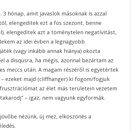
. 3 hónap, amit javaslok másoknak is azzal
tól, elengeditek ezt a fos szezont, benne
), elengeditek azt a töménytelen negatívitást,
Nekem az idei évben a legnagyobb
áték (vagy inkább annak hiánya) okozta
el a disqusra, ha mégis, azonnal bezártam az
ztes meccs után. A magam részéről is egyetértek
 – ezeket majd (cliffhanger) ki fogom/fogjuk
n frusztrációmat az élet más területein vezetem
 „takarodj” – igaz, nem vagyunk egyformák.
 jövőbe nézünk, új mez, elköszönés a
éledés.