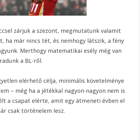
ccsel zárjuk a szezont, megmutatunk valamit
, ha már nincs tét, és nemhogy látszik, a fény
 vagyunk. Merthogy matematikai esély még van
radunk a BL-ről.
gyetlen elérhető célja, minimális követelménye
ntem – még ha a jétékkal nagyon-nagyon nem is
élt a csapat elérte, amit egy átmeneti évben el
ár csak történelem lesz.