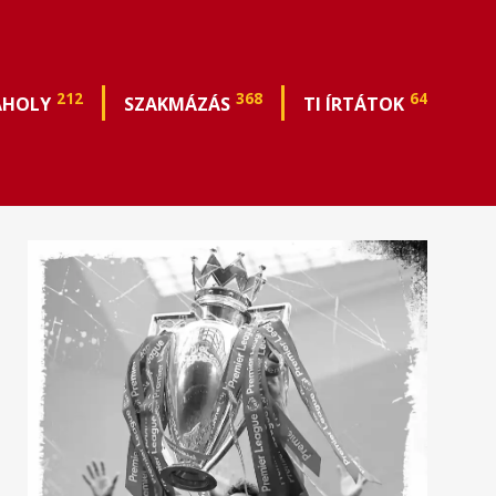
212
368
64
ÁHOLY
SZAKMÁZÁS
TI ÍRTÁTOK