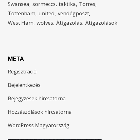
Swansea
sörmeccs
taktika
Torres
Tottenham
united
vendégposzt
West Ham
wolves
Átigazolás
Átigazolások
META
Regisztráció
Bejelentkezés
Bejegyzések hírcsatorna
Hozzászólások hírcsatorna
WordPress Magyarország