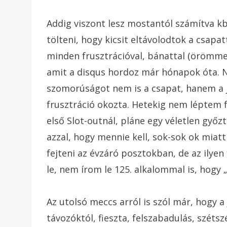
Addig viszont lesz mostantól számítva kb
tölteni, hogy kicsit eltávolodtok a csapat
minden frusztrációval, bánattal (örömmel
amit a disqus hordoz már hónapok óta. 
szomorúságot nem is a csapat, hanem a j
frusztráció okozta. Hetekig nem léptem f
első Slot-outnál, pláne egy véletlen győ
azzal, hogy mennie kell, sok-sok ok miatt
fejteni az évzáró posztokban, de az ilye
le, nem írom le 125. alkalommal is, hogy
Az utolsó meccs arról is szól már, hogy a
távozóktól, fieszta, felszabadulás, szétsz