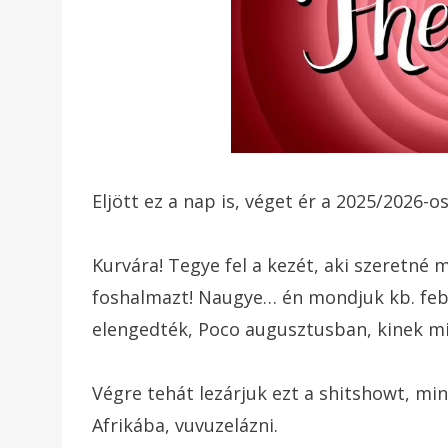
Eljött ez a nap is, véget ér a 2025/2026-
Kurvára! Tegye fel a kezét, aki szeretné 
foshalmazt! Naugye… én mondjuk kb. fe
elengedték, Poco augusztusban, kinek mi
Végre tehát lezárjuk ezt a shitshowt, m
Afrikába, vuvuzelázni.