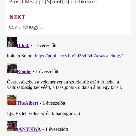
P[oszt MBappé] S[zent] G[alaktikusok]
navigáció
NEXT
Csak nehogy…