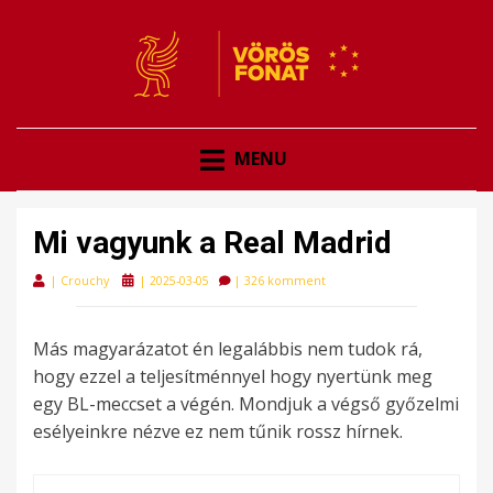
VÖRÖSFONAT
VÖRÖS FONAT
MENU
Mi vagyunk a Real Madrid
Posted
|
Crouchy
|
2025-03-05
|
326 komment
on
Más magyarázatot én legalábbis nem tudok rá,
hogy ezzel a teljesítménnyel hogy nyertünk meg
egy BL-meccset a végén. Mondjuk a végső győzelmi
esélyeinkre nézve ez nem tűnik rossz hírnek.