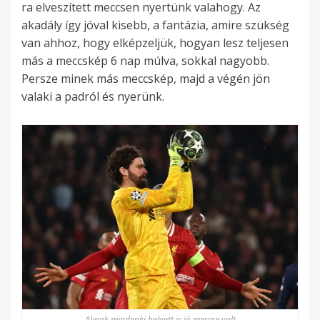
ra elveszített meccsen nyertünk valahogy. Az
akadály így jóval kisebb, a fantázia, amire szükség
van ahhoz, hogy elképzeljük, hogyan lesz teljesen
más a meccskép 6 nap múlva, sokkal nagyobb.
Persze minek más meccskép, majd a végén jön
valaki a padról és nyerünk.
Alinak mindenki helyett is jó meccse volt