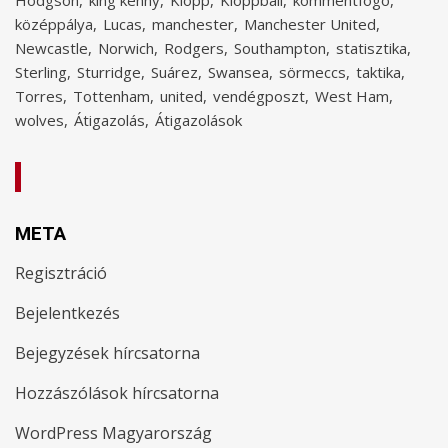
középpálya
Lucas
manchester
Manchester United
Newcastle
Norwich
Rodgers
Southampton
statisztika
Sterling
Sturridge
Suárez
Swansea
sörmeccs
taktika
Torres
Tottenham
united
vendégposzt
West Ham
wolves
Átigazolás
Átigazolások
META
Regisztráció
Bejelentkezés
Bejegyzések hírcsatorna
Hozzászólások hírcsatorna
WordPress Magyarország