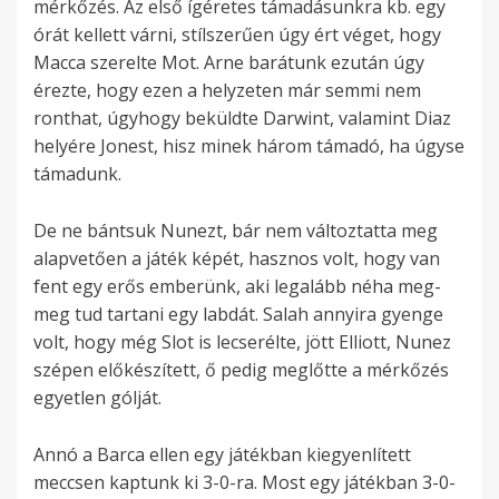
mérkőzés. Az első ígéretes támadásunkra kb. egy
órát kellett várni, stílszerűen úgy ért véget, hogy
Macca szerelte Mot. Arne barátunk ezután úgy
érezte, hogy ezen a helyzeten már semmi nem
ronthat, úgyhogy beküldte Darwint, valamint Diaz
helyére Jonest, hisz minek három támadó, ha úgyse
támadunk.
De ne bántsuk Nunezt, bár nem változtatta meg
alapvetően a játék képét, hasznos volt, hogy van
fent egy erős emberünk, aki legalább néha meg-
meg tud tartani egy labdát. Salah annyira gyenge
volt, hogy még Slot is lecserélte, jött Elliott, Nunez
szépen előkészített, ő pedig meglőtte a mérkőzés
egyetlen gólját.
Annó a Barca ellen egy játékban kiegyenlített
meccsen kaptunk ki 3-0-ra. Most egy játékban 3-0-