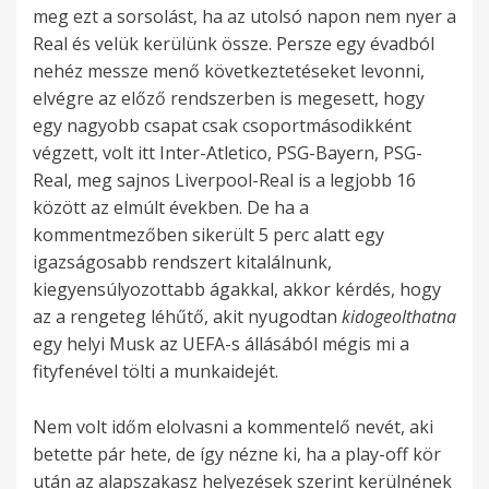
meg ezt a sorsolást, ha az utolsó napon nem nyer a
Real és velük kerülünk össze. Persze egy évadból
nehéz messze menő következtetéseket levonni,
elvégre az előző rendszerben is megesett, hogy
egy nagyobb csapat csak csoportmásodikként
végzett, volt itt Inter-Atletico, PSG-Bayern, PSG-
Real, meg sajnos Liverpool-Real is a legjobb 16
között az elmúlt években. De ha a
kommentmezőben sikerült 5 perc alatt egy
igazságosabb rendszert kitalálnunk,
kiegyensúlyozottabb ágakkal, akkor kérdés, hogy
az a rengeteg léhűtő, akit nyugodtan
kidogeolthatna
egy helyi Musk az UEFA-s állásából mégis mi a
fityfenével tölti a munkaidejét.
Nem volt időm elolvasni a kommentelő nevét, aki
betette pár hete, de így nézne ki, ha a play-off kör
után az alapszakasz helyezések szerint kerülnének