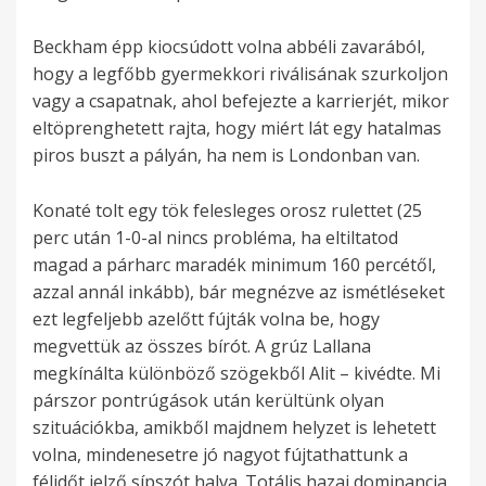
Beckham épp kiocsúdott volna abbéli zavarából,
hogy a legfőbb gyermekkori riválisának szurkoljon
vagy a csapatnak, ahol befejezte a karrierjét, mikor
eltöprenghetett rajta, hogy miért lát egy hatalmas
piros buszt a pályán, ha nem is Londonban van.
Konaté tolt egy tök felesleges orosz rulettet (25
perc után 1-0-al nincs probléma, ha eltiltatod
magad a párharc maradék minimum 160 percétől,
azzal annál inkább), bár megnézve az ismétléseket
ezt legfeljebb azelőtt fújták volna be, hogy
megvettük az összes bírót. A grúz Lallana
megkínálta különböző szögekből Alit – kivédte. Mi
párszor pontrúgások után kerültünk olyan
szituációkba, amikből majdnem helyzet is lehetett
volna, mindenesetre jó nagyot fújtathattunk a
félidőt jelző sípszót halva. Totális hazai dominancia,