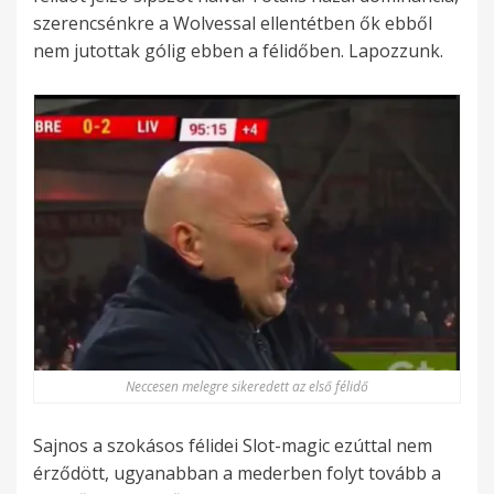
szerencsénkre a Wolvessal ellentétben ők ebből
nem jutottak gólig ebben a félidőben. Lapozzunk.
Neccesen melegre sikeredett az első félidő
Sajnos a szokásos félidei Slot-magic ezúttal nem
érződött, ugyanabban a mederben folyt tovább a