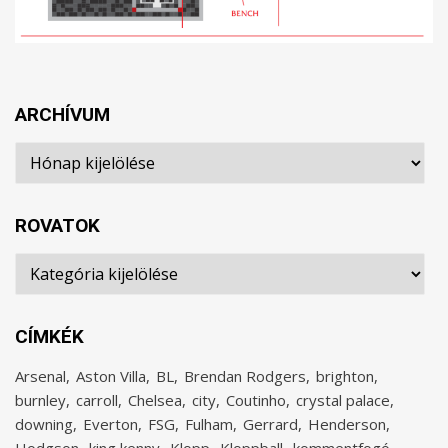
ARCHÍVUM
Archívum
ROVATOK
Rovatok
CÍMKÉK
Arsenal
Aston Villa
BL
Brendan Rodgers
brighton
burnley
carroll
Chelsea
city
Coutinho
crystal palace
downing
Everton
FSG
Fulham
Gerrard
Henderson
Hodgson
king kenny
Klopp
Kloppball
kommentfogó