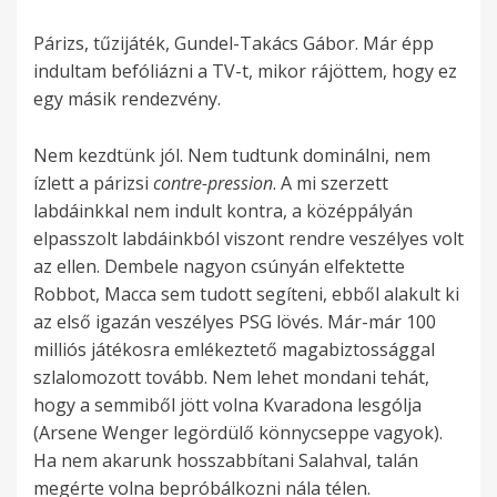
Párizs, tűzijáték, Gundel-Takács Gábor. Már épp
indultam befóliázni a TV-t, mikor rájöttem, hogy ez
egy másik rendezvény.
Nem kezdtünk jól. Nem tudtunk dominálni, nem
ízlett a párizsi
contre-pression
. A mi szerzett
labdáinkkal nem indult kontra, a középpályán
elpasszolt labdáinkból viszont rendre veszélyes volt
az ellen. Dembele nagyon csúnyán elfektette
Robbot, Macca sem tudott segíteni, ebből alakult ki
az első igazán veszélyes PSG lövés. Már-már 100
milliós játékosra emlékeztető magabiztossággal
szlalomozott tovább. Nem lehet mondani tehát,
hogy a semmiből jött volna Kvaradona lesgólja
(Arsene Wenger legördülő könnycseppe vagyok).
Ha nem akarunk hosszabbítani Salahval, talán
megérte volna bepróbálkozni nála télen.