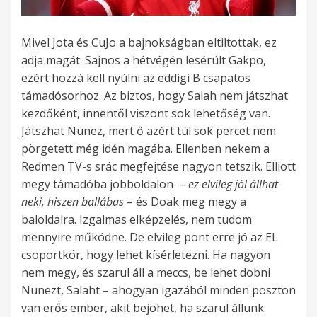
Mivel Jota és CuJo a bajnokságban eltiltottak, ez
adja magát. Sajnos a hétvégén lesérült Gakpo,
ezért hozzá kell nyúlni az eddigi B csapatos
támadósorhoz. Az biztos, hogy Salah nem játszhat
kezdőként, innentől viszont sok lehetőség van.
Játszhat Nunez, mert ő azért túl sok percet nem
pörgetett még idén magába. Ellenben nekem a
Redmen TV-s srác megfejtése nagyon tetszik. Elliott
megy támadóba jobboldalon –
ez elvileg jól állhat
neki, hiszen ballábas
– és Doak meg megy a
baloldalra. Izgalmas elképzelés, nem tudom
mennyire működne. De elvileg pont erre jó az EL
csoportkör, hogy lehet kísérletezni. Ha nagyon
nem megy, és szarul áll a meccs, be lehet dobni
Nunezt, Salaht – ahogyan igazából minden poszton
van erős ember, akit bejöhet, ha szarul állunk.