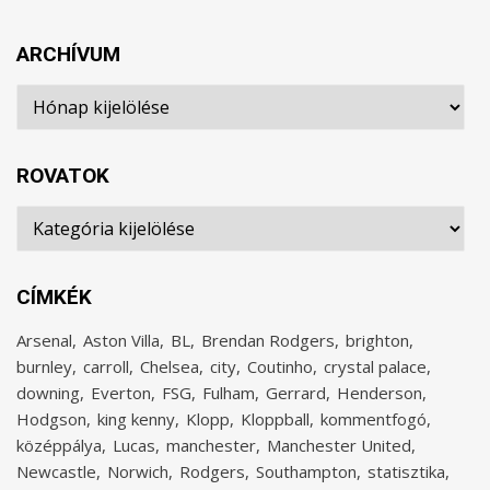
ARCHÍVUM
Archívum
ROVATOK
Rovatok
CÍMKÉK
Arsenal
Aston Villa
BL
Brendan Rodgers
brighton
burnley
carroll
Chelsea
city
Coutinho
crystal palace
downing
Everton
FSG
Fulham
Gerrard
Henderson
Hodgson
king kenny
Klopp
Kloppball
kommentfogó
középpálya
Lucas
manchester
Manchester United
Newcastle
Norwich
Rodgers
Southampton
statisztika