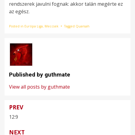
rendszerek javulni fognak: akkor talán megérte ez
az egész.
Posted in
Európa Liga
,
Meccsek
Tagged
Quansah
Published by
guthmate
View all posts by guthmate
PREV
Bejegyzés
12:9
navigáció
NEXT