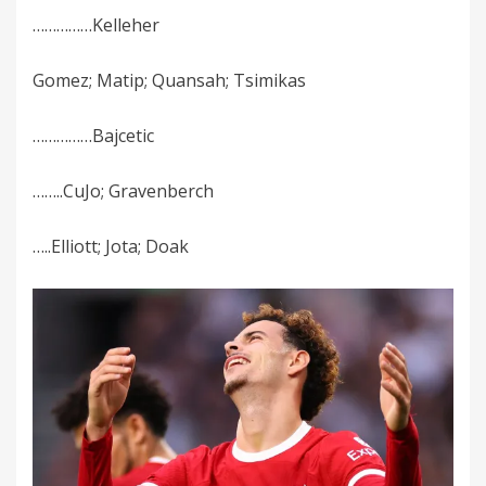
……………Kelleher
Gomez; Matip; Quansah; Tsimikas
……………Bajcetic
……..CuJo; Gravenberch
…..Elliott; Jota; Doak