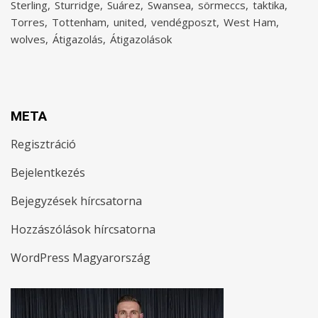
Sterling
Sturridge
Suárez
Swansea
sörmeccs
taktika
Torres
Tottenham
united
vendégposzt
West Ham
wolves
Átigazolás
Átigazolások
META
Regisztráció
Bejelentkezés
Bejegyzések hírcsatorna
Hozzászólások hírcsatorna
WordPress Magyarország