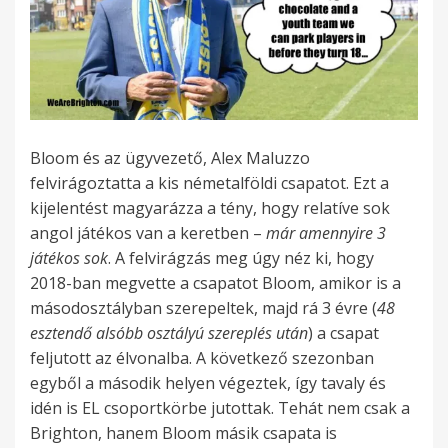
Bloom és az ügyvezető, Alex Maluzzo
felvirágoztatta a kis németalföldi csapatot. Ezt a
kijelentést magyarázza a tény, hogy relatíve sok
angol játékos van a keretben –
már amennyire 3
játékos sok
. A felvirágzás meg úgy néz ki, hogy
2018-ban megvette a csapatot Bloom, amikor is a
másodosztályban szerepeltek, majd rá 3 évre (
48
esztendő alsóbb osztályú szereplés után
) a csapat
feljutott az élvonalba. A következő szezonban
egyből a második helyen végeztek, így tavaly és
idén is EL csoportkörbe jutottak. Tehát nem csak a
Brighton, hanem Bloom másik csapata is