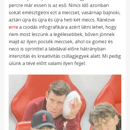
percre már essen is az eső. Nincs idő azonban
sokat emésztgetni ezt a meccset, vasárnap bajnoki,
aztán újra és újra és újra heti két meccs. Ránézve
erre
a csodás infografikára azért látni lehet, hogy
nem most leszünk a legélesebbek, bőven jönnek
majd az ilyen pocsék meccsek, ahol ox gomez és
neco is sprinttel a labdával előre hátrányban
intenzitás és kreativitás csillagjegyek alatt. Mi pedig
ülünk a tévé előtt valami ilyen fejjel: