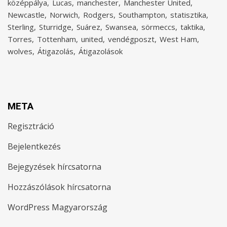
középpálya
Lucas
manchester
Manchester United
Newcastle
Norwich
Rodgers
Southampton
statisztika
Sterling
Sturridge
Suárez
Swansea
sörmeccs
taktika
Torres
Tottenham
united
vendégposzt
West Ham
wolves
Átigazolás
Átigazolások
META
Regisztráció
Bejelentkezés
Bejegyzések hírcsatorna
Hozzászólások hírcsatorna
WordPress Magyarország