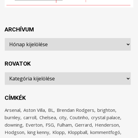
ARCHÍVUM
Archívum
ROVATOK
Rovatok
CÍMKÉK
Arsenal
Aston Villa
BL
Brendan Rodgers
brighton
burnley
carroll
Chelsea
city
Coutinho
crystal palace
downing
Everton
FSG
Fulham
Gerrard
Henderson
Hodgson
king kenny
Klopp
Kloppball
kommentfogó