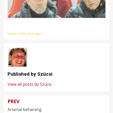
Posted in
Premier League
Published by
Szücsi
View all posts by Szücsi
PREV
Bejegyzés
Arsenal beharang
navigáció