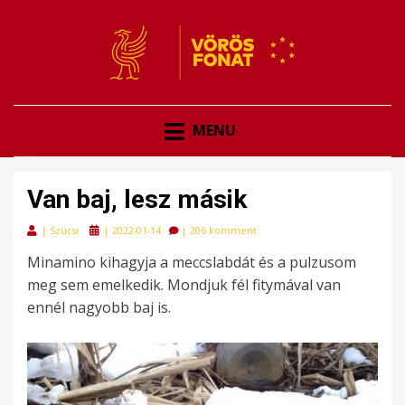
VÖRÖSFONAT
VÖRÖS FONAT
MENU
Van baj, lesz másik
Posted
|
Szücsi
|
2022-01-14
|
206 komment
on
Minamino kihagyja a meccslabdát és a pulzusom
meg sem emelkedik. Mondjuk fél fitymával van
ennél nagyobb baj is.