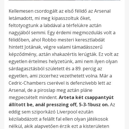
Kellemesen csordogált az első félidő az Arsenal
letámadott, mi meg kipasszoltuk őket,
feltotyogtunk a labdával a térfelükre aztán
nagyjából semmi. Egy érdemi megmozdulás volt a
félidőben, ahol Robbo mesteri keresztlabdát
hintett Jotának, végre valami támadásszerű
képződmény, aztán xhakazértis lerúgták. Ez volt az
egyetlen értelmes helyzetünk, ami nem ilyen olyan
sárdagasztásból született és a 89. percig az
egyetlen, ami ziccerhez vezethetett volna. Már a
Cedric-Chambers cserével is defenzívebb lett az
Arsenal, de a piroslap meg aztán pláne
megpecsételt mindent.
Arteta két csappantyút
állított be, anál presszing off, 5-3-1busz on.
Az
eddig sem sziporkázó Liverpool ezután
kézilabdázott a felállt fal ellen olyan játékosok
nélkül, akik alapvetően érzik ezt a kisterületen