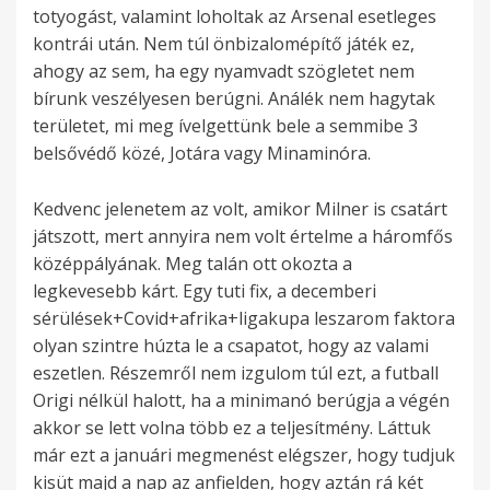
totyogást, valamint loholtak az Arsenal esetleges
kontrái után. Nem túl önbizalomépítő játék ez,
ahogy az sem, ha egy nyamvadt szögletet nem
bírunk veszélyesen berúgni. Análék nem hagytak
területet, mi meg ívelgettünk bele a semmibe 3
belsővédő közé, Jotára vagy Minaminóra.
Kedvenc jelenetem az volt, amikor Milner is csatárt
játszott, mert annyira nem volt értelme a háromfős
középpályának. Meg talán ott okozta a
legkevesebb kárt. Egy tuti fix, a decemberi
sérülések+Covid+afrika+ligakupa leszarom faktora
olyan szintre húzta le a csapatot, hogy az valami
eszetlen. Részemről nem izgulom túl ezt, a futball
Origi nélkül halott, ha a minimanó berúgja a végén
akkor se lett volna több ez a teljesítmény. Láttuk
már ezt a januári megmenést elégszer, hogy tudjuk
kisüt majd a nap az anfielden, hogy aztán rá két