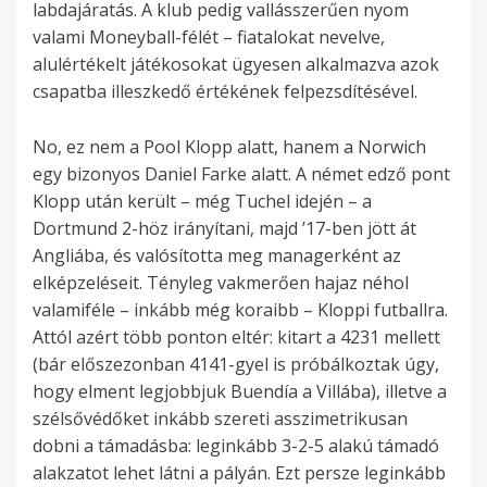
labdajáratás. A klub pedig vallásszerűen nyom
valami Moneyball-félét – fiatalokat nevelve,
alulértékelt játékosokat ügyesen alkalmazva azok
csapatba illeszkedő értékének felpezsdítésével.
No, ez nem a Pool Klopp alatt, hanem a Norwich
egy bizonyos Daniel Farke alatt. A német edző pont
Klopp után került – még Tuchel idején – a
Dortmund 2-höz irányítani, majd ’17-ben jött át
Angliába, és valósította meg managerként az
elképzeléseit. Tényleg vakmerően hajaz néhol
valamiféle – inkább még koraibb – Kloppi futballra.
Attól azért több ponton eltér: kitart a 4231 mellett
(bár előszezonban 4141-gyel is próbálkoztak úgy,
hogy elment legjobbjuk Buendía a Villába), illetve a
szélsővédőket inkább szereti asszimetrikusan
dobni a támadásba: leginkább 3-2-5 alakú támadó
alakzatot lehet látni a pályán. Ezt persze leginkább