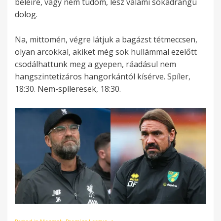
beleire, vagy nem tudom, lesz valami sokadrangú
dolog.
Na, mittomén, végre látjuk a bagázst tétmeccsen,
olyan arcokkal, akiket még sok hullámmal ezelőtt
csodálhattunk meg a gyepen, ráadásul nem
hangszintetizáros hangorkántól kísérve. Spíler,
18:30. Nem-spíleresek, 18:30.