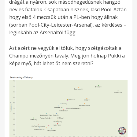
drágát a nyáron, sok másodhegedűsnek hangzó
név és fiatalok. Csapatban hisznek, lásd Pool. Aztán
hogy első 4 meccsük után a PL-ben hogy állnak
(sorban Pool-City-Leicester-Arsenal), az kérdéses –
leginkább az Arsenaltól függ.
Azt azért ne vegyük el tőlük, hogy szétgázoltak a
Champo mezőnyén tavaly. Meg jön holnap Pukki a
képernyő, hát lehet őt nem szeretni?