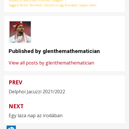
Posted in
Meccsek
,
Premier League
Tagged
Farke
,
Norwich
,
tétmeccs egy Bundás2 csapat ellen
Published by
glenthemathematician
View all posts by glenthemathematician
PREV
Bejegyzés
Delphoi Jacuzzi 2021/2022
navigáció
NEXT
Egy laza nap az irodában