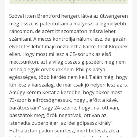
Szóval itten Brentford hengert látva az útwengeren
még össze is patentoltam a matyeszt a legmélyebb
ráncomon, de azért itt szombaton másra lehet
számítani. A meccs kontrollja nálunk lesz, de igazán
élvezetes lehet majd nézni ezt a Farke-focit Kloppék
ellen. Hogy most mi lesz a CB-sorunk az első
meccsünkön, azt a világ összes gipszéért meg nem
mondja egyik orvosunk sem. Philips bátya
egészséges, több kérdés nem kell. Talán még, hogy
kin lesz a karszalag, de már csak jó helyen lesz az is.
Amúgy kérem Keitát a kezdőbe, hogy akkor most
73-szor is elfröcsöghessük, hogy „lefőtt a kávé,
barátocskám” vagy 24-szerre, hogy „na, ott van,
basszátok meg, örök negatívak, ott van az
istenadta zuperpléjer, az idei gólpassz király”.
Hátha aztán padon sem lesz, mert betésztázik a