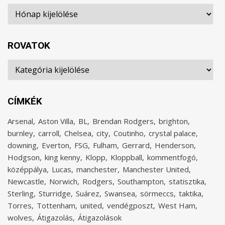
Archívum
ROVATOK
Rovatok
CÍMKÉK
Arsenal
Aston Villa
BL
Brendan Rodgers
brighton
burnley
carroll
Chelsea
city
Coutinho
crystal palace
downing
Everton
FSG
Fulham
Gerrard
Henderson
Hodgson
king kenny
Klopp
Kloppball
kommentfogó
középpálya
Lucas
manchester
Manchester United
Newcastle
Norwich
Rodgers
Southampton
statisztika
Sterling
Sturridge
Suárez
Swansea
sörmeccs
taktika
Torres
Tottenham
united
vendégposzt
West Ham
wolves
Átigazolás
Átigazolások