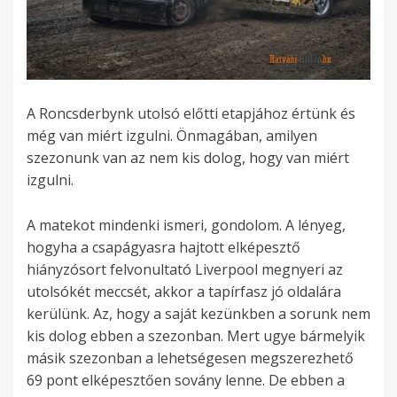
A Roncsderbynk utolsó előtti etapjához értünk és
még van miért izgulni. Önmagában, amilyen
szezonunk van az nem kis dolog, hogy van miért
izgulni.
A matekot mindenki ismeri, gondolom. A lényeg,
hogyha a csapágyasra hajtott elképesztő
hiányzósort felvonultató Liverpool megnyeri az
utolsókét meccsét, akkor a tapírfasz jó oldalára
kerülünk. Az, hogy a saját kezünkben a sorunk nem
kis dolog ebben a szezonban. Mert ugye bármelyik
másik szezonban a lehetségesen megszerezhető
69 pont elképesztően sovány lenne. De ebben a