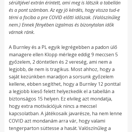
sérültjével extrán érintett, ami meg is látszik a tabellán
és a pont számban. Az egy jó kérdés, hogy vissza tud-e
térni a fociba a pre COVID előtti időszak. (Valószínűleg
nem.) Ennek fényében izgalmas és bizonytalan idők
várnak ránk.
A Burnley és a PL egyik legrégebben a padon ülő
managere ellen Klopp mérlege eddig 9 meccsen 5
győzelem, 2 döntetlen és 2 vereség, ami nem a
legjobb, de nem is tragikus. Most ahhoz, hogy a
saját kezünkben maradjon a sorsunk győzelem
kellene, ebben segíthet, hogy a Burnley 12 ponttal
a legjobb kieső felett helyezkedik el a tabellán a
biztonságos 15 helyen. Ez elvileg azt mondatja,
hogy extra motivációjuk nincs a meccsel
kapcsolatban. A játékosaik javarésze, ha nem lenne
COVID azt mondanám arra vár, hogy valami
tengerparton süttesse a hasát. Valószínűleg a