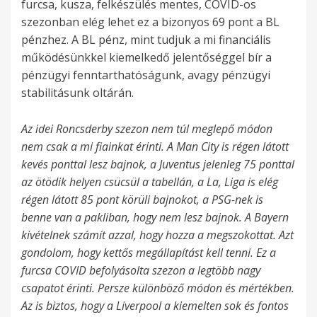
furcsa, kusza, felkészülés mentes, COVID-os
szezonban elég lehet ez a bizonyos 69 pont a BL
pénzhez. A BL pénz, mint tudjuk a mi financiális
működésünkkel kiemelkedő jelentőséggel bír a
pénzügyi fenntarthatóságunk, avagy pénzügyi
stabilitásunk oltárán.
Az idei Roncsderby szezon nem túl meglepő módon
nem csak a mi fiainkat érinti. A Man City is régen látott
kevés ponttal lesz bajnok, a Juventus jelenleg 75 ponttal
az ötödik helyen csücsül a tabellán, a La, Liga is elég
régen látott 85 pont körüli bajnokot, a PSG-nek is
benne van a pakliban, hogy nem lesz bajnok. A Bayern
kivételnek számít azzal, hogy hozza a megszokottat. Azt
gondolom, hogy kettős megállapítást kell tenni. Ez a
furcsa COVID befolyásolta szezon a legtöbb nagy
csapatot érinti. Persze különböző módon és mértékben.
Az is biztos, hogy a Liverpool a kiemelten sok és fontos