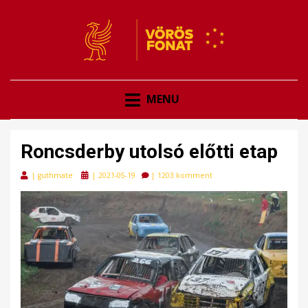
VÖRÖSFONAT
VÖRÖS FONAT
MENU
Roncsderby utolsó előtti etap
Posted
|
guthmate
|
2021-05-19
|
1203 komment
on