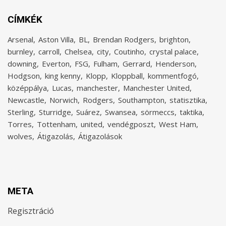
CÍMKÉK
Arsenal
Aston Villa
BL
Brendan Rodgers
brighton
burnley
carroll
Chelsea
city
Coutinho
crystal palace
downing
Everton
FSG
Fulham
Gerrard
Henderson
Hodgson
king kenny
Klopp
Kloppball
kommentfogó
középpálya
Lucas
manchester
Manchester United
Newcastle
Norwich
Rodgers
Southampton
statisztika
Sterling
Sturridge
Suárez
Swansea
sörmeccs
taktika
Torres
Tottenham
united
vendégposzt
West Ham
wolves
Átigazolás
Átigazolások
META
Regisztráció