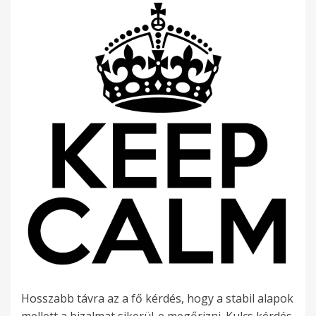
Hosszabb távra az a fő kérdés, hogy a stabil alapok
mellett a bizalmat sikerül-e megőrizni. Kulcs kérdés,