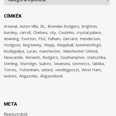
CÍMKÉK
Arsenal
Aston Villa
BL
Brendan Rodgers
brighton
burnley
carroll
Chelsea
city
Coutinho
crystal palace
downing
Everton
FSG
Fulham
Gerrard
Henderson
Hodgson
king kenny
Klopp
Kloppball
kommentfogó
középpálya
Lucas
manchester
Manchester United
Newcastle
Norwich
Rodgers
Southampton
statisztika
Sterling
Sturridge
Suárez
Swansea
sörmeccs
taktika
Torres
Tottenham
united
vendégposzt
West Ham
wolves
Átigazolás
Átigazolások
META
Regisztráció