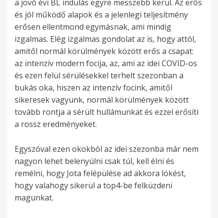
a jövő évi BL indulás egyre messzebb kerül. Az erős
és jól működő alapok és a jelenlegi teljesítmény
erősen ellentmond egymásnak, ami mindig
izgalmas. Elég izgalmas gondolat az is, hogy attól,
amitől normál körülmények között erős a csapat:
az intenzív modern focija, az, ami az idei COVID-os
és ezen felül sérülésekkel terhelt szezonban a
bukás oka, hiszen az intenzív focink, amitől
sikeresek vagyunk, normál körülmények között
tovább rontja a sérült hullámunkat és ezzel erősíti
a rossz eredményeket.
Egyszóval ezen okokból az idei szezonba már nem
nagyon lehet belenyúlni csak túl, kell élni és
remélni, hogy Jota felépülése ad akkora lökést,
hogy valahogy sikerül a top4-be felküzdeni
magunkat.