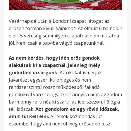
Vasárnap délután a Londoni csapat látogat az
erősen formán kívüli fiainkhoz. Az elmúlt 6 bajnokin
elért 5 vereség semmilyen csapatnál nem mutatna
jól. Nem csak a top4be vágyó csapatunknál.
Az nem kérdés, hogy idén erős gondok
alakultak ki a csapatnál. Jelenleg mély
gödörben ücsörgünk.
Az okokat ismerjük.
Javarészt egyszeri különleges és nem
rendszerszintű rossz működésből fakadó
gondokról van szó, így azért annyira nem aggódom
bármennyire is néz ki szarul az idei szezon. Főleg a
téli időszak.
Azt gondolom ez egy rövid időszak,
amit túl kell élni.
A remek közmondás jut
eszembe, hogy ami nem öl meg erősebbé tesz.