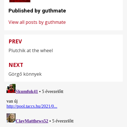
Published by
guthmate
View all posts by guthmate
PREV
Bejegyzés
Plutchik at the wheel
navigáció
NEXT
Görgő könnyek