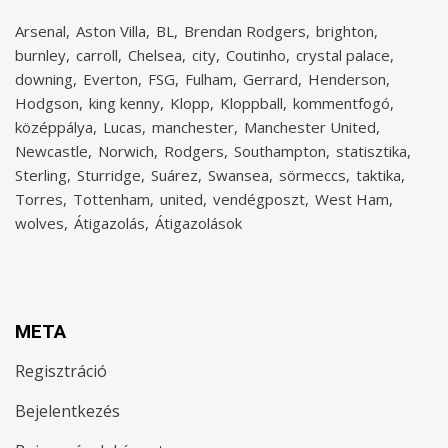
Arsenal
Aston Villa
BL
Brendan Rodgers
brighton
burnley
carroll
Chelsea
city
Coutinho
crystal palace
downing
Everton
FSG
Fulham
Gerrard
Henderson
Hodgson
king kenny
Klopp
Kloppball
kommentfogó
középpálya
Lucas
manchester
Manchester United
Newcastle
Norwich
Rodgers
Southampton
statisztika
Sterling
Sturridge
Suárez
Swansea
sörmeccs
taktika
Torres
Tottenham
united
vendégposzt
West Ham
wolves
Átigazolás
Átigazolások
META
Regisztráció
Bejelentkezés