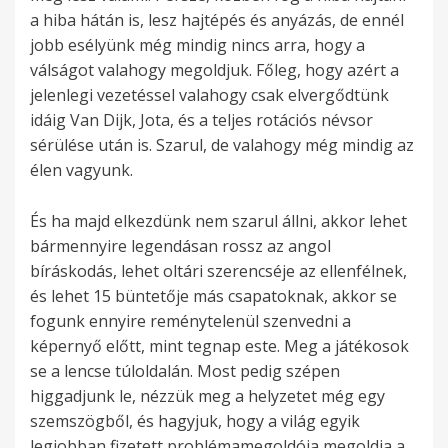
a hiba hátán is, lesz hajtépés és anyázás, de ennél
jobb esélyünk még mindig nincs arra, hogy a
válságot valahogy megoldjuk. Főleg, hogy azért a
jelenlegi vezetéssel valahogy csak elvergődtünk
idáig Van Dijk, Jota, és a teljes rotációs névsor
sérülése után is. Szarul, de valahogy még mindig az
élen vagyunk.
És ha majd elkezdünk nem szarul állni, akkor lehet
bármennyire legendásan rossz az angol
bíráskodás, lehet oltári szerencséje az ellenfélnek,
és lehet 15 büntetője más csapatoknak, akkor se
fogunk ennyire reménytelenül szenvedni a
képernyő előtt, mint tegnap este. Meg a játékosok
se a lencse túloldalán. Most pedig szépen
higgadjunk le, nézzük meg a helyzetet még egy
szemszögből, és hagyjuk, hogy a világ egyik
legjobban fizetett problémamegoldója megoldja a