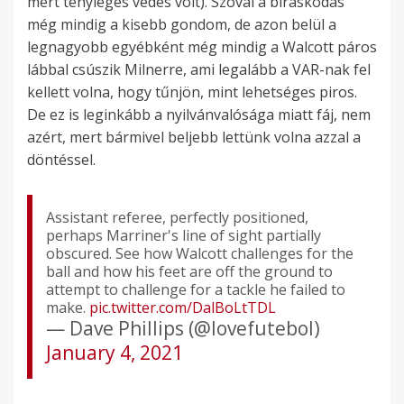
mert tényleges védés volt). Szóval a bíráskodás
még mindig a kisebb gondom, de azon belül a
legnagyobb egyébként még mindig a Walcott páros
lábbal csúszik Milnerre, ami legalább a VAR-nak fel
kellett volna, hogy tűnjön, mint lehetséges piros.
De ez is leginkább a nyilvánvalósága miatt fáj, nem
azért, mert bármivel beljebb lettünk volna azzal a
döntéssel.
Assistant referee, perfectly positioned,
perhaps Marriner's line of sight partially
obscured. See how Walcott challenges for the
ball and how his feet are off the ground to
attempt to challenge for a tackle he failed to
make.
pic.twitter.com/DalBoLtTDL
— Dave Phillips (@lovefutebol)
January 4, 2021