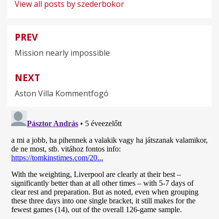
View all posts by szederbokor
PREV
Bejegyzés
Mission nearly impossible
navigáció
NEXT
Aston Villa Kommentfogó