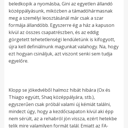
beledkopik a nyomásba, Gini az egyetlen állandó
középpályásunk, miközben a támadóhármasnak
meg a személyi leosztásánál már csak a szar
formája állandóbb. Egyszerre ég a ház a kapuson
kívül az összes csapatrészben, és az eddig
görgetett tehetetlenségi lendületünk is kifogyott,
újra kell definiálnunk magunkat valahogy. Na, hogy
ezt hogyan csináljuk, azt viszont senki sem tudja
egyelőre.
Klopp se jókedvéből halmoz hibát hibára (Ox és
Thiago együtt, Shaq középpályára, stb.),
egyszerűen csak próbál valami új kémiát találni,
mindezt úgy, hogy a kezdőcsapaton kívül aki épp
nem sérült, az a rehabról jön vissza, ezért hetekbe
telik mire valamilyen formát talál. Emiatt az FA-