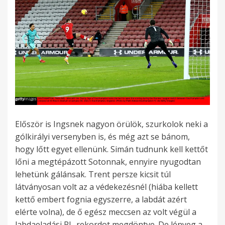
Először is Ingsnek nagyon örülök, szurkolok neki a
gólkirályi versenyben is, és még azt se bánom,
hogy lőtt egyet ellenünk. Simán tudnunk kell kettőt
lőni a megtépázott Sotonnak, ennyire nyugodtan
lehetünk gálánsak. Trent persze kicsit túl
látványosan volt az a védekezésnél (hiába kellett
kettő embert fognia egyszerre, a labdát azért
elérte volna), de ő egész meccsen az volt végül a
labdaeladási PL-rekordot megdöntve. De lényeg a