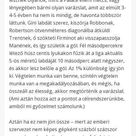
lesznek olyanok, mint a Palace elleni meccs, vagy
lényegében bármi olyan varázslat, amit az elmúlt 3-
4-5 évben ha nem is mindig, de havonta többször
láttunk. Gini labdát szerez, kiszórja Robbonak,
Robertson ötvenméteres diagonálba átküldi
Trentnek, ő szökteti Firminot aki visszapasszolja
Manének, és így születik a gól. Fél másodpercekre
létező húsz centis lyukakon fűzik át a liga aktuális
5-ös méretű labdáját 10 másodperc alatt négyszer,
és akkor lesz belőle a gól. Az 1% különbség így jön
ki. Végtelen munka van benne, szintén végtelen
munka van a megakadályozásában, és mégis, ha
összeáll az élesség, akkor megtörténik a varázslat.
(Ami aztán hozza azt a pontot a célrendszerünkbe,
amiből mi győzelmet számolunk.)
Aztán ha ez nem jön össze – mert az emberi
szervezet nem képes gépként százból százszor