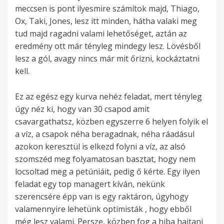
meccsen is pont ilyesmire számítok majd, Thiago,
Ox, Taki, Jones, lesz itt minden, hátha valaki meg
tud majd ragadni valami lehetőséget, aztán az
eredmény ott már tényleg mindegy lesz. Lövésből
lesz a gól, avagy nincs már mit őrizni, kockáztatni
kell.
Ez az egész egy kurva nehéz feladat, mert tényleg
úgy néz ki, hogy van 30 csapod amit
csavargathatsz, közben egyszerre 6 helyen folyik el
a víz, a csapok néha beragadnak, néha ráadásul
azokon keresztül is elkezd folyni a víz, az alsó
szomszéd meg folyamatosan basztat, hogy nem
locsoltad meg a petúniáit, pedig ő kérte. Egy ilyen
feladat egy top managert kíván, nekünk
szerencsére épp van is egy raktáron, úgyhogy
valamennyire lehetünk optimisták , hogy ebből
még lesz valami. Persze, közben fog a hiba hajtani