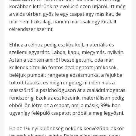
korábban letérünk az evolúció ezen útjáról. Itt még
a valós térben győz le egy csapat egy másikat, de
már nem fizikailag, hanem már csak egy kitalált
célrendszer szerint.
Ehhez a célhoz pedig eszköz kell, materiális és
szellemi egyaránt. Labda, kapu, miegymás, nyilván.
Aztán a szinten amiről beszélgetünk, oda már
kellenek tízmillió fontos átválogatott játékosok,
beléjük pumpált rengeteg edzésmunka, a fejükbe
töltött taktika, és még rengeteg minden más a
masszőrtől a pszichológuson át a családtámogatási
rendszerig. Ezek az eszközeink, materiálisan pedig
ebből jön létre az a csapat, ami a másik, 99%-ban
ugyanígy felépülő csapatot próbálja meg legyőzni.
Ha az 1%-nyi különbség nekünk kedvezőbb, akkor