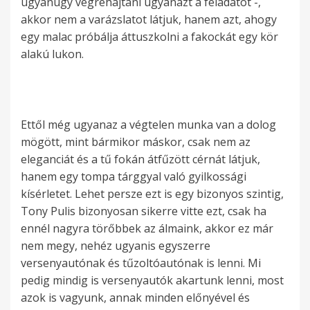
ugyanúgy végrehajtani ugyanazt a feladatot -,
akkor nem a varázslatot látjuk, hanem azt, ahogy
egy malac próbálja áttuszkolni a fakockát egy kör
alakú lukon.
Ettől még ugyanaz a végtelen munka van a dolog
mögött, mint bármikor máskor, csak nem az
eleganciát és a tű fokán átfűzött cérnát látjuk,
hanem egy tompa tárggyal való gyilkossági
kísérletet. Lehet persze ezt is egy bizonyos szintig,
Tony Pulis bizonyosan sikerre vitte ezt, csak ha
ennél nagyra törőbbek az álmaink, akkor ez már
nem megy, nehéz ugyanis egyszerre
versenyautónak és tűzoltóautónak is lenni. Mi
pedig mindig is versenyautók akartunk lenni, most
azok is vagyunk, annak minden előnyével és