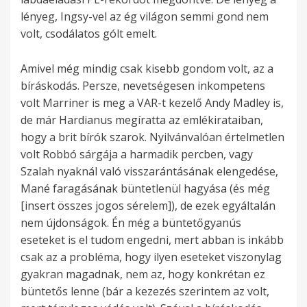
lényeg, Ingsy-vel az ég világon semmi gond nem
volt, csodálatos gólt emelt.
Amivel még mindig csak kisebb gondom volt, az a
bíráskodás. Persze, nevetségesen inkompetens
volt Marriner is meg a VAR-t kezelő Andy Madley is,
de már Hardianus megíratta az emlékirataiban,
hogy a brit bírók szarok. Nyilvánvalóan értelmetlen
volt Robbó sárgája a harmadik percben, vagy
Szalah nyaknál való visszarántásának elengedése,
Mané faragásának büntetlenül hagyása (és még
[insert összes jogos sérelem]), de ezek egyáltalán
nem újdonságok. Én még a büntetőgyanús
eseteket is el tudom engedni, mert abban is inkább
csak az a probléma, hogy ilyen eseteket viszonylag
gyakran magadnak, nem az, hogy konkrétan ez
büntetős lenne (bár a kezezés szerintem az volt,