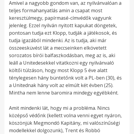
Amivel a nagyobb gondom van, az nyilvánvalóan a
teljes formahanyatlás amin a csapat most
keresztülmegy, papírmasé-címvédők vagyunk
jelenleg. Ezzel nyilván nyitott kapukat döngetek,
pontosan tudja ezt Klopp, tudják a játékosok, és
tudja igazából mindenki. Az is tudja, aki már
összeesküvést lát a meccseinken elkövetett
sorozatos bírói balfaszkodásban, meg az is, aki
leáll a Unitedesekkel vitatkozni egy nyilvánvaló
költői túlzáson, hogy most Klopp 5 éve alatt
ténylegesen hány büntetőnk volt a PL-ben (30), és
a Unitednak hány volt az elmúlt két évben (25).
Mintha nem lenne baromira mindegy egyébként.
Amit mindenki lát, hogy mi a probléma. Nincs
középső védőnk (kellett volna venni egyet nyáron,
köszönjük Megmondó Kapitány, mi valószínűségi
modellekkel dolgozunk), Trent és Robbó