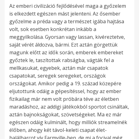
Az emberi civilizáció fejlődésével maga a győzelem
is elkezdett egészen mást jelenteni. Az ősember
győzelme a préda vagy a természet igába hajtása
volt, sok esetben konkrétan inkább a
meggyilkolása. Gyorsan vagy lassan, kivéreztetve,
saját vérét áldozva, bármi. Ezt aztán görgettük
magunk előtt az idők során, emberek embereket
győztek le, taszítottak rabságba, vágták fel a
mellkasukat, egyebek, aztán már csapatok
csapatokat, seregek seregeket, országok
országokat. Amikor pedig a 19. század közepére
eljutottunk odáig a gépesítéssel, hogy az ember
fizikailag már nem volt próbára téve az életben
maradáshoz, az addigi játékokból sportot csináltak,
aztán bajnokságokat, szövetségeket. Ma ez már
egészen odáig kulminált, hogy milliók streamelnék
élőben, ahogy két távol-keleti csapat élet-
halálharcot vív Farmville-ben, de mi a focival még