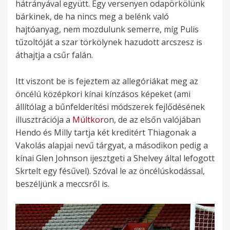
hátrányával együtt. Egy versenyen odapörkölünk
bárkinek, de ha nincs meg a belénk való
hajtóanyag, nem mozdulunk semerre, míg Pulis
tűzoltóját a szar törkölynek hazudott arcszesz is
áthajtja a csűr falán.
Itt viszont be is fejeztem az allegóriákat meg az
öncélú középkori kínai kínzásos képeket (ami
állítólag a bűnfelderítési módszerek fejlődésének
illusztrációja a
Múltkor
on, de az elsőn valójában
Hendo és Milly tartja két kreditért Thiagonak a
Vakolás alapjai nevű tárgyat, a másodikon pedig a
kínai Glen Johnson ijesztgeti a Shelvey által lefogott
Skrtelt egy fésűvel). Szóval le az öncélúskodással,
beszéljünk a meccsről is.