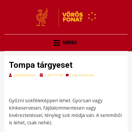
VÖRÖSFONAT
VÖRÖS FONAT
MENU
Tompa tárgyeset
Posted
|
szederbokor
|
2021-01-05
|
545 komment
on
Győzni sokféleképpen lehet. Gyorsan vagy
kínkeservesen, fájdalommentesen vagy
kivéreztetéssel, tényleg sok módja van. A semmiből
is lehet, csak nehéz.