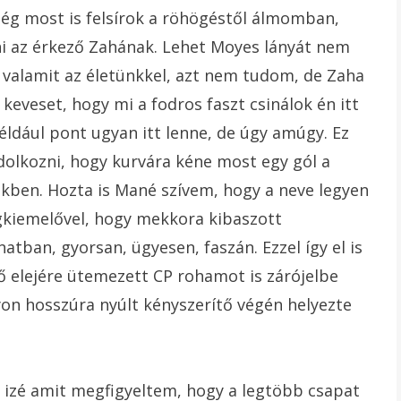
ég most is felsírok a röhögéstől álmomban,
i az érkező Zahának. Lehet Moyes lányát nem
i valamit az életünkkel, azt nem tudom, de Zaha
eveset, hogy mi a fodros faszt csinálok én itt
ldául pont ugyan itt lenne, de úgy amúgy. Ez
dolkozni, hogy kurvára kéne most egy gól a
ejekben. Hozta is Mané szívem, hogy a neve legyen
gkiemelővel, hogy mekkora kibaszott
lanatban, gyorsan, ügyesen, faszán. Ezzel így el is
dő elejére ütemezett CP rohamot is zárójelbe
on hosszúra nyúlt kényszerítő végén helyezte
ho izé amit megfigyeltem, hogy a legtöbb csapat