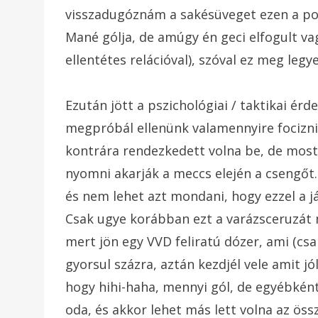
visszadugóznám a sakésüveget ezen a po
Mané gólja, de amúgy én geci elfogult v
ellentétes relációval), szóval ez meg legy
Ezután jött a pszichológiai / taktikai ér
megpróbál ellenünk valamennyire focizni
kontrára rendezkedett volna be, de most
nyomni akarják a meccs elején a csengőt.
és nem lehet azt mondani, hogy ezzel a j
Csak ugye korábban ezt a varázsceruzát 
mert jön egy VVD feliratú dózer, ami (csa
gyorsul százra, aztán kezdjél vele amit jó
hogy hihi-haha, mennyi gól, de egyébként
oda, és akkor lehet más lett volna az ös