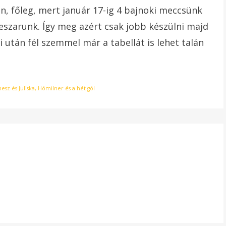
án, főleg, mert január 17-ig 4 bajnoki meccsünk
 leszarunk. Így meg azért csak jobb készülni majd
tán fél szemmel már a tabellát is lehet talán
sz és Juliska
,
Hómilner és a hét gól