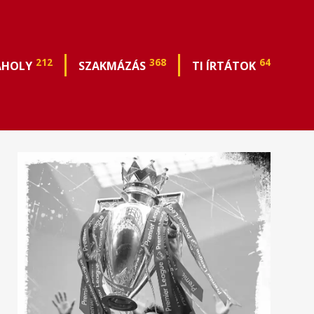
212
368
64
ÁHOLY
SZAKMÁZÁS
TI ÍRTÁTOK