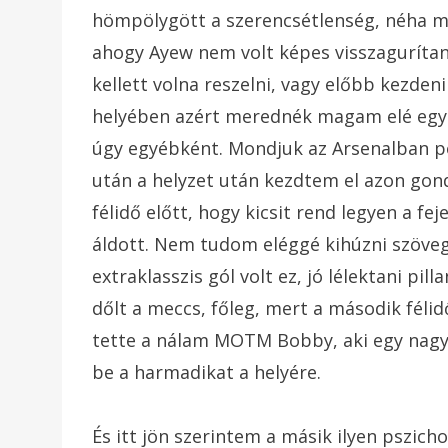
hömpölygött a szerencsétlenség, néha m
ahogy Ayew nem volt képes visszagurítan
kellett volna reszelni, vagy előbb kezden
helyében azért merednék magam elé egy k
úgy egyébként. Mondjuk az Arsenalban pé
után a helyzet után kezdtem el azon gon
félidő előtt, hogy kicsit rend legyen a f
áldott. Nem tudom eléggé kihúzni szöve
extraklasszis gól volt ez, jó lélektani pil
dőlt a meccs, főleg, mert a második féli
tette a nálam MOTM Bobby, aki egy nagy
be a harmadikat a helyére.
És itt jön szerintem a másik ilyen pszic