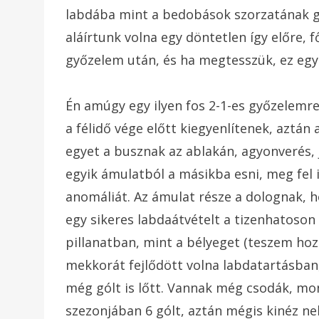
labdába mint a bedobások szorzatának g
aláírtunk volna egy döntetlen így előre, f
győzelem után, és ha megtesszük, ez egy e
Én amúgy egy ilyen fos 2-1-es győzelemr
a félidő vége előtt kiegyenlítenek, aztán
egyet a busznak az ablakán, agyonverés, 
egyik ámulatból a másikba esni, meg fel i
anomáliát. Az ámulat része a dolognak, 
egy sikeres labdaátvételt a tizenhatoson
pillanatban, mint a bélyeget (teszem ho
mekkorát fejlődött volna labdatartásban
még gólt is lőtt. Vannak még csodák, mon
szezonjában 6 gólt, aztán mégis kinéz n