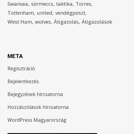
Swansea
sörmeccs
taktika
Torres
Tottenham
united
vendégposzt
West Ham
wolves
Átigazolás
Átigazolások
META
Regisztráció
Bejelentkezés
Bejegyzések hírcsatorna
Hozzászólások hírcsatorna
WordPress Magyarország