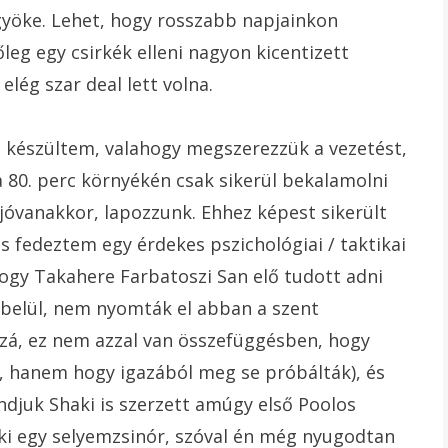
yöke. Lehet, hogy rosszabb napjainkon
őleg egy csirkék elleni nagyon kicentizett
lég szar deal lett volna.
e készültem, valahogy megszerezzük a vezetést,
 a 80. perc környékén csak sikerül bekalamolni
jóvanakkor, lapozzunk. Ehhez képest sikerült
s fedeztem egy érdekes pszichológiai / taktikai
hogy Takahere Farbatoszi San elő tudott adni
 belül, nem nyomták el abban a szent
zzá, ez nem azzal van összefüggésben, hogy
, hanem hogy igazából meg se próbálták), és
djuk Shaki is szerzett amúgy első Poolos
eki egy selyemzsinór, szóval én még nyugodtan