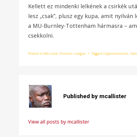
Kellett ez mindenki lelkének a csirkék ut
lesz „csak”, plusz egy kupa, amit nyilván
a MU-Burnley-Tottenham hármasra – ami u
csekkolni.
Posted in
Meccsek
,
Premier League
Tagged
Csipkemilnerke
,
Hame
Published by
mcallister
View all posts by mcallister