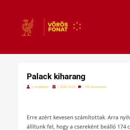
VÖRÖSFONAT
VÖRÖS FONAT
Palack kiharang
Posted
|
mcallister
|
2020-12-23
|
195 komment
on
Erre azért kevesen számítottak. Arra nyi
állítunk fel, hogy a csereként beálló 174