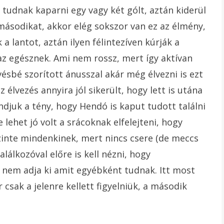
 tudnak kaparni egy vagy két gólt, aztán kiderül
másodikat, akkor elég sokszor van ez az élmény,
 lantot, aztán ilyen félintezíven kúrják a
az egésznek. Ami nem rossz, mert így aktívan
vésbé szorított ánusszal akár még élvezni is ezt
élvezés annyira jól sikerült, hogy lett is utána
djuk a tény, hogy Hendó is kaput tudott találni
 lehet jó volt a srácoknak elfelejteni, hogy
 szinte mindenkinek, mert nincs csere (de meccs
lálkozóval előre is kell nézni, hogy
n nem adja ki amit egyébként tudnak. Itt most
 csak a jelenre kellett figyelniük, a második