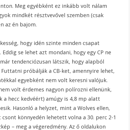
nton. Meg egyébként ez inkább volt nálam
agyok mindkét résztvevővel szemben (csak
en az én bajom.
dekesség, hogy idén szinte minden csapat
. Eddig se lehet azt mondani, hogy egy CP ne
már tendenciózusan látszik, hogy alapból
 Futtatni próbálják a CB-ket, amennyire lehet,
átékkal egyebként nem volt keresni valójuk.
nem volt érdemes nagyon polírozni ellenünk,
k a hecc kedvéért) amúgy is 4,8 mp alatt
lesik. Hasonló a helyzet, mint a Wolves ellen,
 csont könnyedén lehetett volna a 30. perc 2-1
szkép – meg a végeredmény. Az ő oldalukon