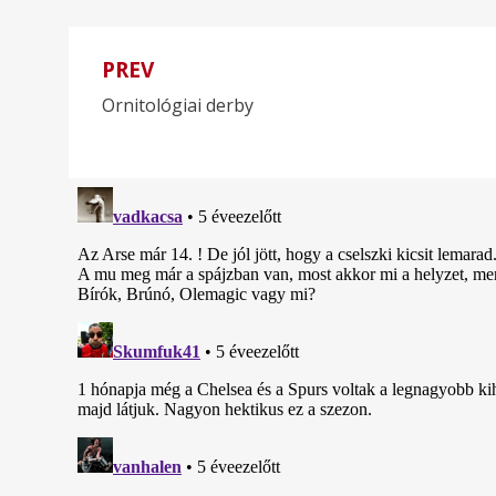
PREV
Bejegyzés
Ornitológiai derby
navigáció