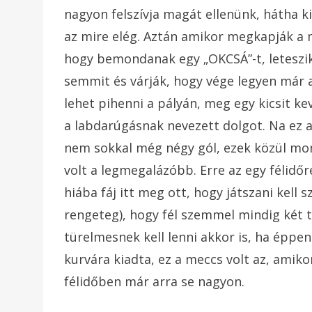
nagyon felszívja magát ellenünk, hátha ki
az mire elég. Aztán amikor megkapják a 
hogy bemondanak egy „OKCSÁ”-t, leteszik a
semmit és várják, hogy vége legyen már 
lehet pihenni a pályán, meg egy kicsit ke
a labdarúgásnak nevezett dolgot. Na ez az 
nem sokkal még négy gól, ezek közül mon
volt a legmegalázóbb. Erre az egy félidőre
hiába fáj itt meg ott, hogy játszani kell
rengeteg), hogy fél szemmel mindig két ta
türelmesnek kell lenni akkor is, ha éppe
kurvára kiadta, ez a meccs volt az, amikor
félidőben már arra se nagyon.