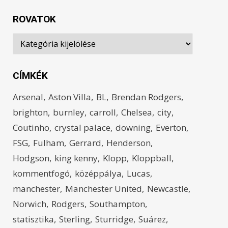
ROVATOK
Rovatok
CÍMKÉK
Arsenal
Aston Villa
BL
Brendan Rodgers
brighton
burnley
carroll
Chelsea
city
Coutinho
crystal palace
downing
Everton
FSG
Fulham
Gerrard
Henderson
Hodgson
king kenny
Klopp
Kloppball
kommentfogó
középpálya
Lucas
manchester
Manchester United
Newcastle
Norwich
Rodgers
Southampton
statisztika
Sterling
Sturridge
Suárez