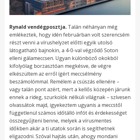
Rynald vendégposztja.
Talán néhányan még
emlékeztek, hogy idén februárban volt szerencsém
részt venni a vírushelyzet előtti egyik utolsó
látogatható bajnokin, a 4-0-val végződő Soton
elleni gálameccsen. Ugyan különböző okokból
kifolyólag borzasztóan megkésve, de végre
elkészültem az erről ígért meccsélmény
beszámolómmal. Remélem a csúszás ellenére –
vagy talán pont azért, mert a kellős közepén járunk
ennek a rideg, szurkolók nélküli világnak – szívesen
olvassátok majd, igyekeztem ugyanis a meccstől
függetlenül számos időtálló infót és érdekességet
összegyűjteni benne, melyek a vírusmentes
időkben akár a ti utatok során is segíthetnek
eligazodni. Szóval hajtás után, ahogy mondani