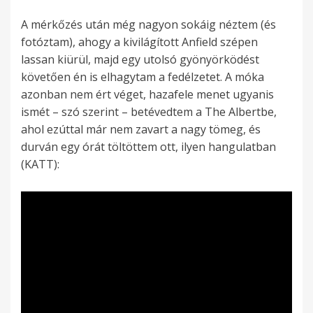
A mérkőzés után még nagyon sokáig néztem (és
fotóztam), ahogy a kivilágított Anfield szépen
lassan kiürül, majd egy utolsó gyönyörködést
követően én is elhagytam a fedélzetet. A móka
azonban nem ért véget, hazafele menet ugyanis
ismét – szó szerint – betévedtem a The Albertbe,
ahol ezúttal már nem zavart a nagy tömeg, és
durván egy órát töltöttem ott, ilyen hangulatban
(KATT):