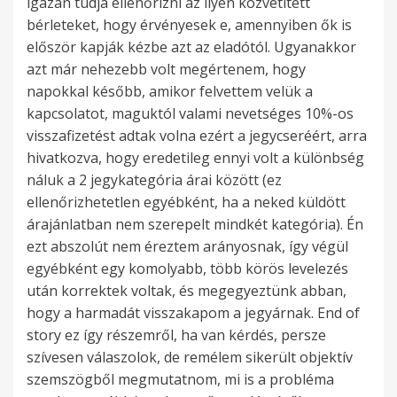
igazán tudja ellenőrizni az ilyen közvetített
bérleteket, hogy érvényesek e, amennyiben ők is
először kapják kézbe azt az eladótól. Ugyanakkor
azt már nehezebb volt megértenem, hogy
napokkal később, amikor felvettem velük a
kapcsolatot, maguktól valami nevetséges 10%-os
visszafizetést adtak volna ezért a jegycseréért, arra
hivatkozva, hogy eredetileg ennyi volt a különbség
náluk a 2 jegykategória árai között (ez
ellenőrizhetetlen egyébként, ha a neked küldött
árajánlatban nem szerepelt mindkét kategória). Én
ezt abszolút nem éreztem arányosnak, így végül
egyébként egy komolyabb, több körös levelezés
után korrektek voltak, és megegyeztünk abban,
hogy a harmadát visszakapom a jegyárnak. End of
story ez így részemről, ha van kérdés, persze
szívesen válaszolok, de remélem sikerült objektív
szemszögből megmutatnom, mi is a probléma