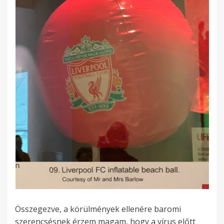
Összegezve, a körülmények ellenére baromi
szerencsésnek érzem magam, hogy a vírus előtt