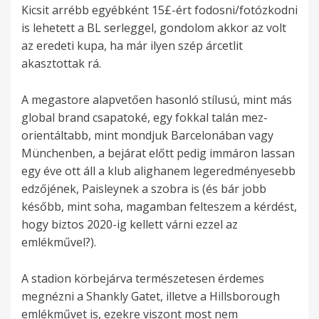
Kicsit arrébb egyébként 15£-ért fodosni/fotózkodni
is lehetett a BL serleggel, gondolom akkor az volt
az eredeti kupa, ha már ilyen szép árcetlit
akasztottak rá.
A megastore alapvetően hasonló stílusú, mint más
global brand csapatoké, egy fokkal talán mez-
orientáltabb, mint mondjuk Barcelonában vagy
Münchenben, a bejárat előtt pedig immáron lassan
egy éve ott áll a klub alighanem legeredményesebb
edzőjének, Paisleynek a szobra is (és bár jobb
később, mint soha, magamban felteszem a kérdést,
hogy biztos 2020-ig kellett várni ezzel az
emlékművel?).
A stadion körbejárva természetesen érdemes
megnézni a Shankly Gatet, illetve a Hillsborough
emlékművet is, ezekre viszont most nem