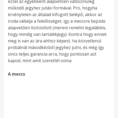
ezzel az egyébként alapvetően valószínűleg
működő jegyhez jutási formával. Pro, hogyha
érvénytelen az általad kifogott belépő, akkor az
iroda vállalja a felelősséget, így a meccsre bejutás
alapvetően biztosított (merem remélni legalábbis,
hogy mindig van tartalékjegy). Kontra hogy ennek
meg is van az ára ahhoz képest, ha közvetlenül
próbálnál másodkézből jegyhez jutni, és még így
sincs teljes garancia arra, hogy pontosan azt
kapod, mint amit szerettél volna.
A meccs