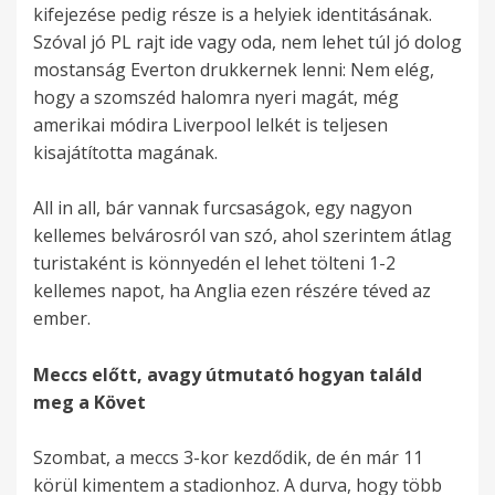
kifejezése pedig része is a helyiek identitásának.
Szóval jó PL rajt ide vagy oda, nem lehet túl jó dolog
mostanság Everton drukkernek lenni: Nem elég,
hogy a szomszéd halomra nyeri magát, még
amerikai módira Liverpool lelkét is teljesen
kisajátította magának.
All in all, bár vannak furcsaságok, egy nagyon
kellemes belvárosról van szó, ahol szerintem átlag
turistaként is könnyedén el lehet tölteni 1-2
kellemes napot, ha Anglia ezen részére téved az
ember.
Meccs előtt, avagy útmutató hogyan találd
meg a Követ
Szombat, a meccs 3-kor kezdődik, de én már 11
körül kimentem a stadionhoz. A durva, hogy több