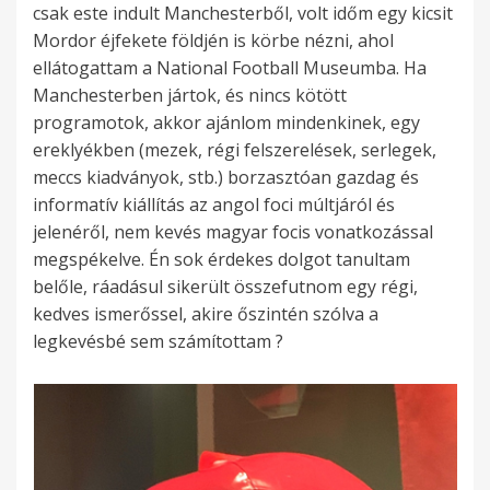
csak este indult Manchesterből, volt időm egy kicsit
Mordor éjfekete földjén is körbe nézni, ahol
ellátogattam a National Football Museumba. Ha
Manchesterben jártok, és nincs kötött
programotok, akkor ajánlom mindenkinek, egy
ereklyékben (mezek, régi felszerelések, serlegek,
meccs kiadványok, stb.) borzasztóan gazdag és
informatív kiállítás az angol foci múltjáról és
jelenéről, nem kevés magyar focis vonatkozással
megspékelve. Én sok érdekes dolgot tanultam
belőle, ráadásul sikerült összefutnom egy régi,
kedves ismerőssel, akire őszintén szólva a
legkevésbé sem számítottam ?