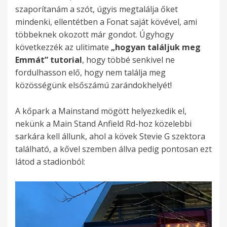
szaporítanám a szót, úgyis megtalálja őket
mindenki, ellentétben a Fonat saját kövével, ami
többeknek okozott már gondot. Úgyhogy
következzék az ulitimate
„hogyan találjuk meg
Emmát” tutorial
, hogy többé senkivel ne
fordulhasson elő, hogy nem találja meg
közösségünk elsőszámú zarándokhelyét!
A kőpark a Mainstand mögött helyezkedik el,
nekünk a Main Stand Anfield Rd-hoz közelebbi
sarkára kell állunk, ahol a kövek Stevie G szektora
található, a kővel szemben állva pedig pontosan ezt
látod a stadionból: