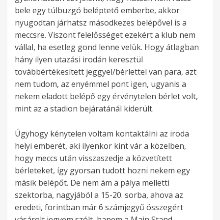
bele egy túlbuzgó beléptető emberbe, akkor
nyugodtan járhatsz másodkezes belépővel is a
meccsre. Viszont felelősséget ezekért a klub nem
vállal, ha esetleg gond lenne velük. Hogy átlagban
hány ilyen utazási irodán keresztül
továbbértékesített jeggyel/bérlettel van para, azt
nem tudom, az enyémmel pont igen, ugyanis a
nekem eladott belépő egy érvénytelen bérlet volt,
mint az a stadion bejáratánál kiderült.
Úgyhogy kénytelen voltam kontaktálni az iroda
helyi emberét, aki ilyenkor kint vár a közelben,
hogy meccs után visszaszedje a közvetített
bérleteket, így gyorsan tudott hozni nekem egy
másik belépőt. De nem ám a pálya melletti
szektorba, nagyjából a 15-20. sorba, ahova az
eredeti, forintban már 6 számjegyű összegért
vásárolt jegyem szólt, hanem a Main Stand