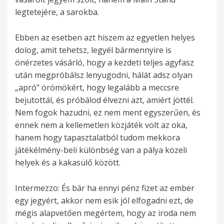
legtetejére, a sarokba.
Ebben az esetben azt hiszem az egyetlen helyes
dolog, amit tehetsz, legyél bármennyire is
önérzetes vásárló, hogy a kezdeti teljes agyfasz
után megpróbálsz lenyugodni, hálát adsz olyan
„apró” örömökért, hogy legalább a meccsre
bejutottál, és próbálod élvezni azt, amiért jöttél.
Nem fogok hazudni, ez nem ment egyszerűen, és
ennek nem a kellemetlen közjáték volt az oka,
hanem hogy tapasztalatból tudom mekkora
játékélmény-beli különbség van a pálya közeli
helyek és a kakasülő között.
Intermezzo: És bár ha ennyi pénz fizet az ember
egy jegyért, akkor nem esik jól elfogadni ezt, de
mégis alapvetően megértem, hogy az iroda nem