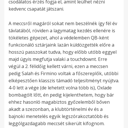
csodálatos érzés fogja el, amint leülhet nézni
kedvenc csapatát játszani.
A meccsről magáról sokat nem beszélnék így fél év
távlatából, röviden a lagymatag kezdés ellenére is
tökéletes gépezet, ahol a védelemben QB-ként
funkcionáló sztárjaink lazán küldözgették előre a
hosszú passzokat tudva, hogy előbb utóbb eggyel
majd úgyis megfutja valaki a touchdownt. Erre
végül a 2. félidőig kellett várni, ezen a meccsen
pedig Salah és Firmino voltak a főszereplők, utóbbi
elképesztően klasszis támadó teljesítményt nyújtva.
4-0 lett a vége (de lehetett volna több is), Oxlade
bombagólt lőtt, én pedig kijelenthetem, hogy bár
ehhez hasonló magabiztos győzelemből bőven
akadt a szezonban, a klubtörténelmi év és a
bajnoki menetelés egyik legszórakoztatóbb és
leggólgazdagabb meccsét sikerült kifognom.