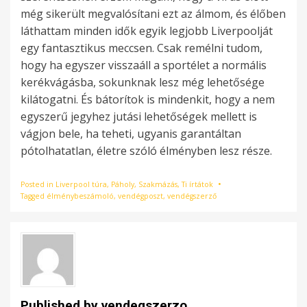
még sikerült megvalósítani ezt az álmom, és élőben
láthattam minden idők egyik legjobb Liverpoolját
egy fantasztikus meccsen. Csak remélni tudom,
hogy ha egyszer visszaáll a sportélet a normális
kerékvágásba, sokunknak lesz még lehetősége
kilátogatni. És bátorítok is mindenkit, hogy a nem
egyszerű jegyhez jutási lehetőségek mellett is
vágjon bele, ha teheti, ugyanis garantáltan
pótolhatatlan, életre szóló élményben lesz része.
Posted in
Liverpool túra
,
Páholy
,
Szakmázás
,
Ti írtátok
Tagged
élménybeszámoló
,
vendégposzt
,
vendégszerző
Published by
vendegszerzo