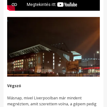
Végszó
Másnap, mivel Liverpoolban már mindent
megnéztem, amit szerettem volna, a gépem pedig