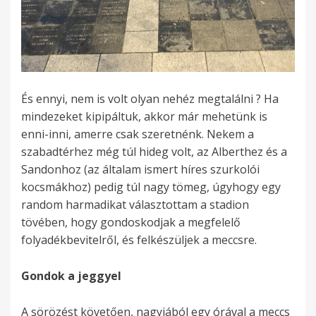
És ennyi, nem is volt olyan nehéz megtalálni ? Ha
mindezeket kipipáltuk, akkor már mehetünk is
enni-inni, amerre csak szeretnénk. Nekem a
szabadtérhez még túl hideg volt, az Alberthez és a
Sandonhoz (az általam ismert híres szurkolói
kocsmákhoz) pedig túl nagy tömeg, úgyhogy egy
random harmadikat választottam a stadion
tövében, hogy gondoskodjak a megfelelő
folyadékbevitelről, és felkészüljek a meccsre.
Gondok a jeggyel
A sörözést követően, nagyjából egy órával a meccs