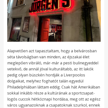
Alapvetően azt tapasztaltam, hogy a belvárosban
séta távolságban van minden, az éjszakai élet
meglepően vibráló, már-már a pesti bulinegyeddel
vetekvő, de annál jóval kulturáltabb, az itt lakók
pedig olyan büszkén hordják a Liverpoolos
dolgaikat, melyhez foghatót talán egyedül
Philadelphiában láttam eddig. Csak hát Amerikában
sokkal inkább része a kultúrának a sportcsapat-
logós cuccok hétköznapi hordása, meg ott az egész
város ugyanazoknak a csapatoknak szurkol, ennek