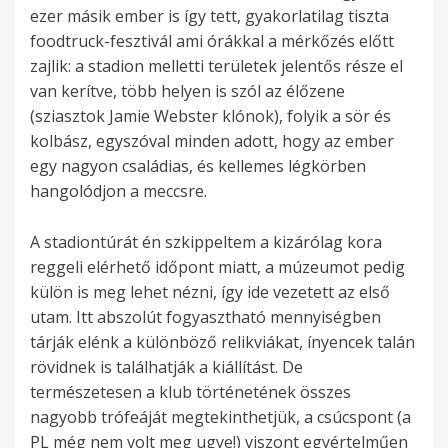
ezer másik ember is így tett, gyakorlatilag tiszta
foodtruck-fesztivál ami órákkal a mérkőzés előtt
zajlik: a stadion melletti területek jelentős része el
van kerítve, több helyen is szól az élőzene
(sziasztok Jamie Webster klónok), folyik a sör és
kolbász, egyszóval minden adott, hogy az ember
egy nagyon családias, és kellemes légkörben
hangolódjon a meccsre.
A stadiontúrát én szkippeltem a kizárólag kora
reggeli elérhető időpont miatt, a múzeumot pedig
külön is meg lehet nézni, így ide vezetett az első
utam. Itt abszolút fogyasztható mennyiségben
tárják elénk a különböző relikviákat, ínyencek talán
rövidnek is találhatják a kiállítást. De
természetesen a klub történetének összes
nagyobb trófeáját megtekinthetjük, a csúcspont (a
PL még nem volt meg ugye!) viszont egyértelműen