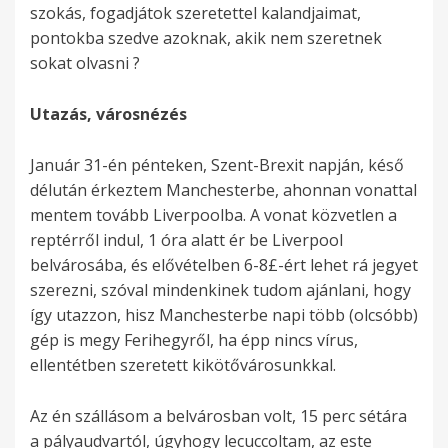
szokás, fogadjátok szeretettel kalandjaimat,
pontokba szedve azoknak, akik nem szeretnek
sokat olvasni ?
Utazás, városnézés
Január 31-én pénteken, Szent-Brexit napján, késő
délután érkeztem Manchesterbe, ahonnan vonattal
mentem tovább Liverpoolba. A vonat közvetlen a
reptérről indul, 1 óra alatt ér be Liverpool
belvárosába, és elővételben 6-8£-ért lehet rá jegyet
szerezni, szóval mindenkinek tudom ajánlani, hogy
így utazzon, hisz Manchesterbe napi több (olcsóbb)
gép is megy Ferihegyről, ha épp nincs vírus,
ellentétben szeretett kikötővárosunkkal.
Az én szállásom a belvárosban volt, 15 perc sétára
a pályaudvartól, úgyhogy lecuccoltam, az este