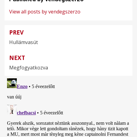
View all posts by vendegszerzo
PREV
Bejegyzés
Hullámvasút
navigáció
NEXT
Megfogyatkozva