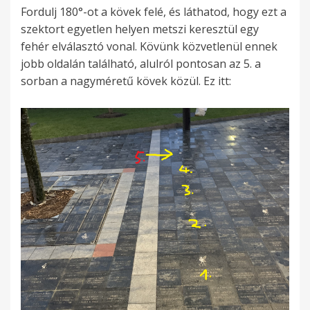
Fordulj 180°-ot a kövek felé, és láthatod, hogy ezt a
szektort egyetlen helyen metszi keresztül egy
fehér elválasztó vonal. Kövünk közvetlenül ennek
jobb oldalán található, alulról pontosan az 5. a
sorban a nagyméretű kövek közül. Ez itt: