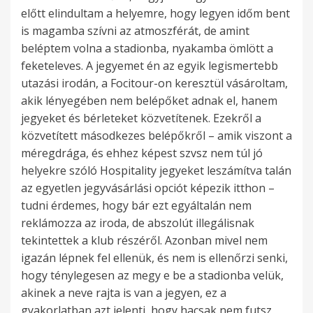
előtt elindultam a helyemre, hogy legyen időm bent
is magamba szívni az atmoszférát, de amint
beléptem volna a stadionba, nyakamba ömlött a
feketeleves. A jegyemet én az egyik legismertebb
utazási irodán, a Focitour-on keresztül vásároltam,
akik lényegében nem belépőket adnak el, hanem
jegyeket és bérleteket közvetítenek. Ezekről a
közvetített másodkezes belépőkről – amik viszont a
méregdrága, és ehhez képest szvsz nem túl jó
helyekre szóló Hospitality jegyeket leszámítva talán
az egyetlen jegyvásárlási opciót képezik itthon –
tudni érdemes, hogy bár ezt egyáltalán nem
reklámozza az iroda, de abszolút illegálisnak
tekintettek a klub részéről. Azonban mivel nem
igazán lépnek fel ellenük, és nem is ellenőrzi senki,
hogy ténylegesen az megy e be a stadionba velük,
akinek a neve rajta is van a jegyen, ez a
gyakorlatban azt jelenti, hogy hacsak nem futsz