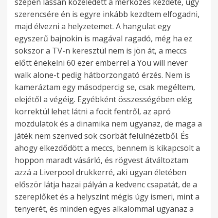
szépen lassan közeledett a mérkőzés kezdete, úgy
szerencsére én is egyre inkább kezdtem elfogadni,
majd élvezni a helyzetemet. A hangulat egy
egyszerű bajnokin is magával ragadó, még ha ez
sokszor a TV-n keresztül nem is jön át, a meccs
előtt énekelni 60 ezer emberrel a You will never
walk alone-t pedig hátborzongató érzés. Nem is
kameráztam egy másodpercig se, csak megéltem,
elejétől a végéig. Egyébként összességében elég
korrektül lehet látni a focit fentről, az apró
mozdulatok és a dinamika nem ugyanaz, de maga a
játék nem szenved sok csorbát felülnézetből. És
ahogy elkezdődött a meccs, bennem is kikapcsolt a
hoppon maradt vásárló, és rögvest átváltoztam
azzá a Liverpool drukkerré, aki ugyan életében
először látja hazai pályán a kedvenc csapatát, de a
szereplőket és a helyszínt mégis úgy ismeri, mint a
tenyerét, és minden egyes alkalommal ugyanaz a