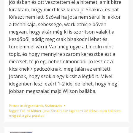
jóslásban és ott vesztettem el a hitemet, amit bitre
kiraktam, hogy miért lesz kurva jó Shakira, és hát
lófaszt nem lett. Szóval ha Jota nem sérül le, akkor
a technikája, sebessége, work ethicje bőven
megvan, hogy akár még ki is szorítson valakit a
kezdőből, addig meg csak bizakodni lehet és
türelemmel várni. Van még ugye a Lincoln mint
topic, és hogy mennyire szarom keresztbe ezt a
meccset, te jó ég, nehéz elmondani. Jó lesz ez a
kicsiknek / padozóknak, meg talán az említett
Jotának, hogy szokja egy kicsit a légkört. Mivel
idegenben lesz, ezért 1-2 ide, de lehet, hogy még
jobban megszalad majd Wilson ballába.
Posted in
Átigazolások
,
Szakmázás
Tagged
Focizó Milner
,
Jota
,
Shakirát se tageltem be lófaszt nem találtam
meg azt a geci posztot