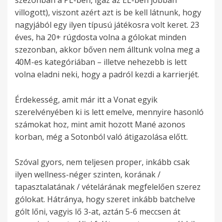
szezonban a PL-ben, igaz az EL-ben jobban
villogott), viszont azért azt is be kell látnunk, hogy
nagyjából egy ilyen típusú játékosra volt keret. 23
éves, ha 20+ rúgdosta volna a gólokat minden
szezonban, akkor bőven nem álltunk volna meg a
40M-es kategóriában – illetve nehezebb is lett
volna eladni neki, hogy a padról kezdi a karrierjét.
Érdekesség, amit már itt a Vonat egyik
szerelvényében ki is lett emelve, mennyire hasonló
számokat hoz, mint amit hozott Mané azonos
korban, még a Sotonból való átigazolása előtt.
Szóval gyors, nem teljesen proper, inkább csak
ilyen wellness-néger szinten, korának /
tapasztalatának / vételárának megfelelően szerez
gólokat. Hátránya, hogy szeret inkább batchelve
gólt lőni, vagyis lő 3-at, aztán 5-6 meccsen át