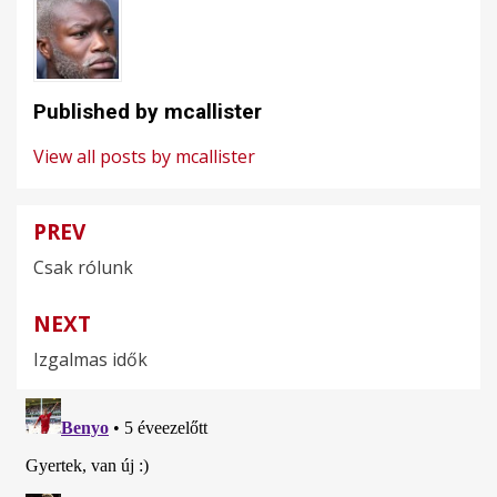
Published by
mcallister
View all posts by mcallister
PREV
Bejegyzés
Csak rólunk
navigáció
NEXT
Izgalmas idők