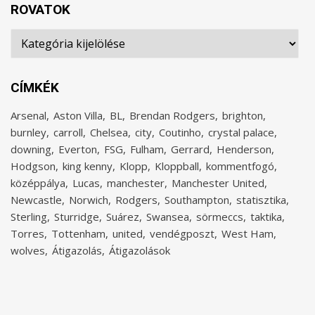
ROVATOK
Rovatok
CÍMKÉK
Arsenal
Aston Villa
BL
Brendan Rodgers
brighton
burnley
carroll
Chelsea
city
Coutinho
crystal palace
downing
Everton
FSG
Fulham
Gerrard
Henderson
Hodgson
king kenny
Klopp
Kloppball
kommentfogó
középpálya
Lucas
manchester
Manchester United
Newcastle
Norwich
Rodgers
Southampton
statisztika
Sterling
Sturridge
Suárez
Swansea
sörmeccs
taktika
Torres
Tottenham
united
vendégposzt
West Ham
wolves
Átigazolás
Átigazolások