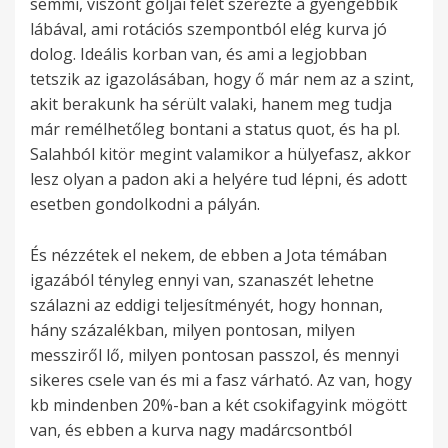
semmi, viszont góljai felét szerezte a gyengébbik
lábával, ami rotációs szempontból elég kurva jó
dolog. Ideális korban van, és ami a legjobban
tetszik az igazolásában, hogy ő már nem az a szint,
akit berakunk ha sérült valaki, hanem meg tudja
már remélhetőleg bontani a status quot, és ha pl.
Salahból kitör megint valamikor a hülyefasz, akkor
lesz olyan a padon aki a helyére tud lépni, és adott
esetben gondolkodni a pályán.
És nézzétek el nekem, de ebben a Jota témában
igazából tényleg ennyi van, szanaszét lehetne
szálazni az eddigi teljesítményét, hogy honnan,
hány százalékban, milyen pontosan, milyen
messziről lő, milyen pontosan passzol, és mennyi
sikeres csele van és mi a fasz várható. Az van, hogy
kb mindenben 20%-ban a két csokifagyink mögött
van, és ebben a kurva nagy madárcsontból