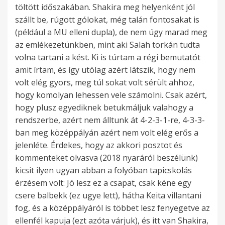
töltött időszakában. Shakira meg helyenként jól
szállt be, rúgott gólokat, még talán fontosakat is
(például a MU elleni dupla), de nem úgy marad meg
az emlékezetünkben, mint aki Salah torkán tudta
volna tartani a kést. Ki is túrtam a régi bemutatót
amit írtam, és így utólag azért látszik, hogy nem
volt elég gyors, meg túl sokat volt sérült ahhoz,
hogy komolyan lehessen vele számolni. Csak azért,
hogy plusz egyediknek betukmáljuk valahogy a
rendszerbe, azért nem álltunk át 4-2-3-1-re, 4-3-3-
ban meg középpályán azért nem volt elég erős a
jelenléte. Érdekes, hogy az akkori posztot és
kommenteket olvasva (2018 nyaráról beszélünk)
kicsit ilyen ugyan abban a folyóban tapicskolás
érzésem volt: Jó lesz ez a csapat, csak kéne egy
csere balbekk (ez ugye lett), hátha Keita villantani
fog, és a középpályáról is többet lesz fenyegetve az
ellenfél kapuja (ezt azóta várjuk), és itt van Shakira,