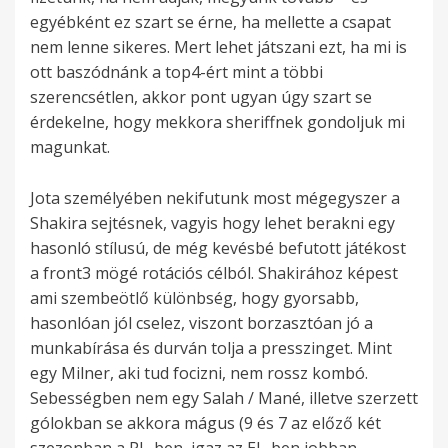
egyébként ez szart se érne, ha mellette a csapat
nem lenne sikeres. Mert lehet játszani ezt, ha mi is
ott baszódnánk a top4-ért mint a többi
szerencsétlen, akkor pont ugyan úgy szart se
érdekelne, hogy mekkora sheriffnek gondoljuk mi
magunkat.
Jota személyében nekifutunk most mégegyszer a
Shakira sejtésnek, vagyis hogy lehet berakni egy
hasonló stílusú, de még kevésbé befutott játékost
a front3 mögé rotációs célból. Shakirához képest
ami szembeötlő különbség, hogy gyorsabb,
hasonlóan jól cselez, viszont borzasztóan jó a
munkabírása és durván tolja a presszinget. Mint
egy Milner, aki tud focizni, nem rossz kombó.
Sebességben nem egy Salah / Mané, illetve szerzett
gólokban se akkora mágus (9 és 7 az előző két