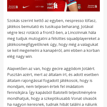
Szokás szerint kettő az egyben, nespresso lófasz,
játékos bemutató és tusikupa beharang. Jotával
végre lesz rotáció a front3-ben, a Lincolnnak hála
meg tudjuk mutogatni a félsittes squadplayereket a
játékosmegfigyelőknek úgy, hogy még a valagukat
se kell megemelni a kanapéról, ami ebben a korban
elég nagy win.
Alapvetően az van, hogy gecire aggódom Jotáért.
Pusztán azért, mert az általam írt, és adott esetben
általam rajongással fogadott játékosok, hogy is
mondjam, nem teljesen értek fel imádatom
fennsíkjára. Így kapásból Balotelli teljesítményére
mondhatjuk, hogy a szkeptikusabb Vonat olvasók
ha nagyon keresnek, tudnak hibát találni a nálunk