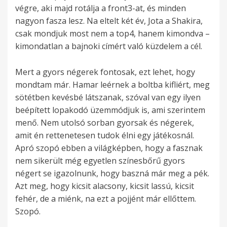
végre, aki majd rotálja a front3-at, és minden
nagyon fasza lesz. Na eltelt két év, Jota a Shakira,
csak mondjuk most nem a top4, hanem kimondva –
kimondatlan a bajnoki címért való küzdelem a cél.
Mert a gyors négerek fontosak, ezt lehet, hogy
mondtam már. Hamar leérnek a boltba kifliért, meg
sötétben kevésbé látszanak, szóval van egy ilyen
beépített lopakodó üzemmódjuk is, ami szerintem
menő. Nem utolsó sorban gyorsak és négerek,
amit én rettenetesen tudok élni egy játékosnál.
Apró szopó ebben a világképben, hogy a fasznak
nem sikerült még egyetlen színesbőrű gyors
négert se igazolnunk, hogy baszná már meg a pék.
Azt meg, hogy kicsit alacsony, kicsit lassú, kicsit
fehér, de a miénk, na ezt a pojjént már ellőttem.
Szopó.