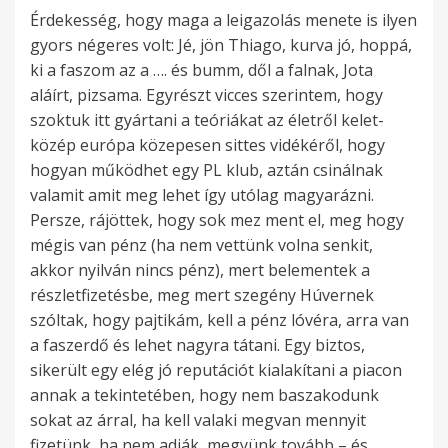
Érdekesség, hogy maga a leigazolás menete is ilyen
gyors négeres volt: Jé, jön Thiago, kurva jó, hoppá,
ki a faszom az a …. és bumm, dől a falnak, Jota
aláírt, pizsama. Egyrészt vicces szerintem, hogy
szoktuk itt gyártani a teóriákat az életről kelet-
közép európa közepesen sittes vidékéről, hogy
hogyan működhet egy PL klub, aztán csinálnak
valamit amit meg lehet így utólag magyarázni.
Persze, rájöttek, hogy sok mez ment el, meg hogy
mégis van pénz (ha nem vettünk volna senkit,
akkor nyilván nincs pénz), mert belementek a
részletfizetésbe, meg mert szegény Húvernek
szóltak, hogy pajtikám, kell a pénz lóvéra, arra van
a faszerdő és lehet nagyra tátani. Egy biztos,
sikerült egy elég jó reputációt kialakítani a piacon
annak a tekintetében, hogy nem baszakodunk
sokat az árral, ha kell valaki megvan mennyit
fizetünk, ha nem adják, megyünk tovább – és