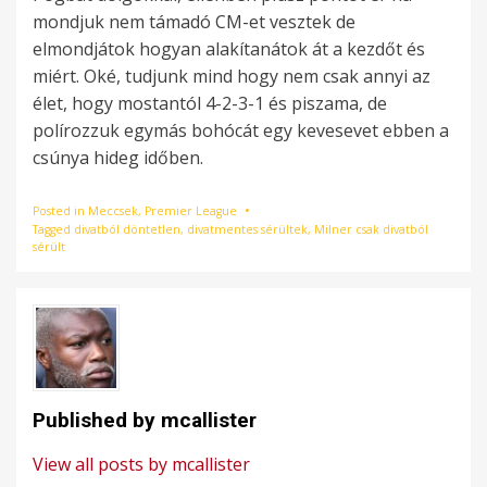
mondjuk nem támadó CM-et vesztek de
elmondjátok hogyan alakítanátok át a kezdőt és
miért. Oké, tudjunk mind hogy nem csak annyi az
élet, hogy mostantól 4-2-3-1 és piszama, de
polírozzuk egymás bohócát egy kevesevet ebben a
csúnya hideg időben.
Posted in
Meccsek
,
Premier League
Tagged
divatból döntetlen
,
divatmentes sérültek
,
Milner csak divatból
sérült
Published by
mcallister
View all posts by mcallister