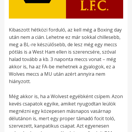
Kibaszott hétközi forduló, az kell még a Boxing day
után nem a cián. Lehetne ez már sokkal chillesebb,
meg a BL-re készülősebb, de lesz még egy meccs
pótlás is a West Ham ellen is szerencsére, szóval
halad tovább a kb. 3 naponta meccs vonat – még
akkor is, ha az FA-be mehetnek a gyalogok, ez a
Wolves meccs a MU után azért annyira nem
hiányzott.
Még akkor is, ha a Wolvest egyébként csípem. Azon
kevés csapatok egyike, amiket nyugodtan leülök
megnézni egy közepesen másnapos vasárnap
délutánon is, mert egy proper támadó focit toló,
szervezett, kanpatikus csapat. Azt egyenesen