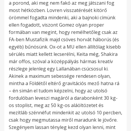
a porond, aki meg nem fakó az meg játszani fog
most hétközben. Lovren visszatérését kitörő
örömmel fogadta mindenki, aki a bajnoki címünk
ellen fogadott, viszont Gomez olyan proper
formában van megint, hogy remélhetőleg csak az
FA-ben Mustafizik majd csöves horvát háborús (és
egyéb) bűnösünk. Ox-ot a MU ellen állítólag kisebb
sérülés miatt kellett lecserélni, Keita még, Shakira
már offos, szóval a középpályás hármas kreatív
részlege jelenleg egy Lallanában csúcsosul ki.
Akinek a maximum sebessége rendesen olyan,
mintha a Földétől eltérő gravitációs mező hatna rá
– én simán el tudom képzelni, hogy az utolsó
fordulóban leveszi magáról a darabonként 30 kg-
os stoplist, meg az 50 kg-os aláöltözetet és
mezítláb szénnéfut mindenkit az utolsó 10 percben,
csak hogy megmutassa miről maradunk le jövőre.
Szegényem lassan tényleg kezd olyan lenni, mint