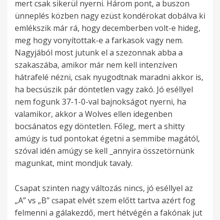
mert csak sikerül nyerni. Három pont, a buszon
ünneplés közben nagy ezüst kondérokat dobálva ki
emlékszik már rá, hogy decemberben volt-e hideg,
meg hogy vonyítottak-e a farkasok vagy nem.
Nagyjából most jutunk el a szezonnak abba a
szakaszába, amikor már nem kell intenzíven
hátrafelé nézni, csak nyugodtnak maradni akkor is,
ha becsúszik pár döntetlen vagy zakó. Jó eséllyel
nem fogunk 37-1-0-val bajnokságot nyerni, ha
valamikor, akkor a Wolves ellen idegenben
bocsánatos egy döntetlen. Főleg, mert a shitty
amúgy is tud pontokat égetni a semmibe magától,
szóval idén amúgy se kell _annyira összetörnünk
magunkat, mint mondjuk tavaly.
Csapat szinten nagy változás nincs, jó eséllyel az
„A” vs „B” csapat elvét szem előtt tartva azért fog
felmenni a gálakezdő, mert hétvégén a fakónak jut