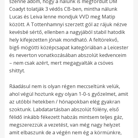
szénné adom, hogy a nálunk is megfordult DM
Coadyt tolatják 3 védős CB-ben, mintha nálunk
Lucas és Leiva lenne mondjuk VVD meg Matip
között. A Tottenhamnyi szerzett gól az rájuk nézve
kevésbé sértő, ellenben a nagyjából stabil hatodik
hely kifejezetten jónak mondható. A feltörekvő,
big6 mögötti középcsapat kategóriában a Leicester
és neverton vonatkozásában abszolút kedvenceim
– nem csak azért, mert megagyalták a csöves
shittyt.
Ráadásul nem is olyan régen meccseltünk velük,
ahol végül hoztunk egy olyan 1-0-s győzelmet, amit
az utóbbi hetekben / hónapokban elég gyakran
szoktunk. Labdatartásban abszolút fölény, első
félidő inkább fékezett habzás mintsem teljes gáz,
megszerezzük a vezetést, van még nagy helyzet
amit elbaszunk de a végén nem ég a körmünkre,