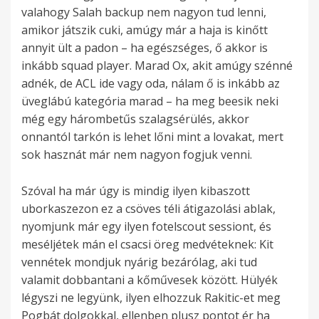
valahogy Salah backup nem nagyon tud lenni,
amikor játszik cuki, amúgy már a haja is kinőtt
annyit ült a padon – ha egészséges, ő akkor is
inkább squad player. Marad Ox, akit amúgy szénné
adnék, de ACL ide vagy oda, nálam ő is inkább az
üveglábú kategória marad – ha meg beesik neki
még egy hárombetűs szalagsérülés, akkor
onnantól tarkón is lehet lőni mint a lovakat, mert
sok hasznát már nem nagyon fogjuk venni.
Szóval ha már úgy is mindig ilyen kibaszott
uborkaszezon ez a csöves téli átigazolási ablak,
nyomjunk már egy ilyen fotelscout sessiont, és
meséljétek mán el csacsi öreg medvéteknek: Kit
vennétek mondjuk nyárig bezárólag, aki tud
valamit dobbantani a kőművesek között. Hülyék
légyszi ne legyünk, ilyen elhozzuk Rakitic-et meg
Pogbát dolgokkal, ellenben plusz pontot ér ha