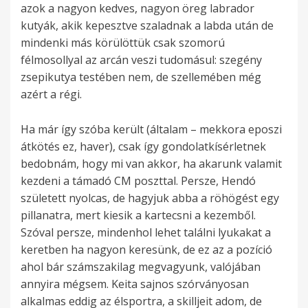
azok a nagyon kedves, nagyon öreg labrador
kutyák, akik kepesztve szaladnak a labda után de
mindenki más körülöttük csak szomorú
félmosollyal az arcán veszi tudomásul: szegény
zsepikutya testében nem, de szellemében még
azért a régi.
Ha már így szóba került (általam – mekkora eposzi
átkötés ez, haver), csak így gondolatkísérletnek
bedobnám, hogy mi van akkor, ha akarunk valamit
kezdeni a támadó CM poszttal. Persze, Hendó
született nyolcas, de hagyjuk abba a röhögést egy
pillanatra, mert kiesik a kartecsni a kezemből.
Szóval persze, mindenhol lehet találni lyukakat a
keretben ha nagyon keresünk, de ez az a pozíció
ahol bár számszakilag megvagyunk, valójában
annyira mégsem. Keita sajnos szórványosan
alkalmas eddig az élsportra, a skilljeit adom, de