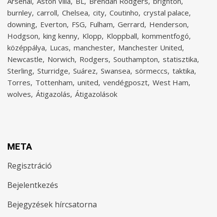
Arsenal
Aston Villa
BL
Brendan Rodgers
brighton
burnley
carroll
Chelsea
city
Coutinho
crystal palace
downing
Everton
FSG
Fulham
Gerrard
Henderson
Hodgson
king kenny
Klopp
Kloppball
kommentfogó
középpálya
Lucas
manchester
Manchester United
Newcastle
Norwich
Rodgers
Southampton
statisztika
Sterling
Sturridge
Suárez
Swansea
sörmeccs
taktika
Torres
Tottenham
united
vendégposzt
West Ham
wolves
Átigazolás
Átigazolások
META
Regisztráció
Bejelentkezés
Bejegyzések hírcsatorna