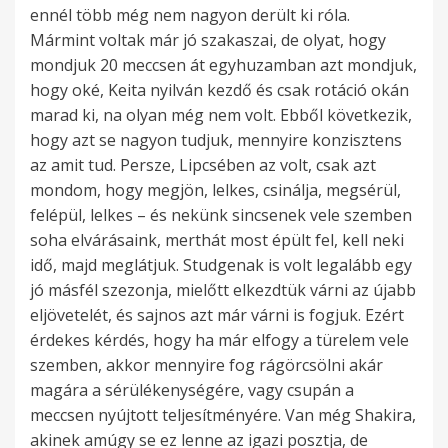
ennél több még nem nagyon derült ki róla.
Mármint voltak már jó szakaszai, de olyat, hogy
mondjuk 20 meccsen át egyhuzamban azt mondjuk,
hogy oké, Keita nyilván kezdő és csak rotáció okán
marad ki, na olyan még nem volt. Ebből következik,
hogy azt se nagyon tudjuk, mennyire konzisztens
az amit tud. Persze, Lipcsében az volt, csak azt
mondom, hogy megjön, lelkes, csinálja, megsérül,
felépül, lelkes – és nekünk sincsenek vele szemben
soha elvárásaink, merthát most épült fel, kell neki
idő, majd meglátjuk. Studgenak is volt legalább egy
jó másfél szezonja, mielőtt elkezdtük várni az újabb
eljövetelét, és sajnos azt már várni is fogjuk. Ezért
érdekes kérdés, hogy ha már elfogy a türelem vele
szemben, akkor mennyire fog rágörcsölni akár
magára a sérülékenységére, vagy csupán a
meccsen nyújtott teljesítményére. Van még Shakira,
akinek amúgy se ez lenne az igazi posztja, de