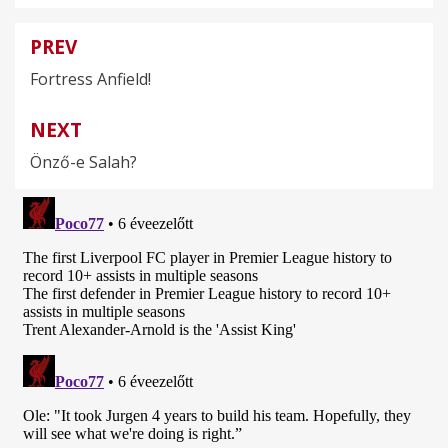
PREV
Bejegyzés
Fortress Anfield!
navigáció
NEXT
Önző-e Salah?