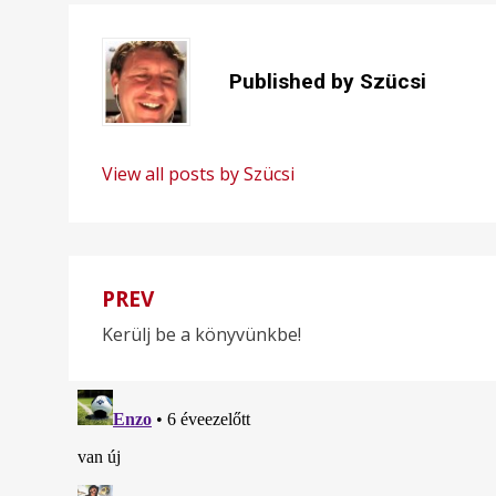
Published by
Szücsi
View all posts by Szücsi
PREV
Bejegyzés
Kerülj be a könyvünkbe!
navigáció