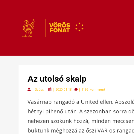
VÖRÖSFONAT
VÖRÖS FONAT
Az utolsó skalp
Posted
|
Szücsi
|
2020-01-18
|
1195 komment
on
Vasárnap rangadó a United ellen. Abszolú
hétnyi pihenő után. A szezonban sorra d
nehezen szokunk hozzá, minden meccsen 
buktunk méghozzá az őszi VAR-os ranga