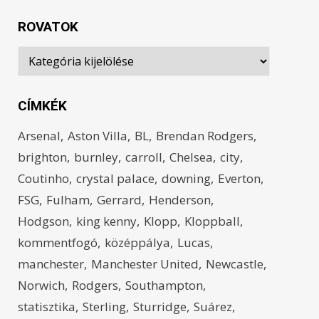
ROVATOK
Rovatok
CÍMKÉK
Arsenal
Aston Villa
BL
Brendan Rodgers
brighton
burnley
carroll
Chelsea
city
Coutinho
crystal palace
downing
Everton
FSG
Fulham
Gerrard
Henderson
Hodgson
king kenny
Klopp
Kloppball
kommentfogó
középpálya
Lucas
manchester
Manchester United
Newcastle
Norwich
Rodgers
Southampton
statisztika
Sterling
Sturridge
Suárez