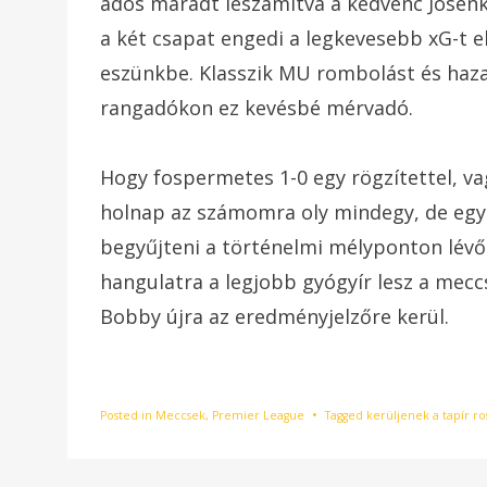
adós maradt leszámítva a kedvenc Josén
a két csapat engedi a legkevesebb xG-t e
eszünkbe. Klasszik MU rombolást és hazai 
rangadókon ez kevésbé mérvadó.
Hogy fospermetes 1-0 egy rögzítettel, v
holnap az számomra oly mindegy, de egy
begyűjteni a történelmi mélyponton lévő
hangulatra a legjobb gyógyír lesz a mecc
Bobby újra az eredményjelzőre kerül.
Posted in
Meccsek
,
Premier League
Tagged
kerüljenek a tapír ro