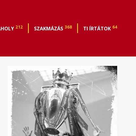
212
368
64
ÁHOLY
SZAKMÁZÁS
TI ÍRTÁTOK