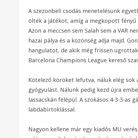
A szezonbeli csodás menetelésünk egyetl
ölték a játékot, amíg a megkopott fényű 
Azon a meccsen sem Salah sem a VAR nem
hazai pálya és a közönség adja majd. Go
hangulatot, de akik még frissen ugrottak
Barcelona Champions League kereső szav
Kötelező köröket lefutva, náluk elég sok 
gyógyulást. Nálunk pedig kezd újra embe
lassacskán felépül. A szokásos 4-3-3-as g
labdabirtoklással.
Nagyon kellene már egy kiadós MU verés,