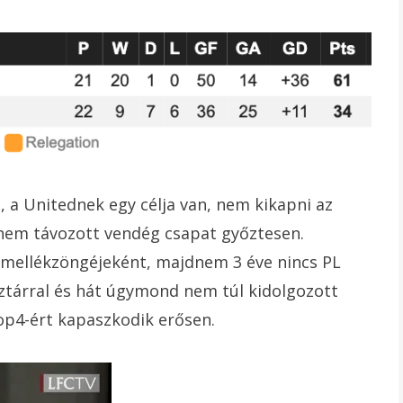
 a Unitednek egy célja van, nem kikapni az
a nem távozott vendég csapat győztesen.
k mellékzöngéjeként, majdnem 3 éve nincs PL
öztárral és hát úgymond nem túl kidolgozott
op4-ért kapaszkodik erősen.