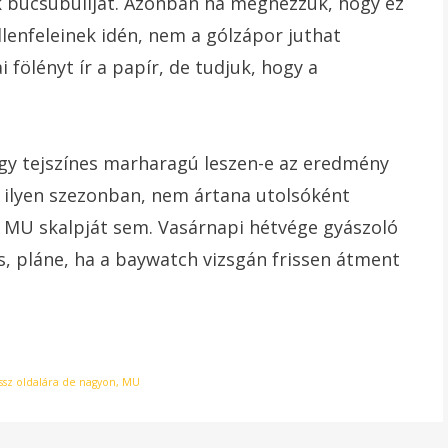
k búcsúbuliját. Azonban ha megnézzük, hogy ez
llenfeleinek idén, nem a gólzápor juthat
fölényt ír a papír, de tudjuk, hogy a
agy tejszínes marharagú leszen-e az eredmény
 ilyen szezonban, nem ártana utolsóként
 MU skalpját sem. Vasárnapi hétvége gyászoló
s, pláne, ha a baywatch vizsgán frissen átment
ssz oldalára de nagyon
,
MU