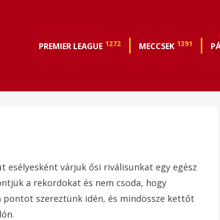
1272
1391
PREMIER LEAGUE
MECCSEK
P
t esélyesként várjuk ősi riválisunkat egy egész
öntjük a rekordokat és nem csoda, hogy
pontot szereztünk idén, és mindössze kettőt
dón.