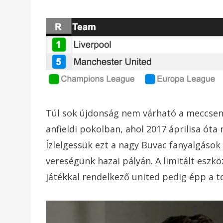
Túl sok újdonság nem várható a meccsen,
anfieldi pokolban, ahol 2017 áprilisa ót
Ízlelgessük ezt a nagy Buvac fanyalgáso
vereségünk hazai pályán. A limitált eszk
játékkal rendelkező united pedig épp a t