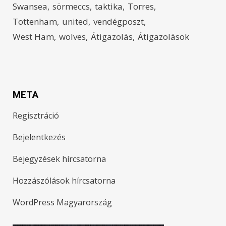
Swansea
sörmeccs
taktika
Torres
Tottenham
united
vendégposzt
West Ham
wolves
Átigazolás
Átigazolások
META
Regisztráció
Bejelentkezés
Bejegyzések hírcsatorna
Hozzászólások hírcsatorna
WordPress Magyarország