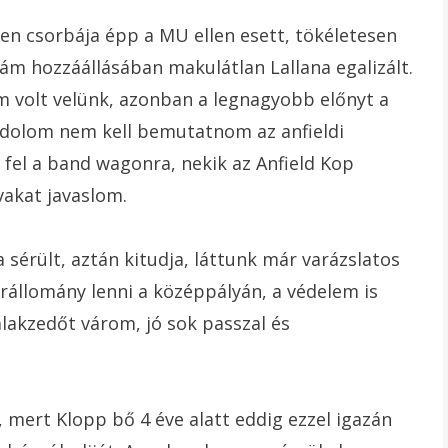
en csorbája épp a MU ellen esett, tökéletesen
ám hozzáállásában makulátlan Lallana egalizált.
 volt velünk, azonban a legnagyobb előnyt a
ndolom nem kell bemutatnom az anfieldi
 fel a band wagonra, nekik az Anfield Kop
akat javaslom.
a sérült, aztán kitudja, láttunk már varázslatos
rállomány lenni a középpályán, a védelem is
álakzedőt várom, jó sok passzal és
 mert Klopp bő 4 éve alatt eddig ezzel igazán