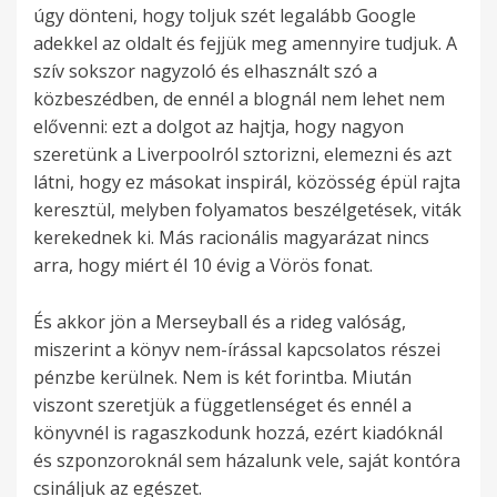
úgy dönteni, hogy toljuk szét legalább Google
adekkel az oldalt és fejjük meg amennyire tudjuk. A
szív sokszor nagyzoló és elhasznált szó a
közbeszédben, de ennél a blognál nem lehet nem
elővenni: ezt a dolgot az hajtja, hogy nagyon
szeretünk a Liverpoolról sztorizni, elemezni és azt
látni, hogy ez másokat inspirál, közösség épül rajta
keresztül, melyben folyamatos beszélgetések, viták
kerekednek ki. Más racionális magyarázat nincs
arra, hogy miért él 10 évig a Vörös fonat.
És akkor jön a Merseyball és a rideg valóság,
miszerint a könyv nem-írással kapcsolatos részei
pénzbe kerülnek. Nem is két forintba. Miután
viszont szeretjük a függetlenséget és ennél a
könyvnél is ragaszkodunk hozzá, ezért kiadóknál
és szponzoroknál sem házalunk vele, saját kontóra
csináljuk az egészet.