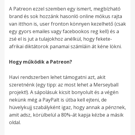
A Patreon ezzel szemben egy ismert, megbízható
brand és sok hozzánk hasonló online mókus rajta
van itthon is, user fronton könnyen kezelhető (csak
egy gyors emailes vagy facebookos reg kell) és a
zsé el is jut a tulajokhoz anélkül, hogy fekete-
afrikai diktátorok panamai számláin át kéne lökni.
Hogy működik a Patreon?
Havi rendszerben lehet támogatni azt, akit
szeretnénk (egy tipp: az most lehet a Merseyball
projekt!). A sápolásuk kicsit bonyolult és a végén
nekünk még a PayPalt is útba kell ejteni, de
hüvelykujj szabályként igaz, hogy annak a pénznek,
amit adsz, körülbelül a 80%-át kapja kézbe a másik
oldal.