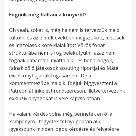
Fogunk még hallani a könyvről?
Oh yeah, sokat is, még ha nem is tervezzük majd
túltolni és az elmúlt években megszokott, meccsek
és igazolások köré kialakított Vörös fonat
struktúrába nem is fog belekutyulni, azaz nem
fognak elmaradni miatta a ki- és beharangok,
falnak dőlő játékosok scouting riportjai és Máté
excelkonyhájának fogásai sem. De a
kommentmezőbe majd ki fogjuk biggyeszteni a
Patreon átlinkelést rendszeresen, illetve tervezünk
exkluzív anyagokat is vele kapcsolatban.
Ha valami kérdés volna még bennetek erről a
kampányról, tegyétek fel nyugodtan alul,
igyekszünk minden jogos kérdésre és felvetésre