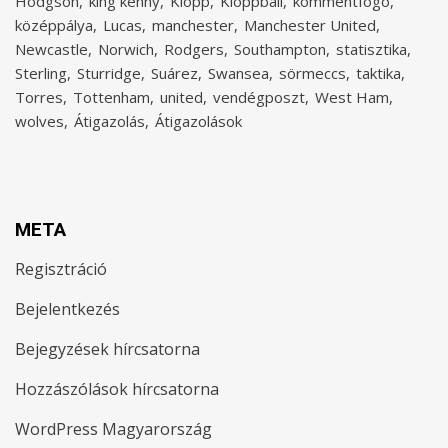
Hodgson
king kenny
Klopp
Kloppball
kommentfogó
középpálya
Lucas
manchester
Manchester United
Newcastle
Norwich
Rodgers
Southampton
statisztika
Sterling
Sturridge
Suárez
Swansea
sörmeccs
taktika
Torres
Tottenham
united
vendégposzt
West Ham
wolves
Átigazolás
Átigazolások
META
Regisztráció
Bejelentkezés
Bejegyzések hírcsatorna
Hozzászólások hírcsatorna
WordPress Magyarország