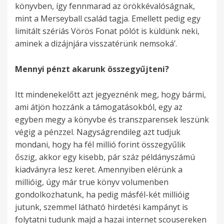
könyvben, így fennmarad az örökkévalóságnak,
mint a Merseyball család tagja. Emellett pedig egy
limitált szériás Vörös Fonat pólót is küldünk neki,
aminek a dizájnjára visszatérünk nemsoká’.
Mennyi pénzt akarunk összegyűjteni?
Itt mindenekelőtt azt jegyeznénk meg, hogy bármi,
ami átjön hozzánk a támogatásokból, egy az
egyben megy a könyvbe és transzparensek leszünk
végig a pénzzel. Nagyságrendileg azt tudjuk
mondani, hogy ha fél millió forint összegyűlik
őszig, akkor egy kisebb, pár száz példányszámú
kiadványra lesz keret. Amennyiben elérünk a
millióig, úgy már true könyv volumenben
gondolkozhatunk, ha pedig másfél-két millióig
jutunk, szemmel látható hirdetési kampányt is
folytatni tudunk majd a hazai internet scousereken