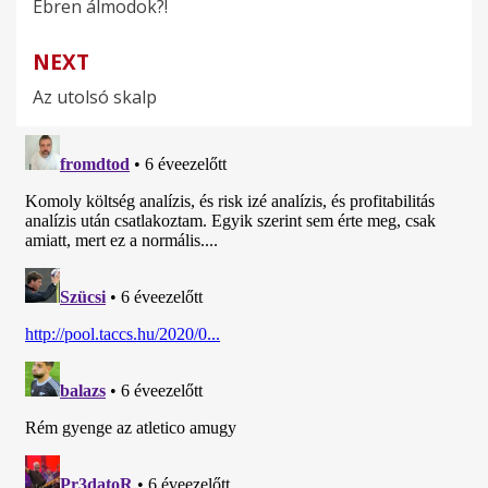
Ébren álmodok?!
navigáció
NEXT
Az utolsó skalp