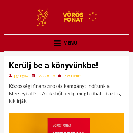
VÖRÖSFONAT
VÖRÖS FONAT
MENU
Kerülj be a könyvünkbe!
Posted
|
gringow
|
2020-01-15
|
399 komment
on
Közösségi finanszírozás kampányt indítunk a
Merseyballért. A cikkből pedig megtudhatod azt is,
kik írják.