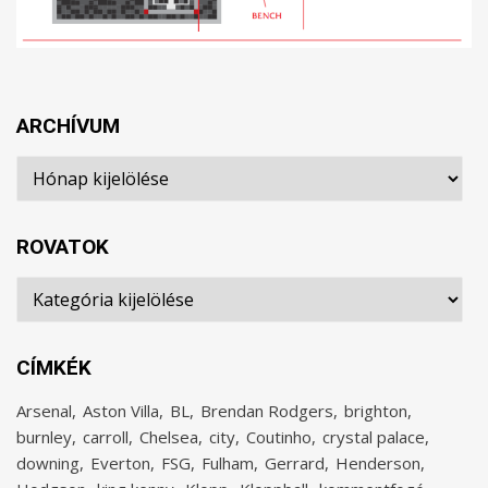
ARCHÍVUM
Archívum
ROVATOK
Rovatok
CÍMKÉK
Arsenal
Aston Villa
BL
Brendan Rodgers
brighton
burnley
carroll
Chelsea
city
Coutinho
crystal palace
downing
Everton
FSG
Fulham
Gerrard
Henderson