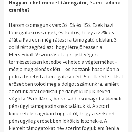
Hogyan lehet minket támogatni, és mit adunk
cserébe?
Három csomagunk van: 3$, 5$ és 15$. Ezek havi
támogatási összegek, és fontos, hogy a 27%-os
áfát a Patreon még ráteszi a támogató oldalán. 3
dollárért segíted azt, hogy létrejöhessen a
Merseyball. Viszonzásul a projekt végén
természetesen kezedbe veheted a végterméket –
még a megjelenés előtt – és hozzánk hasonlóan a
polcra teheted a támogatásodért. 5 dollárért sokkal
erősebben tolod meg a dolgot számunkra, amiért
az ötünk által dedikált példányt küldjük neked.
Végül a 15 dolláros, borsosabb csomagot a kiemelt
pénzügyi támogatóinknak találtuk ki. A sztori
kimenetele nagyban függ attól, hogy a szekeret
pénzügyileg erősebben lökők is lesznek-e. A
kiemelt támogatókat név szerint fogjuk említeni a