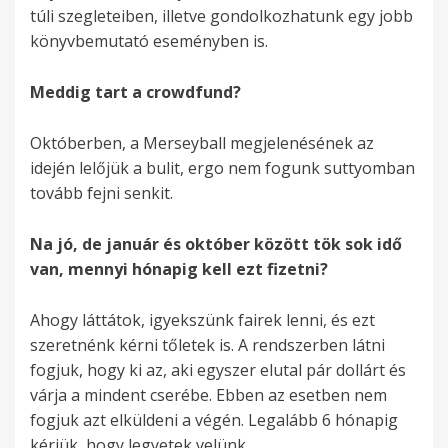
túli szegleteiben, illetve gondolkozhatunk egy jobb
könyvbemutató eseményben is.
Meddig tart a crowdfund?
Októberben, a Merseyball megjelenésének az
idején lelőjük a bulit, ergo nem fogunk suttyomban
tovább fejni senkit.
Na jó, de január és október között tök sok idő
van, mennyi hónapig kell ezt fizetni?
Ahogy láttátok, igyekszünk fairek lenni, és ezt
szeretnénk kérni tőletek is. A rendszerben látni
fogjuk, hogy ki az, aki egyszer elutal pár dollárt és
várja a mindent cserébe. Ebben az esetben nem
fogjuk azt elküldeni a végén. Legalább 6 hónapig
kérjük, hogy legyetek velünk.