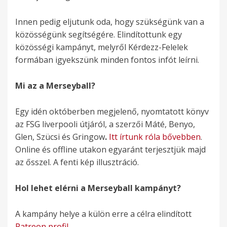
Innen pedig eljutunk oda, hogy szükségünk van a
közösségünk segítségére. Elindítottunk egy
közösségi kampányt, melyről Kérdezz-Felelek
formában igyekszünk minden fontos infót leírni.
Mi az a Merseyball?
Egy idén októberben megjelenő, nyomtatott könyv
az FSG liverpooli útjáról, a szerzői Máté, Benyo,
Glen, Szücsi és Gringow
.
Itt írtunk róla bővebben
.
Online és offline utakon egyaránt terjesztjük majd
az ősszel. A fenti kép illusztráció.
Hol lehet elérni a Merseyball kampányt?
A kampány helye a külön erre a célra elindított
Patreon profil.