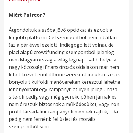
Miért Patreon?
Átgondoltuk a szóba jövő opciókat és ez volt a
legjobb platform. Cél szempontból nem hibátlan
(az a pár évvel ezelőtti Indiegogo lett volna), de
piaci alapú crowdfunding szempontból jelenleg
nem Magyarország a világ legnaposabb helye: a
nagy közösségi finanszírozós oldalakon már nem
lehet közvetlenül itthoni szervként indulni és csak
bonyolult külföldi manővereken keresztül lehetne
lebonyolítani egy kampányt; az ilyen jellegű hazai
site-ok pedig vagy még gyerekcipőben járnak és
nem érezzük biztosnak a működésüket, vagy non-
profit társadalmi kampányok mennek rajtuk, oda
pedig nem férnénk fel üzleti és morális
szempontból sem.