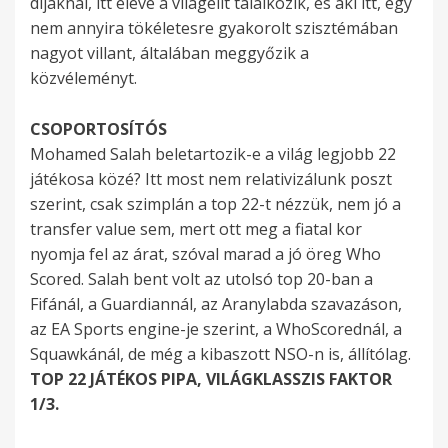
díjaknál, itt eleve a világelit találkozik, és aki itt, egy
nem annyira tökéletesre gyakorolt szisztémában
nagyot villant, általában meggyőzik a
közvéleményt.
CSOPORTOSÍTÓS
Mohamed Salah beletartozik-e a világ legjobb 22
játékosa közé? Itt most nem relativizálunk poszt
szerint, csak szimplán a top 22-t nézzük, nem jó a
transfer value sem, mert ott meg a fiatal kor
nyomja fel az árat, szóval marad a jó öreg Who
Scored. Salah bent volt az utolsó top 20-ban a
Fifánál, a Guardiannál, az Aranylabda szavazáson,
az EA Sports engine-je szerint, a WhoScorednál, a
Squawkánál, de még a kibaszott NSO-n is, állítólag.
TOP 22 JÁTÉKOS PIPA, VILÁGKLASSZIS FAKTOR
1/3.