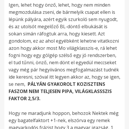
Igen, lehet hogy önző, lehet, hogy nem minden
megmozdulása zseni, de bármelyik csapat ellen is
lépünk pályára, azért egyik szurkoló sem nyugodt,
és az utolsót megelőző BL-döntő elbukását is
sokan simán ráfogtuk arra, hogy kiesett. Azt
gondolom, ez az ahol egyébként lehetne vitatkozni
azon hogy akkor most Mo világklasszis-e, rá lehet
fogni hogy egy gólgép szélső egy jó rendszerben,
el tud tűnni, önző, nem dönt el egyedül meccseket
vagy még pár hegyiivános megfogalmazást tudnék
ide keresni, szóval itt legyen akkor az, hogy se igen,
se nem,
PÁLYÁN GYAKOROLT KOZISZTENS
FASZOM NEM TELJESEN PIPA, VILÁGKLASSSZIS
FAKTOR 2,5/3.
Hogy ne maradjunk hoppon, behozok Nektek még
egy bagatelfaktort +1-nek, elszórva egy remek
magyarkodós frázist hogy 3 a magyar igazság, 1