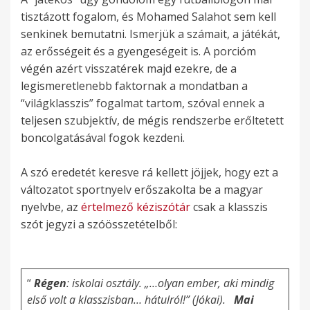
tisztázott fogalom, és Mohamed Salahot sem kell
senkinek bemutatni. Ismerjük a számait, a játékát,
az erősségeit és a gyengeségeit is. A porcióm
végén azért visszatérek majd ezekre, de a
legismeretlenebb faktornak a mondatban a
“világklasszis” fogalmat tartom, szóval ennek a
teljesen szubjektív, de mégis rendszerbe erőltetett
boncolgatásával fogok kezdeni.
A szó eredetét keresve rá kellett jöjjek, hogy ezt a
változatot sportnyelv erőszakolta be a magyar
nyelvbe, az
értelmező kéziszótár
csak a klasszis
szót jegyzi a szóösszetételből:
“
Régen
: iskolai osztály. „…olyan ember, aki mindig
első volt a klasszisban… hátulról!” (Jókai).
Mai