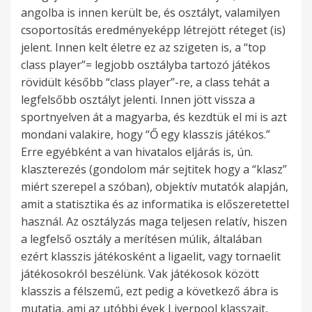
angolba is innen került be, és osztályt, valamilyen
csoportosítás eredményeképp létrejött réteget (is)
jelent. Innen kelt életre ez az szigeten is, a “top
class player”= legjobb osztályba tartozó játékos
rövidült később “class player”-re, a class tehát a
legfelsőbb osztályt jelenti. Innen jött vissza a
sportnyelven át a magyarba, és kezdtük el mi is azt
mondani valakire, hogy “Ő egy klasszis játékos.”
Erre egyébként a van hivatalos eljárás is, ún.
klaszterezés (gondolom már sejtitek hogy a “klasz”
miért szerepel a szóban), objektív mutatók alapján,
amit a statisztika és az informatika is előszeretettel
használ. Az osztályzás maga teljesen relatív, hiszen
a legfelső osztály a merítésen múlik, általában
ezért klasszis játékosként a ligaelit, vagy tornaelit
játékosokról beszélünk. Vak játékosok között
klasszis a félszemű, ezt pedig a következő ábra is
mutatja, ami az utóbbi évek Liverpool klasszait,