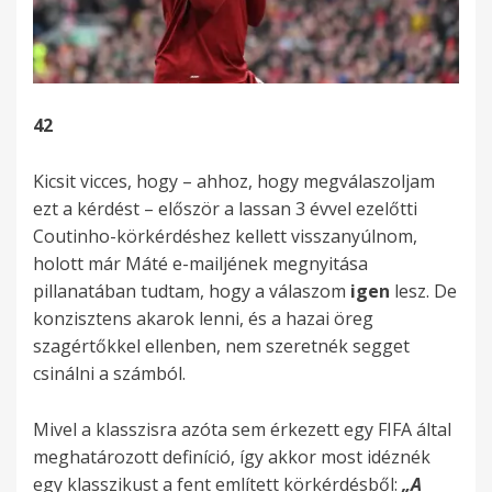
42
Kicsit vicces, hogy – ahhoz, hogy megválaszoljam
ezt a kérdést – először a lassan 3 évvel ezelőtti
Coutinho-körkérdéshez kellett visszanyúlnom,
holott már Máté e-mailjének megnyitása
pillanatában tudtam, hogy a válaszom
igen
lesz. De
konzisztens akarok lenni, és a hazai öreg
szagértőkkel ellenben, nem szeretnék segget
csinálni a számból.
Mivel a klasszisra azóta sem érkezett egy FIFA által
meghatározott definíció, így akkor most idéznék
egy klasszikust a fent említett körkérdésből:
„
A