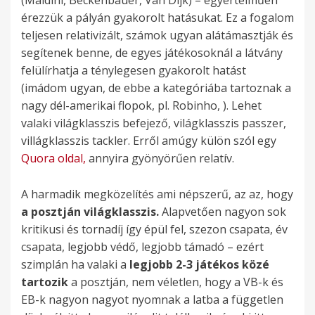
érezzük a pályán gyakorolt hatásukat. Ez a fogalom
teljesen relativizált, számok ugyan alátámasztják és
segítenek benne, de egyes játékosoknál a látvány
felülírhatja a ténylegesen gyakorolt hatást
(imádom ugyan, de ebbe a kategóriába tartoznak a
nagy dél-amerikai flopok, pl. Robinho, ). Lehet
valaki világklasszis befejező, világklasszis passzer,
villágklasszis tackler. Erről amúgy külön szól egy
Quora oldal,
annyira gyönyörűen relatív.
A harmadik megközelítés ami népszerű, az az, hogy
a posztján világklasszis.
Alapvetően nagyon sok
kritikusi és tornadíj így épül fel, szezon csapata, év
csapata, legjobb védő, legjobb támadó – ezért
szimplán ha valaki a
legjobb 2-3 játékos közé
tartozik
a posztján, nem véletlen, hogy a VB-k és
EB-k nagyon nagyot nyomnak a latba a független