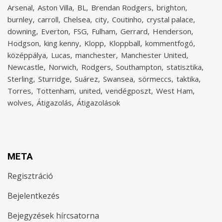
Arsenal
Aston Villa
BL
Brendan Rodgers
brighton
burnley
carroll
Chelsea
city
Coutinho
crystal palace
downing
Everton
FSG
Fulham
Gerrard
Henderson
Hodgson
king kenny
Klopp
Kloppball
kommentfogó
középpálya
Lucas
manchester
Manchester United
Newcastle
Norwich
Rodgers
Southampton
statisztika
Sterling
Sturridge
Suárez
Swansea
sörmeccs
taktika
Torres
Tottenham
united
vendégposzt
West Ham
wolves
Átigazolás
Átigazolások
META
Regisztráció
Bejelentkezés
Bejegyzések hírcsatorna