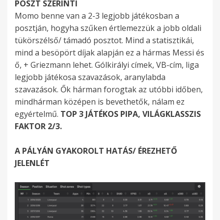
POSZT SZERINTI
Momo benne van a 2-3 legjobb játékosban a
posztján, hogyha szűken értlemezzük a jobb oldali
tükörszélső/ támadó posztot. Mind a statisztikái,
mind a besöpört díjak alapján ez a hármas Messi és
ő, + Griezmann lehet. Gólkirályi címek, VB-cím, liga
legjobb játékosa szavazások, aranylabda
szavazások. Ők hárman forogtak az utóbbi időben,
mindhárman középen is bevethetők, nálam ez
egyértelmű.
TOP 3 JÁTÉKOS PIPA, VILÁGKLASSZIS
FAKTOR 2/3.
A PÁLYÁN GYAKOROLT HATÁS/ ÉREZHETŐ
JELENLÉT