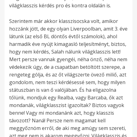
világklasszis kérdés pro és kontra oldalán is.
Szerintem már akkor klasszisocska volt, amikor
hozzánk jött, de egy olyan Liverpoolban, amit 3. éve
látunk (az első BL döntős évtől számolok), ahol
harmadik éve nyújt kimagasló teljesítményt, biztos,
hogy nem kérdés, Salah nálunk világklasszis lett!
Mert persze vannak gyengéi, néha önző, néha nem
védekezik úgy, de a csapatban betöltött szerepe, a
rengeteg gólja, és az őt világszerte övező miliő, azt
gondolom, nem teszi kérdésessé sem, hogy milyen
státuszban is van ő valójában. És ha eligazolna
tőlünk, mondjuk egy Realba, vagy Barcaba, ők azt
mondanák, világklasszist igazoltak? Biztos vagyok
benne! Vagy mi mondanánk azt, hogy klasszis
távozott? Naná! Persze nem magamat kell
meggyőznöm erről, de aki meg amúgy sem szereti,
azt meg nem is akarom meggyőzni. Világklasszis és