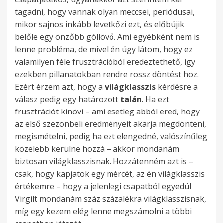
tagadni, hogy vannak olyan meccsei, periódusai,
mikor sajnos inkább levetkőzi ezt, és előbújik
belőle egy önzőbb góllövő. Ami egyébként nem is
lenne probléma, de mivel én úgy látom, hogy ez
valamilyen féle frusztrációból eredeztethető, így
ezekben pillanatokban rendre rossz döntést hoz.
Ezért érzem azt, hogy a
világklasszis
kérdésre a
válasz pedig egy határozott
talán
. Ha ezt
frusztrációt kinövi – ami esetleg abból ered, hogy
az első szezonbeli eredményeit akarja megdönteni,
megismételni, pedig ha ezt elengedné, valószínűleg
közelebb kerülne hozzá – akkor mondanám
biztosan világklasszisnak. Hozzátenném azt is –
csak, hogy kapjatok egy mércét, az én világklasszis
értékemre – hogy a jelenlegi csapatból egyedül
Virgilt mondanám száz százalékra világklasszisnak,
míg egy kezem elég lenne megszámolni a többi