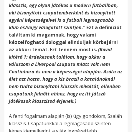
klasszis, egy olyan játékos a modern futballban,
aki bizonyított csapatemberként és bizonyított
egyéni képességeivel is a futball legmagasabb
klub és/vagy válogatott szintjén.”
Ezt a definíciót
találtam ki magamnak, hogy valami
kézzelfogható dologgal elinduljak körbejárni
az akkori témát. Ezt tenném most is.
(Rövid
kitérő 1: érdekesnek találom, hogy akkor a
válaszom a Liverpool csapata miatt volt nem
Coutinhora és nem a képességei alapján. Azóta az
élet azt hozta, hogy a kis brazil a katalánoknál
nem tudta bizonyítani klasszis mivoltát, ellenben
csapatunk felnőtt ahhoz, hogy az itt játszó
játékosok klasszissá érjenek.)
A fenti fogalmam alapján (is) úgy gondolom, Szaláh
klasszis. Csapatunkkal a legmagasabb szinten
képes kiemelkedni, a világ legnézettebb