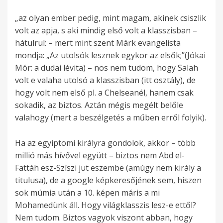
„az olyan ember pedig, mint magam, akinek csiszlik
volt az apja, s aki mindig első volt a klasszisban –
hátulrul: – mert mint szent Márk evangelista
mondja: „Az utolsók lesznek egykor az elsők;”(Jókai
Mór: a dudai lévita) – nos nem tudom, hogy Salah
volt e valaha utolsó a klasszisban (itt osztály), de
hogy volt nem első pl. a Chelseanél, hanem csak
sokadik, az biztos. Aztán mégis megélt belőle
valahogy (mert a beszélgetés a műben erről folyik).
Ha az egyiptomi királyra gondolok, akkor – több
millió más hívővel együtt – biztos nem Abd el-
Fattáh esz-Szíszi jut eszembe (amúgy nem király a
titulusa), de a google képkeresőjének sem, hiszen
sok múmia után a 10. képen máris a mi
Mohamedünk áll. Hogy világklasszis lesz-e ettől?
Nem tudom. Biztos vagyok viszont abban, hogy