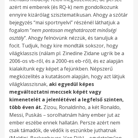
azért mi emberek (és RQ-k) nem gondolkozunk
ennyire kizárólag szisztematikusan. Ahogy a szótár
bejegyzés “mai sportnyelvi” részénél láthatjuk a
fogalom “
nem pontosan meghatározott minőségi
osztály
”. Ahogy felnövünk nézzük, és tanuljuk a
focit. Tudjuk, hogy kire mondták sokszor, hogy
világklasszis (nálam pl. Zinedine Zidane ugrik be a
2006-os vb-ről, és a 2000-es eb-ről), és ez alapján
kialakítunk egy képet a fejünkben. Népszerű
megközelítés a kutatásom alapján, hogy azt látjuk
világklasszisnak,
aki egyedül képes
megváltoztatni meccsek képét vagy
kimenetelét a jelenlétével a legfelső szinten,
több éven át.
Zizou, Ronaldinho, a két Ronaldo,
Messi, Puskás – sorolhatnám hány ember jut az
ember eszébe ennek hallatán. Persze azért nem
csak támadók, de védők is eszünkbe juthatnak
(Maldini, Beckenbauer, Van Dijk) – egyértelműen