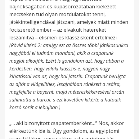
bajnokságában és kupasorozatában kiélezett
meccseken tud olyan mozdulatokat tenni,
játékintelligenciával játszani, amelyek miatt minden
fociszerető ember – az elvakult hatereket
leszámítva – elismeri és klasszisként értelmezi.
(Rövid kitérő 2: amúgy ezt az összes többi játékosunkra
nagyjából el tudnám mondani, akik a csapatunk
magját alkotják. Ezért is gondolom azt, hogy abban a
kérdésben, hogy valaki klasszis-e, nagyon nagy
kihatással van az, hogy hol játszik. Csapatunk berúgta
az ajtót a világelithez, lesajnálóan ránézett a reálra,
megfejelte a bayernt, majd métereskékeresével orcán
suhintotta a barcát, s ezt követően kikérte a hatodik
korsó sörét a lebujban.)
„… aki bizonyított csapatemberként…” Nos, akkor
elérkeztünk ide is. Úgy gondolom, az egyiptomi
csapatjátékos, ugyanakkor azt szerintem kár