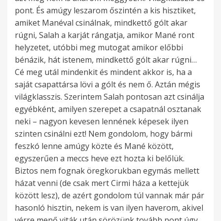
pont. És amúgy leszarom őszintén a kis hisztiket,
amiket Manéval csinálnak, mindkettő gólt akar
rúgni, Salah a karját rángatja, amikor Mané ront
helyzetet, utóbbi meg mutogat amikor előbbi
bénázik, hát istenem, mindkettő gólt akar rúgni…
Cé meg utál mindenkit és mindent akkor is, ha a
saját csapattársa lövi a gólt és nem ő. Aztán mégis
világklasszis. Szerintem Salah pontosan azt csinálja
egyébként, amilyen szerepet a csapatnál osztanak
neki – nagyon kevesen lennének képesek ilyen
szinten csinálni ezt! Nem gondolom, hogy bármi
feszkó lenne amúgy közte és Mané között,
egyszerűen a meccs heve ezt hozta ki belőlük.
Biztos nem fognak öregkorukban egymás mellett
házat venni (de csak mert Cirmi háza a kettejük
között lesz), de azért gondolom túl vannak már pár
hasonló hisztin, nekem is van ilyen haverom, akivel
vérre menő viták után sörözünk tovább pont úgy,