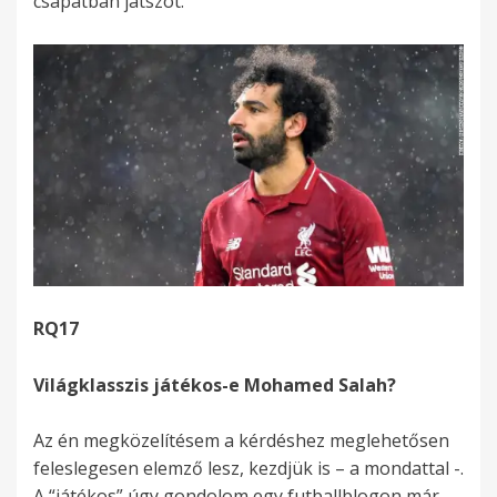
csapatban játszót.
RQ17
Világklasszis játékos-e Mohamed Salah?
Az én megközelítésem a kérdéshez meglehetősen
feleslegesen elemző lesz, kezdjük is – a mondattal -.
A “játékos” úgy gondolom egy futballblogon már