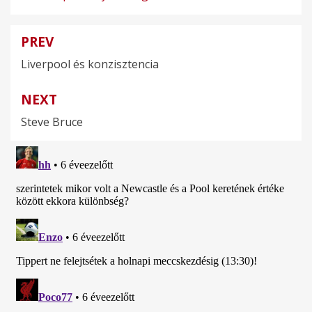
PREV
Bejegyzés
Liverpool és konzisztencia
navigáció
NEXT
Steve Bruce