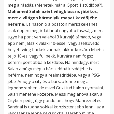
meg a ráadás. (Mehetek már a Sport 1 stúdióba?).
Mohamed Salah azért világklasszis játékos,
mert a világon bármelyik csapat kezdőjébe
beférne.
Ez hasonló a poszton méricskéléshez,
csak éppen még irdatlanul nagyobb faszság, mert
ugye ha pont van valahol 3 kurvajó támadó, vagy
épp nem játszik valaki 10-essel, vagy szélsővédő
helyett wing backek vannak, akkor kurvára lehetsz
te jó 10-es, vagy fullbekk, kurvára nem fogsz
beférni pont abba a kezdőbe. Na mindegy, mert
Salah amúgy még a bárszelóná kezdőjébe is
beférne, nem hogy a reálmádridéba, vagy a PSG-
jébe. Amúgy a city és a bárszá lenne meg a
legnehezebben, de mivel Grizi tud balon nyomulni,
Salah mehetne középre, Messi meg ahova akar, a
Cityben pedig úgy gondolom, hogy Mahreznél és
Sanénál is tudna sokkal konzisztensebb lenni, az a
rendszer se lenne neki sokkal szarabb mint a