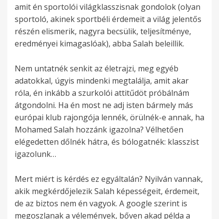
amit én sportolói világklasszisnak gondolok (olyan
sportoló, akinek sportbéli érdemeit a világ jelentős
részén elismerik, nagyra becsülik, teljesítménye,
eredményei kimagaslóak), abba Salah beleillik.
Nem untatnék senkit az életrajzi, meg egyéb
adatokkal, úgyis mindenki megtalálja, amit akar
róla, én inkább a szurkolói attitűdöt próbálnám
átgondolni. Ha én most ne adj isten bármely más
európai klub rajongója lennék, örülnék-e annak, ha
Mohamed Salah hozzánk igazolna? Vélhetően
elégedetten dőlnék hátra, és bólogatnék: klasszist
igazolunk…
Mert miért is kérdés ez egyáltalán? Nyilván vannak,
akik megkérdőjelezik Salah képességeit, érdemeit,
de az biztos nem én vagyok. A google szerint is
megoszlanak a vélemények, bőven akad példa a