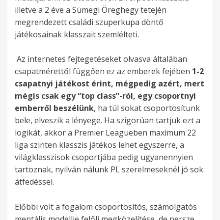
illetve a 2 éve a Sümegi Öreghegy tetején
megrendezett családi szuperkupa döntő
játékosainak klasszait szemlélteti.
Az internetes fejtegetéseket olvasva általában
csapatmérettől függően ez az emberek fejében
1-2
csapatnyi játékost érint, mégpedig azért, mert
mégis csak egy “top class”-ról, egy csoportnyi
emberről beszélünk
, ha túl sokat csoportosítunk
bele, elveszik a lényege. Ha szigorúan tartjuk ezt a
logikát, akkor a Premier Leagueben maximum 22
liga szinten klasszis játékos lehet egyszerre, a
világklasszisok csoportjába pedig ugyanennyien
tartoznak, nyilván nálunk PL szerelmeseknél jó sok
átfedéssel.
Előbbi volt a fogalom csoportosítós, számolgatós
mentális modellje felőli megközelítése, de persze