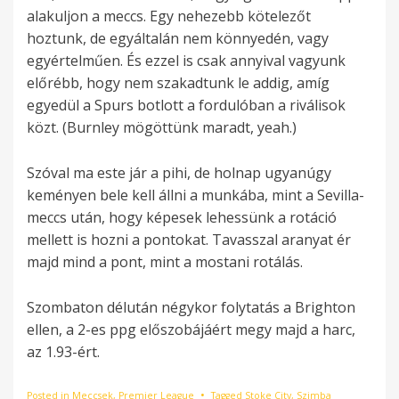
alakuljon a meccs. Egy nehezebb kötelezőt
hoztunk, de egyáltalán nem könnyedén, vagy
egyértelműen. És ezzel is csak annyival vagyunk
előrébb, hogy nem szakadtunk le addig, amíg
egyedül a Spurs botlott a fordulóban a riválisok
közt. (Burnley mögöttünk maradt, yeah.)
Szóval ma este jár a pihi, de holnap ugyanúgy
keményen bele kell állni a munkába, mint a Sevilla-
meccs után, hogy képesek lehessünk a rotáció
mellett is hozni a pontokat. Tavasszal aranyat ér
majd mind a pont, mint a mostani rotálás.
Szombaton délután négykor folytatás a Brighton
ellen, a 2-es ppg előszobájáért megy majd a harc,
az 1.93-ért.
Posted in
Meccsek
,
Premier League
Tagged
Stoke City
,
Szimba