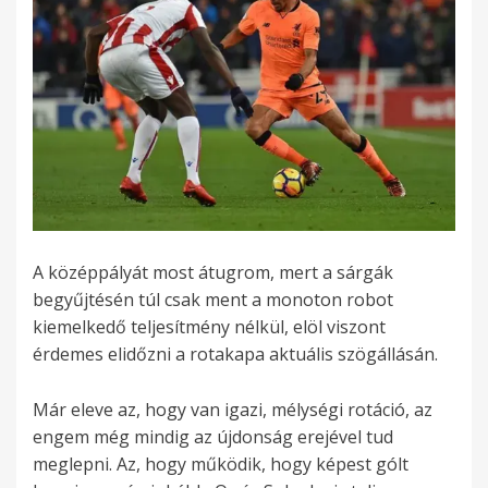
A középpályát most átugrom, mert a sárgák
begyűjtésén túl csak ment a monoton robot
kiemelkedő teljesítmény nélkül, elöl viszont
érdemes elidőzni a rotakapa aktuális szögállásán.
Már eleve az, hogy van igazi, mélységi rotáció, az
engem még mindig az újdonság erejével tud
meglepni. Az, hogy működik, hogy képest gólt