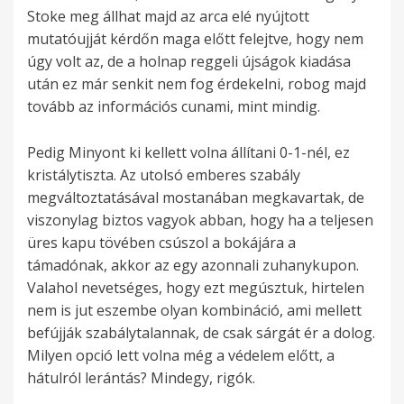
Stoke meg állhat majd az arca elé nyújtott
mutatóujját kérdőn maga előtt felejtve, hogy nem
úgy volt az, de a holnap reggeli újságok kiadása
után ez már senkit nem fog érdekelni, robog majd
tovább az információs cunami, mint mindig.
Pedig Minyont ki kellett volna állítani 0-1-nél, ez
kristálytiszta. Az utolsó emberes szabály
megváltoztatásával mostanában megkavartak, de
viszonylag biztos vagyok abban, hogy ha a teljesen
üres kapu tövében csúszol a bokájára a
támadónak, akkor az egy azonnali zuhanykupon.
Valahol nevetséges, hogy ezt megúsztuk, hirtelen
nem is jut eszembe olyan kombináció, ami mellett
befújják szabálytalannak, de csak sárgát ér a dolog.
Milyen opció lett volna még a védelem előtt, a
hátulról lerántás? Mindegy, rigók.