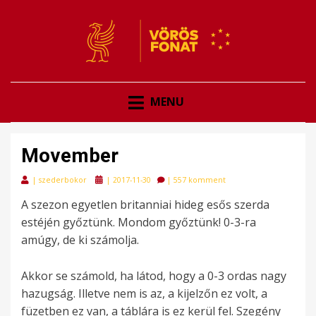
VÖRÖSFONAT
VÖRÖS FONAT
MENU
Movember
Posted
|
szederbokor
|
2017-11-30
|
557 komment
on
A szezon egyetlen britanniai hideg esős szerda
estéjén győztünk. Mondom győztünk! 0-3-ra
amúgy, de ki számolja.
Akkor se számold, ha látod, hogy a 0-3 ordas nagy
hazugság. Illetve nem is az, a kijelzőn ez volt, a
füzetben ez van, a táblára is ez kerül fel. Szegény