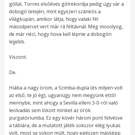
góllal, Torres elsőéves gólrekordja pedig úgy vár a
dobogó tetején, mint egyszeri szánkós a
világkupán, amikor látja, hogy valaki fél
másodpercet vert már rá féltávnál. Még mosolyog,
de már nézi, hogy hova kell lépnie a dobogón
lejjebb.
Viszont.
De.
Hiába a nagy öröm, a Szimba-dupla (és milyen volt
az első, te jó ég), ugyanúgy nem megyünk ettől
mennybe, mint ahogy a Sevilla elleni 3-0-ról való
leolvadás sem lökött minket az örök
purgatóriumba. Ez egy kövér három pont felvésve
a táblára, de a mutatott játék sokszor elég lyukas
volt, most se sokon múlt, hogy egészen másképp