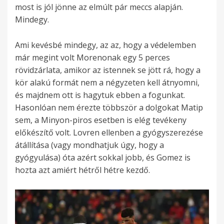
most is jól jönne az elmúlt pár meccs alapján.
Mindegy.
Ami kevésbé mindegy, az az, hogy a védelemben
már megint volt Morenonak egy 5 perces
rövidzárlata, amikor az istennek se jött rá, hogy a
kör alakú formát nem a négyzeten kell átnyomni,
és majdnem ott is hagytuk ebben a fogunkat.
Hasonlóan nem érezte többször a dolgokat Matip
sem, a Minyon-piros esetben is elég tevékeny
előkészítő volt. Lovren ellenben a gyógyszerezése
átállítása (vagy mondhatjuk úgy, hogy a
gyógyulása) óta azért sokkal jobb, és Gomez is
hozta azt amiért hétről hétre kezdő.