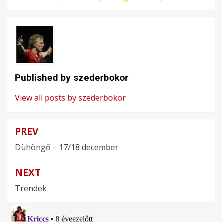
Published by
szederbokor
View all posts by szederbokor
PREV
Bejegyzés
Dühöngő – 17/18 december
navigáció
NEXT
Trendek