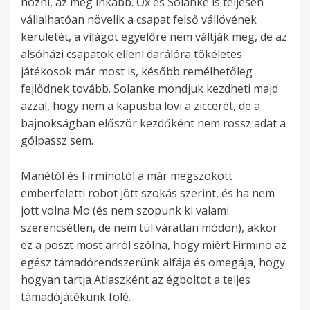
hozni, az még inkább. Ox és Solanke is teljesen
vállalhatóan növelik a csapat felső vállövének
kerületét, a világot egyelőre nem váltják meg, de az
alsóházi csapatok elleni darálóra tökéletes
játékosok már most is, később remélhetőleg
fejlődnek tovább. Solanke mondjuk kezdheti majd
azzal, hogy nem a kapusba lövi a ziccerét, de a
bajnokságban először kezdőként nem rossz adat a
gólpassz sem.
Manétól és Firminotól a már megszokott
emberfeletti robot jött szokás szerint, és ha nem
jött volna Mo (és nem szopunk ki valami
szerencsétlen, de nem túl váratlan módon), akkor
ez a poszt most arról szólna, hogy miért Firmino az
egész támadórendszerünk alfája és omegája, hogy
hogyan tartja Atlaszként az égboltot a teljes
támadójátékunk fölé.