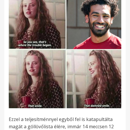
Ezzel a teljesítménnyel egyből fel is katapultálta
magát a góllövőlista élére, immár 14 meccsen 12