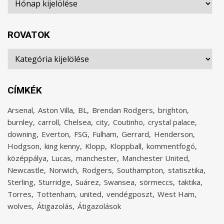
ROVATOK
Rovatok
CÍMKÉK
Arsenal
Aston Villa
BL
Brendan Rodgers
brighton
burnley
carroll
Chelsea
city
Coutinho
crystal palace
downing
Everton
FSG
Fulham
Gerrard
Henderson
Hodgson
king kenny
Klopp
Kloppball
kommentfogó
középpálya
Lucas
manchester
Manchester United
Newcastle
Norwich
Rodgers
Southampton
statisztika
Sterling
Sturridge
Suárez
Swansea
sörmeccs
taktika
Torres
Tottenham
united
vendégposzt
West Ham
wolves
Átigazolás
Átigazolások