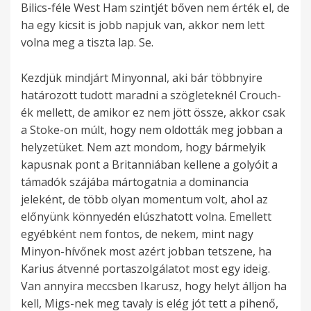
Bilics-féle West Ham szintjét bőven nem érték el, de
ha egy kicsit is jobb napjuk van, akkor nem lett
volna meg a tiszta lap. Se.
Kezdjük mindjárt Minyonnal, aki bár többnyire
határozott tudott maradni a szögleteknél Crouch-
ék mellett, de amikor ez nem jött össze, akkor csak
a Stoke-on múlt, hogy nem oldották meg jobban a
helyzetüket. Nem azt mondom, hogy bármelyik
kapusnak pont a Britanniában kellene a golyóit a
támadók szájába mártogatnia a dominancia
jeleként, de több olyan momentum volt, ahol az
előnyünk könnyedén elúszhatott volna. Emellett
egyébként nem fontos, de nekem, mint nagy
Minyon-hívőnek most azért jobban tetszene, ha
Karius átvenné portaszolgálatot most egy ideig.
Van annyira meccsben Ikarusz, hogy helyt álljon ha
kell, Migs-nek meg tavaly is elég jót tett a pihenő,