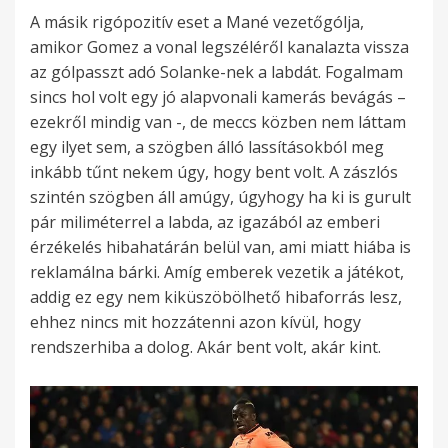
A másik rigópozitív eset a Mané vezetőgólja,
amikor Gomez a vonal legszéléről kanalazta vissza
az gólpasszt adó Solanke-nek a labdát. Fogalmam
sincs hol volt egy jó alapvonali kamerás bevágás –
ezekről mindig van -, de meccs közben nem láttam
egy ilyet sem, a szögben álló lassításokból meg
inkább tűnt nekem úgy, hogy bent volt. A zászlós
szintén szögben áll amúgy, úgyhogy ha ki is gurult
pár miliméterrel a labda, az igazából az emberi
érzékelés hibahatárán belül van, ami miatt hiába is
reklamálna bárki. Amíg emberek vezetik a játékot,
addig ez egy nem kiküszöbölhető hibaforrás lesz,
ehhez nincs mit hozzátenni azon kívül, hogy
rendszerhiba a dolog. Akár bent volt, akár kint.