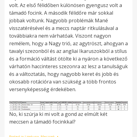
volt. Az első félidőben különösen gyengusz volt a
támadó focink. A második félidőre már sokkal
jobbak voltunk. Nagyobb problémák Mané
visszatérésével és a meccs naptár ritkulásával a
továbbiakra nem várhatóak. Viszont nagyon
remélem, hogy a Nagy trió, az agytröszt, ahogyan a
tavalyi szezonból és az angliai Ikaruszokból a stílus
és a formáció váltást ötölte ki a nyáron a következő
várhatón haccinteres szezonra az lesz a tanulságuk
és a változtatás, hogy nagyobb keret és jobb és
okosabb rotációra van szükség a több frontos
versenyképesség érdekében.
No, ki szúrja ki mi volt a gond az elmúlt két
meccsen a támadó focinkkal?
Posted in
Ligakupa
,
Meccsek