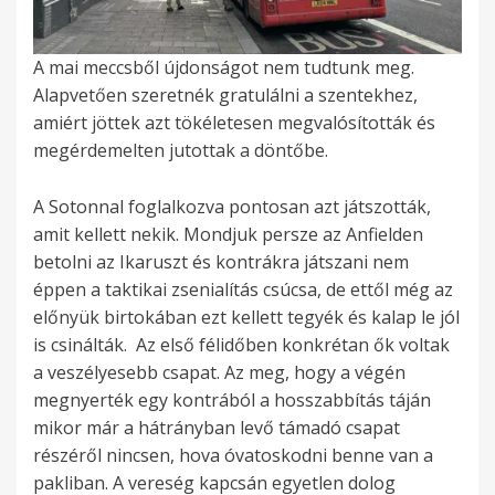
A mai meccsből újdonságot nem tudtunk meg.
Alapvetően szeretnék gratulálni a szentekhez,
amiért jöttek azt tökéletesen megvalósították és
megérdemelten jutottak a döntőbe.
A Sotonnal foglalkozva pontosan azt játszották,
amit kellett nekik. Mondjuk persze az Anfielden
betolni az Ikaruszt és kontrákra játszani nem
éppen a taktikai zsenialítás csúcsa, de ettől még az
előnyük birtokában ezt kellett tegyék és kalap le jól
is csinálták. Az első félidőben konkrétan ők voltak
a veszélyesebb csapat. Az meg, hogy a végén
megnyerték egy kontrából a hosszabbítás táján
mikor már a hátrányban levő támadó csapat
részéről nincsen, hova óvatoskodni benne van a
pakliban. A vereség kapcsán egyetlen dolog