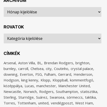
ARCHÍVUM
Archívum
ROVATOK
Rovatok
CÍMKÉK
Arsenal
Aston Villa
BL
Brendan Rodgers
brighton
burnley
carroll
Chelsea
city
Coutinho
crystal palace
downing
Everton
FSG
Fulham
Gerrard
Henderson
Hodgson
king kenny
Klopp
Kloppball
kommentfogó
középpálya
Lucas
manchester
Manchester United
Newcastle
Norwich
Rodgers
Southampton
statisztika
Sterling
Sturridge
Suárez
Swansea
sörmeccs
taktika
Torres
Tottenham
united
vendégposzt
West Ham