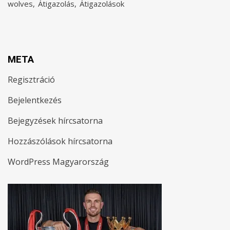
wolves
Átigazolás
Átigazolások
META
Regisztráció
Bejelentkezés
Bejegyzések hírcsatorna
Hozzászólások hírcsatorna
WordPress Magyarország