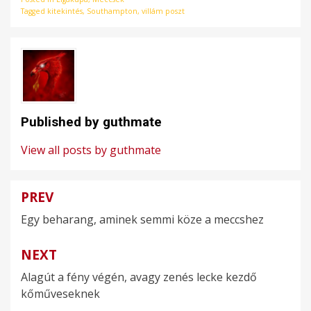
Tagged
kitekintés
,
Southampton
,
villám poszt
Published by
guthmate
View all posts by guthmate
PREV
Bejegyzés
Egy beharang, aminek semmi köze a meccshez
navigáció
NEXT
Alagút a fény végén, avagy zenés lecke kezdő
kőműveseknek