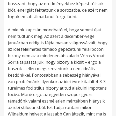
bosszant, hogy az eredményekhez képest túl sok
időt, energiát fektettünk a sorozatba, de azért nem
fogok emiatt álmatlanul forgolódni.
A mieink kapcsán mondható el, hogy semmi újat
nem tudtunk meg. Az azért a december-vége
januárban eddig is fájdalmasan világossá vált, hogy
az idei félelmetes támadó gépezetünk félárbocon
bizony nem az a mindenen átszaladó Vörös Vonat.
Sorra tapasztaljuk, hogy bizony a kicsit – ergo a
buszok – ellen megszenvedünk a nem ideális
kezdőnkkel. Pontosabban a sebesség hiányával
van problémánk. Ilyenkor az idei évre kitalált 4-3-3
türelmes foci stílus bizony át tud alakulni impotens
focivá. Mané ergo az egyetlen szuper gyors
támadónk valami eszméletlen mértékben hiányzik
az idei stílusunkból. Ezt tudja rontani mikor
Wijnaldum helyett a lassabb Can játszik, mint ma is