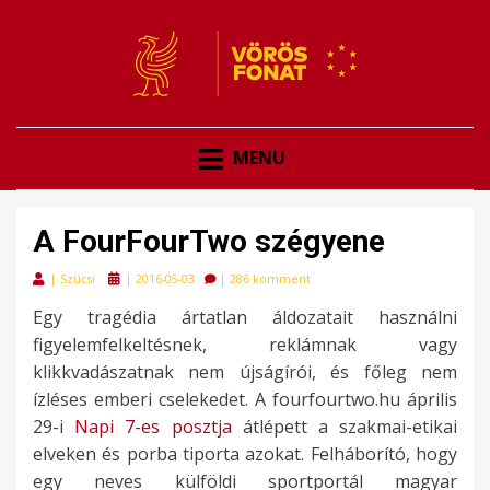
VÖRÖSFONAT
VÖRÖS FONAT
MENU
A FourFourTwo szégyene
Posted
|
Szücsi
|
2016-05-03
|
286 komment
on
Egy tragédia ártatlan áldozatait használni
figyelemfelkeltésnek, reklámnak vagy
klikkvadászatnak nem újságírói, és főleg nem
ízléses emberi cselekedet. A fourfourtwo.hu április
29-i
Napi 7-es posztja
átlépett a szakmai-etikai
elveken és porba tiporta azokat. Felháborító, hogy
egy neves külföldi sportportál magyar