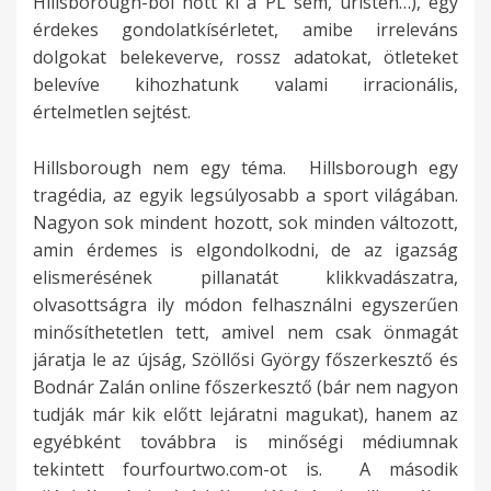
Hillsborough-ból nőtt ki a PL sem, úristen…), egy
érdekes gondolatkísérletet, amibe irreleváns
dolgokat belekeverve, rossz adatokat, ötleteket
belevíve kihozhatunk valami irracionális,
értelmetlen sejtést.
Hillsborough nem egy téma. Hillsborough egy
tragédia, az egyik legsúlyosabb a sport világában.
Nagyon sok mindent hozott, sok minden változott,
amin érdemes is elgondolkodni, de az igazság
elismerésének pillanatát klikkvadászatra,
olvasottságra ily módon felhasználni egyszerűen
minősíthetetlen tett, amivel nem csak önmagát
járatja le az újság, Szöllősi György főszerkesztő és
Bodnár Zalán online főszerkesztő (bár nem nagyon
tudják már kik előtt lejáratni magukat), hanem az
egyébként továbbra is minőségi médiumnak
tekintett fourfourtwo.com-ot is. A második