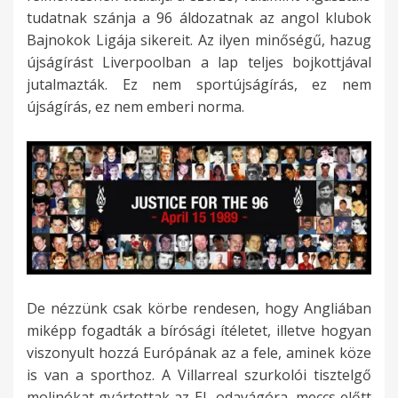
tudatnak szánja a 96 áldozatnak az angol klubok
Bajnokok Ligája sikereit. Az ilyen minőségű, hazug
újságírást Liverpoolban a lap teljes bojkottjával
jutalmazták. Ez nem sportújságírás, ez nem
újságírás, ez nem emberi norma.
De nézzünk csak körbe rendesen, hogy Angliában
miképp fogadták a bírósági ítéletet, illetve hogyan
viszonyult hozzá Európának az a fele, aminek köze
is van a sporthoz. A Villarreal szurkolói tisztelgő
molinókat gyártottak az EL-odavágóra, meccs előtt