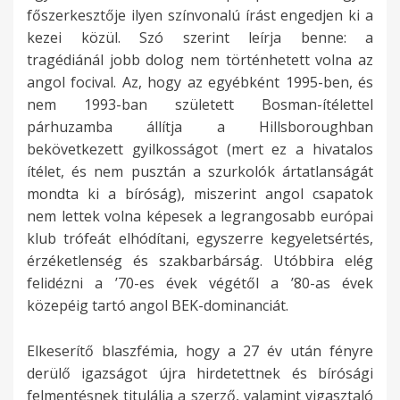
főszerkesztője ilyen színvonalú írást engedjen ki a
kezei közül. Szó szerint leírja benne: a
tragédiánál jobb dolog nem történhetett volna az
angol focival. Az, hogy az egyébként 1995-ben, és
nem 1993-ban született Bosman-ítélettel
párhuzamba állítja a Hillsboroughban
bekövetkezett gyilkosságot (mert ez a hivatalos
ítélet, és nem pusztán a szurkolók ártatlanságát
mondta ki a bíróság), miszerint angol csapatok
nem lettek volna képesek a legrangosabb európai
klub trófeát elhódítani, egyszerre kegyeletsértés,
érzéketlenség és szakbarbárság. Utóbbira elég
felidézni a ’70-es évek végétől a ’80-as évek
közepéig tartó angol BEK-dominanciát.
Elkeserítő blaszfémia, hogy a 27 év után fényre
derülő igazságot újra hirdetettnek és bírósági
felmentésnek titulálja a szerző, valamint vigasztaló