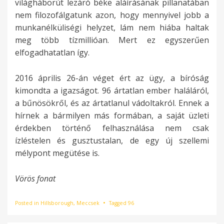
világháborút lezáró béke aláírásának pillanatában
nem filozofálgatunk azon, hogy mennyivel jobb a
munkanélküliségi helyzet, lám nem hiába haltak
meg több tízmillióan. Mert ez egyszerűen
elfogadhatatlan így.
2016 április 26-án véget ért az ügy, a bíróság
kimondta a igazságot. 96 ártatlan ember haláláról,
a bűnösökről, és az ártatlanul vádoltakról. Ennek a
hírnek a bármilyen más formában, a saját üzleti
érdekben történő felhasználása nem csak
ízléstelen és gusztustalan, de egy új szellemi
mélypont megütése is.
Vörös fonat
Posted in
Hillsborough
,
Meccsek
Tagged
96