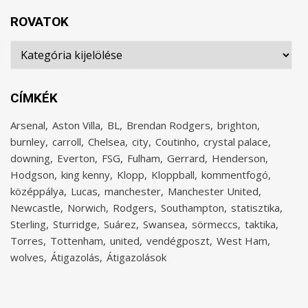
ROVATOK
Rovatok
CÍMKÉK
Arsenal
Aston Villa
BL
Brendan Rodgers
brighton
burnley
carroll
Chelsea
city
Coutinho
crystal palace
downing
Everton
FSG
Fulham
Gerrard
Henderson
Hodgson
king kenny
Klopp
Kloppball
kommentfogó
középpálya
Lucas
manchester
Manchester United
Newcastle
Norwich
Rodgers
Southampton
statisztika
Sterling
Sturridge
Suárez
Swansea
sörmeccs
taktika
Torres
Tottenham
united
vendégposzt
West Ham
wolves
Átigazolás
Átigazolások