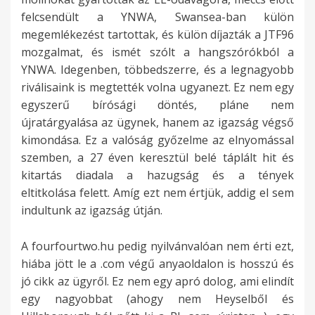
felcsendült a YNWA, Swansea-ban külön
megemlékezést tartottak, és külön díjazták a JTF96
mozgalmat, és ismét szólt a hangszórókból a
YNWA. Idegenben, többedszerre, és a legnagyobb
riválisaink is megtették volna ugyanezt. Ez nem egy
egyszerű bírósági döntés, pláne nem
újratárgyalása az ügynek, hanem az igazság végső
kimondása. Ez a valóság győzelme az elnyomással
szemben, a 27 éven keresztül belé táplált hit és
kitartás diadala a hazugság és a tények
eltitkolása felett. Amíg ezt nem értjük, addig el sem
indultunk az igazság útján.
A fourfourtwo.hu pedig nyilvánvalóan nem érti ezt,
hiába jött le a .com végű anyaoldalon is hosszú és
jó cikk az ügyről. Ez nem egy apró dolog, ami elindít
egy nagyobbat (ahogy nem Heyselből és