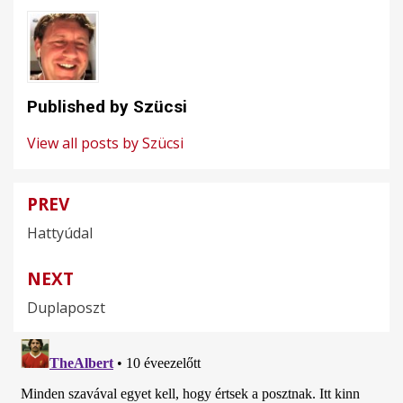
Published by
Szücsi
View all posts by Szücsi
PREV
Bejegyzés
Hattyúdal
navigáció
NEXT
Duplaposzt