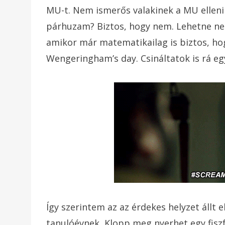
MU-t. Nem ismerős valakinek a MU elleni 
párhuzam? Biztos, hogy nem. Lehetne nek
amikor már matematikailag is biztos, ho
Wengeringham’s day. Csináltatok is rá eg
Így szerintem az az érdekes helyzet állt 
tanulóévnek, Klopp meg nyerhet egy fisz