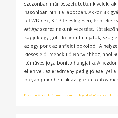
szezonban már összefutottunk velük, akk
hasonlóan nihili állapotban. Akkor BR gy
fel WB-nek, 3 CB feleslegesen, Benteke cs
Artúrja
szerez nekünk vezetést. Kötelező
kapjuk egy gólt, ki nem találjátok, szögl
az egy pont az anfieldi pokolból. A hely
kiesés elől menekülő Norwichhoz, ahol 90
kőműves joga bonito hangjaira. A kezdőn
ellenivel, az eredmény pedig jó eséllyel a
pályán pihenhetünk az igazán fontos mecc
Posted in
Meccsek
,
Premier League
Tagged
kőművesek keblemre