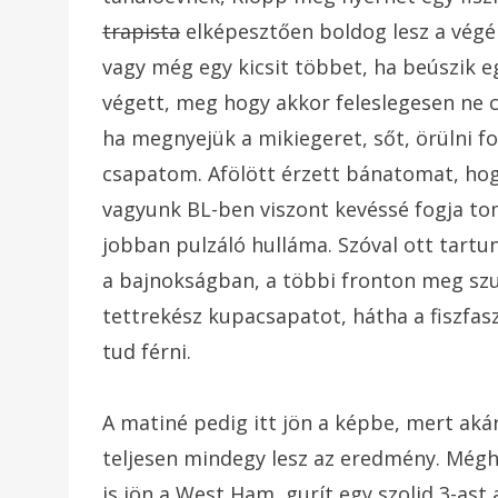
trapista
elképesztően boldog lesz a végén.
vagy még egy kicsit többet, ha beúszik eg
végett, meg hogy akkor feleslegesen ne 
ha megnyejük a mikiegeret, sőt, örülni fo
csapatom. Afölött érzett bánatomat, ho
vagyunk BL-ben viszont kevéssé fogja t
jobban pulzáló hulláma. Szóval ott tartu
a bajnokságban, a többi fronton meg szu
tettrekész kupacsapatot, hátha a fiszfa
tud férni.
A matiné pedig itt jön a képbe, mert aká
teljesen mindegy lesz az eredmény. Mégha
is jön a West Ham, gurít egy szolid 3-ast