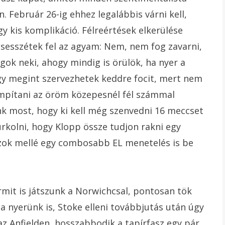
 Február 26-ig ehhez legalábbis várni kell,
y kis komplikáció. Félreértések elkerülése
csesszétek fel az agyam: Nem, nem fog zavarni,
gok neki, ahogy mindig is örülök, ha nyer a
gy megint szervezhetek keddre focit, mert nem
ompítani az öröm közepesnél fél számmal
nk most, hogy ki kell még szenvedni 16 meccset
rkolni, hogy Klopp össze tudjon rakni egy
szok mellé egy combosabb EL menetelés is be
rmit is játszunk a Norwichcsal, pontosan tök
 nyerünk is, Stoke elleni továbbjutás után úgy
 az Anfielden, hosszabbodik a tapírfasz egy pár