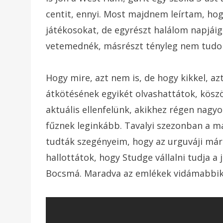
centit, ennyi. Most majdnem leírtam, hog
játékosokat, de egyrészt halálom napjái
vetemednék, másrészt tényleg nem tudom
Hogy mire, azt nem is, de hogy kikkel, a
átkötésének egyikét olvashattátok, köszö
aktuális ellenfelünk, akikhez régen nag
fűznek leginkább. Tavalyi szezonban a m
tudták szegényeim, hogy az urguváji már
hallottátok, hogy Studge vállalni tudja a 
Bocsmá. Maradva az emlékek vidámabbik 