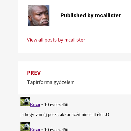
Published by
mcallister
View all posts by mcallister
PREV
Bejegyzés
Tapírforma győzelem
navigáció