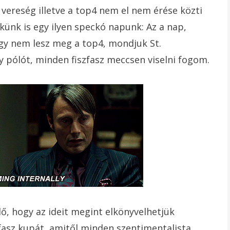
vereség illetve a top4 nem el nem érése közti
ünk is egy ilyen speckó napunk: Az a nap,
gy nem lesz meg a top4, mondjuk St.
y pólót, minden fiszfasz meccsen viselni fogom.
elő, hogy az ideit megint elkönyvelhetjük
fasz kupát, amitől minden szentimentalista