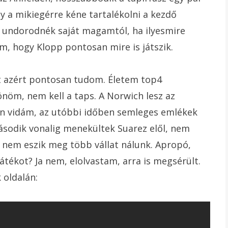
y a mikiegérre kéne tartalékolni a kezdő
g undorodnék saját magamtól, ha ilyesmire
, hogy Klopp pontosan mire is játszik.
zt azért pontosan tudom. Életem top4
nöm, nem kell a taps. A Norwich lesz az
yon vidám, az utóbbi időben semleges emlékek
ásodik vonalig menekültek Suarez elől, nem
 nem eszik meg több vállat nálunk. Apropó,
játékot? Ja nem, elolvastam, arra is megsérült.
oldalán: