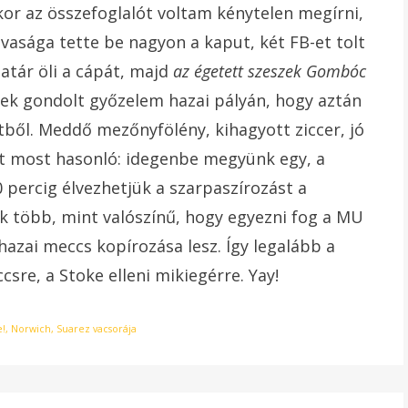
or az összefoglalót voltam kénytelen megírni,
ávasága tette be nagyon a kaput, két FB-et tolt
atár öli a cápát, majd
az égetett szeszek Gombóc
nek gondolt győzelem hazai pályán, hogy aztán
etből. Meddő mezőnyfölény, kihagyott ziccer, jó
zet most hasonló: idegenbe megyünk egy, a
 percig élvezhetjük a szarpaszírozást a
k több, mint valószínű, hogy egyezni fog a MU
 hazai meccs kopírozása lesz. Így legalább a
sre, a Stoke elleni mikiegérre. Yay!
!
,
Norwich
,
Suarez vacsorája