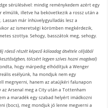
dge sérülésével: mindig reménykedem azért egy
r elmúlik, illetve ha bekövetkezik a rossz után a
 Lassan már ínhüvelygyulladás lesz a
amikor az ismeretségi körömben megkérdezik,
metes szottya. Sehogy, basszátok meg, sehogy.
díj ráeső részét képező kólaadag átvétele céljából
esztőségben, tölcsért legyen szíves hozni magával)
szondta, hogy márpedig elhódítjuk a Wenger
 reális esélyünk, ha mondjuk nem egy
ll megnyerni, hanem az ataújkéri falunapon
y az Arsenal meg a City után a Tottenham
tem a maradék egy szabad helyért imádkozni
zteni (bocs), meg mondjuk jó lenne megverni a