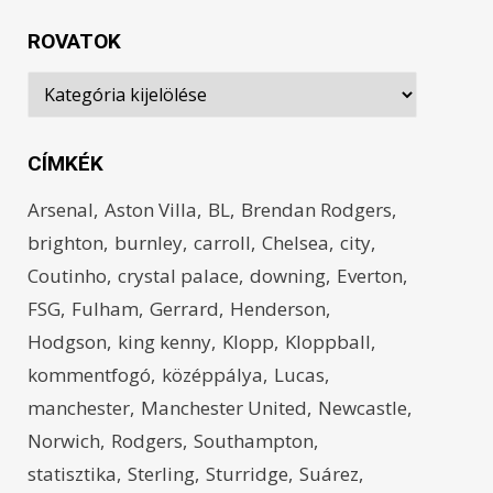
ROVATOK
Rovatok
CÍMKÉK
Arsenal
Aston Villa
BL
Brendan Rodgers
brighton
burnley
carroll
Chelsea
city
Coutinho
crystal palace
downing
Everton
FSG
Fulham
Gerrard
Henderson
Hodgson
king kenny
Klopp
Kloppball
kommentfogó
középpálya
Lucas
manchester
Manchester United
Newcastle
Norwich
Rodgers
Southampton
statisztika
Sterling
Sturridge
Suárez