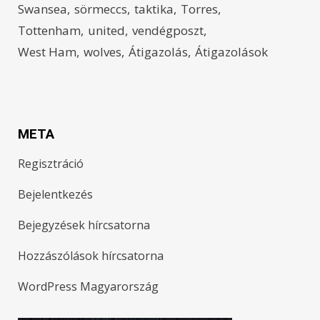
Swansea
sörmeccs
taktika
Torres
Tottenham
united
vendégposzt
West Ham
wolves
Átigazolás
Átigazolások
META
Regisztráció
Bejelentkezés
Bejegyzések hírcsatorna
Hozzászólások hírcsatorna
WordPress Magyarország