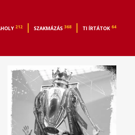
212
368
64
ÁHOLY
SZAKMÁZÁS
TI ÍRTÁTOK