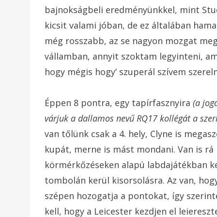
bajnokságbeli eredményünkkel, mint Stu
kicsit valami jóban, de ez általában hama
még rosszabb, az se nagyon mozgat meg.
vállamban, annyit szoktam legyinteni, 
hogy mégis hogy’ szuperál szívem szerel
Éppen 8 pontra, egy tapírfasznyira
(a jog
várjuk a dallamos nevű RQ17 kollégát a szerk
van tőlünk csak a 4. hely, Clyne is mega
kupát, merne is mást mondani. Van is rá
körmérkőzéseken alapú labdajátékban ke
tombolán kerül kisorsolásra. Az van, hog
szépen hozogatja a pontokat, így szerin
kell, hogy a Leicester kezdjen el leieres