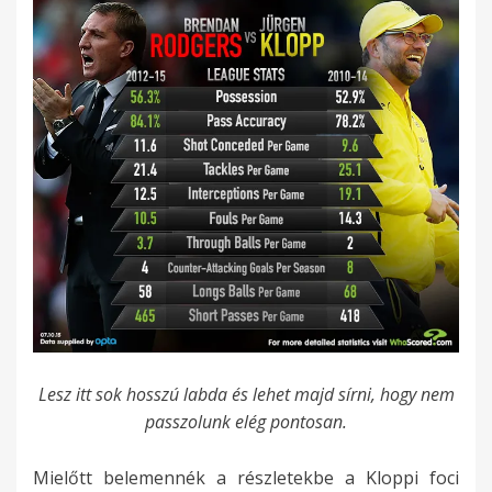
Lesz itt sok hosszú labda és lehet majd sírni, hogy nem
passzolunk elég pontosan.
Mielőtt belemennék a részletekbe a Kloppi foci