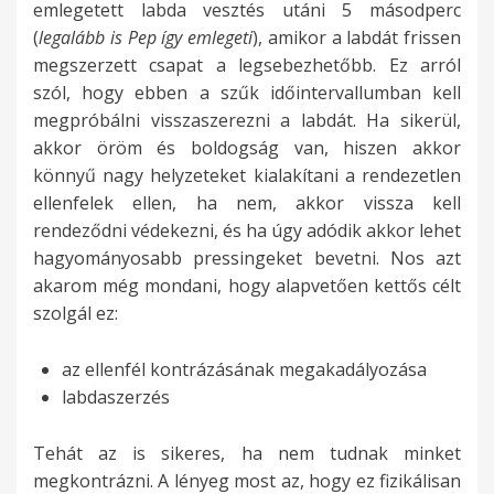
emlegetett labda vesztés utáni 5 másodperc
(
legalább is Pep így emlegeti
), amikor a labdát frissen
megszerzett csapat a legsebezhetőbb. Ez arról
szól, hogy ebben a szűk időintervallumban kell
megpróbálni visszaszerezni a labdát. Ha sikerül,
akkor öröm és boldogság van, hiszen akkor
könnyű nagy helyzeteket kialakítani a rendezetlen
ellenfelek ellen, ha nem, akkor vissza kell
rendeződni védekezni, és ha úgy adódik akkor lehet
hagyományosabb pressingeket bevetni. Nos azt
akarom még mondani, hogy alapvetően kettős célt
szolgál ez:
az ellenfél kontrázásának megakadályozása
labdaszerzés
Tehát az is sikeres, ha nem tudnak minket
megkontrázni. A lényeg most az, hogy ez fizikálisan