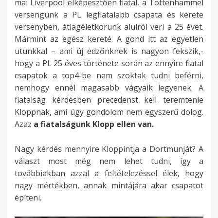
mai Liverpool elképesztően fiatal, a Tottenhammel
versengünk a PL legfiatalabb csapata és kerete
versenyben, átlagéletkorunk alulról veri a 25 évet.
Mármint az egész kereté. A gond itt az egyetlen
utunkkal – ami új edzőnknek is nagyon fekszik,-
hogy a PL 25 éves története során az ennyire fiatal
csapatok a top4-be nem szoktak tudni beférni,
nemhogy ennél magasabb vágyaik legyenek. A
fiatalság kérdésben precedenst kell teremtenie
Kloppnak, ami úgy gondolom nem egyszerű dolog.
Azaz
a fiatalságunk Klopp ellen van.
Nagy kérdés mennyire Kloppintja a Dortmunját? A
választ most még nem lehet tudni, így a
továbbiakban azzal a feltételezéssel élek, hogy
nagy mértékben, annak mintájára akar csapatot
építeni.