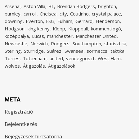
Arsenal
Aston Villa
BL
Brendan Rodgers
brighton
burnley
carroll
Chelsea
city
Coutinho
crystal palace
downing
Everton
FSG
Fulham
Gerrard
Henderson
Hodgson
king kenny
Klopp
Kloppball
kommentfogó
középpálya
Lucas
manchester
Manchester United
Newcastle
Norwich
Rodgers
Southampton
statisztika
Sterling
Sturridge
Suárez
Swansea
sörmeccs
taktika
Torres
Tottenham
united
vendégposzt
West Ham
wolves
Átigazolás
Átigazolások
META
Regisztráció
Bejelentkezés
Bejegyzések hírcsatorna