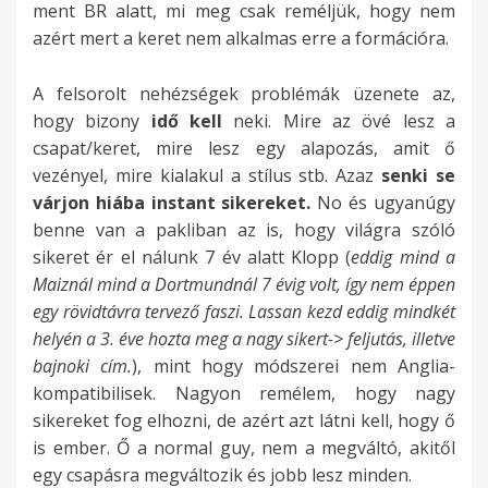
ment BR alatt, mi meg csak reméljük, hogy nem
azért mert a keret nem alkalmas erre a formációra.
A felsorolt nehézségek problémák üzenete az,
hogy bizony
idő kell
neki. Mire az övé lesz a
csapat/keret, mire lesz egy alapozás, amit ő
vezényel, mire kialakul a stílus stb. Azaz
senki se
várjon hiába instant sikereket.
No és ugyanúgy
benne van a pakliban az is, hogy világra szóló
sikeret ér el nálunk 7 év alatt Klopp (
eddig mind a
Maiznál mind a Dortmundnál 7 évig volt, így nem éppen
egy rövidtávra tervező faszi. Lassan kezd eddig mindkét
helyén a 3. éve hozta meg a nagy sikert-> feljutás, illetve
bajnoki cím.
), mint hogy módszerei nem Anglia-
kompatibilisek. Nagyon remélem, hogy nagy
sikereket fog elhozni, de azért azt látni kell, hogy ő
is ember. Ő a normal guy, nem a megváltó, akitől
egy csapásra megváltozik és jobb lesz minden.