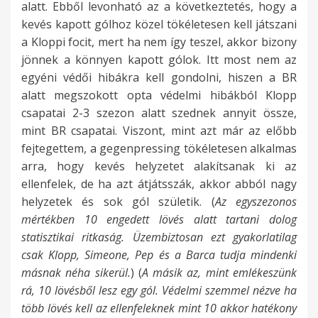
alatt. Ebből levonható az a következtetés, hogy a
kevés kapott gólhoz közel tökéletesen kell játszani
a Kloppi focit, mert ha nem így teszel, akkor bizony
jönnek a könnyen kapott gólok. Itt most nem az
egyéni védői hibákra kell gondolni, hiszen a BR
alatt megszokott opta védelmi hibákból Klopp
csapatai 2-3 szezon alatt szednek annyit össze,
mint BR csapatai. Viszont, mint azt már az előbb
fejtegettem, a gegenpressing tökéletesen alkalmas
arra, hogy kevés helyzetet alakítsanak ki az
ellenfelek, de ha azt átjátsszák, akkor abból nagy
helyzetek és sok gól születik. (
Az egyszezonos
mértékben 10 engedett lövés alatt tartani dolog
statisztikai ritkaság. Üzembiztosan ezt gyakorlatilag
csak Klopp, Simeone, Pep és a Barca tudja mindenki
másnak néha sikerül.
) (
A másik az, mint emlékeszünk
rá, 10 lövésből lesz egy gól. Védelmi szemmel nézve ha
több lövés kell az ellenfeleknek mint 10 akkor hatékony