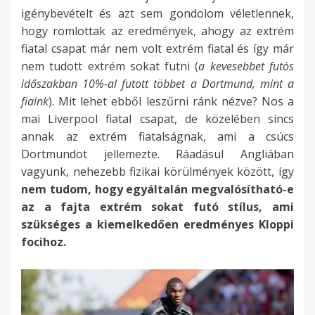
igénybevételt és azt sem gondolom véletlennek,
hogy romlottak az eredmények, ahogy az extrém
fiatal csapat már nem volt extrém fiatal és így már
nem tudott extrém sokat futni (
a kevesebbet futós
időszakban 10%-al futott többet a Dortmund, mint a
fiaink
). Mit lehet ebből leszűrni ránk nézve? Nos a
mai Liverpool fiatal csapat, de közelében sincs
annak az extrém fiatalságnak, ami a csúcs
Dortmundot jellemezte. Ráadásul Angliában
vagyunk, nehezebb fizikai körülmények között, így
nem tudom, hogy egyáltalán megvalósítható-e
az a fajta extrém sokat futó stílus, ami
szükséges a kiemelkedően eredményes Kloppi
focihoz.