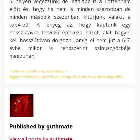
5. helyen végezzünk, de legalább is a Tottenham
előtt és, hogy ha nem is minden szezonban de
minden második szezonban kitúrjunk valakit a
top4-ből. A lényeg az, hogy kaptunk egy
hosszútávra tervező építkező edzőt, akit hagyni
kell hosszútávon dolgozni, amíg el nem jut a 6-7.
évbe mikor is rendszerint szinuszgörbéje
megzuhan.
Posted in
Boot Room
,
Szakmázás
Tagged
elvárások
,
Jurgen Klopp
,
Klopp
,
Kloptimizmus
,
presszing
,
stílus
Published by
guthmate
View all posts by guthmate