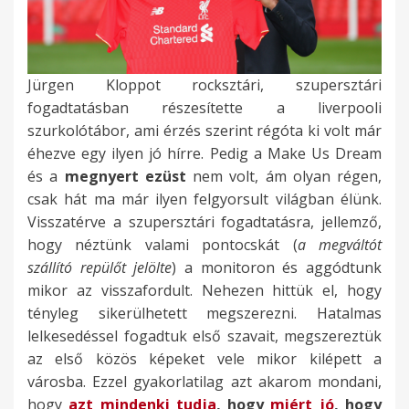
Jürgen Kloppot rocksztári, szupersztári
fogadtatásban részesítette a liverpooli
szurkolótábor, ami érzés szerint régóta ki volt már
éhezve egy ilyen jó hírre. Pedig a Make Us Dream
és a
megnyert ezüst
nem volt, ám olyan régen,
csak hát ma már ilyen felgyorsult világban élünk.
Visszatérve a szupersztári fogadtatásra, jellemző,
hogy néztünk valami pontocskát (
a megváltót
szállító repülőt jelölte
) a monitoron és aggódtunk
mikor az visszafordult. Nehezen hittük el, hogy
tényleg sikerülhetett megszerezni. Hatalmas
lelkesedéssel fogadtuk első szavait, megszereztük
az első közös képeket vele mikor kilépett a
városba. Ezzel gyakorlatilag azt akarom mondani,
hogy
azt mindenki tudja
, hogy
miért jó
, hogy