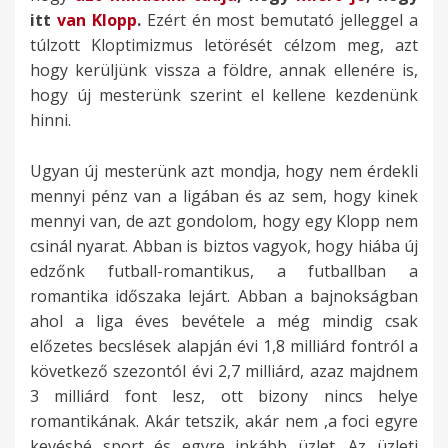
itt
van Klopp
.
Ezért én most bemutató jelleggel a
túlzott Kloptimizmus letörését célzom meg, azt
hogy kerüljünk vissza a földre, annak ellenére is,
hogy új mesterünk szerint el kellene kezdenünk
hinni.
Ugyan új mesterünk azt mondja, hogy nem érdekli
mennyi pénz van a ligában és az sem, hogy kinek
mennyi van, de azt gondolom, hogy egy Klopp nem
csinál nyarat. Abban is biztos vagyok, hogy hiába új
edzőnk futball-romantikus, a futballban a
romantika időszaka lejárt. Abban a bajnokságban
ahol a liga éves bevétele a még mindig csak
előzetes becslések alapján évi 1,8 milliárd fontról a
következő szezontól évi 2,7 milliárd, azaz majdnem
3 milliárd font lesz, ott bizony nincs helye
romantikának. Akár tetszik, akár nem ,a foci egyre
kevésbé sport és egyre inkább üzlet. Az üzleti