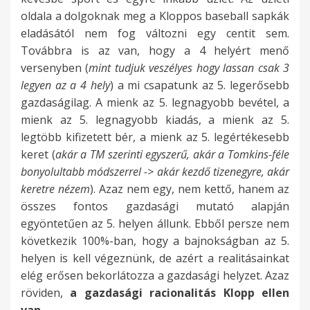
oldala a dolgoknak meg a Kloppos baseball sapkák
eladásától nem fog változni egy centit sem.
Továbbra is az van, hogy a 4 helyért menő
versenyben (
mint tudjuk veszélyes hogy lassan csak 3
legyen az a 4 hely
) a mi csapatunk az 5. legerősebb
gazdaságilag. A mienk az 5. legnagyobb bevétel, a
mienk az 5. legnagyobb kiadás, a mienk az 5.
legtöbb kifizetett bér, a mienk az 5. legértékesebb
keret (
akár a TM szerinti egyszerű, akár a Tomkins-féle
bonyolultabb módszerrel -> akár kezdő tizenegyre, akár
keretre nézem
). Azaz nem egy, nem kettő, hanem az
összes fontos gazdasági mutató alapján
egyöntetűen az 5. helyen állunk. Ebből persze nem
következik 100%-ban, hogy a bajnokságban az 5.
helyen is kell végeznünk, de azért a realitásainkat
elég erősen bekorlátozza a gazdasági helyzet. Azaz
röviden,
a gazdasági racionalitás Klopp ellen