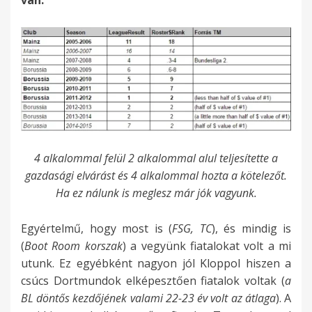
van.
4 alkalommal felül 2 alkalommal alul teljesítette a
gazdasági elvárást és 4 alkalommal hozta a kötelezőt.
Ha ez nálunk is meglesz már jók vagyunk.
Egyértelmű, hogy most is (
FSG, TC
), és mindig is
(
Boot Room korszak
) a vegyünk fiatalokat volt a mi
utunk. Ez egyébként nagyon jól Kloppol hiszen a
csúcs Dortmundok elképesztően fiatalok voltak (
a
BL döntős kezdőjének valami 22-23 év volt az átlaga
). A