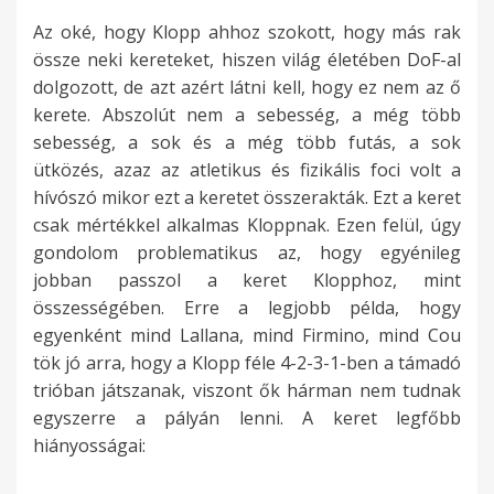
Az oké, hogy Klopp ahhoz szokott, hogy más rak
össze neki kereteket, hiszen világ életében DoF-al
dolgozott, de azt azért látni kell, hogy ez nem az ő
kerete. Abszolút nem a sebesség, a még több
sebesség, a sok és a még több futás, a sok
ütközés, azaz az atletikus és fizikális foci volt a
hívószó mikor ezt a keretet összerakták. Ezt a keret
csak mértékkel alkalmas Kloppnak. Ezen felül, úgy
gondolom problematikus az, hogy egyénileg
jobban passzol a keret Klopphoz, mint
összességében. Erre a legjobb példa, hogy
egyenként mind Lallana, mind Firmino, mind Cou
tök jó arra, hogy a Klopp féle 4-2-3-1-ben a támadó
trióban játszanak, viszont ők hárman nem tudnak
egyszerre a pályán lenni. A keret legfőbb
hiányosságai: