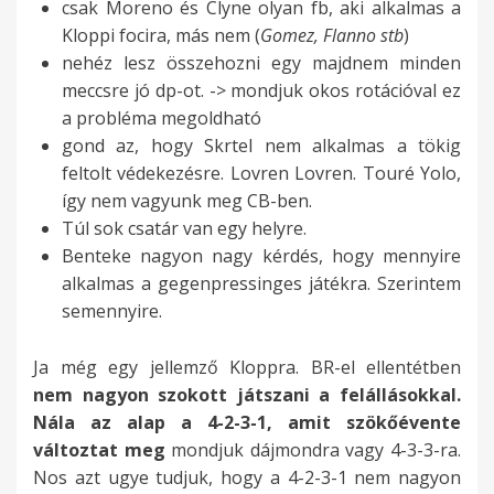
csak Moreno és Clyne olyan fb, aki alkalmas a
Kloppi focira, más nem (
Gomez, Flanno stb
)
nehéz lesz összehozni egy majdnem minden
meccsre jó dp-ot. -> mondjuk okos rotációval ez
a probléma megoldható
gond az, hogy Skrtel nem alkalmas a tökig
feltolt védekezésre. Lovren Lovren. Touré Yolo,
így nem vagyunk meg CB-ben.
Túl sok csatár van egy helyre.
Benteke nagyon nagy kérdés, hogy mennyire
alkalmas a gegenpressinges játékra. Szerintem
semennyire.
Ja még egy jellemző Kloppra. BR-el ellentétben
nem nagyon szokott játszani a felállásokkal.
Nála az alap a 4-2-3-1, amit szökőévente
változtat meg
mondjuk dájmondra vagy 4-3-3-ra.
Nos azt ugye tudjuk, hogy a 4-2-3-1 nem nagyon