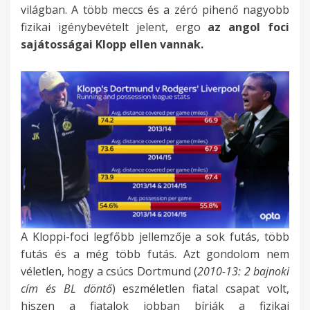
világban. A több meccs és a zéró pihenő nagyobb
fizikai igénybevételt jelent, ergo
az angol foci
sajátosságai Klopp ellen vannak.
A Kloppi-foci legfőbb jellemzője a sok futás, több
futás és a még több futás. Azt gondolom nem
véletlen, hogy a csúcs Dortmund (
2010-13: 2 bajnoki
cím és BL döntő
) eszméletlen fiatal csapat volt,
hiszen a fiatalok jobban bírják a fizikai