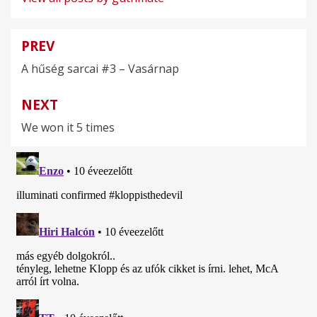
PREV
Bejegyzés
A hűség sarcai #3 – Vasárnap
navigáció
NEXT
We won it 5 times