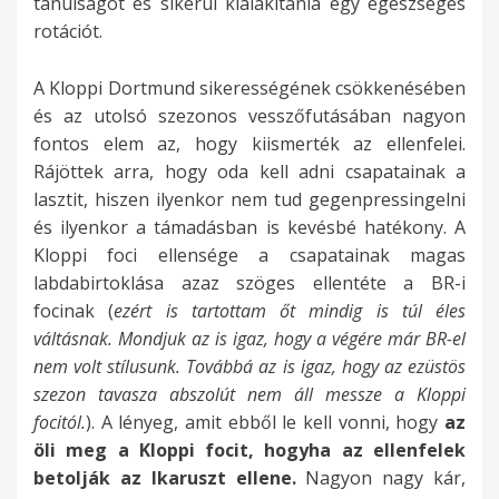
tanulságot és sikerül kialakítania egy egészséges
rotációt.
A Kloppi Dortmund sikerességének csökkenésében
és az utolsó szezonos vesszőfutásában nagyon
fontos elem az, hogy kiismerték az ellenfelei.
Rájöttek arra, hogy oda kell adni csapatainak a
lasztit, hiszen ilyenkor nem tud gegenpressingelni
és ilyenkor a támadásban is kevésbé hatékony. A
Kloppi foci ellensége a csapatainak magas
labdabirtoklása azaz szöges ellentéte a BR-i
focinak (
ezért is tartottam őt mindig is túl éles
váltásnak. Mondjuk az is igaz, hogy a végére már BR-el
nem volt stílusunk. Továbbá az is igaz, hogy az ezüstös
szezon tavasza abszolút nem áll messze a Kloppi
focitól.
). A lényeg, amit ebből le kell vonni, hogy
az
öli meg a Kloppi focit, hogyha az ellenfelek
betolják az Ikaruszt ellene.
Nagyon nagy kár,