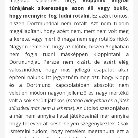
meglepő kijelentés, hogy
Kloppnak angliai
túrájának sikeressége azon áll vagy bukik,
hogy mennyire fog tudni rotálni.
Ez azért fontos,
hiszen Dortmundnál nem rotált. Azt nem tudom
megállapítani, hogy azért nem, mert nem volt meg
a kerete, vagy mert ő maga nem egy rotálós fickó.
Nagyon remélem, hogy az előbbi, hiszen Angliában
nem fogja tudni másképpen Kloppintani a
Dortmundját. Persze nem kizárt, de azért elég
valószínűtlen, hogy más jellegű csapatot akar
építeni nálunk. Itt jegyezném meg azt, hogy Klopp
és a Dortmund kapcsolatában abszolút nem
véletlen módon nagyon jellemző és nagy mértékű
volt a sok sérült játékos (
rotáció hiányában és a játék
stílusával más nem is lehetne
). Az utolsó szezonjában
a már nem annyira fiatal játékosainál már annyira
hogy fél éven át kieső helyen szégenykeztek. Csak
ismételni tudom, hogy remélem megtanulta ezt a