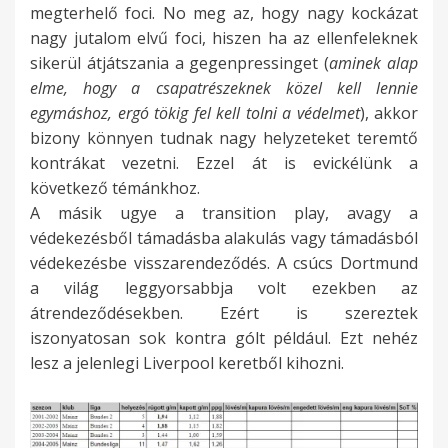
megterhelő foci. No meg az, hogy nagy kockázat
nagy jutalom elvű foci, hiszen ha az ellenfeleknek
sikerül átjátszania a gegenpressinget (
aminek alap
elme, hogy a csapatrészeknek közel kell lennie
egymáshoz, ergó tökig fel kell tolni a védelmet
), akkor
bizony könnyen tudnak nagy helyzeteket teremtő
kontrákat vezetni. Ezzel át is evickélünk a
következő témánkhoz.
A másik ugye a transition play, avagy a
védekezésből támadásba alakulás vagy támadásból
védekezésbe visszarendeződés. A csúcs Dortmund
a világ leggyorsabbja volt ezekben az
átrendeződésekben. Ezért is szereztek
iszonyatosan sok kontra gólt például. Ezt nehéz
lesz a jelenlegi Liverpool keretből kihozni.