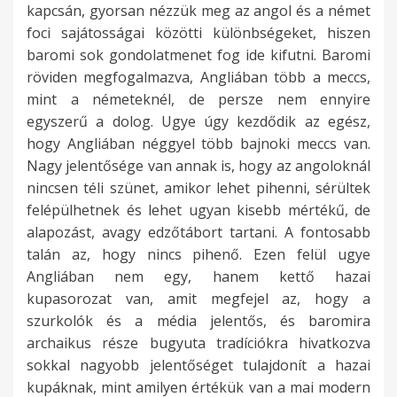
kapcsán, gyorsan nézzük meg az angol és a német
foci sajátosságai közötti különbségeket, hiszen
baromi sok gondolatmenet fog ide kifutni. Baromi
röviden megfogalmazva, Angliában több a meccs,
mint a németeknél, de persze nem ennyire
egyszerű a dolog. Ugye úgy kezdődik az egész,
hogy Angliában néggyel több bajnoki meccs van.
Nagy jelentősége van annak is, hogy az angoloknál
nincsen téli szünet, amikor lehet pihenni, sérültek
felépülhetnek és lehet ugyan kisebb mértékű, de
alapozást, avagy edzőtábort tartani. A fontosabb
talán az, hogy nincs pihenő. Ezen felül ugye
Angliában nem egy, hanem kettő hazai
kupasorozat van, amit megfejel az, hogy a
szurkolók és a média jelentős, és baromira
archaikus része bugyuta tradíciókra hivatkozva
sokkal nagyobb jelentőséget tulajdonít a hazai
kupáknak, mint amilyen értékük van a mai modern