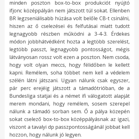
minden poszton box-to-box produkciót nyújtó
ifjonc középpályán nem játszott túl sokat. Ellenben
BR legzseniálisabb húzása volt belőle CB-t csinálni,
hiszen az ő cselezései és felfutásai miatt tudott
legnagyobb részben működni a 3-4-3. Érdekes
módon jobbhátvédként hozta a legtöbb szerelést,
legtöbb passzt, legnagyobb pontosságot, mégis
látványosan rossz volt ezen a poszton. Nem csoda,
hogy volt olyan meccs, hogy félidőben le kellett
kapni. Remélem, soha többet nem kell a védelem
szélén látni játszani. Ugyan nálunk csak egyszer,
pár perc erejéig játszott a támadótrióban, de a
Bundesliga statjai és a német ifi válogatott alapját
merem mondani, hogy remélem, sosem szerepel
nálunk a támadó sorban sem. Ő a pálya közepén
sokat cselező box-to-box középpályásnak az igazi,
viszont a tavalyi dp passzpontosságánál jobbat kell
hozzon, hogy nálunk jó legyen.