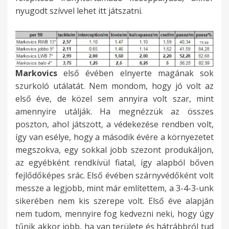
nyugodt szívvel lehet itt játszatni.
Markovics
első évében elnyerte magának sok
szurkoló utálatát. Nem mondom, hogy jó volt az
első éve, de közel sem annyira volt szar, mint
amennyire utálják. Ha megnézzük az összes
poszton, ahol játszott, a védekezése rendben volt,
így van esélye, hogy a második évére a környezetet
megszokva, egy sokkal jobb szezont produkáljon,
az egyébként rendkívül fiatal, így alapból bőven
fejlődőképes srác. Első évében szárnyvédőként volt
messze a legjobb, mint már említettem, a 3-4-3-unk
sikerében nem kis szerepe volt. Első éve alapján
nem tudom, mennyire fog kedvezni neki, hogy úgy
tűnik akkor jobb, ha van területe és hátrábbról tud