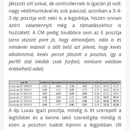
játszott ott sokat, de controllernek is igazán jó volt:
nagy védőmunkával és sok passzal, azonban a 3-4-
3 dp posztja volt neki is a legjobbja, hiszen onnan
azért valamennyit még a támadásokhoz is
hozzátett. A CM pedig továbbra sem az ő posztja
(
arra viszont pont jó, hogy elmondjam, nála is és
mindenki másnál a dőlt betű azt jelenti, hogy kevés
alkalommal, kevés percet játszott a poszton, így a
per90 stat inkább csak funfact, mintsem valóban
értékelhető adat
).
A dp Lucas igazi posztja, mindig is itt szerepelt a
legtöbbet és a benne lakó szerelőgép mindig is
ezen a poszton tudott kijönni a legjobban. (
Itt