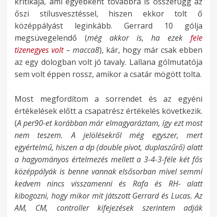
kritikája, ami egyébként továbbra is összefügg az
őszi stílusvesztéssel, hiszen ekkor tolt ő
középpályást leginkább. Gerrard 10 gólja
megsüvegelendő (
még akkor is, ha ezek
fele
tizenegyes volt
– macca8
), kár, hogy már csak ebben
az egy dologban volt jó tavaly. Lallana gólmutatója
sem volt éppen rossz, amikor a csatár mögött tolta.
Most megfordítom a sorrendet és az egyéni
értékelések előtt a csapatrész értékelés következik.
(
A per90-et korábban már elmagyaráztam, így ezt most
nem teszem. A jelölésekről még egyszer, mert
egyértelmű, hiszen a dp (double pivot, duplaszűrő) alatt
a hagyományos értelmezés mellett a 3-4-3-féle két fős
középpályák is benne vannak elsősorban mivel semmi
kedvem nincs visszamenni és Rafa és RH- alatt
kibogozni, hogy mikor mit játszott Gerrard és Lucas. Az
AM, CM, controller kifejezések szerintem adják