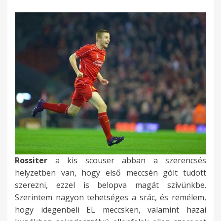
Rossiter
a kis scouser abban a szerencsés
helyzetben van, hogy első meccsén gólt tudott
szerezni, ezzel is belopva magát szívünkbe.
Szerintem nagyon tehetséges a srác, és remélem,
hogy idegenbeli EL meccsken, valamint hazai