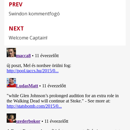
PREV
Bejegyzés
Swindon kommentfogó
navigáció
NEXT
Welcome Captain!