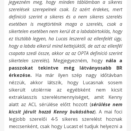
jegyezném meg, hogy minden táblámban a sikeres
szerelések szerepelnek csak. Ez azért érdekes, mert
definíció szerint a sikeres és a nem sikeres szerelés
esetében is megtörténik maga a szerelés, csak a
sikertelen esetében nem kerül át a labdabirtoklás, hogy
ez tisztább legyen, ha Lucas leszereli az ellenfelét úgy,
hogy a labda elkerül mind kettejüktől, de azt az ellenfél
csapata szedi össze, akkor az az OPTA definíció szerint
sikertelen szerelés
). Megjegyezném, hogy
nála a
passzokat tekintve még látványosabb BR
érkezése.
Ha már ilyen szép nagy időtávban
nézzük, akkor látszik, hogy Lucasnak sosem
sikerült utolérnie az egyébként nem kicsit
extraklasszis szerelésmennyiséget, amit Kenny
alatt az ACL sérülése előtt hozott (
sérülése nem
kicsit járult hozzá Kenny bukásához
). A mai foci
legjobb szerelői 4-5 sikeres szerelést hoznak
meccsenként, csak hogy Lucast el tudjuk helyezni a