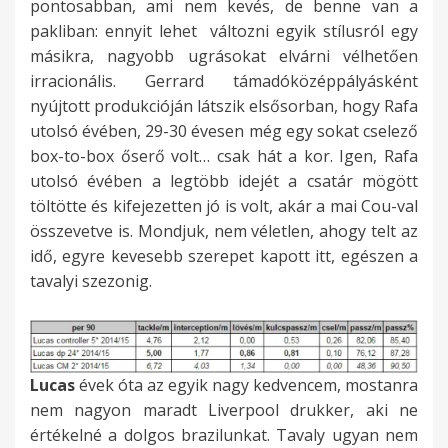
pontosabban, ami nem kevés, de benne van a
pakliban: ennyit lehet változni egyik stílusról egy
másikra, nagyobb ugrásokat elvárni vélhetően
irracionális. Gerrard támadóközéppályásként
nyújtott produkcióján látszik elsősorban, hogy Rafa
utolsó évében, 29-30 évesen még egy sokat cselező
box-to-box őserő volt… csak hát a kor. Igen, Rafa
utolsó évében a legtöbb idejét a csatár mögött
töltötte és kifejezetten jó is volt, akár a mai Cou-val
összevetve is. Mondjuk, nem véletlen, ahogy telt az
idő, egyre kevesebb szerepet kapott itt, egészen a
tavalyi szezonig.
Lucas
évek óta az egyik nagy kedvencem, mostanra
nem nagyon maradt Liverpool drukker, aki ne
értékelné a dolgos brazilunkat. Tavaly ugyan nem