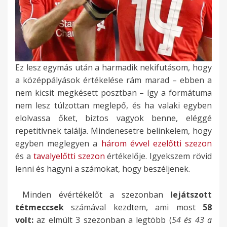
Ez lesz egymás után a harmadik nekifutásom, hogy
a középpályások értékelése rám marad – ebben a
nem kicsit megkésett posztban – így a formátuma
nem lesz túlzottan meglepő, és ha valaki egyben
elolvassa őket, biztos vagyok benne, eléggé
repetitívnek találja. Mindenesetre belinkelem, hogy
egyben meglegyen a
három évvel ezelőtti szezon
és a
tavalyelőtti szezon
értékelője. Igyekszem rövid
lenni és hagyni a számokat, hogy beszéljenek.
Minden évértékelőt a szezonban
lejátszott
tétmeccsek
számával kezdtem, ami most
58
volt:
az elmúlt 3 szezonban a legtöbb (
54 és 43 a