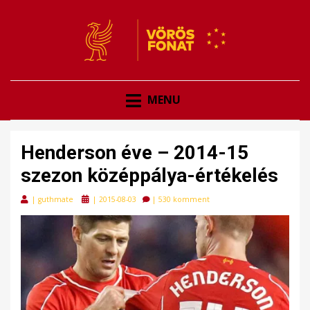
VÖRÖSFONAT
VÖRÖS FONAT
MENU
Henderson éve – 2014-15
szezon középpálya-értékelés
Posted
|
guthmate
|
2015-08-03
|
530 komment
on