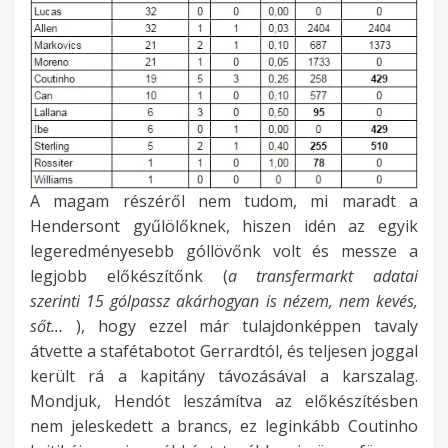
A magam részéről nem tudom, mi maradt a
Hendersont gyűlölőknek, hiszen idén az egyik
legeredményesebb góllövőnk volt és messze a
legjobb előkészítőnk (
a transfermarkt adatai
szerinti 15 gólpassz akárhogyan is nézem, nem kevés,
sőt…
), hogy ezzel már tulajdonképpen tavaly
átvette a stafétabotot Gerrardtól, és teljesen joggal
került rá a kapitány távozásával a karszalag.
Mondjuk, Hendót leszámítva az előkészítésben
nem jeleskedett a brancs, ez leginkább Coutinho