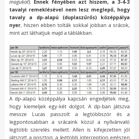
magukat
).
Ennek fényében azt hiszem, a 3-4-3
tavalyi remeklésével nem lesz meglepő, hogy
tavaly a dp-alapú (duplaszűrős) középpálya
nyer
, hiszen ebben tolták sokkal jobban a srácok,
mint azt láthatjuk majd a táblákban.
A dp-alapú középpálya kapcsán engedjétek meg,
hogy kiemeljek egy-két dolgot. A dp-ban játszva
messze Lucas passzolt a legtöbbször és a
legpontosabban a srácaink közül a nyílvánvaló
legtöbb szerelés mellett. Allen is kifejezetten jól
játszott a poszton: a legtöbb interception egészen