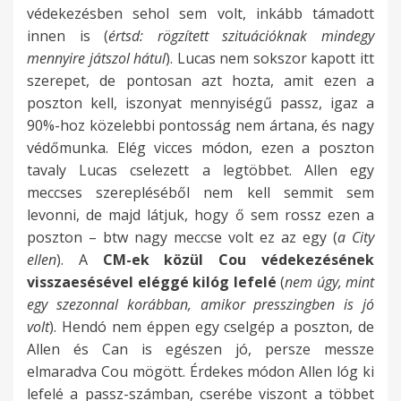
védekezésben sehol sem volt, inkább támadott
innen is (
értsd: rögzített szituációknak mindegy
mennyire játszol hátul
). Lucas nem sokszor kapott itt
szerepet, de pontosan azt hozta, amit ezen a
poszton kell, iszonyat mennyiségű passz, igaz a
90%-hoz közelebbi pontosság nem ártana, és nagy
védőmunka. Elég vicces módon, ezen a poszton
tavaly Lucas cselezett a legtöbbet. Allen egy
meccses szerepléséből nem kell semmit sem
levonni, de majd látjuk, hogy ő sem rossz ezen a
poszton – btw nagy meccse volt ez az egy (
a City
ellen
). A
CM-ek közül Cou védekezésének
visszaesésével eléggé kilóg lefelé
(
nem úgy, mint
egy szezonnal korábban, amikor presszingben is jó
volt
). Hendó nem éppen egy cselgép a poszton, de
Allen és Can is egészen jó, persze messze
elmaradva Cou mögött. Érdekes módon Allen lóg ki
lefelé a passz-számban, cserébe viszont a többet