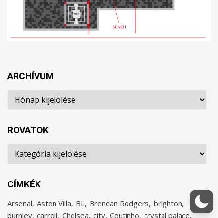
ARCHÍVUM
Archívum
ROVATOK
Rovatok
CÍMKÉK
Arsenal
Aston Villa
BL
Brendan Rodgers
brighton
burnley
carroll
Chelsea
city
Coutinho
crystal palace