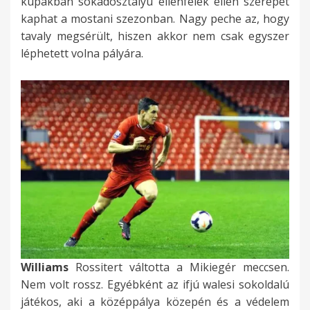
kupákban sokadosztályú ellenfelek ellen szerepet
kaphat a mostani szezonban. Nagy peche az, hogy
tavaly megsérült, hiszen akkor nem csak egyszer
léphetett volna pályára.
Williams
Rossitert váltotta a Mikiegér meccsen.
Nem volt rossz. Egyébként az ifjú walesi sokoldalú
játékos, aki a középpálya közepén és a védelem