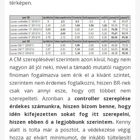
térképen.
A CM szereplésével szerintem azon kívül, hogy nem
nagyon áll jól neki, mivel a támadó mutatói nagyon
finoman fogalmazva sem érik el a kívánt szintet,
szerintem nem érdemes foglalkozni, hiszen BR-nek
csak van annyi esze, hogy ott többet nem
szerepelteti. Azonban a
controller szereplése
érdekes számunkra, hiszen bízom benne, hogy
idén kifejezetten sokat fog itt szerepelni,
hiszen ebben ő a legjobbunk szerintem.
Kenny
alatt is tolta már a posztot, a védekezése végig
hozza az elvárt minimumot, de inkább túlteljesíti