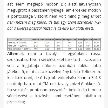
azt. Nem meglepő módon BR alatt látványosan
megugrott a passzmennyisége, ám érdekes módon
a pontossága viszont nem volt mindig meg (
most
nem nézem meg külön, de tuti egy csere szereplés 1-2-
ból 0 sikeres passzal húzza le az első BR alatti évét
).
Allen
nek nem a tavalyi – egyébként rossz
szokásához híven sérülésekkel tarkított – szezonja
volt a legjobbja nálunk, azonban sokkal jobb
játékos ő, mint azt a közvélemény tartja. Felteszem,
kezditek unni, de ő is jobb volt elsősorban a 3-4-3
miatt dp-ban, mint CM-nek tavaly, mivel ő akkor jó,
ha sokat és pontosan passzol és bele tudja tenni a
védekezést a közösbe, ami esetében inkább a
presszing.