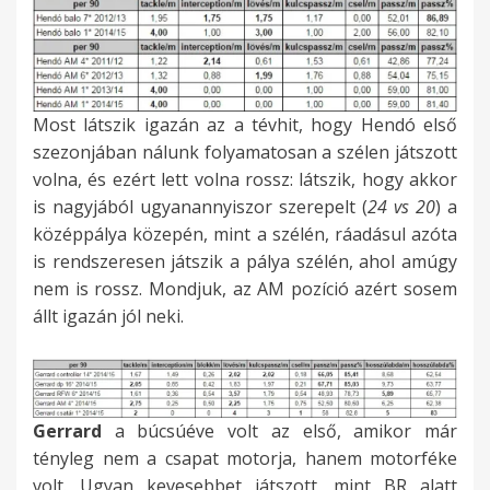
Most látszik igazán az a tévhit, hogy Hendó első
szezonjában nálunk folyamatosan a szélen játszott
volna, és ezért lett volna rossz: látszik, hogy akkor
is nagyjából ugyanannyiszor szerepelt (
24 vs 20
) a
középpálya közepén, mint a szélén, ráadásul azóta
is rendszeresen játszik a pálya szélén, ahol amúgy
nem is rossz. Mondjuk, az AM pozíció azért sosem
állt igazán jól neki.
Gerrard
a búcsúéve volt az első, amikor már
tényleg nem a csapat motorja, hanem motorféke
volt. Ugyan kevesebbet játszott, mint BR alatt