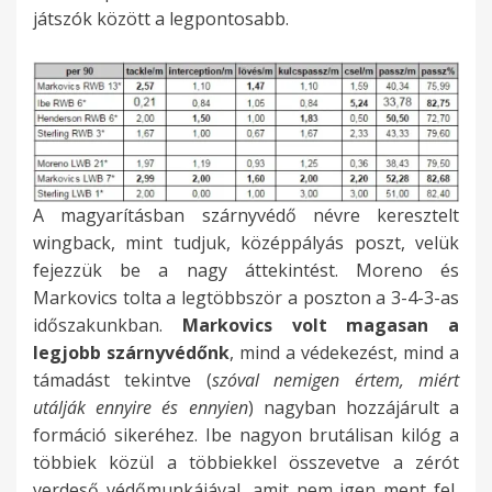
játszók között a legpontosabb.
A magyarításban szárnyvédő névre keresztelt
wingback, mint tudjuk, középpályás poszt, velük
fejezzük be a nagy áttekintést. Moreno és
Markovics tolta a legtöbbször a poszton a 3-4-3-as
időszakunkban.
Markovics volt magasan a
legjobb szárnyvédőnk
, mind a védekezést, mind a
támadást tekintve (
szóval nemigen értem, miért
utálják ennyire és ennyien
) nagyban hozzájárult a
formáció sikeréhez. Ibe nagyon brutálisan kilóg a
többiek közül a többiekkel összevetve a zérót
verdeső védőmunkájával, amit nem igen ment fel,