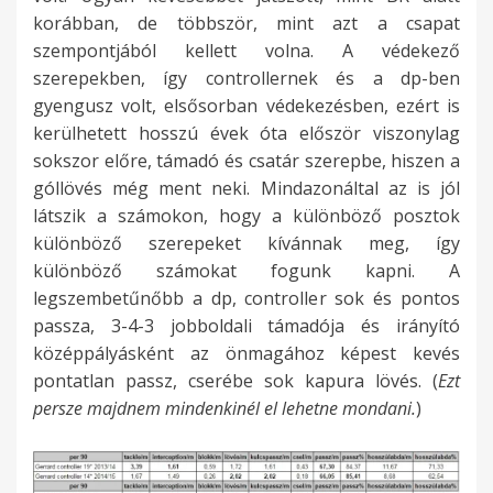
korábban, de többször, mint azt a csapat
szempontjából kellett volna. A védekező
szerepekben, így controllernek és a dp-ben
gyengusz volt, elsősorban védekezésben, ezért is
kerülhetett hosszú évek óta először viszonylag
sokszor előre, támadó és csatár szerepbe, hiszen a
góllövés még ment neki. Mindazonáltal az is jól
látszik a számokon, hogy a különböző posztok
különböző szerepeket kívánnak meg, így
különböző számokat fogunk kapni. A
legszembetűnőbb a dp, controller sok és pontos
passza, 3-4-3 jobboldali támadója és irányító
középpályásként az önmagához képest kevés
pontatlan passz, cserébe sok kapura lövés. (
Ezt
persze majdnem mindenkinél el lehetne mondani.
)