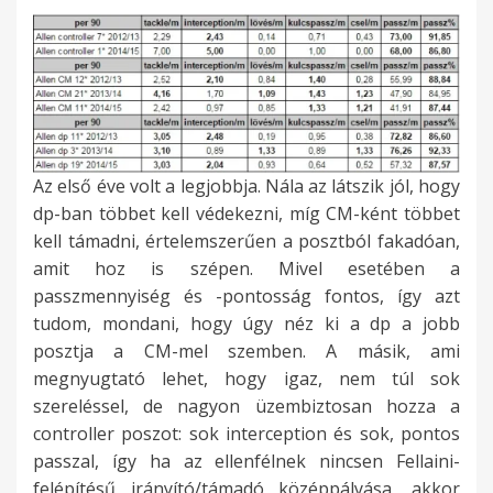
Az első éve volt a legjobbja. Nála az látszik jól, hogy
dp-ban többet kell védekezni, míg CM-ként többet
kell támadni, értelemszerűen a posztból fakadóan,
amit hoz is szépen. Mivel esetében a
passzmennyiség és -pontosság fontos, így azt
tudom, mondani, hogy úgy néz ki a dp a jobb
posztja a CM-mel szemben. A másik, ami
megnyugtató lehet, hogy igaz, nem túl sok
szereléssel, de nagyon üzembiztosan hozza a
controller poszot: sok interception és sok, pontos
passzal, így ha az ellenfélnek nincsen Fellaini-
felépítésű irányító/támadó középpályása, akkor