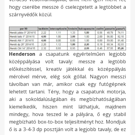
hogy cserébe messze ő cselezgetett a legtöbbet a
szárnyvédők közül.
Henderson
a csapatunk egyértelműen legjobb
középpályása volt tavaly: messze a legtöbb
előkészítéssel, kreatív játékkal és középpályás
mércével mérve, elég sok góllal. Nagyon messzi
távolban van már, amikor csak egy futógépnek
lehetett tartani. Tény, hogy a csapatunk motorja,
aki a sokoldalúságában és megbízhatóságában
kiemelkedik, hiszen mint láthatjuk, majdnem
mindegy, hova teszed le a pályára, ő egy stabil
megbízható box-to-box teljesítményt hoz. Mondjuk
ő is a 3-4-3 dp posztján volt a legjobb tavaly, de ez