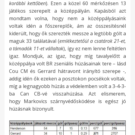
korábbi kettőben
). Ezen a közel 60 mérkőzésen 13
játékos szerepelt a középpályán. Kapásból azt
mondtam volna, hogy nem a középpályásaink
voltak idén a főszereplők, ám az összesítésnél
kiderült, hogy ők szerezték messze a legtöbb gólt a
maguk 33 találatával (
emlékeztetőül a csatárok 21-et,
a támadók 11-et vállaltak
), így ez nem lenne feltétlen
igaz. Mondjuk, az igaz, hogy míg tavalyelőtt a
középpálya volt BR zseniális húzásainak tere – lásd
Cou CM és Gerrard hátravont irányító szerepe -,
addig idén ők ezeken a posztokon pocsékok voltak,
míg a legnagyobb húzás a védelemben volt a 3-4-3-
ba Can CB-vé visszahúzása. Azt elismerem,
hogy Markovics szárnyvédősködése is egész jó
húzásnak bizonyult.