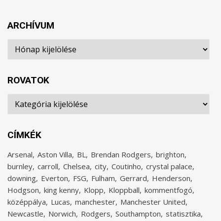
ARCHÍVUM
Archívum
ROVATOK
Rovatok
CÍMKÉK
Arsenal
Aston Villa
BL
Brendan Rodgers
brighton
burnley
carroll
Chelsea
city
Coutinho
crystal palace
downing
Everton
FSG
Fulham
Gerrard
Henderson
Hodgson
king kenny
Klopp
Kloppball
kommentfogó
középpálya
Lucas
manchester
Manchester United
Newcastle
Norwich
Rodgers
Southampton
statisztika