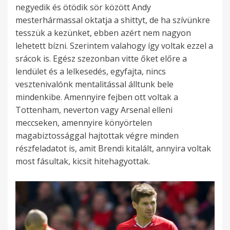
negyedik és ötödik sör között Andy
mesterhármassal oktatja a shittyt, de ha szívünkre
tesszük a kezünket, ebben azért nem nagyon
lehetett bízni. Szerintem valahogy így voltak ezzel a
srácok is. Egész szezonban vitte őket előre a
lendület és a lelkesedés, egyfajta, nincs
vesztenivalónk mentalitással álltunk bele
mindenkibe. Amennyire fejben ott voltak a
Tottenham, neverton vagy Arsenal elleni
meccseken, amennyire könyörtelen
magabiztossággal hajtottak végre minden
részfeladatot is, amit Brendi kitalált, annyira voltak
most fásultak, kicsit hitehagyottak.