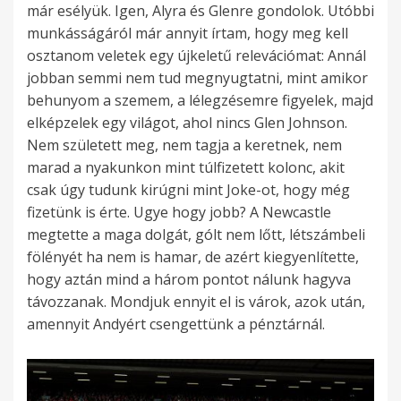
már esélyük. Igen, Alyra és Glenre gondolok. Utóbbi
munkásságáról már annyit írtam, hogy meg kell
osztanom veletek egy újkeletű relevációmat: Annál
jobban semmi nem tud megnyugtatni, mint amikor
behunyom a szemem, a lélegzésemre figyelek, majd
elképzelek egy világot, ahol nincs Glen Johnson.
Nem született meg, nem tagja a keretnek, nem
marad a nyakunkon mint túlfizetett kolonc, akit
csak úgy tudunk kirúgni mint Joke-ot, hogy még
fizetünk is érte. Ugye hogy jobb? A Newcastle
megtette a maga dolgát, gólt nem lőtt, létszámbeli
fölényét ha nem is hamar, de azért kiegyenlítette,
hogy aztán mind a három pontot nálunk hagyva
távozzanak. Mondjuk ennyit el is várok, azok után,
amennyit Andyért csengettünk a pénztárnál.