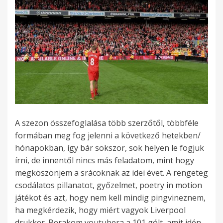
A szezon összefoglalása több szerzőtől, többféle
formában meg fog jelenni a következő hetekben/
hónapokban, így bár sokszor, sok helyen le fogjuk
írni, de innentől nincs más feladatom, mint hogy
megköszönjem a srácoknak az idei évet. A rengeteg
csodálatos pillanatot, győzelmet, poetry in motion
játékot és azt, hogy nem kell mindig pingvineznem,
ha megkérdezik, hogy miért vagyok Liverpool
drukker. Berakom youtubera a 101 gólt, amit idén