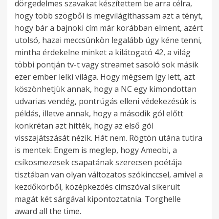
dörgedelmes szavakat készítettem be arra célra,
hogy több szögből is megvilágíthassam azt a tényt,
hogy bár a bajnoki cím már korábban elment, azért
utolsó, hazai meccsünkön legalább úgy kéne tenni,
mintha érdekelne minket a kilátogató 42, a világ
többi pontján tv-t vagy streamet sasoló sok másik
ezer ember lelki világa. Hogy mégsem így lett, azt
köszönhetjük annak, hogy a NC egy kimondottan
udvarias vendég, pontrúgás elleni védekezésük is
példás, illetve annak, hogy a második gól előtt
konkrétan azt hitték, hogy az első gól
visszajátszását nézik. Hát nem. Rögtön utána tutira
is mentek: Engem is meglep, hogy Ameobi, a
csíkosmezesek csapatának szerecsen poétája
tisztában van olyan változatos szókinccsel, amivel a
kezdőkörből, középkezdés címszóval sikerült
magát két sárgával kipontoztatnia. Torghelle
award all the time.