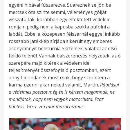
egyéni hibával fűszerezve. Suareznek se jön be
meccsek óta szinte semmi, véleményes gólját
visszafújták, korábban egy elfektetett védelem
romjain pedig nem a kapusba szokta püfölni a
labdát. Ebbe, a közepesen félszarnál eggyel inkább
rosszabb játékkép sírjába sikerült egy emberes
ásónyomnyit beletúrnia Skrtelnek, valahol az első
félidő felénél. Vannak balszerencsés helyzetek, az ő
szerepére majd kitérek a védelem idei
teljesítményét összefoglaló posztomban, ezért
annyit mondanék most csak, hogy szerintem a
karma üzenni akar neked valamit, Martin.
Ráadásul
a védelmes posztot még én is kértem magamnak, ne
mondjátok, hogy nem vagyok mazochista. Ezaz
büntess. Grrrr. Ha már mazochizmus: