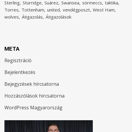
Sterling
Sturridge
Suárez
Swansea
sörmeccs
taktika
Torres
Tottenham
united
vendégposzt
West Ham
wolves
Átigazolás
Átigazolások
META
Regisztráció
Bejelentkezés
Bejegyzések hírcsatorna
Hozzászólások hírcsatorna
WordPress Magyarország