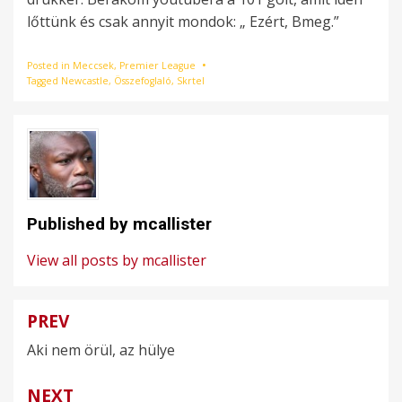
lőttünk és csak annyit mondok: „ Ezért, Bmeg.”
Posted in
Meccsek
,
Premier League
Tagged
Newcastle
,
Összefoglaló
,
Skrtel
Published by
mcallister
View all posts by mcallister
PREV
Bejegyzés
Aki nem örül, az hülye
navigáció
NEXT