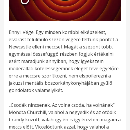
Ennyi. Vége. Egy minden korábbi elképzelést,
elvárást felülmúló szezon végére tettünk pontot a
Newcastle elleni meccsel. Magát a szezont több,
egymással összefüggő részben fogjuk értékelni,
ezért maradjunk annyiban, hogy igyekszem
moderállati kötelességemnek eleget téve egyelőre
erre a meccsre szorítkozni, nem elspoilerezni a
jakuzzi mentális boszorkánykonyhájában gyűlő
gondolatok valamelyikét.
„Csodák nincsenek. Az volna csoda, ha volnának”
Mondta Churchill, valahol a negyedik és az ötödik
brandy között, valahogy én is így éreztem magam a
meccs előtt. Viccelődtünk azzal, hogy valahol a