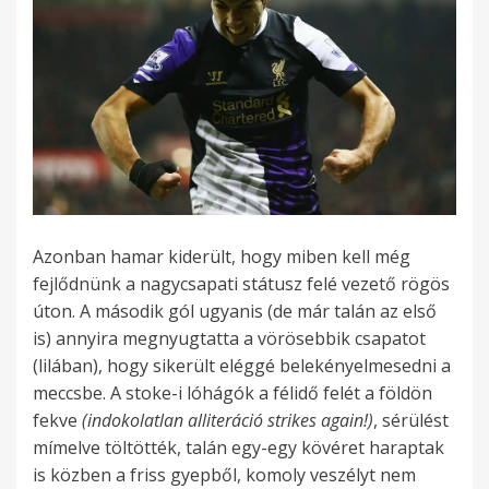
Azonban hamar kiderült, hogy miben kell még
fejlődnünk a nagycsapati státusz felé vezető rögös
úton. A második gól ugyanis (de már talán az első
is) annyira megnyugtatta a vörösebbik csapatot
(lilában), hogy sikerült eléggé belekényelmesedni a
meccsbe. A stoke-i lóhágók a félidő felét a földön
fekve
(indokolatlan alliteráció strikes again!)
, sérülést
mímelve töltötték, talán egy-egy kövéret haraptak
is közben a friss gyepből, komoly veszélyt nem