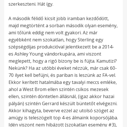
szerkeszteni. Hát így.
A második félidő kicsit jobb iramban kezdődött,
majd megtörtént a sorban második olyan esemény,
ami tőlünk eddig nem volt gyakori. Az már
egyébként nem szokatlan, hogy Sterling egy
szépségdíjas produkcióval jelentkezett be a 2014-
es Ashley Young vándorkupára, ami viszont
meglepett, hogy a rigó bizony be is fújta. Kamutizi?
Nekünk? Ha az utóbbi éveket nézzük, már csak 60-
70 ilyet kell befújni, és pariban is leszünk az FA-vel.
Ekkor kerített hatalmába egy tavalyi meccs emléke,
ahol a West Brom ellen szintén csíkos mezesek
ellen, szintén döntetlen állásnál, (igaz akkor hazai
pályán) szintén Gerrard készült büntetőt elvégezni.
Akkor kihagyta, beverve ezzel az utolsó szöget az
amúgy is teleszögelt top 4-es álmaink koporsójába.
Idén viszont nem hibázott (szokatlan esemény #3),