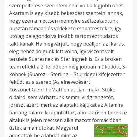
szerepeltetése szerintem nem volt a legjobb ötlet.
Akartam is egy kisebb bekezdést szentelni annak,
hogy ezen a meccsen mennyire szétszakadtunk
pusztán támadó és védekező csapatrészekre, így
utólag belegondolva inkább tartom ezt tudatos
taktikának. Ha megvárjuk, hogy beálljon az Ikarus,
elég nehéz dolgunk lett volna, így viszont volt
területe Suareznek és Sterlingnek is. Ez a broken
team effekt a 2. félidőben még jobban működött, S-
köbnek (Suarez – Sterling – Sturridge) kifejezetten
feküdt ez a szerep (Az elnevezésért
köszönet GlenTheMathematician -nak). Stoke
oldalról sem várhattunk semmi világrengetőt,
jórészt azért, mert az alaptaktikájukat az Altamira
barlang faláról koppintották, ahol az ősemberek az
általuk is jelen meccsen alkalmazott
formációban
űzték a mamutokat. Magyarul
adogatták be a labdát mint az