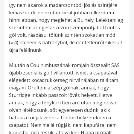
így nem akarok a madárcsontból jóslás szintjére
lemászni, de én ezután kicsit jobban elkezdtem
hinni abban, hogy meglehet a BL hely. Lélektanilag
szerintem az egész szezon szempontjából fontos
gól volt, ráadásul tőlünk szintén szokatlan mód
(#4) ha nem is hátrányból, de döntetlenről sikerült
újra felállnunk.
Miután a Cou nimbuszának romjain összeállt SAS
újabb zseniális gólt villantott, ismét a csapatával
elégedett kocadrukkerség nirvánájában találtam
magam. Örültem a szép gólnak, annak, hogy
Sturridge inkább passzolt lövés helyett, illetve
annak, hogy a fénykori Gerrard után megint van
olyan játékosunk, sőt egyenesen duónk, akik
hátukra tudják venni a fontos helyzetekben a
csapatot. Nem mellé rúgják, nem kapufára, nem
kapusba, oda teszik, ahova kell. Hiába próbált