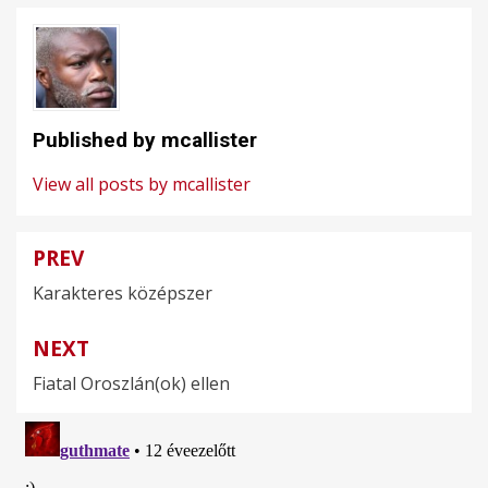
Published by
mcallister
View all posts by mcallister
PREV
Bejegyzés
Karakteres középszer
navigáció
NEXT
Fiatal Oroszlán(ok) ellen