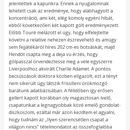
jelentettek a kapunkra. Ennek a nyugalomnak
lehetett csak az eredménye, hogy alábhagyott a
koncentráció, ami két, elég komoly egyéni hibát,
ebből következően két kapott gólt eredményezett.
Előbb Touré mélázott el úgy, hogy elfelejtette
követni a relatíve nehezen észrevehető és amúgy
sem fejjátékáról híres 202 cm-es botsáskát, majd
Hendót csapta meg a deja vu érzés, hogy
gólpasszal örvendeztesse meg a vele egyszerre
Liverpoolhoz akvirált Charlie Adamet. A pontos
becsúszások doktora közben eligazolt, ezt a tényt
nem sikerült úgy látszik frissíteni örökmozgó
barátunk adatbázisában. A félidőben így erősen
gellert kapott korábban oly magasztosan ívelő,
csapatunkat a legnagyobbak közé emelő gondolat-
diszkoszom, ezáltal már azon kezdtem el agyalni,
hogy tudnám az „Ilyen szerencsétlen csapat a
világon nincs” tételmondatot az összefoglalóba