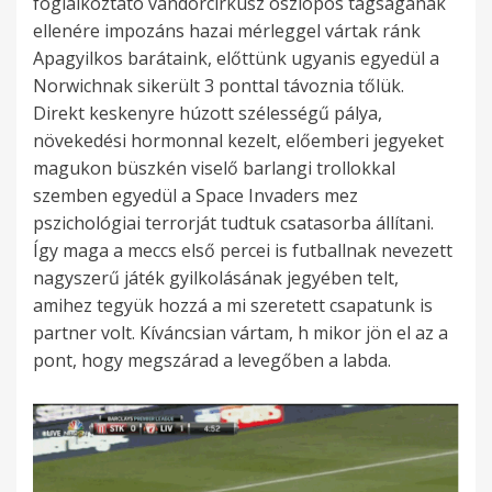
foglalkoztató vándorcirkusz oszlopos tagságának
ellenére impozáns hazai mérleggel vártak ránk
Apagyilkos barátaink, előttünk ugyanis egyedül a
Norwichnak sikerült 3 ponttal távoznia tőlük.
Direkt keskenyre húzott szélességű pálya,
növekedési hormonnal kezelt, előemberi jegyeket
magukon büszkén viselő barlangi trollokkal
szemben egyedül a Space Invaders mez
pszichológiai terrorját tudtuk csatasorba állítani.
Így maga a meccs első percei is futballnak nevezett
nagyszerű játék gyilkolásának jegyében telt,
amihez tegyük hozzá a mi szeretett csapatunk is
partner volt. Kíváncsian vártam, h mikor jön el az a
pont, hogy megszárad a levegőben a labda.