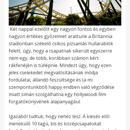
Két nappal ezelőtt egy nagyon fontos és egyben
nagyon értékes győzelmet arattunk a Britannia
stadionban székelő csíkos pizsamás hullarablók
felett, úgy, hogy a csapatnak sikerült egyszerre
nem egy, de több, korábban számon kért
rákfenéjén is túllépnie. Mindezt úgy, hogy ezen
jeles cselekedet megvalósításának módja
fordulatai, állandó feszültsége és (a mi
szempontunkból) happy endben való végződése
miatt simán szolgálhatna egy hollywoodi film
forgatókönyvének alapanyagául.
Igazából tudtuk, hogy nehéz lesz. A kiesés elől
menekülő 10 tagú, kis és középcsapatokat