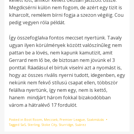
kellett lőtt, amikor kellett okosan játszott össze.
Megdicsérni külön nem fogom, de azért egy tizit is
kiharcolt, remélem bírni fogja a szezon végéig. Cou
pedig vegyen róla példát.
Így összefoglalva fontos meccset nyertünk. Tavaly
ugyan ilyen körülmények között valószínűleg nem
pattan be a lövés, nem kapunk kamutizit, amit
Gerrard nem lő be, de biztosan nem jövünk el 3
ponttal. Ráadásul el bírtuk viselni azt a nyomást is,
hogy az összes rivális nyerni tudott, idegenben, egy
nekünk nem fekvő stílusú csapat ellen, többször
felállva nyertünk, így nem egy, nem is kettő,
hanem mindjárt három fokkal bizakodóbban
várom a hátralévő 17 fordulót.
Posted in
Boot Room
,
Meccsek
,
Premier League
,
Szakmázás
Tagged
SaS
,
Sterling
,
Stoke City
,
Sturridge
,
Suárez