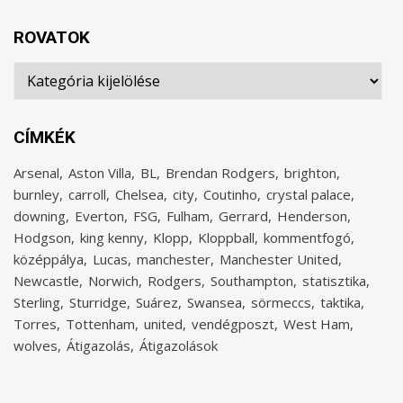
ROVATOK
Rovatok
CÍMKÉK
Arsenal
Aston Villa
BL
Brendan Rodgers
brighton
burnley
carroll
Chelsea
city
Coutinho
crystal palace
downing
Everton
FSG
Fulham
Gerrard
Henderson
Hodgson
king kenny
Klopp
Kloppball
kommentfogó
középpálya
Lucas
manchester
Manchester United
Newcastle
Norwich
Rodgers
Southampton
statisztika
Sterling
Sturridge
Suárez
Swansea
sörmeccs
taktika
Torres
Tottenham
united
vendégposzt
West Ham
wolves
Átigazolás
Átigazolások