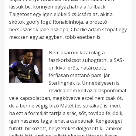
lássuk be, könnyen pályázhatna a fullback
Taigetosz egy igen előkelő csúcsára az, akit a
skótok goofy fogú Ronaldinhoja, a prosztó
becsúszások Jade oszlopa, Charlie Adam szopat egy
meccsen egy az egyben, több esetben is.
Nem akarom kizárólag a
faszkorbácsot suhogtatni, a SAS-
on kívül erős, határozott,
férfiasan csattanó pacsi jár
Sterlingnek is. Ünnepélyesen is
revideálnom kell az álláspontomat
vele kapcsolatban, megkövetve ezzel nem csak őt,
de a benne végig bízó Mátét (és sokakat) is, mert
ha ezt a formáját tartja a srác, sőt, tovább fejlődik,
igen hasznos tagja lehet a csapatnak. Rengeteget
futott, birkózott, helyzeteket dolgozott ki, amikor