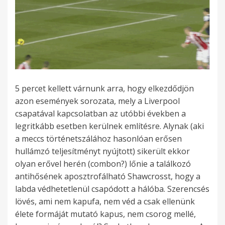
5 percet kellett várnunk arra, hogy elkezdődjön
azon események sorozata, mely a Liverpool
csapatával kapcsolatban az utóbbi években a
legritkább esetben kerülnek említésre. Alynak (aki
a meccs történetszálához hasonlóan erősen
hullámzó teljesítményt nyújtott) sikerült ekkor
olyan erővel herén (combon?) lőnie a találkozó
antihősének aposztrofálható Shawcrosst, hogy a
labda védhetetlenül csapódott a hálóba. Szerencsés
lövés, ami nem kapufa, nem véd a csak ellenünk
élete formáját mutató kapus, nem csorog mellé,