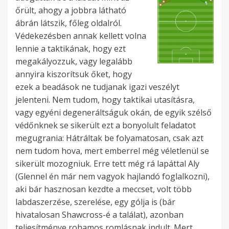
őrült, ahogy a jobbra látható
ábrán látszik, főleg oldalról.
Védekezésben annak kellett volna
lennie a taktikának, hogy ezt
megakályozzuk, vagy legalább
annyira kiszorítsuk őket, hogy
ezek a beadások ne tudjanak igazi veszélyt
jelenteni. Nem tudom, hogy taktikai utasításra,
vagy egyéni degeneráltságuk okán, de egyik szélső
védőnknek se sikerült ezt a bonyolult feladatot
megugrania: Hátráltak be folyamatosan, csak azt
nem tudom hova, mert emberrel még véletlenül se
sikerült mozogniuk. Erre tett még rá lapáttal Aly
(Glennel én már nem vagyok hajlandó foglalkozni),
aki bár hasznosan kezdte a meccset, volt több
labdaszerzése, szerelése, egy gólja is (bár
hivatalosan Shawcross-é a találat), azonban
teljesítménye rohamos romlásnak indult. Mert