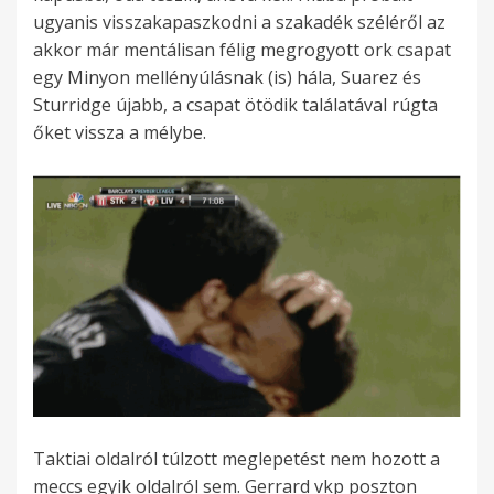
ugyanis visszakapaszkodni a szakadék széléről az
akkor már mentálisan félig megrogyott ork csapat
egy Minyon mellényúlásnak (is) hála, Suarez és
Sturridge újabb, a csapat ötödik találatával rúgta
őket vissza a mélybe.
Taktiai oldalról túlzott meglepetést nem hozott a
meccs egyik oldalról sem. Gerrard vkp poszton