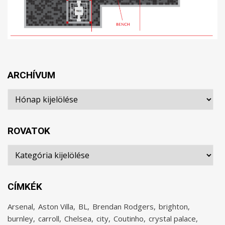
ARCHÍVUM
Archívum
ROVATOK
Rovatok
CÍMKÉK
Arsenal
Aston Villa
BL
Brendan Rodgers
brighton
burnley
carroll
Chelsea
city
Coutinho
crystal palace