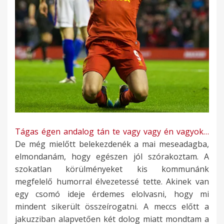
Tágas égen andalog tán te vagy vagy én vagyok…
De még mielőtt belekezdenék a mai meseadagba,
elmondanám, hogy egészen jól szórakoztam. A
szokatlan körülményeket kis kommunánk
megfelelő humorral élvezetessé tette. Akinek van
egy csomó ideje érdemes elolvasni, hogy mi
mindent sikerült összeírogatni. A meccs előtt a
jakuzziban alapvetően két dolog miatt mondtam a