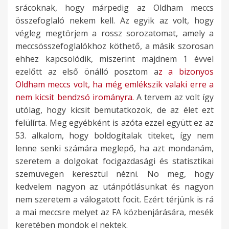
srácoknak, hogy márpedig az Oldham meccs
összefoglaló nekem kell. Az egyik az volt, hogy
végleg megtörjem a rossz sorozatomat, amely a
meccsösszefoglalókhoz köthető, a másik szorosan
ehhez kapcsolódik, miszerint majdnem 1 évvel
ezelőtt az első önálló posztom a
z a bizonyos
Oldham meccs volt, ha még emlékszik valaki erre a
nem kicsit bendzsó irományra.
A tervem az volt így
utólag, hogy kicsit bemutatkozok, de az élet ezt
felülírta. Meg egyébként is azóta ezzel együtt ez az
53. alkalom, hogy boldogítalak titeket, így nem
lenne senki számára meglepő, ha azt mondanám,
szeretem a dolgokat focigazdasági és statisztikai
szemüvegen keresztül nézni. No meg, hogy
kedvelem nagyon az utánpótlásunkat és nagyon
nem szeretem a válogatott focit. Ezért térjünk is rá
a mai meccsre melyet az FA közbenjárására, mesék
keretében mondok el nektek.