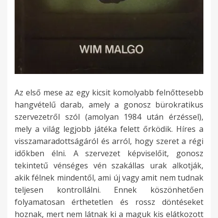
Az első mese az egy kicsit komolyabb felnőttesebb
hangvételű darab, amely a gonosz bürokratikus
szervezetről szól (amolyan 1984 után érzéssel),
mely a világ legjobb játéka felett őrködik. Híres a
visszamaradottságáról és arról, hogy szeret a régi
időkben élni. A szervezet képviselőit, gonosz
tekintetű vénséges vén szakállas urak alkotják,
akik félnek mindentől, ami új vagy amit nem tudnak
teljesen kontrollálni. Ennek köszönhetően
folyamatosan érthetetlen és rossz döntéseket
hoznak, mert nem látnak ki a maguk kis elátkozott