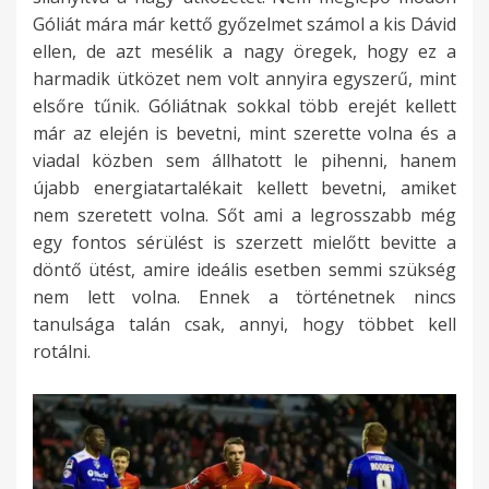
Góliát mára már kettő győzelmet számol a kis Dávid
ellen, de azt mesélik a nagy öregek, hogy ez a
harmadik ütközet nem volt annyira egyszerű, mint
elsőre tűnik. Góliátnak sokkal több erejét kellett
már az elején is bevetni, mint szerette volna és a
viadal közben sem állhatott le pihenni, hanem
újabb energiatartalékait kellett bevetni, amiket
nem szeretett volna. Sőt ami a legrosszabb még
egy fontos sérülést is szerzett mielőtt bevitte a
döntő ütést, amire ideális esetben semmi szükség
nem lett volna. Ennek a történetnek nincs
tanulsága talán csak, annyi, hogy többet kell
rotálni.