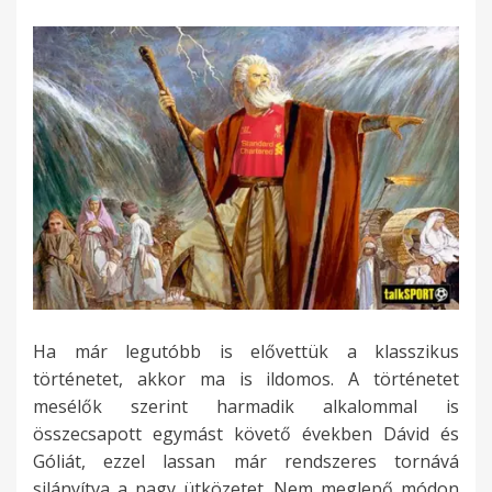
Ha már legutóbb is elővettük a klasszikus
történetet, akkor ma is ildomos. A történetet
mesélők szerint harmadik alkalommal is
összecsapott egymást követő években Dávid és
Góliát, ezzel lassan már rendszeres tornává
silányítva a nagy ütközetet. Nem meglepő módon