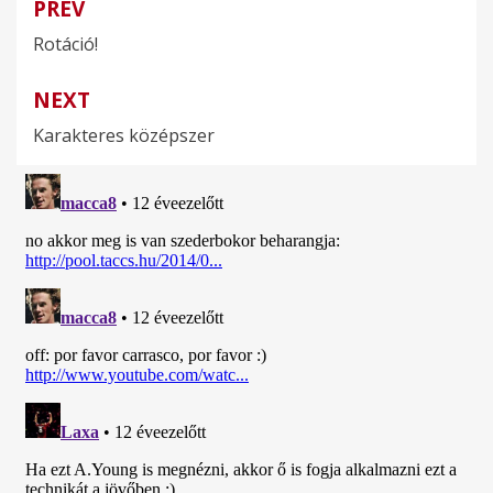
PREV
Bejegyzés
Rotáció!
navigáció
NEXT
Karakteres középszer