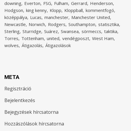
downing
Everton
FSG
Fulham
Gerrard
Henderson
Hodgson
king kenny
Klopp
Kloppball
kommentfogó
középpálya
Lucas
manchester
Manchester United
Newcastle
Norwich
Rodgers
Southampton
statisztika
Sterling
Sturridge
Suárez
Swansea
sörmeccs
taktika
Torres
Tottenham
united
vendégposzt
West Ham
wolves
Átigazolás
Átigazolások
META
Regisztráció
Bejelentkezés
Bejegyzések hírcsatorna
Hozzászólások hírcsatorna