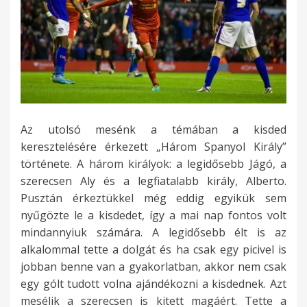
Az utolsó mesénk a témában a kisded
keresztelésére érkezett „Három Spanyol Király”
története. A három királyok: a legidősebb Jágó, a
szerecsen Aly és a legfiatalabb király, Alberto.
Pusztán érkeztükkel még eddig egyikük sem
nyűgözte le a kisdedet, így a mai nap fontos volt
mindannyiuk számára. A legidősebb élt is az
alkalommal tette a dolgát és ha csak egy picivel is
jobban benne van a gyakorlatban, akkor nem csak
egy gólt tudott volna ajándékozni a kisdednek. Azt
mesélik a szerecsen is kitett magáért. Tette a