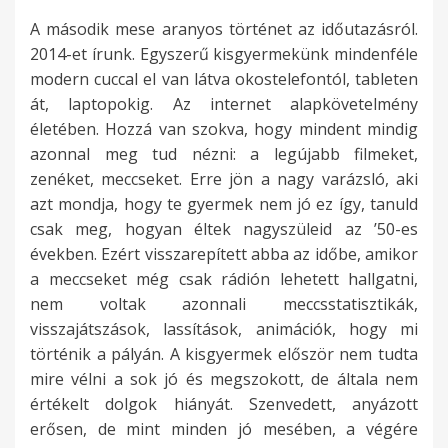
A második mese aranyos történet az időutazásról.
2014-et írunk. Egyszerű kisgyermekünk mindenféle
modern cuccal el van látva okostelefontól, tableten
át, laptopokig. Az internet alapkövetelmény
életében. Hozzá van szokva, hogy mindent mindig
azonnal meg tud nézni: a legújabb filmeket,
zenéket, meccseket. Erre jön a nagy varázsló, aki
azt mondja, hogy te gyermek nem jó ez így, tanuld
csak meg, hogyan éltek nagyszüleid az ’50-es
években. Ezért visszarepített abba az időbe, amikor
a meccseket még csak rádión lehetett hallgatni,
nem voltak azonnali meccsstatisztikák,
visszajátszások, lassítások, animációk, hogy mi
történik a pályán. A kisgyermek először nem tudta
mire vélni a sok jó és megszokott, de általa nem
értékelt dolgok hiányát. Szenvedett, anyázott
erősen, de mint minden jó mesében, a végére