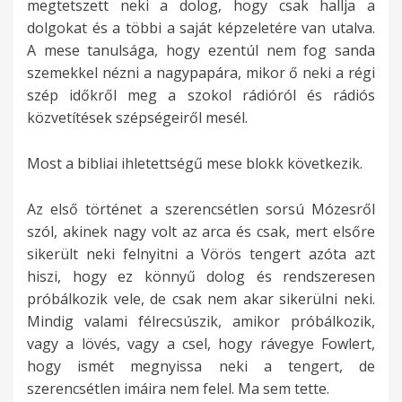
megtetszett neki a dolog, hogy csak hallja a
dolgokat és a többi a saját képzeletére van utalva.
A mese tanulsága, hogy ezentúl nem fog sanda
szemekkel nézni a nagypapára, mikor ő neki a régi
szép időkről meg a szokol rádióról és rádiós
közvetítések szépségeiről mesél.
Most a bibliai ihletettségű mese blokk következik.
Az első történet a szerencsétlen sorsú Mózesről
szól, akinek nagy volt az arca és csak, mert elsőre
sikerült neki felnyitni a Vörös tengert azóta azt
hiszi, hogy ez könnyű dolog és rendszeresen
próbálkozik vele, de csak nem akar sikerülni neki.
Mindig valami félrecsúszik, amikor próbálkozik,
vagy a lövés, vagy a csel, hogy rávegye Fowlert,
hogy ismét megnyissa neki a tengert, de
szerencsétlen imáira nem felel. Ma sem tette.