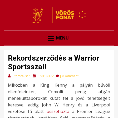
VÖRÖSFONAT
VÖRÖS FONAT
MENU
Rekordszerződés a Warrior
Sportsszal!
Posted
|
thescouser
|
2011-04-22
|
0 komment
on
Miközben a King Kenny a pályán bűvöli
ellenfeleinket, Comolli pedig afgán
menekülttáborokat kutat fel a jövő tehetségeit
keresve, addig John W. Henry és a Liverpool
vezetése fű alatt
összehozta
a Premier League