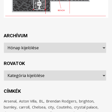
ARCHÍVUM
Archívum
ROVATOK
Rovatok
CÍMKÉK
Arsenal
Aston Villa
BL
Brendan Rodgers
brighton
burnley
carroll
Chelsea
city
Coutinho
crystal palace