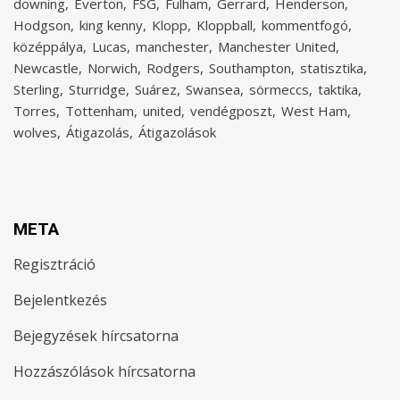
downing
Everton
FSG
Fulham
Gerrard
Henderson
Hodgson
king kenny
Klopp
Kloppball
kommentfogó
középpálya
Lucas
manchester
Manchester United
Newcastle
Norwich
Rodgers
Southampton
statisztika
Sterling
Sturridge
Suárez
Swansea
sörmeccs
taktika
Torres
Tottenham
united
vendégposzt
West Ham
wolves
Átigazolás
Átigazolások
META
Regisztráció
Bejelentkezés
Bejegyzések hírcsatorna
Hozzászólások hírcsatorna