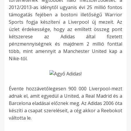
történetének legtöbbet fialó mezszerződését: a
2012/2013-as idénytől ugyanis évi 25 millió fontos
támogatás fejében a bostoni illetőségű Warrior
Sports fogja készíteni a Liverpool új mezeit. Az
üzlet érdekessége, hogy az említett összeg pont
kétszerese az Adidas által fizetett
pénzmennyiségnek és majdnem 2 millió fonttal
több, mint amennyit a Manchester United kap a
Nike-tól.
Évente hozzávetőlegesen 900 000 Liverpool-mezt
adnak el, amit egyedül a United, a Real Madrid és a
Barcelona eladásai előznek meg. Az Adidas 2006 óta
készíti a csapat szereléseit, a cég akkor a Reebokot
váltotta le.