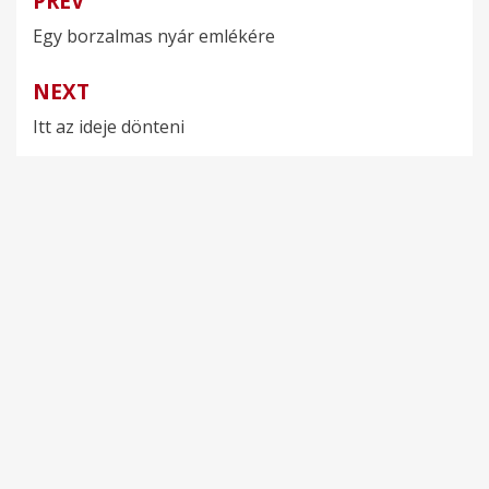
PREV
Bejegyzés
Egy borzalmas nyár emlékére
navigáció
NEXT
Itt az ideje dönteni