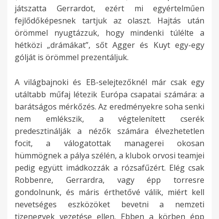
játszatta Gerrardot, ezért mi egyértelműen
fejlődőképesnek tartjuk az olaszt. Hajtás után
örömmel nyugtázzuk, hogy mindenki túlélte a
hétközi „drámákat”, sőt Agger és Kuyt egy-egy
gólját is örömmel prezentáljuk.
A világbajnoki és EB-selejtezőknél már csak egy
utáltabb műfaj létezik Európa csapatai számára: a
barátságos mérkőzés. Az eredményekre soha senki
nem emlékszik, a végtelenített cserék
predesztinálják a nézők számára élvezhetetlen
focit, a válogatottak managerei okosan
hümmögnek a pálya szélén, a klubok orvosi teamjei
pedig együtt imádkozzák a rózsafűzért. Elég csak
Robbenre, Gerrardra, vagy épp torresre
gondolnunk, és máris érthetővé válik, miért kell
nevetséges eszközöket bevetni a nemzeti
tizenegyek vezetése ellen. Ebben a körben épp