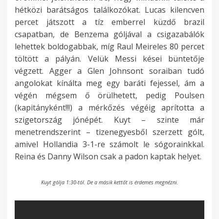
hétközi barátságos találkozókat. Lucas kilencven
percet játszott a tíz emberrel küzdő brazil
csapatban, de Benzema góljával a csigazabálók
lehettek boldogabbak, míg Raul Meireles 80 percet
töltött a pályán. Velük Messi kései büntetője
végzett. Agger a Glen Johnsont soraiban tudó
angolokat kínálta meg egy baráti fejessel, ám a
végén mégsem ő örülhetett, pedig Poulsen
(kapitányként!!!) a mérkőzés végéig aprította a
szigetország jónépét. Kuyt – szinte már
menetrendszerint – tizenegyesből szerzett gólt,
amivel Hollandia 3-1-re számolt le sógorainkkal.
Reina és Danny Wilson csak a padon kaptak helyet.
Kuyt gólja 1:30-tól. De a másik kettőt is érdemes megnézni.