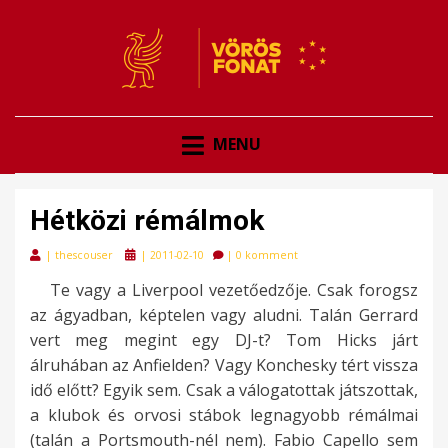
VÖRÖSFONAT
VÖRÖS FONAT
MENU
Hétközi rémálmok
Posted
|
thescouser
|
2011-02-10
|
0 komment
on
Te vagy a Liverpool vezetőedzője. Csak forogsz
az ágyadban, képtelen vagy aludni. Talán Gerrard
vert meg megint egy DJ-t? Tom Hicks járt
álruhában az Anfielden? Vagy Konchesky tért vissza
idő előtt? Egyik sem. Csak a válogatottak játszottak,
a klubok és orvosi stábok legnagyobb rémálmai
(talán a Portsmouth-nél nem). Fabio Capello sem