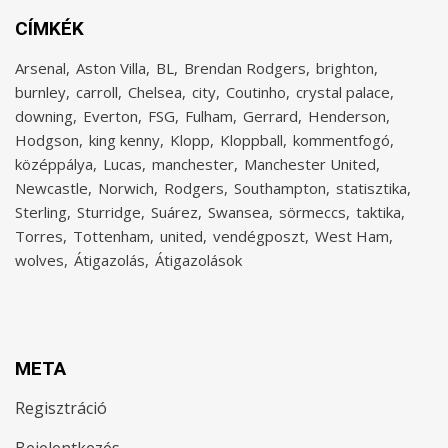
CÍMKÉK
Arsenal
Aston Villa
BL
Brendan Rodgers
brighton
burnley
carroll
Chelsea
city
Coutinho
crystal palace
downing
Everton
FSG
Fulham
Gerrard
Henderson
Hodgson
king kenny
Klopp
Kloppball
kommentfogó
középpálya
Lucas
manchester
Manchester United
Newcastle
Norwich
Rodgers
Southampton
statisztika
Sterling
Sturridge
Suárez
Swansea
sörmeccs
taktika
Torres
Tottenham
united
vendégposzt
West Ham
wolves
Átigazolás
Átigazolások
META
Regisztráció