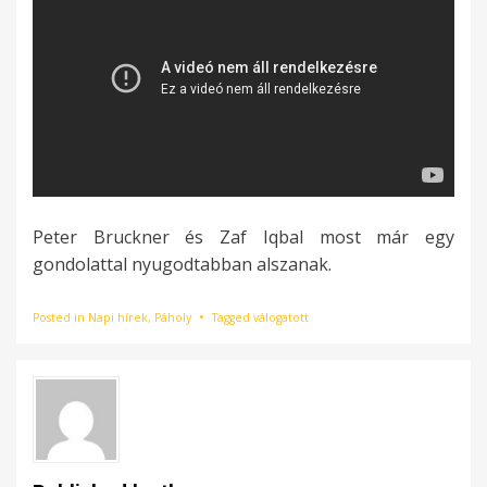
Peter Bruckner és Zaf Iqbal most már egy
gondolattal nyugodtabban alszanak.
Posted in
Napi hírek
,
Páholy
Tagged
válogatott