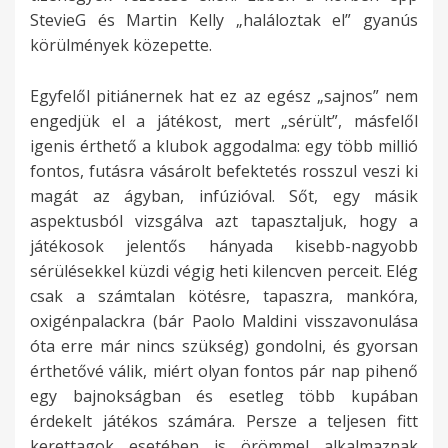
StevieG és Martin Kelly „haláloztak el” gyanús
körülmények közepette.
Egyfelől pitiánernek hat ez az egész „sajnos” nem
engedjük el a játékost, mert „sérült”, másfelől
igenis érthető a klubok aggodalma: egy több millió
fontos, futásra vásárolt befektetés rosszul veszi ki
magát az ágyban, infúzióval. Sőt, egy másik
aspektusból vizsgálva azt tapasztaljuk, hogy a
játékosok jelentős hányada kisebb-nagyobb
sérülésekkel küzdi végig heti kilencven perceit. Elég
csak a számtalan kötésre, tapaszra, mankóra,
oxigénpalackra (bár Paolo Maldini visszavonulása
óta erre már nincs szükség) gondolni, és gyorsan
érthetővé válik, miért olyan fontos pár nap pihenő
egy bajnokságban és esetleg több kupában
érdekelt játékos számára. Persze a teljesen fitt
kerettagok esetében is örömmel alkalmaznak