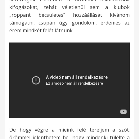
kifogásokat, tehát véletlenül sem a klubok
„roppant becsületes” hozzáállását kívánom
támogatni, csupán úgy gondolom, érdemes az
érem mindkét felét látnunk.
De hogy végre a mieink felé tereljem a szót:
örömmel jelenthetem be, hogy mindenki túlélte a