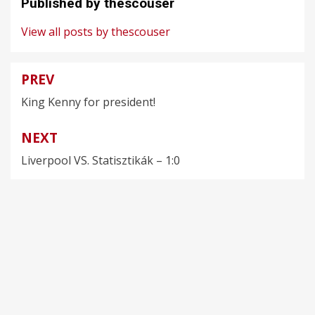
Published by
thescouser
View all posts by thescouser
PREV
Bejegyzés
King Kenny for president!
navigáció
NEXT
Liverpool VS. Statisztikák – 1:0