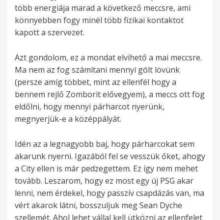
több energiája marad a következő meccsre, ami
könnyebben fogy minél több fizikai kontaktot
kapott a szervezet.
Azt gondolom, ez a mondat elvihető a mai meccsre.
Ma nem az fog számítani mennyi gólt lövünk
(persze amíg többet, mint az ellenfél hogy a
bennem rejlő Zomborit elővegyem), a meccs ott fog
eldőlni, hogy mennyi párharcot nyerünk,
megnyerjük-e a középpályát.
Idén az a legnagyobb baj, hogy párharcokat sem
akarunk nyerni. Igazából fel se vesszük őket, ahogy
a City ellen is már pedzegettem. Ez így nem mehet
tovább. Leszarom, hogy ez most egy új PSG akar
lenni, nem érdekel, hogy passzív csapdázás van, ma
vért akarok látni, bosszuljuk meg Sean Dyche
szellemét. Ahol lehet vállal kell ütközni az ellenfelet