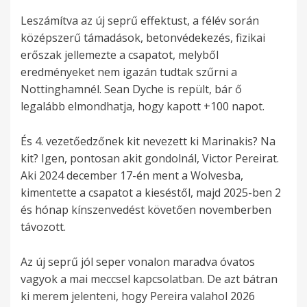
Leszámítva az új seprű effektust, a félév során
középszerű támadások, betonvédekezés, fizikai
erőszak jellemezte a csapatot, melyből
eredményeket nem igazán tudtak szűrni a
Nottinghamnél. Sean Dyche is repült, bár ő
legalább elmondhatja, hogy kapott +100 napot.
És 4. vezetőedzőnek kit nevezett ki Marinakis? Na
kit? Igen, pontosan akit gondolnál, Victor Pereirat.
Aki 2024 december 17-én ment a Wolvesba,
kimentette a csapatot a kieséstől, majd 2025-ben 2
és hónap kínszenvedést követően novemberben
távozott.
Az új seprű jól seper vonalon maradva óvatos
vagyok a mai meccsel kapcsolatban. De azt bátran
ki merem jelenteni, hogy Pereira valahol 2026