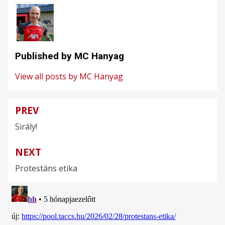
Published by
MC Hanyag
View all posts by MC Hanyag
PREV
Bejegyzés
Sirály!
navigáció
NEXT
Protestáns etika