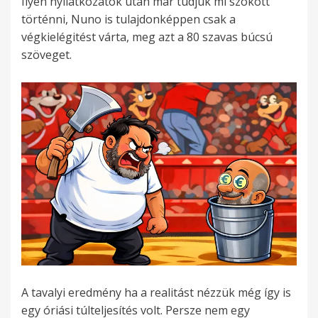
Ilyen nyilatkozatok után már tudjuk mi szokott
történni, Nuno is tulajdonképpen csak a
végkielégitést várta, meg azt a 80 szavas búcsú
szöveget.
A tavalyi eredmény ha a realitást nézzük még így is
egy óriási túlteljesítés volt. Persze nem egy