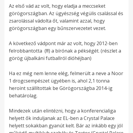
Az első vád az volt, hogy eladja a meccseket
görögországban. Az ügyészség végülis csalással és
zsarolással vádolta őt, valamint azzal, hogy
görögországban egy bűnszervezetet vezet.
A következő vádpont már az volt, hogy 2012-ben
felrobbantotta (!!!) a bírónak a pékségét. (részlet a
görög újbalkáni futballról dióhéjban)
Ha ez még nem lenne elég, felmerült a neve a Noor
1 drogcsempészet ügyében is, ahol 2,1 tonna
heroint szállítottak be Görögországba 2014-ig
behatárolag.
Mindezek után elintézni, hogy a konferencialiga
helyett ők induljanak az EL-ben a Crystal Palace
helyett sokakban gyanút kelt. Bár az inkább egy jól
működő multiklub szabály és Textor (Crystal Palace