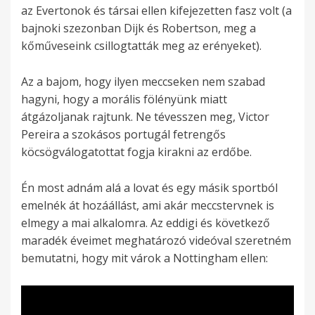
az Evertonok és társai ellen kifejezetten fasz volt (a
bajnoki szezonban Dijk és Robertson, meg a
kőműveseink csillogtatták meg az erényeket).
Az a bajom, hogy ilyen meccseken nem szabad
hagyni, hogy a morális fölényünk miatt
átgázoljanak rajtunk. Ne tévesszen meg, Victor
Pereira a szokásos portugál fetrengős
köcsögválogatottat fogja kirakni az erdőbe.
Én most adnám alá a lovat és egy másik sportból
emelnék át hozáállást, ami akár meccstervnek is
elmegy a mai alkalomra. Az eddigi és következő
maradék éveimet meghatározó videóval szeretném
bemutatni, hogy mit várok a Nottingham ellen: