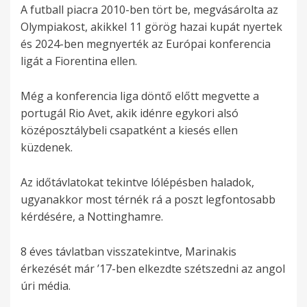
A futball piacra 2010-ben tört be, megvásárolta az
Olympiakost, akikkel 11 görög hazai kupát nyertek
és 2024-ben megnyerték az Európai konferencia
ligát a Fiorentina ellen.
Még a konferencia liga döntő előtt megvette a
portugál Rio Avet, akik idénre egykori alsó
középosztálybeli csapatként a kiesés ellen
küzdenek.
Az időtávlatokat tekintve lólépésben haladok,
ugyanakkor most térnék rá a poszt legfontosabb
kérdésére, a Nottinghamre.
8 éves távlatban visszatekintve, Marinakis
érkezését már ’17-ben elkezdte szétszedni az angol
úri média.