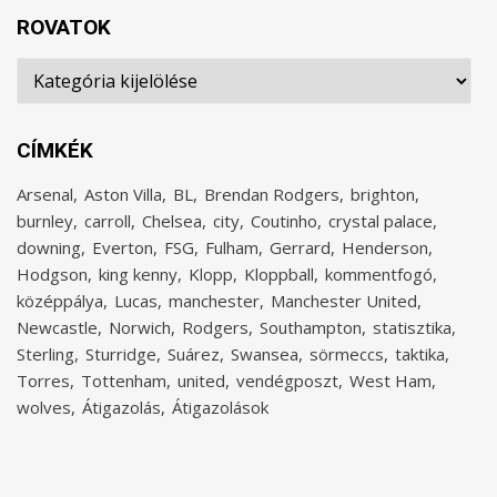
ROVATOK
Rovatok
CÍMKÉK
Arsenal
Aston Villa
BL
Brendan Rodgers
brighton
burnley
carroll
Chelsea
city
Coutinho
crystal palace
downing
Everton
FSG
Fulham
Gerrard
Henderson
Hodgson
king kenny
Klopp
Kloppball
kommentfogó
középpálya
Lucas
manchester
Manchester United
Newcastle
Norwich
Rodgers
Southampton
statisztika
Sterling
Sturridge
Suárez
Swansea
sörmeccs
taktika
Torres
Tottenham
united
vendégposzt
West Ham
wolves
Átigazolás
Átigazolások