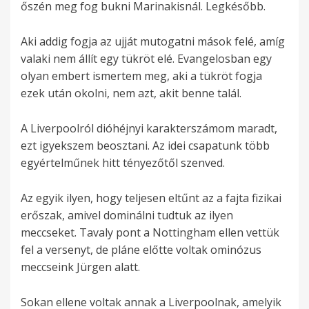
őszén meg fog bukni Marinakisnál. Legkésőbb.
Aki addig fogja az ujját mutogatni mások felé, amíg
valaki nem állít egy tükröt elé. Evangelosban egy
olyan embert ismertem meg, aki a tükröt fogja
ezek után okolni, nem azt, akit benne talál.
A Liverpoolról dióhéjnyi karakterszámom maradt,
ezt igyekszem beosztani. Az idei csapatunk több
egyértelműnek hitt tényezőtől szenved.
Az egyik ilyen, hogy teljesen eltűnt az a fajta fizikai
erőszak, amivel dominálni tudtuk az ilyen
meccseket. Tavaly pont a Nottingham ellen vettük
fel a versenyt, de pláne előtte voltak ominózus
meccseink Jürgen alatt.
Sokan ellene voltak annak a Liverpoolnak, amelyik