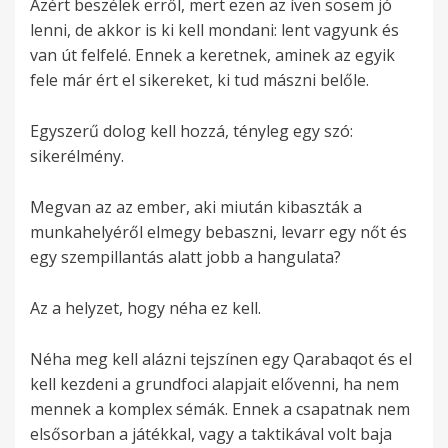
Azért beszélek erről, mert ezen az íven sosem jó
lenni, de akkor is ki kell mondani: lent vagyunk és
van út felfelé. Ennek a keretnek, aminek az egyik
fele már ért el sikereket, ki tud mászni belőle.
Egyszerű dolog kell hozzá, tényleg egy szó:
sikerélmény.
Megvan az az ember, aki miután kibaszták a
munkahelyéről elmegy bebaszni, levarr egy nőt és
egy szempillantás alatt jobb a hangulata?
Az a helyzet, hogy néha ez kell.
Néha meg kell alázni tejszínen egy Qarabaqot és el
kell kezdeni a grundfoci alapjait elővenni, ha nem
mennek a komplex sémák. Ennek a csapatnak nem
elsősorban a játékkal, vagy a taktikával volt baja