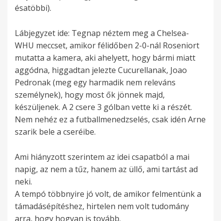
ésatöbbi).
Lábjegyzet ide: Tegnap néztem meg a Chelsea-
WHU meccset, amikor félidőben 2-0-nál Roseniort
mutatta a kamera, aki ahelyett, hogy bármi miatt
aggódna, higgadtan jelezte Cucurellanak, Joao
Pedronak (meg egy harmadik nem releváns
személynek), hogy most ők jönnek majd,
készüljenek. A 2 csere 3 gólban vette ki a részét.
Nem nehéz ez a futballmenedzselés, csak idén Arne
szarik bele a cseréibe.
Ami hiányzott szerintem az idei csapatból a mai
napig, az nem a tűz, hanem az üllő, ami tartást ad
neki.
A tempó többnyire jó volt, de amikor felmentünk a
támadásépítéshez, hirtelen nem volt tudomány
arra, hogy hogyan is tovább.