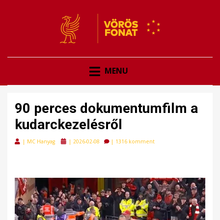
VÖRÖSFONAT
VÖRÖS FONAT
MENU
90 perces dokumentumfilm a
kudarckezelésről
Posted
|
MC Hanyag
|
2026-02-08
|
1316 komment
on