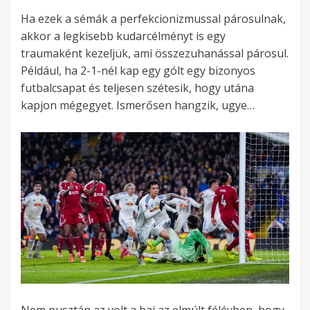
Ha ezek a sémák a perfekcionizmussal párosulnak,
akkor a legkisebb kudarcélményt is egy
traumaként kezeljük, ami összezuhanással párosul.
Például, ha 2-1-nél kap egy gólt egy bizonyos
futbalcsapat és teljesen szétesik, hogy utána
kapjon mégegyet. Ismerősen hangzik, ugye…
Nem pusztán az volt a baj az elmúlt félévben, hogy