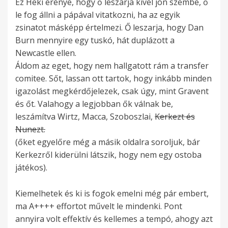
Ez Heki erénye, hogy ő leszarja kivel jön szembe, ő
le fog állni a pápával vitatkozni, ha az egyik
zsinatot másképp értelmezi. Ő leszarja, hogy Dan
Burn mennyire egy tuskó, hát duplázott a
Newcastle ellen.
Áldom az eget, hogy nem hallgatott rám a transfer
comitee. Sőt, lassan ott tartok, hogy inkább minden
igazolást megkérdőjelezek, csak úgy, mint Gravent
és őt. Valahogy a legjobban ők válnak be,
leszámítva Wirtz, Macca, Szoboszlai,
Kerkezt és
Nunezt.
(őket egyelőre még a másik oldalra soroljuk, bár
Kerkezről kiderülni látszik, hogy nem egy ostoba
játékos).
Kiemelhetek és ki is fogok emelni még pár embert,
ma A++++ effortot művelt le mindenki. Pont
annyira volt effektív és kellemes a tempó, ahogy azt