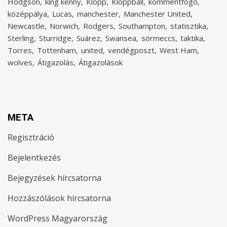
Hodgson
king kenny
Klopp
Kloppball
kommentfogó
középpálya
Lucas
manchester
Manchester United
Newcastle
Norwich
Rodgers
Southampton
statisztika
Sterling
Sturridge
Suárez
Swansea
sörmeccs
taktika
Torres
Tottenham
united
vendégposzt
West Ham
wolves
Átigazolás
Átigazolások
META
Regisztráció
Bejelentkezés
Bejegyzések hírcsatorna
Hozzászólások hírcsatorna
WordPress Magyarország