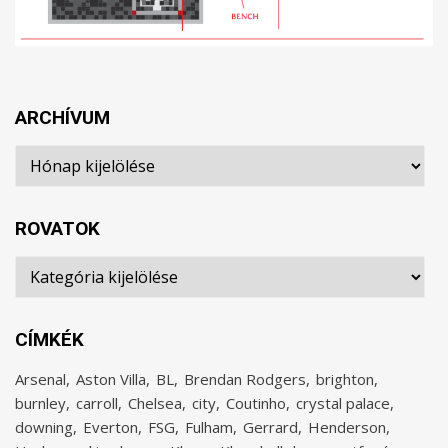
ARCHÍVUM
Archívum
ROVATOK
Rovatok
CÍMKÉK
Arsenal
Aston Villa
BL
Brendan Rodgers
brighton
burnley
carroll
Chelsea
city
Coutinho
crystal palace
downing
Everton
FSG
Fulham
Gerrard
Henderson