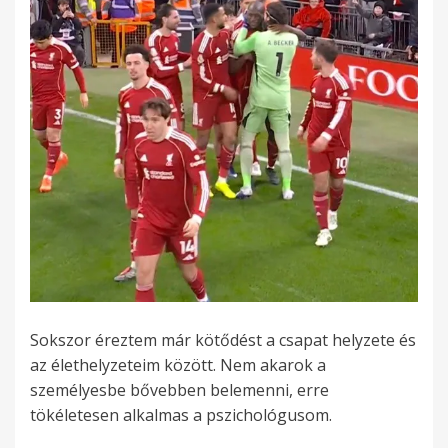
Sokszor éreztem már kötődést a csapat helyzete és
az élethelyzeteim között. Nem akarok a
személyesbe bővebben belemenni, erre
tökéletesen alkalmas a pszichológusom.