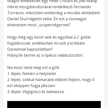
világot emlékeztet egy Peter Crouch és Joel Matip
hibrid mozgáskultúrával rendelkező Fernando
Torresre, miközben emberileg a morális ekitikétett
Daniel Sturridgetól vette. Én ezt a csomagot
elnevezem most „szupernégernek”.
Hogy még egy kicsit vele és egyúttal a 2. góllal
foglalkozzak: emlékeztek mi volt a kritikám
Darwinnal kapcsolatban?
Hiányzik benne az a tipikus vadászösztön.
Na most nézd meg ezt a gólt.
1. lépés: felméri a helyzetet
2. lépés: sokkal hamarabb eldönti fejben, hogy ő
ezt eképpen fogja játszani
3. lépés: Végigviszi és bebassza.