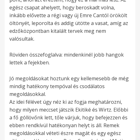
egész csapat ahelyett, hogy beroskadt volna,
inkább elővette a régi vagy új Emre Cantól örökölt
öltönyét, leporolta és addig ütötte a vasat, amíg az
edzőközpontban kitalált tervek meg nem
valósultak.
Röviden összefoglalva: mindenkinél jobb hangok
lettek a fejekben.
Jó megoldásokat hoztunk egy kellemesebb de még
mindig hatékony tempóval és csodálatos
megoldásokkal.
Az idei félévet úgy néz ki az fogja meghatározni,
hogy milyen meccset játszik Ekitiké és Wirtz. Előbbi
a fő góllövőnk lett, tőle várjuk, hogy befejezzen és
ebben rendkívül hatékonyan helyt is áll. Remek
megoldásokkal véteti észre magát és egy egész