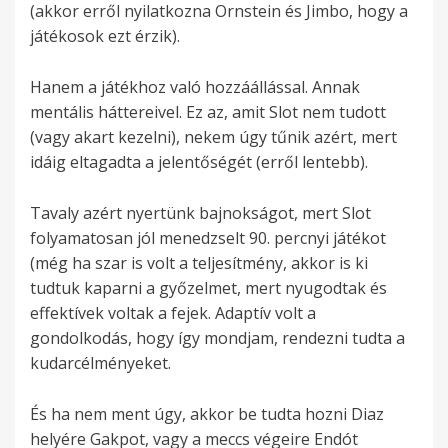
(akkor erről nyilatkozna Ornstein és Jimbo, hogy a
játékosok ezt érzik).
Hanem a játékhoz való hozzáállással. Annak
mentális háttereivel. Ez az, amit Slot nem tudott
(vagy akart kezelni), nekem úgy tűnik azért, mert
idáig eltagadta a jelentőségét (erről lentebb).
Tavaly azért nyertünk bajnokságot, mert Slot
folyamatosan jól menedzselt 90. percnyi játékot
(még ha szar is volt a teljesítmény, akkor is ki
tudtuk kaparni a győzelmet, mert nyugodtak és
effektívek voltak a fejek. Adaptív volt a
gondolkodás, hogy így mondjam, rendezni tudta a
kudarcélményeket.
És ha nem ment úgy, akkor be tudta hozni Diaz
helyére Gakpot, vagy a meccs végeire Endót