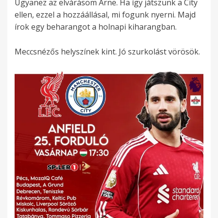
Ugyanez az elvárásom Arne. Ha így játszunk a City
ellen, ezzel a hozzáállásal, mi fogunk nyerni. Majd
írok egy beharangot a holnapi kiharangban.
Meccsnézős helyszínek kint. Jó szurkolást vörösök.