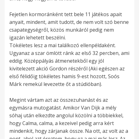
Fejetlen kormoránként tett bele 11 játékos apait
anyait, mindent, amit tudott, de nem volt szó benne
csapategységről, közös munkáról pedig nem
igazán lehetett beszélni.
Tökéletes lesz a mai találkozó ellenpéldaként.
Ugyanaz a szar ömlött ránk az első 32 percben, ami
eddig. Középpályás átmenetekből egy jól
kivitelezett akció Gordon részéről (Aki egészen az
első félidőig tökéletes hamis 9-est hozott, Soós
Márk remekül levezette őt a stúdióban).
Megint vártam azt az összezuhanást és az
egymásra mutogatást. Amikor Van Dijk a mély
sóhaj után elkezdte angolul közölni a többiekkel,
hogy Calma, calma, a kezeivel pedig arra kért
mindenkit, hogy zárjanak össze. Na ott, az volt az a
pont, ahol azt éreztem, hogy ez a mai más lesz. Az