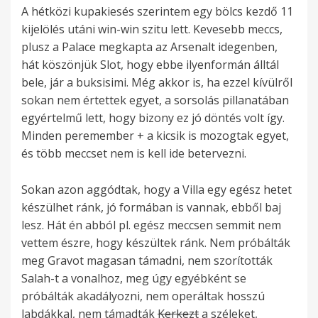
A hétközi kupakiesés szerintem egy bölcs kezdő 11
kijelölés utáni win-win szitu lett. Kevesebb meccs,
plusz a Palace megkapta az Arsenalt idegenben,
hát köszönjük Slot, hogy ebbe ilyenformán álltál
bele, jár a buksisimi. Még akkor is, ha ezzel kívülről
sokan nem értettek egyet, a sorsolás pillanatában
egyértelmű lett, hogy bizony ez jó döntés volt így.
Minden peremember + a kicsik is mozogtak egyet,
és több meccset nem is kell ide betervezni.
Sokan azon aggódtak, hogy a Villa egy egész hetet
készülhet ránk, jó formában is vannak, ebből baj
lesz. Hát én abból pl. egész meccsen semmit nem
vettem észre, hogy készültek ránk. Nem próbálták
meg Gravot magasan támadni, nem szorították
Salah-t a vonalhoz, meg úgy egyébként se
próbálták akadályozni, nem operáltak hosszú
labdákkal, nem támadták
Kerkezt
a széleket,