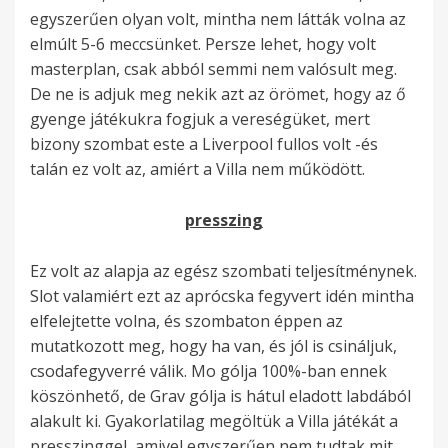
egyszerűen olyan volt, mintha nem látták volna az
elmúlt 5-6 meccsünket. Persze lehet, hogy volt
masterplan, csak abból semmi nem valósult meg.
De ne is adjuk meg nekik azt az örömet, hogy az ő
gyenge játékukra fogjuk a vereségüket, mert
bizony szombat este a Liverpool fullos volt -és
talán ez volt az, amiért a Villa nem működött.
presszing
Ez volt az alapja az egész szombati teljesítménynek.
Slot valamiért ezt az aprócska fegyvert idén mintha
elfelejtette volna, és szombaton éppen az
mutatkozott meg, hogy ha van, és jól is csináljuk,
csodafegyverré válik. Mo gólja 100%-ban ennek
köszönhető, de Grav gólja is hátul eladott labdából
alakult ki. Gyakorlatilag megöltük a Villa játékát a
presszinggel, amivel egyszerűen nem tudtak mit