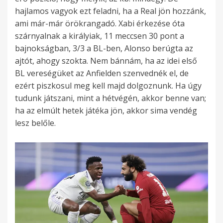
hajlamos vagyok ezt feladni, ha a Real jön hozzánk,
ami már-már örökrangadó. Xabi érkezése óta
szárnyalnak a királyiak, 11 meccsen 30 pont a
bajnokságban, 3/3 a BL-ben, Alonso berúgta az
ajtót, ahogy szokta. Nem bánnám, ha az idei első
BL vereségüket az Anfielden szenvednék el, de
ezért piszkosul meg kell majd dolgoznunk. Ha úgy
tudunk játszani, mint a hétvégén, akkor benne van;
ha az elmúlt hetek játéka jön, akkor sima vendég
lesz belőle.