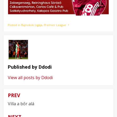
Posted in
Bajnokok Ligája
,
Premier League
Published by
Ddodi
View all posts by Ddodi
PREV
Bejegyzés
Villa a bőr alá
navigáció