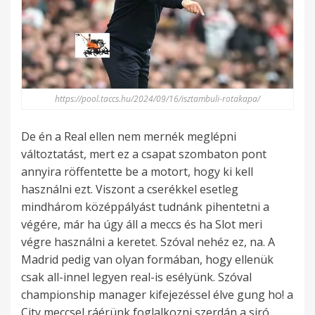
https://pool.taccs.hu/2024/09/16/isztambuli-rotakapa/
De én a Real ellen nem mernék meglépni
változtatást, mert ez a csapat szombaton pont
annyira röffentette be a motort, hogy ki kell
használni ezt. Viszont a cserékkel esetleg
mindhárom középpályást tudnánk pihentetni a
végére, már ha úgy áll a meccs és ha Slot meri
végre használni a keretet. Szóval nehéz ez, na. A
Madrid pedig van olyan formában, hogy ellenük
csak all-innel legyen real-is esélyünk. Szóval
championship manager kifejezéssel élve gung ho! a
City meccsel ráérünk foglalkozni szerdán a siró