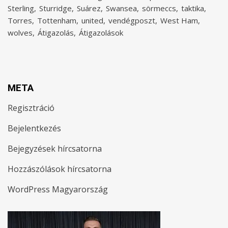
Sterling
Sturridge
Suárez
Swansea
sörmeccs
taktika
Torres
Tottenham
united
vendégposzt
West Ham
wolves
Átigazolás
Átigazolások
META
Regisztráció
Bejelentkezés
Bejegyzések hírcsatorna
Hozzászólások hírcsatorna
WordPress Magyarország