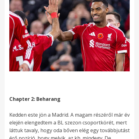
Chapter 2: Beharang
Kedden este jön a Madrid. A magam részéről már év
elején elengedtem a BL szezon csoportkörét, mert
láttuk tavaly, hogy oda bőven elég egy továbbjutást
érő pozíció, hogy melyik, az kb. mindegy. De