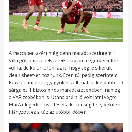
A meccsben azért még benn maradt szerintem 1
Villa gól, amit a helyzeteik alapján megérdemeltek
volna, de külön öröm az is, hogy végre sikerült
clean sheet-et hoznunk. Ezen túl pedig szerintem
Powson megint egy gyökér volt, nálam legalább 2-3
sárga és 1 biztos piros maradt a zsebében, nameg
a VAR zsebében is. Utána azért jó volt látni végre
MacA elégedett üvöltését a közönség felé, belőle is
hiányzott ez a tűz az utóbbi időben.