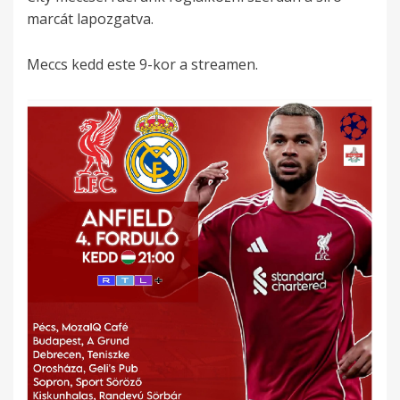
marcát lapozgatva.
Meccs kedd este 9-kor a streamen.