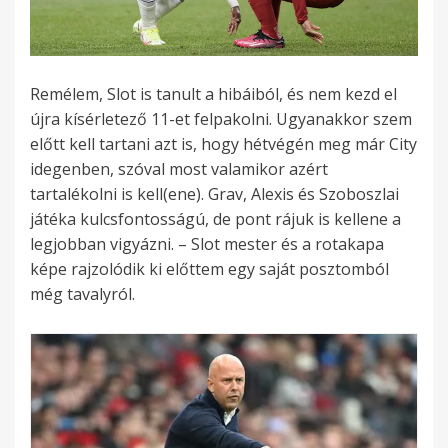
Remélem, Slot is tanult a hibáiból, és nem kezd el
újra kísérletező 11-et felpakolni. Ugyanakkor szem
előtt kell tartani azt is, hogy hétvégén meg már City
idegenben, szóval most valamikor azért
tartalékolni is kell(ene). Grav, Alexis és Szoboszlai
játéka kulcsfontosságú, de pont rájuk is kellene a
legjobban vigyázni. – Slot mester és a rotakapa
képe rajzolódik ki előttem egy saját posztomból
még tavalyról.