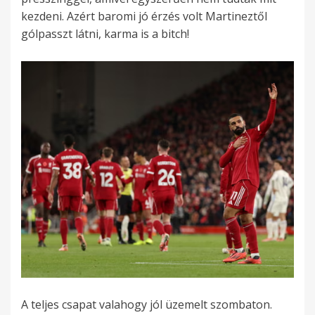
kezdeni. Azért baromi jó érzés volt Martineztől
gólpasszt látni, karma is a bitch!
A teljes csapat valahogy jól üzemelt szombaton.