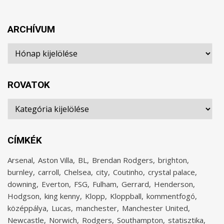
ARCHÍVUM
Archívum
ROVATOK
Rovatok
CÍMKÉK
Arsenal
Aston Villa
BL
Brendan Rodgers
brighton
burnley
carroll
Chelsea
city
Coutinho
crystal palace
downing
Everton
FSG
Fulham
Gerrard
Henderson
Hodgson
king kenny
Klopp
Kloppball
kommentfogó
középpálya
Lucas
manchester
Manchester United
Newcastle
Norwich
Rodgers
Southampton
statisztika