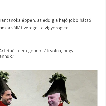
arancsnoka éppen, az eddig a hajó jobb hátsó
nek a vállát veregette vigyorogva:
 Artetáék nem gondolták volna, hogy
bennük.”