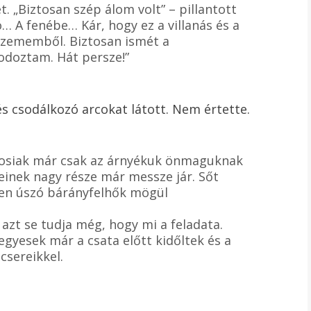
t. „Biztosan szép álom volt” – pillantott
… A fenébe… Kár, hogy ez a villanás és a
szememből. Biztosan ismét a
odoztam. Hát persze!”
és csodálkozó arcokat látott. Nem értette.
rosiak már csak az árnyékuk önmaguknak
seinek nagy része már messze jár. Sőt
gen úszó bárányfelhők mögül
azt se tudja még, hogy mi a feladata.
egyesek már a csata előtt kidőltek és a
csereikkel.