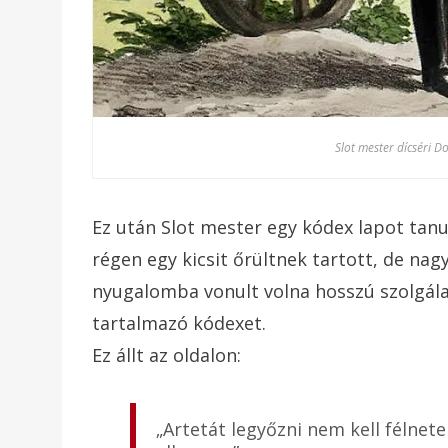
Slot mester dícséri 
Ez után Slot mester egy kódex lapot tan
régen egy kicsit őrültnek tartott, de na
nyugalomba vonult volna hosszú szolgálat
tartalmazó kódexet.
Ez állt az oldalon:
„Artetát legyőzni nem kell félnet