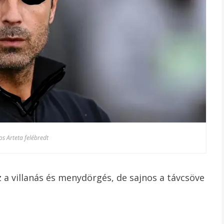
s Arteta felébredt
 a villanás és menydörgés, de sajnos a távcsöve