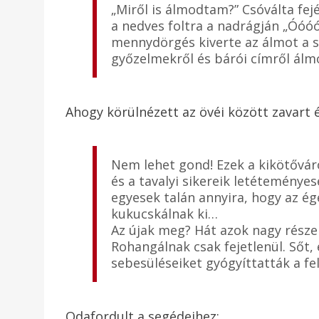
„Miről is álmodtam?” Csóválta fejé
a nedves foltra a nadrágján „Óóóó
mennydörgés kiverte az álmot a 
győzelmekről és bárói címről álm
Ahogy körülnézett az övéi között zavart 
Nem lehet gond! Ezek a kikötővá
és a tavalyi sikereik letéteménye
egyesek talán annyira, hogy az é
kukucskálnak ki…
Az újak meg? Hát azok nagy része 
Rohangálnak csak fejetlenül. Sőt, 
sebesüléseiket gyógyíttatták a fel
Odafordult a segédeihez: