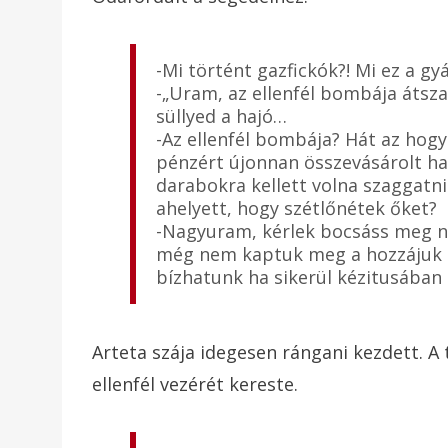
-Mi történt gazfickók?! Mi ez a g
-„Uram, az ellenfél bombája átsza
süllyed a hajó…
-Az ellenfél bombája? Hát az hogy
pénzért újonnan összevásárolt h
darabokra kellett volna szaggatniu
ahelyett, hogy szétlőnétek őket?
-Nagyuram, kérlek bocsáss meg ne
még nem kaptuk meg a hozzájuk il
bízhatunk ha sikerül kézitusában 
Arteta szája idegesen rángani kezdett. A 
ellenfél vezérét kereste.