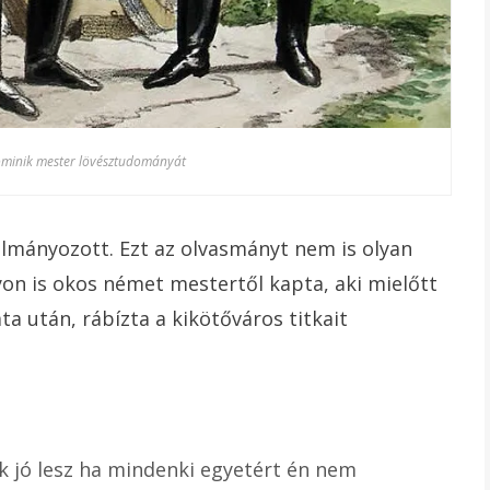
Dominik mester lövésztudományát
ulmányozott. Ezt az olvasmányt nem is olyan
gyon is okos német mestertől kapta, aki mielőtt
a után, rábízta a kikötőváros titkait
ek jó lesz ha mindenki egyetért én nem