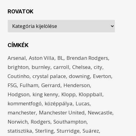
ROVATOK
Rovatok
CÍMKÉK
Arsenal
Aston Villa
BL
Brendan Rodgers
brighton
burnley
carroll
Chelsea
city
Coutinho
crystal palace
downing
Everton
FSG
Fulham
Gerrard
Henderson
Hodgson
king kenny
Klopp
Kloppball
kommentfogó
középpálya
Lucas
manchester
Manchester United
Newcastle
Norwich
Rodgers
Southampton
statisztika
Sterling
Sturridge
Suárez