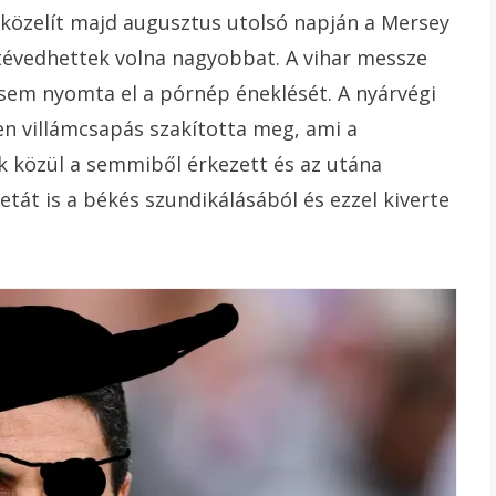
r közelít majd augusztus utolsó napján a Mersey
 tévedhettek volna nagyobbat. A vihar messze
a sem nyomta el a pórnép éneklését. A nyárvégi
en villámcsapás szakította meg, ami a
 közül a semmiből érkezett és az utána
tát is a békés szundikálásából és ezzel kiverte