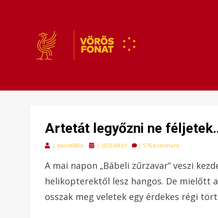
VÖRÖSFONAT
VÖRÖS FONAT
Artetát legyőzni ne féljetek
Posted
|
balint0806
|
2025-09-01
|
576 komment
on
A mai napon „Bábeli zűrzavar” veszi kez
helikopterektől lesz hangos. De mielőtt
osszak meg veletek egy érdekes régi tö