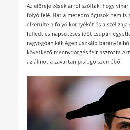
Az előrejelzések arról szóltak, hogy viha
folyó felé. Hát a meteorológusok nem is
elkerülte a folyó környékét és a szél zaj
fülledt és napsütéses időt csupán egyetl
ragyogóan kék égen úszkáló bárányfelhők
következő mennydörgés felriasztotta Arte
az álmot a zavartan pislogó szeméből.