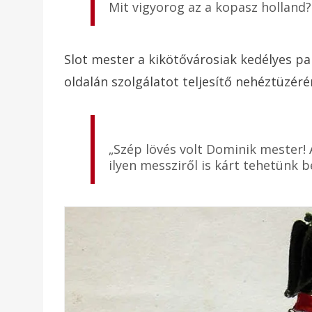
Mit vigyorog az a kopasz holland?
Slot mester a kikötővárosiak kedélyes p
oldalán szolgálatot teljesítő nehéztüzéré
„Szép lövés volt Dominik mester!
ilyen messziről is kárt tehetünk 