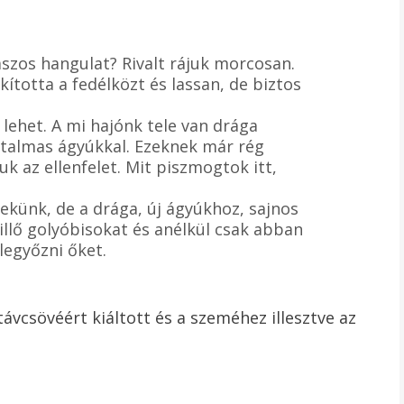
yászos hangulat? Rivalt rájuk morcosan.
kította a fedélközt és lassan, de biztos
 lehet. A mi hajónk tele van drága
atalmas ágyúkkal. Ezeknek már rég
k az ellenfelet. Mit piszmogtok itt,
künk, de a drága, új ágyúkhoz, sajnos
lő golyóbisokat és anélkül csak abban
legyőzni őket.
távcsövéért kiáltott és a szeméhez illesztve az