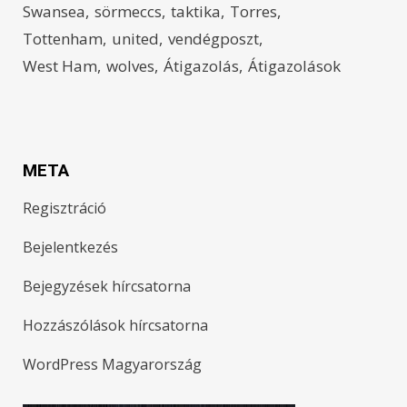
Swansea
sörmeccs
taktika
Torres
Tottenham
united
vendégposzt
West Ham
wolves
Átigazolás
Átigazolások
META
Regisztráció
Bejelentkezés
Bejegyzések hírcsatorna
Hozzászólások hírcsatorna
WordPress Magyarország