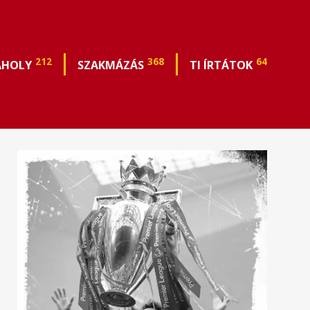
212
368
64
ÁHOLY
SZAKMÁZÁS
TI ÍRTÁTOK