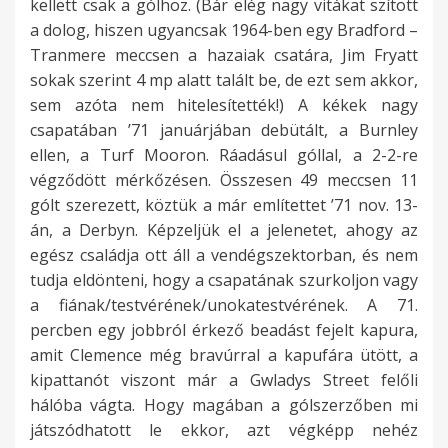
kellett csak a gólhoz. (Bár elég nagy vitákat szított
a dolog, hiszen ugyancsak 1964-ben egy Bradford –
Tranmere meccsen a hazaiak csatára, Jim Fryatt
sokak szerint 4 mp alatt talált be, de ezt sem akkor,
sem azóta nem hitelesítették!) A kékek nagy
csapatában ’71 januárjában debütált, a Burnley
ellen, a Turf Mooron. Ráadásul góllal, a 2-2-re
végződött mérkőzésen. Összesen 49 meccsen 11
gólt szerezett, köztük a már említettet ’71 nov. 13-
án, a Derbyn. Képzeljük el a jelenetet, ahogy az
egész családja ott áll a vendégszektorban, és nem
tudja eldönteni, hogy a csapatának szurkoljon vagy
a fiának/testvérének/unokatestvérének. A 71.
percben egy jobbról érkező beadást fejelt kapura,
amit Clemence még bravúrral a kapufára ütött, a
kipattanót viszont már a Gwladys Street felőli
hálóba vágta. Hogy magában a gólszerzőben mi
játszódhatott le ekkor, azt végképp nehéz