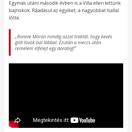
Egymás utáni második évben is a Villa ellen lettünk
bajnokok. Ráadásul az egyiket, a nagyobbat ballal
lőtte.
„Ronnie Moran mindig azzal traktál, hogy kevés
gólt lövök bal lábbal. Ezután a meccs után
remélem elfelejt egy darabig!”