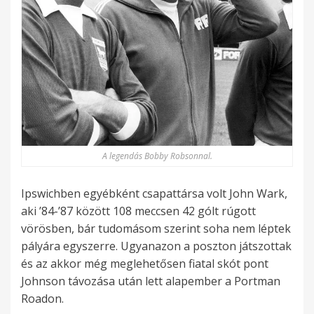
A legendás Bobby Robsonnal.
Ipswichben egyébként csapattársa volt John Wark,
aki ’84-’87 között 108 meccsen 42 gólt rúgott
vörösben, bár tudomásom szerint soha nem léptek
pályára egyszerre. Ugyanazon a poszton játszottak
és az akkor még meglehetősen fiatal skót pont
Johnson távozása után lett alapember a Portman
Roadon.