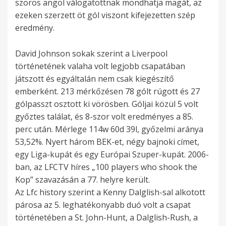
szoros angol válogatottnak mondhatja magát, az
ezeken szerzett öt gól viszont kifejezetten szép
eredmény.
David Johnson sokak szerint a Liverpool
történetének valaha volt legjobb csapatában
játszott és egyáltalán nem csak kiegészítő
emberként. 213 mérkőzésen 78 gólt rúgott és 27
gólpasszt osztott ki vörösben. Góljai közül 5 volt
győztes találat, és 8-szor volt eredményes a 85.
perc után. Mérlege 114w 60d 39l, győzelmi aránya
53,52%. Nyert három BEK-et, négy bajnoki címet,
egy Liga-kupát és egy Európai Szuper-kupát. 2006-
ban, az LFCTV híres „100 players who shook the
Kop” szavazásán a 77. helyre került.
Az Lfc history szerint a Kenny Dalglish-sal alkotott
párosa az 5. leghatékonyabb duó volt a csapat
történetében a St. John-Hunt, a Dalglish-Rush, a