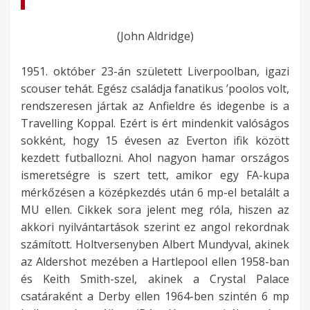
(John Aldridge)
1951. október 23-án született Liverpoolban, igazi
scouser tehát. Egész családja fanatikus ’poolos volt,
rendszeresen jártak az Anfieldre és idegenbe is a
Travelling Koppal. Ezért is ért mindenkit valóságos
sokként, hogy 15 évesen az Everton ifik között
kezdett futballozni. Ahol nagyon hamar országos
ismeretségre is szert tett, amikor egy FA-kupa
mérkőzésen a középkezdés után 6 mp-el betalált a
MU ellen. Cikkek sora jelent meg róla, hiszen az
akkori nyilvántartások szerint ez angol rekordnak
számított. Holtversenyben Albert Mundyval, akinek
az Aldershot mezében a Hartlepool ellen 1958-ban
és Keith Smith-szel, akinek a Crystal Palace
csatáraként a Derby ellen 1964-ben szintén 6 mp