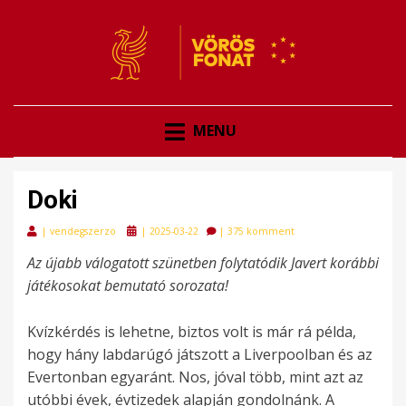
VÖRÖSFONAT
VÖRÖS FONAT
MENU
Doki
Posted
|
vendegszerzo
|
2025-03-22
|
375 komment
on
Az újabb válogatott szünetben folytatódik Javert korábbi
játékosokat bemutató sorozata!
Kvízkérdés is lehetne, biztos volt is már rá példa,
hogy hány labdarúgó játszott a Liverpoolban és az
Evertonban egyaránt. Nos, jóval több, mint azt az
utóbbi évek, évtizedek alapján gondolnánk. A