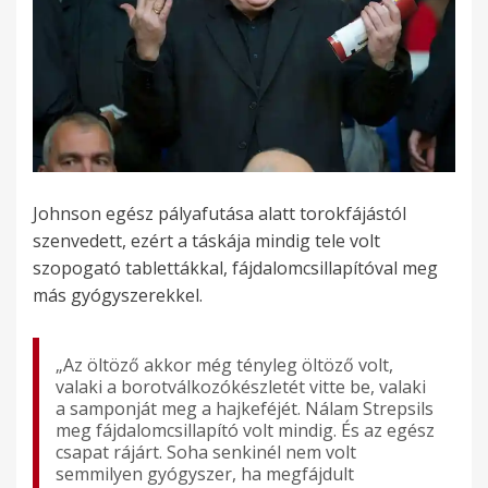
Johnson egész pályafutása alatt torokfájástól
szenvedett, ezért a táskája mindig tele volt
szopogató tablettákkal, fájdalomcsillapítóval meg
más gyógyszerekkel.
„Az öltöző akkor még tényleg öltöző volt,
valaki a borotválkozókészletét vitte be, valaki
a samponját meg a hajkeféjét. Nálam Strepsils
meg fájdalomcsillapító volt mindig. És az egész
csapat rájárt. Soha senkinél nem volt
semmilyen gyógyszer, ha megfájdult