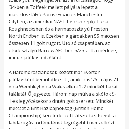
szabályok megengedték azt a furcsaságot, hogy
’84-ben a Toffeek mellett pályára lépett a
másodosztályú Barnsleyban és Manchester
Cityben, az amerikai NASL-ben szereplő Tulsa
Roughnecksben és a harmadosztályú Preston
North Endben is. Ezekben a gárdákban 55 meccsen
összesen 11 gólt rúgott. Utolsó csapatában, az
ötödosztályú Barrow AFC-ben 5/25 volt a mérlege,
immár játékos-edzőként.
A Háromoroszlánosok között már Everton
játékosként bemutatkozott, amikor is ’75. május 21-
én a Wembleyben a Wales elleni 2-2 mindkét hazai
találatát Ő jegyezte. Három nap múlva a skótok 5-
1-es legyőzésekor szintén gólt szerzett. Mindkét
meccset a Brit Házibajnokság (British Home
Championship) keretei között játszották. Ez volt a
labdarúgás történetének legrégebbi nemzetközi