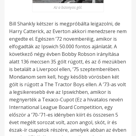
Az a bizonyos gól.
Bill Shankly kétszer is megpróbálta leigazolni, de
Harry Catterick, az Everton akkori menedzsere nem
engedte el. Egészen ’72 novemberéig, amikor is
elfogadták az Ipswich 50.000 fontos ajánlatát. A
következő négy évben Bobby Robson irányítása
alatt 136 meccsen 35 gólt rúgott, és az ő mezükben
is betalált a Liverpool ellen, ’75 szeptemberében.
Mondanom sem kell, hogy később vörösben két
gólt is rúgott a The Tractor Boys ellen. A ’73-as volt
a legsikeresebb éve az Ipswichben, amikor is
megnyerték a Texaco-Cupot (Ez a hivatalos nevén
International League Board Competition, egy
először a ’70-’71-es idényben kiírt és összesen 5
évet megélt sorozat volt, azon angol, skót, ír és
észak-ír csapatok részére, amelyek abban az évben