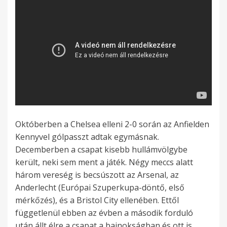
Októberben a Chelsea elleni 2-0 során az Anfielden
Kennyvel gólpasszt adtak egymásnak.
Decemberben a csapat kisebb hullámvölgybe
került, neki sem ment a játék. Négy meccs alatt
három vereség is becsúszott az Arsenal, az
Anderlecht (Európai Szuperkupa-döntő, első
mérkőzés), és a Bristol City ellenében. Ettől
függetlenül ebben az évben a második forduló
után állt élre a csapat a bajnokságban és ott is