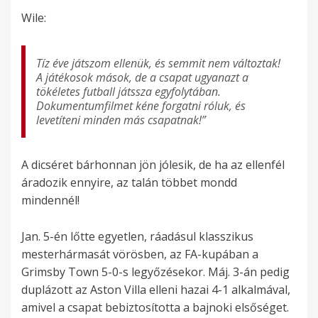
Wile:
Tíz éve játszom ellenük, és semmit nem változtak!
A játékosok mások, de a csapat ugyanazt a
tökéletes futball játssza egyfolytában.
Dokumentumfilmet kéne forgatni róluk, és
levetíteni minden más csapatnak!”
A dicséret bárhonnan jön jólesik, de ha az ellenfél
áradozik ennyire, az talán többet mondd
mindennél!
Jan. 5-én lőtte egyetlen, ráadásul klasszikus
mesterhármasát vörösben, az FA-kupában a
Grimsby Town 5-0-s legyőzésekor. Máj. 3-án pedig
duplázott az Aston Villa elleni hazai 4-1 alkalmával,
amivel a csapat bebiztosította a bajnoki elsőséget.