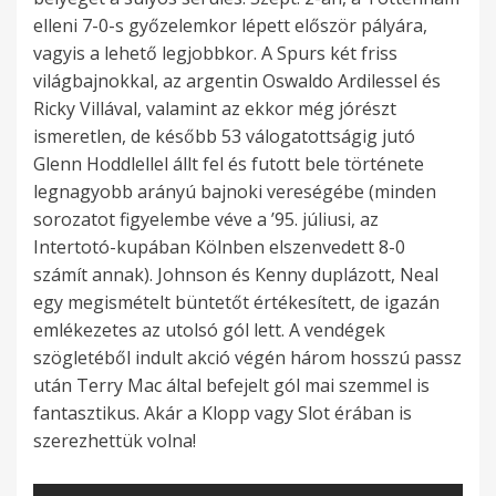
elleni 7-0-s győzelemkor lépett először pályára,
vagyis a lehető legjobbkor. A Spurs két friss
világbajnokkal, az argentin Oswaldo Ardilessel és
Ricky Villával, valamint az ekkor még jórészt
ismeretlen, de később 53 válogatottságig jutó
Glenn Hoddlellel állt fel és futott bele története
legnagyobb arányú bajnoki vereségébe (minden
sorozatot figyelembe véve a ’95. júliusi, az
Intertotó-kupában Kölnben elszenvedett 8-0
számít annak). Johnson és Kenny duplázott, Neal
egy megismételt büntetőt értékesített, de igazán
emlékezetes az utolsó gól lett. A vendégek
szögletéből indult akció végén három hosszú passz
után Terry Mac által befejelt gól mai szemmel is
fantasztikus. Akár a Klopp vagy Slot érában is
szerezhettük volna!