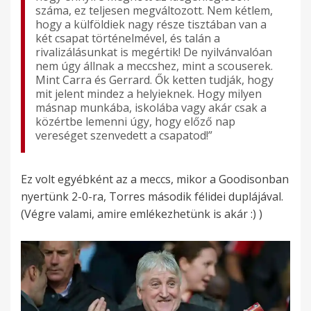
száma, ez teljesen megváltozott. Nem kétlem,
hogy a külföldiek nagy része tisztában van a
két csapat történelmével, és talán a
rivalizálásunkat is megértik! De nyilvánvalóan
nem úgy állnak a meccshez, mint a scouserek.
Mint Carra és Gerrard. Ők ketten tudják, hogy
mit jelent mindez a helyieknek. Hogy milyen
másnap munkába, iskolába vagy akár csak a
közértbe lemenni úgy, hogy előző nap
vereséget szenvedett a csapatod!”
Ez volt egyébként az a meccs, mikor a Goodisonban
nyertünk 2-0-ra, Torres második félidei duplájával.
(Végre valami, amire emlékezhetünk is akár :) )