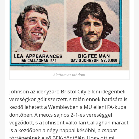
Alattam az utódom.
Johnson az idényzáró Bristol City elleni idegenbeli
vereségkor gólt szerzett, s talán ennek hatására is
kezdő lehetett a Wembleyben a MU elleni FA-kupa
döntőben. A meccs sajnos 2-1-es vereséggel
végződött, s a Johnsont váltó Ian Callaghan maradt
is a kezdőben a négy nappal későbbi, a csapat
történetének első BEK-döntőjén. Hogy ott mi