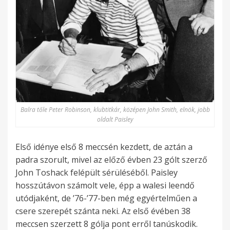
Balra tőle Peter Robinson, klubtitkár, középen John Smith, elnök, jobb
oldalt Paisley
Első idénye első 8 meccsén kezdett, de aztán a
padra szorult, mivel az előző évben 23 gólt szerző
John Toshack felépült sérüléséből. Paisley
hosszútávon számolt vele, épp a walesi leendő
utódjaként, de ’76-’77-ben még egyértelműen a
csere szerepét szánta neki. Az első évében 38
meccsen szerzett 8 gólja pont erről tanúskodik.