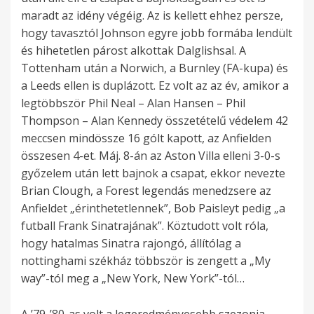
maradt az idény végéig. Az is kellett ehhez persze,
hogy tavasztól Johnson egyre jobb formába lendült
és hihetetlen párost alkottak Dalglishsal. A
Tottenham után a Norwich, a Burnley (FA-kupa) és
a Leeds ellen is duplázott. Ez volt az az év, amikor a
legtöbbször Phil Neal – Alan Hansen – Phil
Thompson – Alan Kennedy összetételű védelem 42
meccsen mindössze 16 gólt kapott, az Anfielden
összesen 4-et. Máj. 8-án az Aston Villa elleni 3-0-s
győzelem után lett bajnok a csapat, ekkor nevezte
Brian Clough, a Forest legendás menedzsere az
Anfieldet „érinthetetlennek”, Bob Paisleyt pedig „a
futball Frank Sinatrajának”. Köztudott volt róla,
hogy hatalmas Sinatra rajongó, állítólag a
nottinghami székház többször is zengett a „My
way”-tól meg a „New York, New York”-tól…