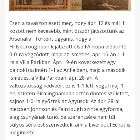
Ezen a tavaszon esett meg, hogy ápr. 12 és máj. 1
között nem kevesebb, mint ötször játszottunk az
Arsenallal. Történt ugyanis, hogy a
Hillsboroughban lejátszott első FA-kupa elődöntő
0-0-ra végződött, majd az ismétlés, ápr. 16-án 1-1-
re a Villa Parkban. Ápr. 19-én következett egy
bajnoki (szintén 1-1 az Anfielden), majd a második
ismétlés, a Villa Parkban, ápr. 28-án. A
változatosság kedvéért ez is 1-1 lett, végül máj. 1-
én, szintén Birminghamban aztán döntés született,
sajnos 1-0-ra győztek az Ágyúsok. Az ápr. 28-ai
meccsen Johnson és Fairclough szinte egyforma,
elég csúnyának tűnő, de szerencsére nem túl
súlyos sérülést szenvedtek, ami a Liverpool Echot is
megihlette: