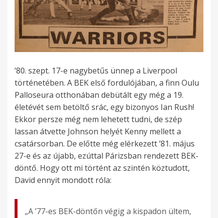
’80. szept. 17-e nagybetűs ünnep a Liverpool
történetében. A BEK első fordulójában, a finn Oulu
Palloseura otthonában debütált egy még a 19.
életévét sem betöltő srác, egy bizonyos Ian Rush!
Ekkor persze még nem lehetett tudni, de szép
lassan átvette Johnson helyét Kenny mellett a
csatársorban. De előtte még elérkezett ’81. május
27-e és az újabb, ezúttal Párizsban rendezett BEK-
döntő. Hogy ott mi történt az szintén köztudott,
David ennyit mondott róla:
„A ’77-es BEK-döntőn végig a kispadon ültem,