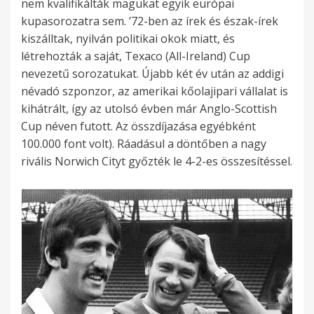
nem kvalifikálták magukat egyik európai
kupasorozatra sem. ’72-ben az írek és észak-írek
kiszálltak, nyilván politikai okok miatt, és
létrehozták a saját, Texaco (All-Ireland) Cup
nevezetű sorozatukat. Újabb két év után az addigi
névadó szponzor, az amerikai kőolajipari vállalat is
kihátrált, így az utolsó évben már Anglo-Scottish
Cup néven futott. Az összdíjazása egyébként
100.000 font volt). Ráadásul a döntőben a nagy
rivális Norwich Cityt győzték le 4-2-es összesítéssel.