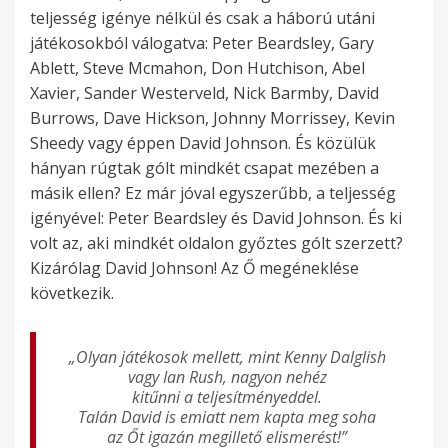
teljesség igénye nélkül és csak a háború utáni
játékosokból válogatva: Peter Beardsley, Gary
Ablett, Steve Mcmahon, Don Hutchison, Abel
Xavier, Sander Westerveld, Nick Barmby, David
Burrows, Dave Hickson, Johnny Morrissey, Kevin
Sheedy vagy éppen David Johnson. És közülük
hányan rúgtak gólt mindkét csapat mezében a
másik ellen? Ez már jóval egyszerűbb, a teljesség
igényével: Peter Beardsley és David Johnson. És ki
volt az, aki mindkét oldalon győztes gólt szerzett?
Kizárólag David Johnson! Az Ő megéneklése
következik.
„Olyan játékosok mellett, mint Kenny Dalglish
vagy Ian Rush, nagyon nehéz
kitűnni a teljesítményeddel.
Talán David is emiatt nem kapta meg soha
az Őt igazán megillető elismerést!”