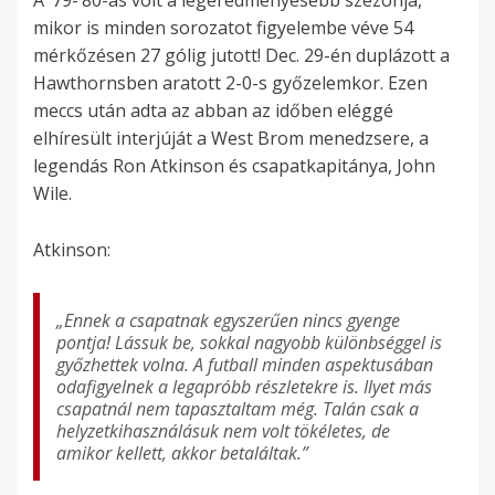
A ’79-’80-as volt a legeredményesebb szezonja,
mikor is minden sorozatot figyelembe véve 54
mérkőzésen 27 gólig jutott! Dec. 29-én duplázott a
Hawthornsben aratott 2-0-s győzelemkor. Ezen
meccs után adta az abban az időben eléggé
elhíresült interjúját a West Brom menedzsere, a
legendás Ron Atkinson és csapatkapitánya, John
Wile.
Atkinson:
„Ennek a csapatnak egyszerűen nincs gyenge
pontja! Lássuk be, sokkal nagyobb különbséggel is
győzhettek volna. A futball minden aspektusában
odafigyelnek a legapróbb részletekre is. Ilyet más
csapatnál nem tapasztaltam még. Talán csak a
helyzetkihasználásuk nem volt tökéletes, de
amikor kellett, akkor betaláltak.”