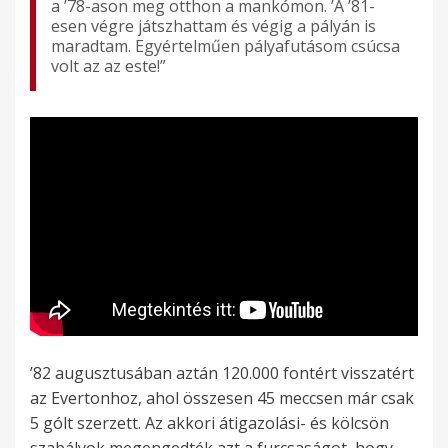
a ’78-ason meg otthon a mankómon. ’A ’81-
esen végre játszhattam és végig a pályán is
maradtam. Egyértelműen pályafutásom csúcsa
volt az az este!”
’82 augusztusában aztán 120.000 fontért visszatért
az Evertonhoz, ahol összesen 45 meccsen már csak
5 gólt szerzett. Az akkori átigazolási- és kölcsön