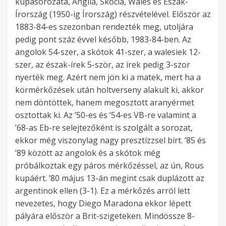
kupasorozata, Anglia, Skócia, Wales és Észak-
Írország (1950-ig Írország) részvételével. Először az
1883-84-es szezonban rendezték meg, utoljára
pedig pont száz évvel később, 1983-84-ben. Az
angolok 54-szer, a skótok 41-szer, a walesiek 12-
szer, az észak-írek 5-ször, az írek pedig 3-szor
nyerték meg. Azért nem jön ki a matek, mert ha a
körmérkőzések után holtverseny alakult ki, akkor
nem döntöttek, hanem megosztott aranyérmet
osztottak ki. Az ’50-es és ’54-es VB-re valamint a
’68-as Eb-re selejtezőként is szolgált a sorozat,
ekkor még viszonylag nagy presztízzsel bírt. ’85 és
’89 között az angolok és a skótok még
próbálkoztak egy páros mérkőzéssel, az ún, Rous
kupáért.
’80 május 13-án megint csak duplázott az
argentinok ellen (3-1). Ez a mérkőzés arról lett
nevezetes, hogy Diego Maradona ekkor lépett
pályára először a Brit-szigeteken.
Mindössze 8-