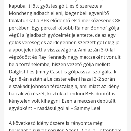
kapuba…) lőtt győztes gólt, és ő szerezte a
Mönchengladbach elleni, idegenbeli egyenlítő
találatunkat a BEK elődöntő első mérkőzésének 88.
percében. Egy perccel később Rainer Bonhof gólja
végül a ’gladbach győzelmét jelentette, de az egy
gólos vereség és az idegenben szerzett gól elég jó
alapot jelentett a visszavágóra. Ami aztán 3-0-lal
végződött és Ray Kennedy nagy meccseként vonult
be a történelembe, hiszen vezető gólja mellett
Dalglisht és Jimmy Caset is gólpasszal szolgálta ki.
Ápr. 8-án aztán a Leicester elleni hazai 3-2 során
elszakadt Johnson térdszalagja, ami miatt az idény
hátralévő részét, köztük a londoni BEK-döntőt is
kénytelen volt kihagyni. Ezen a meccsen debütált
egyébként – ráadásul góllal – Sammy Lee!
A következő idény őszére is rányomta még
bélyegét a súlyos sérülés. Szept. 2-án, a Tottenham