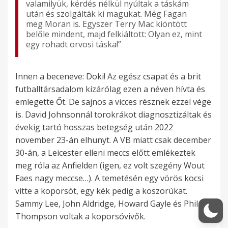
valamilyük, kérdés nélkül nyúltak a táskám
után és szolgálták ki magukat. Még Fagan
meg Moran is. Egyszer Terry Mac kiöntött
belőle mindent, majd felkiáltott: Olyan ez, mint
egy rohadt orvosi táska!”
Innen a beceneve: Doki! Az egész csapat és a brit
futballtársadalom kizárólag ezen a néven hívta és
emlegette Őt. De sajnos a vicces résznek ezzel vége
is. David Johnsonnál torokrákot diagnosztizáltak és
évekig tartó hosszas betegség után 2022
november 23-án elhunyt. A VB miatt csak december
30-án, a Leicester elleni meccs előtt emlékeztek
meg róla az Anfielden (igen, ez volt szegény Wout
Faes nagy meccse…). A temetésén egy vörös kocsi
vitte a koporsót, egy kék pedig a koszorúkat.
Sammy Lee, John Aldridge, Howard Gayle és Phil
Thompson voltak a koporsóvivők.