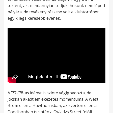
történt, azt mindannyian tudjuk, hősünk nem lépett
pályára, de tevékeny részese volt a klubtörténet
egyik legsikeresebb évének.
A ’77-’78-as idényt is szinte végigpadozta, de
jócskán akadt emlékezetes momentuma. A West
Brom ellen a Hawthornsban, az Everton ellen a
Goodisonban (szintén a Gwladys Street felőli