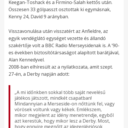
Keegan-Toshack és a Firmino-Salah kettős után.
Összesen 33 gólpasszt osztottak ki egymásnak,
Kenny 24, David 9 arányban.
Visszavonulása után visszatért az Anfieldre, az
egyik vendéglátó egységet vezette és állandó
szakértője volt a BBC Radio Merseysidenak is. A ’90-
es években biztosítótársaságot alapított barátjával,
Alan Kennedyvel.
2008-ban elhíresült az a nyilatkozata, amit szept.
27-én, a Derby napján adott:
„A mi időnkben sokkal több saját nevelésű
játékos játszott, mindkét csapatban!
Mindannyian a Merseside-on nőttünk fel, vagy
vörösek voltunk vagy kékek. Emlékszem,
mikor megjelent az idény menetrendje, egyből
azt kerestük, hogy mikor lesz a Derby. Most,
hogy ennyire megnőtt az idegenlégiósok