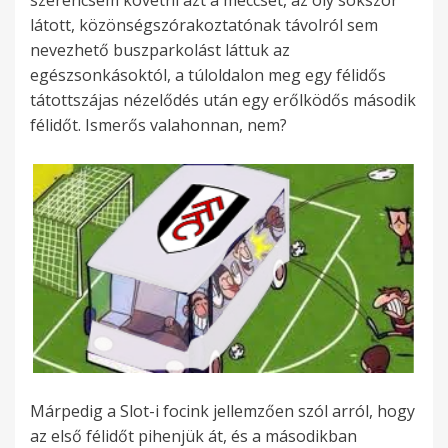
szerencsém követni azt a meccset, az oly sokszor
látott, közönségszórakoztatónak távolról sem
nevezhető buszparkolást láttuk az
egészsonkásoktól, a túloldalon meg egy félidős
tátottszájas nézelődés után egy erőlködős második
félidőt. Ismerős valahonnan, nem?
Márpedig a Slot-i focink jellemzően szól arról, hogy
az első félidőt pihenjük át, és a másodikban