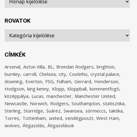
ROVATOK
Rovatok
CÍMKÉK
Arsenal
Aston Villa
BL
Brendan Rodgers
brighton
burnley
carroll
Chelsea
city
Coutinho
crystal palace
downing
Everton
FSG
Fulham
Gerrard
Henderson
Hodgson
king kenny
Klopp
Kloppball
kommentfogó
középpálya
Lucas
manchester
Manchester United
Newcastle
Norwich
Rodgers
Southampton
statisztika
Sterling
Sturridge
Suárez
Swansea
sörmeccs
taktika
Torres
Tottenham
united
vendégposzt
West Ham
wolves
Átigazolás
Átigazolások