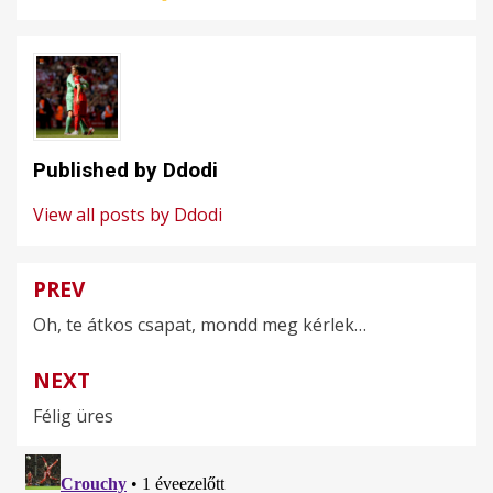
Published by
Ddodi
View all posts by Ddodi
PREV
Bejegyzés
Oh, te átkos csapat, mondd meg kérlek…
navigáció
NEXT
Félig üres