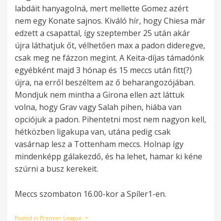
labdáit hanyagolná, mert mellette Gomez azért
nem egy Konate sajnos. Kiváló hír, hogy Chiesa már
edzett a csapattal, így szeptember 25 után akár
újra láthatjuk őt, vélhetően max a padon dideregve,
csak meg ne fázzon megint. A Keita-díjas támadónk
egyébként majd 3 hónap és 15 meccs után fitt(?)
újra, na erről beszéltem az ő beharangozójában.
Mondjuk nem mintha a Girona ellen azt láttuk
volna, hogy Grav vagy Salah pihen, hiába van
opciójuk a padon. Pihentetni most nem nagyon kell,
hétközben ligakupa van, utána pedig csak
vasárnap lesz a Tottenham meccs. Holnap így
mindenképp gálakezdő, és ha lehet, hamar ki kéne
szúrni a busz kerekeit.
Meccs szombaton 16.00-kor a Spíler1-en.
Posted in
Premier League