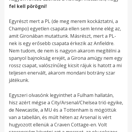
fel kell pörögni!
Egyrészt mert a PL (de meg merem kockáztatni, a
Champo) egyetlen csapata ellen sem lenne elég az,
amit Gironában mutattunk. Másrészt, mert a PL-
nek is egy erősebb csapata érkezik az Anfieldre.
Nem tudom, de nem is nagyon akarom megítélni a
spanyol bajnokság erejét, a Girona amúgy nem egy
rossz csapat, valószínűleg kicsit rájuk is hatott a mi
teljesen enervált, akarom mondani botrány szar
játékunk.
Egyszeri olvasónk legyinthet a Fulham hallatán,
hisz azért mégse a City/Arsenal/Chelsea trió egyike,
de Newcastle, a MU és a Tottenham is mögöttük
van a tabellán, és múlt héten az Arsenal is vért
hugyozott ellenük a Craven Cottage-en. Volt