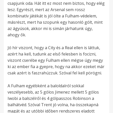
csapjunk oda. Hát itt ez most nem biztos, hogy elég
lesz. Egyrészt, mert az Arsenal sem rossz
kombinatív játékát is jól ölte a Fulham-védelem,
másrészt, mert ha szopunk egy hasonló gólt, mint
az ágyúsok, akkor mi is simán járhatunk úgy,
ahogy ők.
Jó hír viszont, hogy a City és a Real ellen is láttuk,
azért ha kell, tudunk az első felesben is focizni,
viszont cserébe egy Fulham ellen mégse úgy megy
ki az ember fia a gyepre, hogy na akkor ezeket már
csak azért is faszrahúzzuk. Szóval fel kell pörögni.
A Fulham egyébként a baloldalról sokkal
veszélyesebb, az 5 gólos Jimenez mellett 5 gólos
Iwobi a balszélről és 4 gólpasszos Robinson a
balhátvéd. Szóval Trent jó volna, ha összekapná
magát és az utóbbi időben rendszeres eladott