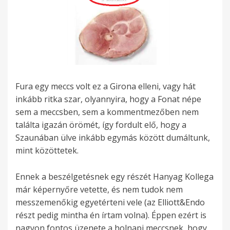
Fura egy meccs volt ez a Girona elleni, vagy hát
inkább ritka szar, olyannyira, hogy a Fonat népe
sem a meccsben, sem a kommentmezőben nem
találta igazán örömét, így fordult elő, hogy a
Szaunában ülve inkább egymás között dumáltunk,
mint közöttetek.
Ennek a beszélgetésnek egy részét Hanyag Kollega
már képernyőre vetette, és nem tudok nem
messzemenőkig egyetérteni vele (az Elliott&Endo
részt pedig mintha én írtam volna). Éppen ezért is
nagyon fontos üzenete a holnapi meccsnek, hogy