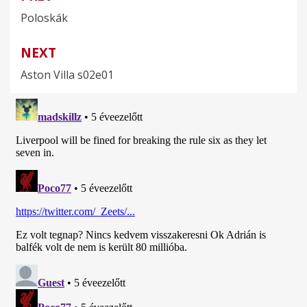
Bejegyzés
Poloskák
navigáció
NEXT
Aston Villa s02e01