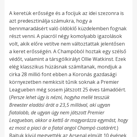
A keretük erőssége és a focijuk az idei szezonra is
azt predesztinálja számukra, hogy a
bennmaradásért való öldöklő küzdelemben fognak
részt venni. A piacról négy komolyabb igazolások
volt, akik előre vetítve nem változtattak jelentősen
a keret erősségén. A Champóból hoztak egy szélső
védőt, valamint a társgólkirályt Ollie Watkinst. Ezek
elég klasszikus húzásnak számítanak, mondjuk a
cirka 28 millió font ebben a Koronás gazdasági
környezetben nemkicsit tűnik soknak a Premier
Leagueben még sosem játszott 25 éves támadóért.
(
Persze lehet úgy is nézni, hogyha mellé tesszük
Brewster eladási árát a 23,5 millával, aki ugyan
fiatalabb, de ugyan úgy nem játszott Premier
Leagueban, akkor a kettő ár magyarázza egymást, hogy
ez most a piaci ár a fiatal angol Champó csatárért.
)
Rajtuk kívül megvették az Arsenal elmúlt 10 évének