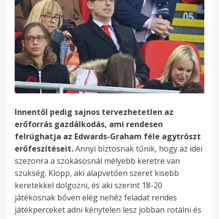
Innentől pedig sajnos tervezhetetlen az
erőforrás gazdálkodás, ami rendesen
felrúghatja az Edwards-Graham féle agytröszt
erőfeszítéseit.
Annyi biztosnak tűnik, hogy az idei
szezonra a szokásosnál mélyebb keretre van
szükség. Klopp, aki alapvetően szeret kisebb
keretekkel dolgozni, és aki szerint 18-20
játékosnak bőven elég nehéz feladat rendes
játékperceket adni kénytelen lesz jobban rotálni és