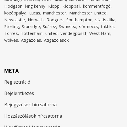
Hodgson
king kenny
Klopp
Kloppball
kommentfogó
középpálya
Lucas
manchester
Manchester United
Newcastle
Norwich
Rodgers
Southampton
statisztika
Sterling
Sturridge
Suárez
Swansea
sörmeccs
taktika
Torres
Tottenham
united
vendégposzt
West Ham
wolves
Átigazolás
Átigazolások
META
Regisztráció
Bejelentkezés
Bejegyzések hírcsatorna
Hozzászólások hírcsatorna