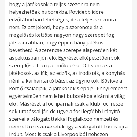
hogy a játékosok a teljes szezonra nem
helyezhetőek buborékba. Rövidebb időre
edzőtáborban lehetséges, de a teljes szezonra
nem. Ez azt jelenti, hogy a szerencse és a
megelőzés kettőse nagyon nagy szerepet fog
játszani abban, hogy éppen hány játékos
bevethető. A szerencse szerepe alapvetően két
aspektusban jön elő. Egyrészt elképesztően sok
szereplős a foci ipar működése. Ott vannak a
játékosok, az ifik, az edzők, az irodisták, a konyhás
néni, a karbantartó bácsi, az ügynökök. Bővítve a
kört ő családjaik, a játékosok sleppjei. Ennyi embert
egyértelműen nem lehet buborékba elzárni a világ
elől. Másrészt a foci iparnak csak a klub foci része
sok utazással jár, de ugye a foci legfőbb irányító
szervei a válogatottakkal foglalkozó nemzeti és
nemzetközi szervezetek, így a válogatott foci is újra
indult. Most is csak a Liverpoolból nehezen