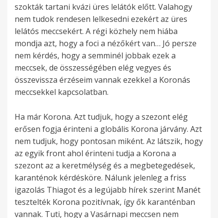
szokták tartani kvázi üres lelátók előtt. Valahogy
nem tudok rendesen lelkesedni ezekért az üres
lelátós meccsekért. A régi közhely nem hiába
mondja azt, hogy a foci a nézőkért van… Jó persze
nem kérdés, hogy a semminél jobbak ezek a
meccsek, de összességében elég vegyes és
összevissza érzéseim vannak ezekkel a Koronás
meccsekkel kapcsolatban.
Ha már Korona. Azt tudjuk, hogy a szezont elég
erősen fogja érinteni a globális Korona járvány. Azt
nem tudjuk, hogy pontosan miként. Az látszik, hogy
az egyik front ahol érinteni tudja a Korona a
szezont az a keretmélység és a megbetegedések,
karanténok kérdésköre. Nálunk jelenleg a friss
igazolás Thiagot és a legújabb hírek szerint Manét
tesztelték Korona pozitívnak, így ők karanténban
vannak. Tuti, hogy a Vasárnapi meccsen nem