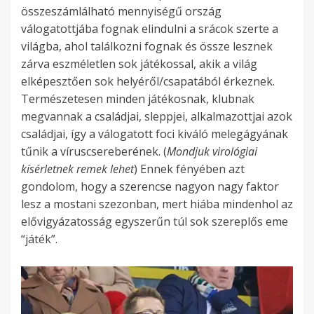
összeszámlálható mennyiségű ország
válogatottjába fognak elindulni a srácok szerte a
világba, ahol találkozni fognak és össze lesznek
zárva eszméletlen sok játékossal, akik a világ
elképesztően sok helyéről/csapatából érkeznek.
Természetesen minden játékosnak, klubnak
megvannak a családjai, sleppjei, alkalmazottjai azok
családjai, így a válogatott foci kiváló melegágyának
tűnik a víruscsereberének. (
Mondjuk virológiai
kísérletnek remek lehet
) Ennek fényében azt
gondolom, hogy a szerencse nagyon nagy faktor
lesz a mostani szezonban, mert hiába mindenhol az
elővigyázatosság egyszerűn túl sok szereplős eme
“játék”.