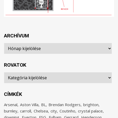
ARCHÍVUM
Archívum
ROVATOK
Rovatok
CÍMKÉK
Arsenal
Aston Villa
BL
Brendan Rodgers
brighton
burnley
carroll
Chelsea
city
Coutinho
crystal palace
downing
Everton
FSG
Fulham
Gerrard
Henderson