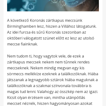
A következő Koronás zártkapus meccsünk
Birminghamben lesz, hiszen a Villához látogatunk.
Az idei furcsa és sűrű Koronás szezonban az
októberi válogatott szünet előtt ez lesz az utolsó
meccse fiainknak.
Nem tudom ti, hogy vagytok vele, de ezek a
zártkapus meccsek nekem nem tűnnek rendes
meccseknek. Nekem mindig megvan egy kis
sörmeccs mellékíze ezeknek a találkozóknak. Hiába
játszanak a legnagyobb sztárok hiába maguknak a
találkozóknak a szakmai színvonala továbbra is
magas tud lenni. Valahogy az összkép nem az igazi.
Kicsit olyan érzésem van, mintha utánpótlás
meccset néznék, hiszen hagyományosan azokat