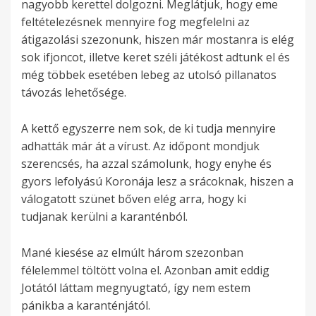
nagyobb kerettel dolgozni. Meglátjuk, hogy eme
feltételezésnek mennyire fog megfelelni az
átigazolási szezonunk, hiszen már mostanra is elég
sok ifjoncot, illetve keret széli játékost adtunk el és
még többek esetében lebeg az utolsó pillanatos
távozás lehetősége.
A kettő egyszerre nem sok, de ki tudja mennyire
adhatták már át a vírust. Az időpont mondjuk
szerencsés, ha azzal számolunk, hogy enyhe és
gyors lefolyású Koronája lesz a srácoknak, hiszen a
válogatott szünet bőven elég arra, hogy ki
tudjanak kerülni a karanténból.
Mané kiesése az elmúlt három szezonban
félelemmel töltött volna el. Azonban amit eddig
Jotától láttam megnyugtató, így nem estem
pánikba a karanténjától.