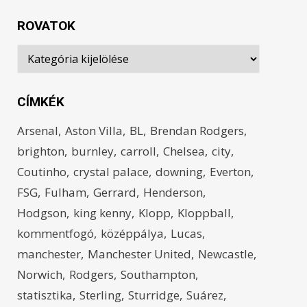
ROVATOK
Rovatok
CÍMKÉK
Arsenal
Aston Villa
BL
Brendan Rodgers
brighton
burnley
carroll
Chelsea
city
Coutinho
crystal palace
downing
Everton
FSG
Fulham
Gerrard
Henderson
Hodgson
king kenny
Klopp
Kloppball
kommentfogó
középpálya
Lucas
manchester
Manchester United
Newcastle
Norwich
Rodgers
Southampton
statisztika
Sterling
Sturridge
Suárez