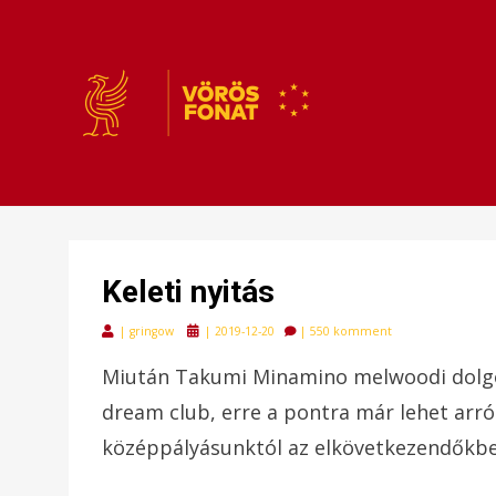
VÖRÖSFONAT
VÖRÖS FONAT
Keleti nyitás
Posted
|
gringow
|
2019-12-20
|
550 komment
on
Miután Takumi Minamino melwoodi dolgok
dream club, erre a pontra már lehet arról
középpályásunktól az elkövetkezendőkbe