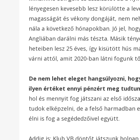
lényegesen kevesebb lesz körülötte a lev
magasságát és vékony dongáját, nem nehé
nála a következő hónapokban. Jó jel, hogy
Angliában darálni más tészta. Másik tén
heteiben lesz 25 éves, így kisütött hús m
várni attól, amit 2020-ban látni fogunk tő
De nem lehet eleget hangsúlyozni, hogy 
ilyen értéket ennyi pénzért meg tudtun
hol és mennyit fog játszani az első idős
tudok elképzelni, de a felső harmadban 
élni is fog a segédedzőivel együtt.
Addig is: Klub VB döntőt játszunk holna