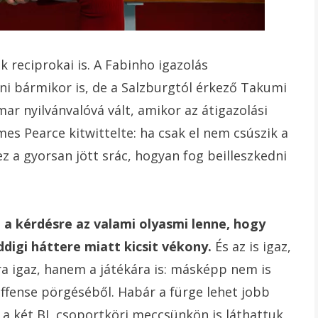
k reciprokai is. A Fabinho igazolás
ni bármikor is, de a Salzburgtól érkező Takumi
ar nyilvánvalóvá vált, amikor az átigazolási
es Pearce kitwittelte: ha csak el nem csúszik a
ez a gyorsan jött srác, hogyan fog beilleszkedni
a kérdésre az valami olyasmi lenne, hogy
ddigi háttere miatt kicsit vékony.
És az is igaz,
ra igaz, hanem a játékára is: másképp nem is
ffense pörgéséből. Habár a fürge lehet jobb
t a két BL csoportköri meccsünkön is láthattuk