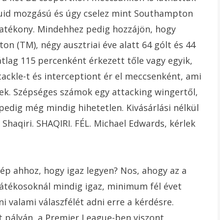
fluid mozgású és úgy cselez mint Southampton
 hatékony. Mindehhez pedig hozzájön, hogy
aton (TM), négy ausztriai éve alatt 64 gólt és 44
 átlag 115 percenként érkezett tőle vagy egyik,
 tackle-t és interceptiont ér el meccsenként, ami
ek. Szépséges számok egy attacking wingertől,
pedig még mindig hihetetlen. Kivásárlási nélkül
 Shaqiri. SHAQIRI. FÉL. Michael Edwards, kérlek
zép ahhoz, hogy igaz legyen? Nos, ahogy az a
átékosoknál mindig igaz, minimum fél évet
i valami válaszfélét adni erre a kérdésre.
lt pályán, a Premier League-ben viszont