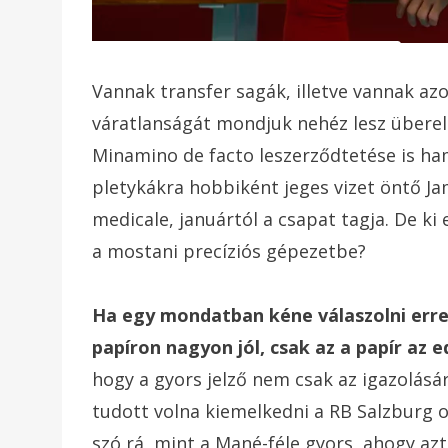
Vannak transfer sagák, illetve vannak azo
váratlanságát mondjuk nehéz lesz überel
Minamino de facto leszerződtetése is ham
pletykákra hobbiként jeges vizet öntő Jam
medicale, januártól a csapat tagja. De ki 
a mostani precíziós gépezetbe?
Ha egy mondatban kéne válaszolni erre 
papíron nagyon jól, csak az a papír az e
hogy a gyors jelző nem csak az igazolásá
tudott volna kiemelkedni a RB Salzburg o
szó rá, mint a Mané-féle gyors, ahogy az