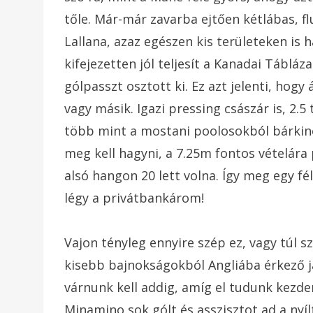
tőle. Már-már zavarba ejtően kétlábas, 
Lallana, azaz egészen kis területeken is
kifejezetten jól teljesít a Kanadai Tábláz
gólpasszt osztott ki. Ez azt jelenti, hogy
vagy másik. Igazi pressing császár is, 2.5
több mint a mostani poolosokból bárkin
meg kell hagyni, a 7.25m fontos vételára 
alsó hangon 20 lett volna. Így meg egy fél
légy a privátbankárom!
Vajon tényleg ennyire szép ez, vagy túl s
kisebb bajnokságokból Angliába érkező j
várnunk kell addig, amíg el tudunk kezden
Minamino sok gólt és asszisztot ad a nyí