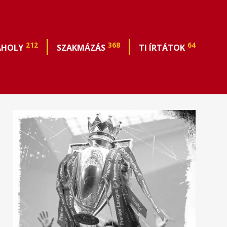
212
368
64
ÁHOLY
SZAKMÁZÁS
TI ÍRTÁTOK