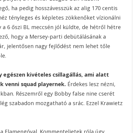
egő, ha pedig hosszávesszük az alig 170 centis
z tényleges és képletes zökkenőket vízionálni
 a 6 őszi BL meccsén jól küldte, de hétről hétre
yező, hogy a Mersey-parti debütálásának a
ár, jelentősen nagy fejlődést nem lehet tőle
le.
egészen kivételes csillagállás, ami alatt
k venni squad playernek.
Érdekes lesz nézni,
zakban. Részemről egy Bobby false nine cserét
elég szabadon mozgatható a srác. Ezzel Krawietz
p a Flamengóval. Kommenteljetek róla úgy,