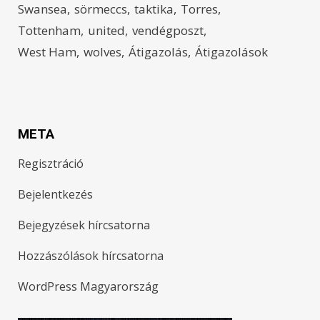
Swansea
sörmeccs
taktika
Torres
Tottenham
united
vendégposzt
West Ham
wolves
Átigazolás
Átigazolások
META
Regisztráció
Bejelentkezés
Bejegyzések hírcsatorna
Hozzászólások hírcsatorna
WordPress Magyarország