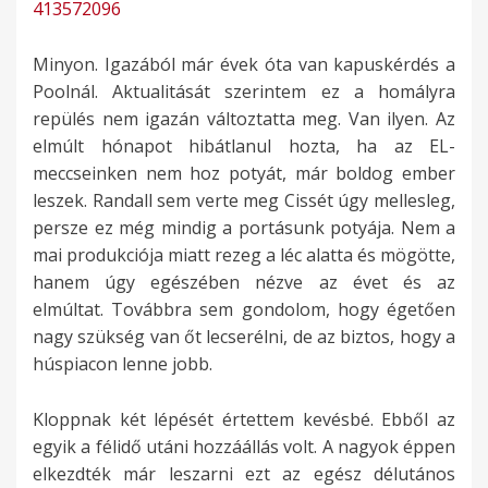
413572096
Minyon. Igazából már évek óta van kapuskérdés a
Poolnál. Aktualitását szerintem ez a homályra
repülés nem igazán változtatta meg. Van ilyen. Az
elmúlt hónapot hibátlanul hozta, ha az EL-
meccseinken nem hoz potyát, már boldog ember
leszek. Randall sem verte meg Cissét úgy mellesleg,
persze ez még mindig a portásunk potyája. Nem a
mai produkciója miatt rezeg a léc alatta és mögötte,
hanem úgy egészében nézve az évet és az
elmúltat. Továbbra sem gondolom, hogy égetően
nagy szükség van őt lecserélni, de az biztos, hogy a
húspiacon lenne jobb.
Kloppnak két lépését értettem kevésbé. Ebből az
egyik a félidő utáni hozzáállás volt. A nagyok éppen
elkezdték már leszarni ezt az egész délutános