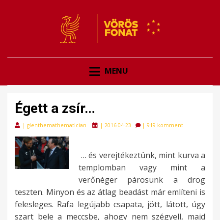
VÖRÖSFONAT
VÖRÖS FONAT
MENU
Égett a zsír…
Posted
|
glenthemathematician
|
2016-04-23
|
919 komment
on
… és verejtékeztünk, mint kurva a
templomban vagy mint a
verőnéger párosunk a drog
teszten. Minyon és az átlag beadást már említeni is
felesleges. Rafa legújabb csapata, jött, látott, úgy
szart bele a meccsbe, ahogy nem szégyell, majd