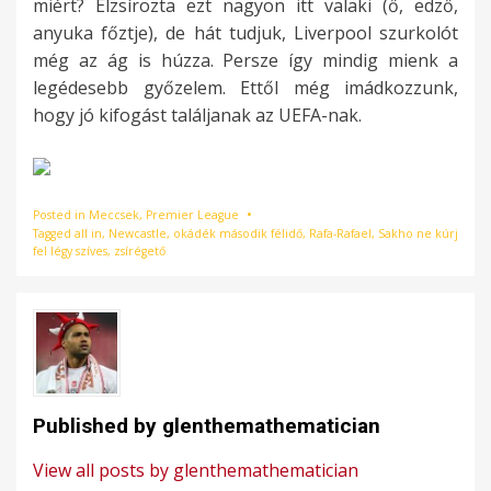
miért? Elzsírozta ezt nagyon itt valaki (ő, edző,
anyuka főztje), de hát tudjuk, Liverpool szurkolót
még az ág is húzza. Persze így mindig mienk a
legédesebb győzelem. Ettől még imádkozzunk,
hogy jó kifogást találjanak az UEFA-nak.
Posted in
Meccsek
,
Premier League
Tagged
all in
,
Newcastle
,
okádék második félidő
,
Rafa-Rafael
,
Sakho ne kúrj
fel légy szíves
,
zsírégető
Published by
glenthemathematician
View all posts by glenthemathematician