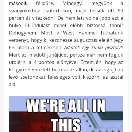
második félidőre. Mindegy, megyünk a
spanyolokhoz csütörtökön, majd tessék ott 90
percen át vitézkedni. De nem lett volna jobb azt a
hülye EL-indulást minél előbb biztossá tenni?
Dehogynem. Most a West Hammel futhatunk
versenyt, hogy ki kezdhesse augusztus elején (egy
EB után) a tétmeccseit.
Adjatok egy kurva pisztolyt!
Mert az imádott junájtidet persze már nem fogjuk
utolérni a 4 pontos előnyével. Értem én, hogy az
EL-győzelemre lett betolva az all-in, de az ingujjban
levő zsetonokat felesleges volt kiszórni az asztal
alá.