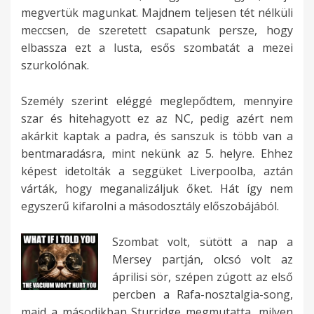
megvertük magunkat. Majdnem teljesen tét nélküli
meccsen, de szeretett csapatunk persze, hogy
elbassza ezt a lusta, esős szombatát a mezei
szurkolónak.
Személy szerint eléggé meglepődtem, mennyire
szar és hitehagyott ez az NC, pedig azért nem
akárkit kaptak a padra, és sanszuk is több van a
bentmaradásra, mint nekünk az 5. helyre. Ehhez
képest idetolták a seggüket Liverpoolba, aztán
várták, hogy meganalizáljuk őket. Hát így nem
egyszerű kifarolni a másodosztály előszobájából.
Szombat volt, sütött a nap a
Mersey partján, olcsó volt az
áprilisi sör, szépen zúgott az első
percben a Rafa-nosztalgia-song,
majd a másodikban Sturridge megmutatta, milyen