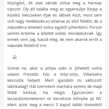
lötyögést, ők ülve várták volna meg a hármas
sípszót. Oly jól találta meg az egyensúlyt Klopp a
kistétű meccseken ifjak és idősek közt, most sem
volt nagy mellélövés ez elnézve az első félidőt, de a
másodikra lehetett volna egyből pihentetni. Persze
semmi értelme a
lehetett volnás
mondatoknak. Így
ennek sem. Jajj, baszd meg, de nem akarok erről a
második félidőről írni.
Szóval na, akár a potya után is jöhetett volna
valami frissebb hús a lötyi-tötyi, Villarealra
készülők helyett. Mert igazából mi változott
taktikailag? Hát szerintem marhára semmi, de majd
Máté kioktat, ha mégis. Egyszerűen a
leszaráizmométeren mi kerültünk előnybe az NC
ellen, azok meg a meccs 3 kaput találó lövéséből