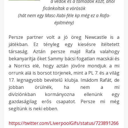
a védők és a támadók közt, ahol
ficánkoltak a vörösök
(hát nem egy Masc-Xabi-féle kp még ez a Rafa-
építmény)
Persze partner volt a jó öreg Newcastle is a
játékban. Ez tényleg egy kiesésre ítéltetett
társaság. Aztán persze majd Rafa valahogy
bekanyarítja őket Sammy bácsi fogatlan macskái és
a Norrics elé, hogy aztán jövőre mondjuk a mi
orrunk alá is borsot törjenek, mint a PL 7. és a világ
17. legnagyobb bevételű klubja. Imádom Rafát, de
jobban örülnék, ha nem a mi
divíziónkban kormányozna ellenünk egy
gazdaságilag erős csapatot. Persze mi még
segítünk is neki ebben.
https://twitter.com/LiverpoolGifs/status/723891266