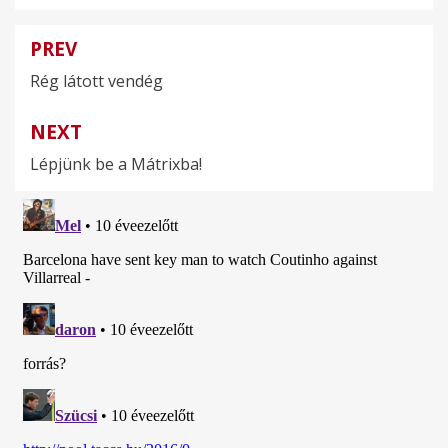
PREV
Bejegyzés
Rég látott vendég
navigáció
NEXT
Lépjünk be a Mátrixba!