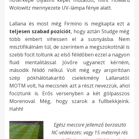
hőtérképe olyasmi képet mutatott, mint Howard
Wolowitz mennyezete UV-lámpa fénye alatt.
Lallana és most még Firmino is megkapta ezt a
teljesen szabad pozíciót
, hogy aztán Studge még
több embert vihessen el a susnyásba. Nem
misztifikálnám túl, de szerintem a megszokottnál is
szebb focit toltunk az első félidőben ezzel a nagyon
fluid mentalitással. Jövőre ugyanezt kérném,
második félidő nélkül. Volt még egy arcpirítóan
szép pókhálótakarító cselekmény Lallanatól.
MOTM volt, ha meccsnek azt a részt nevezzük, ahol
fociztunk is. Erős versenyben a két gólpasszos
Morenoval. Még, hogy szarok a fullbekkjeink.
Hahh!
Egész meccsre jellemző borzasztó
NC-védekezés: vagy 15 méternyi rés