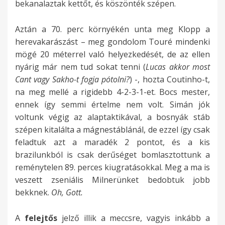
bekanalaztak kettőt, és köszönték szépen.
Aztán a 70. perc környékén unta meg Klopp a
herevakarászást – meg gondolom Touré mindenki
mögé 20 méterrel való helyezkedését, de az ellen
nyárig már nem tud sokat tenni (
Lucas akkor most
Cant vagy Sakho-t fogja pótolni?
) -, hozta Coutinho-t,
na meg mellé a rigidebb 4-2-3-1-et. Bocs mester,
ennek így semmi értelme nem volt. Simán jók
voltunk végig az alaptaktikával, a bosnyák stáb
szépen kitalálta a mágnestáblánál, de ezzel így csak
feladtuk azt a maradék 2 pontot, és a kis
brazilunkból is csak derűséget bomlasztottunk a
reménytelen 89. perces kiugratásokkal. Meg a ma is
veszett zseniális Milnerünket bedobtuk jobb
bekknek.
Oh, Gott.
A
felejtős
jelző illik a meccsre, vagyis inkább a