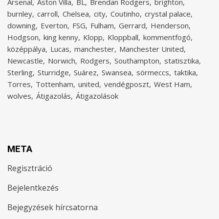
Arsenal
Aston Villa
BL
Brendan Rodgers
brighton
burnley
carroll
Chelsea
city
Coutinho
crystal palace
downing
Everton
FSG
Fulham
Gerrard
Henderson
Hodgson
king kenny
Klopp
Kloppball
kommentfogó
középpálya
Lucas
manchester
Manchester United
Newcastle
Norwich
Rodgers
Southampton
statisztika
Sterling
Sturridge
Suárez
Swansea
sörmeccs
taktika
Torres
Tottenham
united
vendégposzt
West Ham
wolves
Átigazolás
Átigazolások
META
Regisztráció
Bejelentkezés
Bejegyzések hírcsatorna