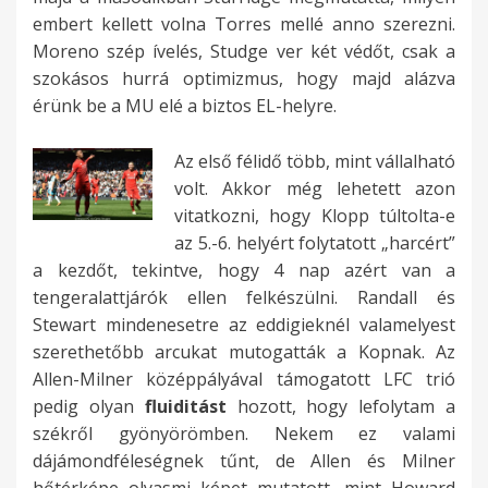
embert kellett volna Torres mellé anno szerezni.
Moreno szép ívelés, Studge ver két védőt, csak a
szokásos hurrá optimizmus, hogy majd alázva
érünk be a MU elé a biztos EL-helyre.
Az első félidő több, mint vállalható
volt. Akkor még lehetett azon
vitatkozni, hogy Klopp túltolta-e
az 5.-6. helyért folytatott „harcért”
a kezdőt, tekintve, hogy 4 nap azért van a
tengeralattjárók ellen felkészülni. Randall és
Stewart mindenesetre az eddigieknél valamelyest
szerethetőbb arcukat mutogatták a Kopnak. Az
Allen-Milner középpályával támogatott LFC trió
pedig olyan
fluiditást
hozott, hogy lefolytam a
székről gyönyörömben. Nekem ez valami
dájámondféleségnek tűnt, de Allen és Milner