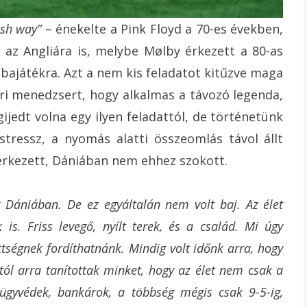
ish way”
– énekelte a Pink Floyd a 70-es években,
 az Angliára is, melybe Mølby érkezett a 80-as
róbajátékra. Azt a nem kis feladatot kitűzve maga
ri menedzsert, hogy alkalmas a távozó legenda,
jedt volna egy ilyen feladattól, de történetünk
stressz, a nyomás alatti összeomlás távol állt
érkezett, Dániában nem ehhez szokott.
k Dániában. De ez egyáltalán nem volt baj. Az élet
is. Friss levegő, nyílt terek, és a család. Mi úgy
ttségnek fordíthatnánk. Mindig volt időnk arra, hogy
tól arra tanítottak minket, hogy az élet nem csak a
ügyvédek, bankárok, a többség mégis csak 9-5-ig,