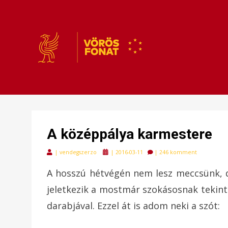
VÖRÖSFONAT
VÖRÖS FONAT
A középpálya karmestere
Posted
|
vendegszerzo
|
2016-03-11
|
246 komment
on
A hosszú hétvégén nem lesz meccsünk, 
jeletkezik a mostmár szokásosnak tekin
darabjával. Ezzel át is adom neki a szót: