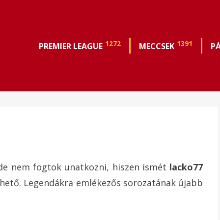
1272
1391
PREMIER LEAGUE
MECCSEK
P
de nem fogtok unatkozni, hiszen ismét
lacko77
thető. Legendákra emlékezős sorozatának újabb