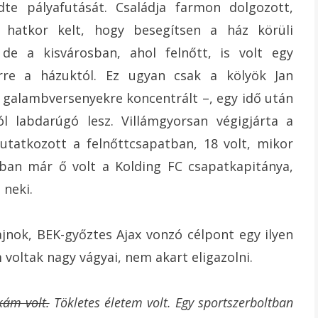
te pályafutását. Családja farmon dolgozott,
l hatkor kelt, hogy besegítsen a ház körüli
e a kisvárosban, ahol felnőtt, is volt egy
rre a házuktól. Ez ugyan csak a kölyök Jan
a galambversenyekre koncentrált –, egy idő után
l labdarúgó lesz. Villámgyorsan végigjárta a
utatkozott a felnőttcsapatban, 18 volt, mikor
rában már ő volt a Kolding FC csapatkapitánya,
 neki.
jnok, BEK-győztes Ajax vonzó célpont egy ilyen
voltak nagy vágyai, nem akart eligazolni.
kám volt.
Tökletes életem volt. Egy sportszerboltban