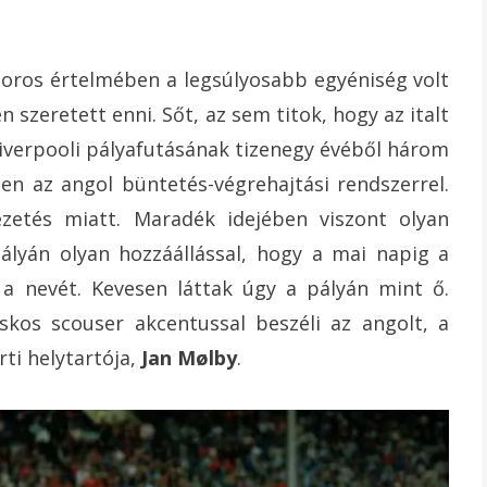
szoros értelmében a legsúlyosabb egyéniség volt
 szeretett enni. Sőt, az sem titok, hogy az italt
iverpooli pályafutásának tizenegy évéből három
n az angol büntetés-végrehajtási rendszerrel.
zetés miatt. Maradék idejében viszont olyan
pályán olyan hozzáállással, hogy a mai napig a
a nevét. Kevesen láttak úgy a pályán mint ő.
skos scouser akcentussal beszéli az angolt, a
ti helytartója,
Jan Mølby
.