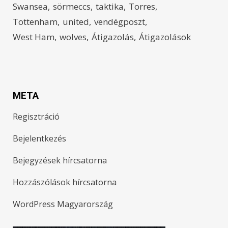
Swansea
sörmeccs
taktika
Torres
Tottenham
united
vendégposzt
West Ham
wolves
Átigazolás
Átigazolások
META
Regisztráció
Bejelentkezés
Bejegyzések hírcsatorna
Hozzászólások hírcsatorna
WordPress Magyarország