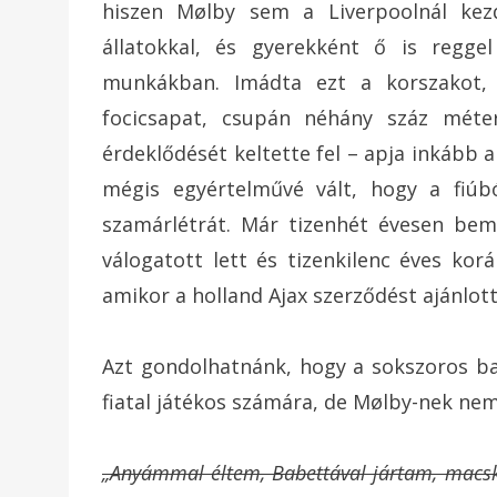
hiszen Mølby sem a Liverpoolnál kezd
állatokkal, és gyerekként ő is regge
munkákban. Imádta ezt a korszakot, d
focicsapat, csupán néhány száz méte
érdeklődését keltette fel – apja inkább 
mégis egyértelművé vált, hogy a fiúbó
szamárlétrát. Már tizenhét évesen bem
válogatott lett és tizenkilenc éves ko
amikor a holland Ajax szerződést ajánlott
Azt gondolhatnánk, hogy a sokszoros ba
fiatal játékos számára, de Mølby-nek nem 
„Anyámmal éltem, Babettával jártam, macs