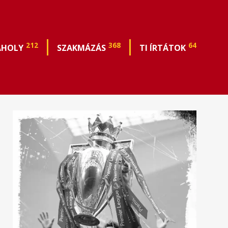
212
368
64
ÁHOLY
SZAKMÁZÁS
TI ÍRTÁTOK