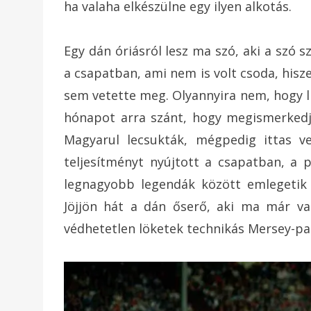
ha valaha elkészülne egy ilyen alkotás.
Egy dán óriásról lesz ma szó, aki a szó 
a csapatban, ami nem is volt csoda, hiszen
sem vetette meg. Olyannyira nem, hogy l
hónapot arra szánt, hogy megismerkedje
Magyarul lecsukták, mégpedig ittas ve
teljesítményt nyújtott a csapatban, a 
legnagyobb legendák között emlegetik 
Jöjjön hát a dán őserő, aki ma már va
védhetetlen löketek technikás Mersey-par