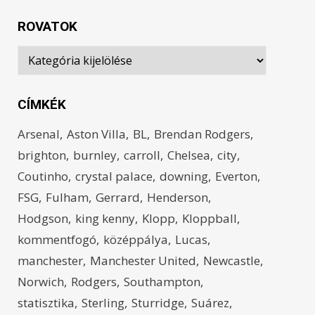
ROVATOK
Rovatok
CÍMKÉK
Arsenal
Aston Villa
BL
Brendan Rodgers
brighton
burnley
carroll
Chelsea
city
Coutinho
crystal palace
downing
Everton
FSG
Fulham
Gerrard
Henderson
Hodgson
king kenny
Klopp
Kloppball
kommentfogó
középpálya
Lucas
manchester
Manchester United
Newcastle
Norwich
Rodgers
Southampton
statisztika
Sterling
Sturridge
Suárez