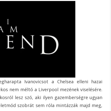
harapta Ivanovicsot a Chelsea elleni hazai
ékos nem méltó a Liverpool mezének viselésére.
kosról lesz szó, aki ilyen gazemberségre ugyan
életmód szobrát sem róla mintázzák majd meg,