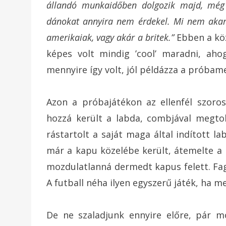
állandó munkaidőben dolgozik majd, még 
dánokat annyira nem érdekel. Mi nem akaru
amerikaiak, vagy akár a britek.”
Ebben a köz
képes volt mindig ’cool’ maradni, ah
mennyire így volt, jól példázza a próbam
Azon a próbajátékon az ellenfél szoro
hozzá került a labda, combjával megto
rástartolt a saját maga által indított l
már a kapu közelébe került, átemelte a 
mozdulatlanná dermedt kapus felett. Fag
A futball néha ilyen egyszerű játék, ha m
De ne szaladjunk ennyire előre, pár m