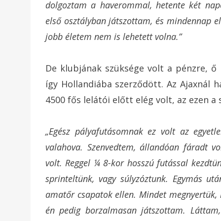
dolgoztam a haverommal, hetente két napot
első osztályban játszottam, és mindennap e
jobb életem nem is lehetett volna.”
De klubjának szüksége volt a pénzre, ő
így Hollandiába szerződött. Az Ajaxnál h
4500 fős lelátói előtt elég volt, az ezen a
„Egész pályafutásomnak ez volt az egyetl
valahova. Szenvedtem, állandóan fáradt v
volt. Reggel ¼ 8-kor hosszú futással kezdtü
sprinteltünk, vagy súlyzóztunk. Egymás utá
amatőr csapatok ellen. Mindet megnyertük, le
én pedig borzalmasan játszottam. Láttam,