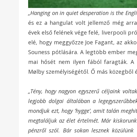
„Hanging on in quiet desperation is the Engl
és ez a hangulat volt jellemző még arra
évek első felének vége felé, liverpooli p
elé, hogy meggyőzze Joe Fagant, az akko
Souness pótlására. A legtöbb ember megi
mai hősét nem ilyen fából faragták. A 
Mølby személyiségétől. Ő más közegből 
„Tény, hogy nagyon egyszerű céljaink volta
legjobb dolgai általában a legegyszerűbbek 
mondjuk ezt, hogy ’hygge’, amit talán meghi
megtaláljuk az élet értelmét. Már kiskorunk
pénzről szól. Bár sokan lesznek közülünk 