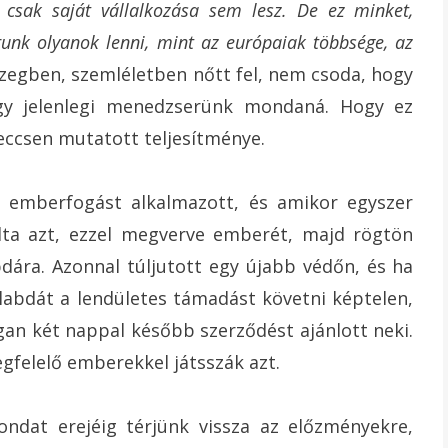
csak saját vállalkozása sem lesz. De ez minket,
nk olyanok lenni, mint az európaiak többsége, az
egben, szemléletben nőtt fel, nem csoda, hogy
ogy jelenlegi menedzserünk mondaná. Hogy ez
eccsen mutatott teljesítménye.
s emberfogást alkalmazott, és amikor egyszer
lta azt, ezzel megverve emberét, majd rögtön
abdára. Azonnal túljutott egy újabb védőn, és ha
labdát a lendületes támadást követni képtelen,
an két nappal később szerződést ajánlott neki.
egfelelő emberekkel játsszák azt.
ondat erejéig térjünk vissza az előzményekre,