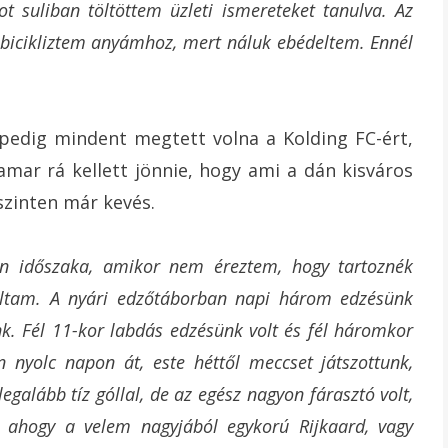
 suliban töltöttem üzleti ismereteket tanulva. Az
lbicikliztem anyámhoz, mert náluk ebédeltem. Ennél
 pedig mindent megtett volna a Kolding FC-ért,
amar rá kellett jönnie, hogy ami a dán kisváros
 szinten már kevés.
en időszaka, amikor nem éreztem, hogy tartoznék
oltam. A nyári edzőtáborban napi három edzésünk
nk. Fél 11-kor labdás edzésünk volt és fél háromkor
n nyolc napon át, este héttől meccset játszottunk,
galább tíz góllal, de az egész nagyon fárasztó volt,
 ahogy a velem nagyjából egykorú Rijkaard, vagy