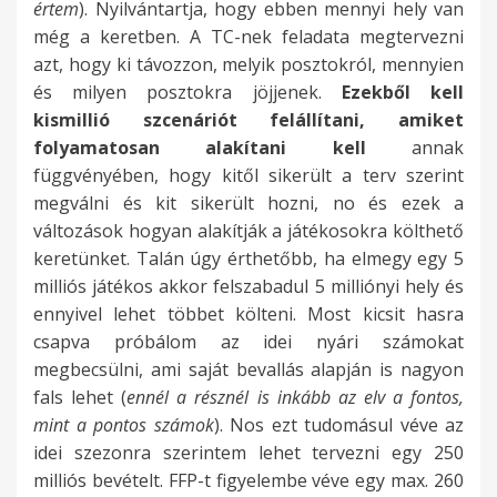
értem
). Nyilvántartja, hogy ebben mennyi hely van
még a keretben. A TC-nek feladata megtervezni
azt, hogy ki távozzon, melyik posztokról, mennyien
és milyen posztokra jöjjenek.
Ezekből kell
kismillió szcenáriót felállítani, amiket
folyamatosan alakítani kell
annak
függvényében, hogy kitől sikerült a terv szerint
megválni és kit sikerült hozni, no és ezek a
változások hogyan alakítják a játékosokra költhető
keretünket. Talán úgy érthetőbb, ha elmegy egy 5
milliós játékos akkor felszabadul 5 milliónyi hely és
ennyivel lehet többet költeni. Most kicsit hasra
csapva próbálom az idei nyári számokat
megbecsülni, ami saját bevallás alapján is nagyon
fals lehet (
ennél a résznél is inkább az elv a fontos,
mint a pontos számok
). Nos ezt tudomásul véve az
idei szezonra szerintem lehet tervezni egy 250
milliós bevételt. FFP-t figyelembe véve egy max. 260