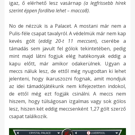
igaz, ő elérhető lesz vasárnap
(a legfrissebb hírek
szerint éppen fordítva lehet – macca8)
.
No de nézzük is a Palacet. A mostani már nem a
Pulis-féle csapat tavalyról. A védelmük már nem kap
kevés gólt (
eddig 20-t 11 meccsen
), cserébe a
támadás sem javult fel gólok tekintetében, pedig
mint majd látni fogjuk elég hatékonyak eddig a
kapu előtt, már amikor odakerülnek. Ugyan a
meccs náluk lesz, de ettől még nyugodtan ki lehet
jelenteni, hogy ikaruszozni fognak, amit mondjuk
az idei támadójátékunk nem kifejezetten indokol,
de ettől még ezt fogják csinálni. A meccs nem
hiszem, hogy túlságosan izgalmas vagy sok gólos
lesz, hiszen két eddig meccsenként 1,27 gólt szerző
csapat találkozik.