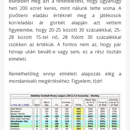
esetében meg azt a feltételezést, hogy ugyanúgy
heti 200 ezret keres, mint nálunk tette volna. A
jövőbeni eladási értéknél meg a játékosok
kor/eladási ár görbét alapján azt vettem
figyelembe, hogy 20-25 között 30 százalékkal, 25-
28 között 15-tel nő, 28 fölött 30 százalékkal
csökken az értékük. A fontos nem az, hogy pár
hónap után bevált-e vagy sem, ez a rész tisztán
elméleti.
Remélhetőleg ennyi elméleti alapozás elég a
mondanivaló megértéséhez. Figyelem, tl;dr!