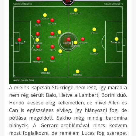
A mieink kapcsán Sturridge nem lesz, így marad a
nem rég sérült Balo, illetve a Lambert, Borini duó.
Hendó kiesése elég kellemetlen, de mivel Allen és
Can is egészséges elvileg, így hiányozni fog, de
pótlása megoldott. Sakho még mindig baromira
hiányzik. A Gerrard-problémával nincs kedvem
most foglalkozni, de remélem Lucas fog szerepet