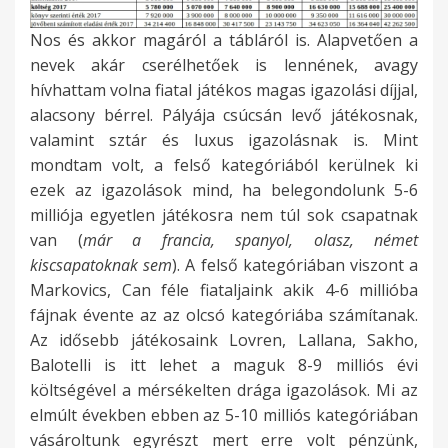
Nos és akkor magáról a tábláról is. Alapvetően a
nevek akár cserélhetőek is lennének, avagy
hívhattam volna fiatal játékos magas igazolási díjjal,
alacsony bérrel. Pályája csúcsán levő játékosnak,
valamint sztár és luxus igazolásnak is. Mint
mondtam volt, a felső kategóriából kerülnek ki
ezek az igazolások mind, ha belegondolunk 5-6
milliója egyetlen játékosra nem túl sok csapatnak
van (
már a francia, spanyol, olasz, német
kiscsapatoknak sem
). A felső kategóriában viszont a
Markovics, Can féle fiataljaink akik 4-6 millióba
fájnak évente az az olcsó kategóriába számítanak.
Az idősebb játékosaink Lovren, Lallana, Sakho,
Balotelli is itt lehet a maguk 8-9 milliós évi
költségével a mérsékelten drága igazolások. Mi az
elmúlt években ebben az 5-10 milliós kategóriában
vásároltunk egyrészt mert erre volt pénzünk,