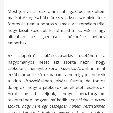
Most jön az a rész, ami miatt igazából nekiültem
ma írni. Az egészből előre szaladva a szemlélet lesz
fontos és nem a pontos számok. Azt remélem tőle,
hogy kicsit közelebb kerül majd a TC, FSG és úgy
általában az igazolások működése néhány
emberhez.
Az alapokról: játékosvásárlás esetében a
hagyományos nézet azt szokta nézni, hogy
csókolom, mennyibe került Gézuka. Azonban, mint
erről már volt szó, ez baromira nem így jelentkezik
a klub könyvelésében, elsőre furcsa, de fontos
dolog az, hogy a játékosok befektetett eszközök.
Arról ne beszéljünk, hogy pénzforgalom
tekintetében hogyan működik (
egyébként a bevett
szokás, hogy nem egy összegben hanem részletekben
éveken keresztül fizetnek egymásnak a csapatok
).