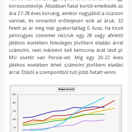
korösszetevője. Általában fiatal kortól emelkedik az
ára 27-28 éves korukig, amikor nagyjából a csúcson
vannak, és onnantól erőteljesen esik az áruk, 32
felett az ár meg már gyakorlatilag 0. Azaz, ha kicsit
pénzügyes szemmel nézzük egy 28 vagy afeletti
játékos esetében felesleges jövőbeni eladási árral
számolni, neki másként kell behoznia árát lásd pl.
MU esetét van Persie-vel. Míg egy 20-22 éves
játékos esetében lehet számolni jövőbeni eladási
árral. Ebből a szempontból tuti jobb fiatalt venni.