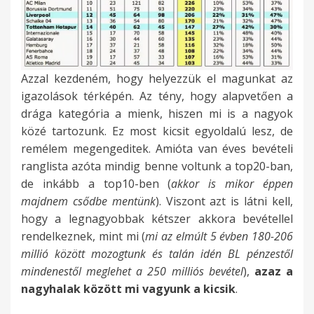
Azzal kezdeném, hogy helyezzük el magunkat az
igazolások térképén. Az tény, hogy alapvetően a
drága kategória a mienk, hiszen mi is a nagyok
közé tartozunk. Ez most kicsit egyoldalú lesz, de
remélem megengeditek. Amióta van éves bevételi
ranglista azóta mindig benne voltunk a top20-ban,
de inkább a top10-ben (
akkor is mikor éppen
majdnem csődbe mentünk
). Viszont azt is látni kell,
hogy a legnagyobbak kétszer akkora bevétellel
rendelkeznek, mint mi (
mi az elmúlt 5 évben 180-206
millió között mozogtunk és talán idén BL pénzestől
mindenestől meglehet a 250 milliós bevétel
),
azaz a
nagyhalak között mi vagyunk a kicsik
.