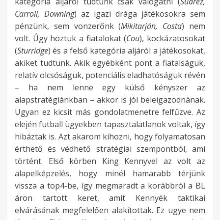
kategória aljáról tudtunk csak válogatni (
Suárez,
Carroll, Downing
) az igazi drága játékosokra sem
pénzünk, sem vonzerőnk (
Mikitarján, Costa
) nem
volt. Úgy hoztuk a fiatalokat (
Cou
), kockázatosokat
(
Sturridge
) és a felső kategória aljáról a játékosokat,
akiket tudtunk. Akik egyébként pont a fiatalságuk,
relatív olcsóságuk, potenciális eladhatóságuk révén
– ha nem lenne egy külső kényszer az
alapstratégiánkban – akkor is jól beleigazodnának.
Ugyan ez kicsit más gondolatmenetre felfűzve. Az
elején futball ügyekben tapasztalatlanok voltak, így
hibáztak is. Azt akarom kihozni, hogy folyamatosan
érthető és védhető stratégiai szempontból, ami
történt. Első körben King Kennyvel az volt az
alapelképzelés, hogy minél hamarabb térjünk
vissza a top4-be, így megmaradt a korábbról a BL
áron tartott keret, amit Kennyék taktikai
elvárásának megfelelően alakítottak. Ez ugye nem