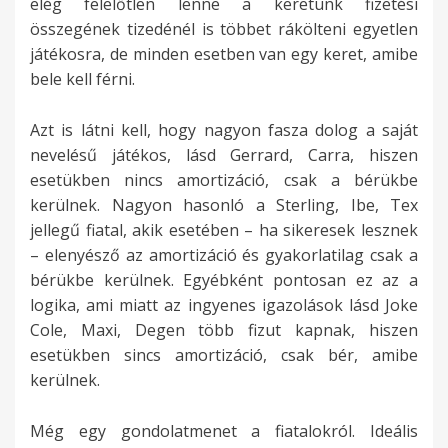
elég felelőtlen lenne a keretünk fizetési
összegének tizedénél is többet rákölteni egyetlen
játékosra, de minden esetben van egy keret, amibe
bele kell férni.
Azt is látni kell, hogy nagyon fasza dolog a saját
nevelésű játékos, lásd Gerrard, Carra, hiszen
esetükben nincs amortizáció, csak a bérükbe
kerülnek. Nagyon hasonló a Sterling, Ibe, Tex
jellegű fiatal, akik esetében – ha sikeresek lesznek
– elenyésző az amortizáció és gyakorlatilag csak a
bérükbe kerülnek. Egyébként pontosan ez az a
logika, ami miatt az ingyenes igazolások lásd Joke
Cole, Maxi, Degen több fizut kapnak, hiszen
esetükben sincs amortizáció, csak bér, amibe
kerülnek.
Még egy gondolatmenet a fiatalokról. Ideális