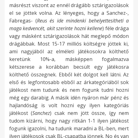
másrészt viszont az ennél drágább sztárigazolások
el se jöttek volna. Az lényeges, hogy a Sanchez-,
Fabregas- (
Reus és ide mindenki behelyettesítheti a
maga kedvencét, akit szerinte hozni kellene
) féle drága
vagy másként sztárigazolások hát meglepő módon
drágábbak. Most 15-17 milliós költségre jöttek ki,
ami nagyjából az elméleti játékosokra költhető
keretünk 10%-a, másképpen fogalmazva
kétszerese a korábban becsült egy játékosra
költhető összegnek. Ebből két dolgot kell látni. Az
első és legfontosabb ebből az árkategóriából sok
játékost nem tudunk és nem fogunk tudni hozni
még egy darabig. A másik idén nyáron már pénz és
hajlandóság is volt hozni egy ilyen kategóriás
játékost (
Sanchez
) csak nem jött össze, így nem
tudom kizárni, hogy nagy ritkán 1-1 ilyen játékost
fogunk igazolni, ha tudunk maradni a BL-ben, mert
ilyen játékosok csak BL-csapatba jönnek. No és van