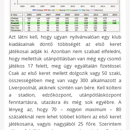
Azt látni kell, hogy ugyan nyilvánvalóan egy klub
kiadásainak döntő többségét az első keret
játékosai adják ki. Azonban nem szabad elfeledni,
hogy mellettük utánpótlásban van még egy csomó
játékos 17 felett, meg úgy egyáltalán fizetéssel.
Csak az első keret mellett dolgozik vagy 50 szaki,
összességében meg van vagy 300 alkalmazott a
Liverpoolnál, akiknek szintén van bére. Kell költeni
a stadion, edzőközpont, utánpótlásközpont
fenntartásra, utazásra és még sok egyébre. A
lényeg az, hogy 70 –
nagyon maximum
– 80
százaléknál nem lehet többet költeni az első keret
játékosaira, vagyis nagyjából 25 főre. Szerintem