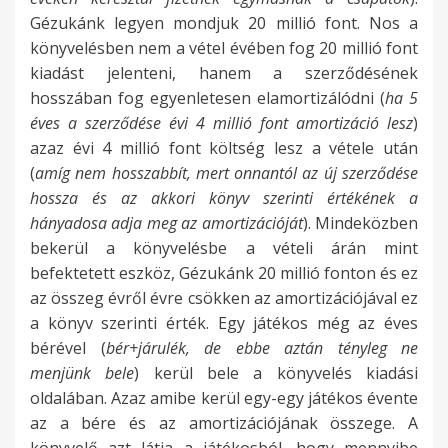
Gézukánk legyen mondjuk 20 millió font. Nos a
könyvelésben nem a vétel évében fog 20 millió font
kiadást jelenteni, hanem a szerződésének
hosszában fog egyenletesen elamortizálódni (
ha 5
éves a szerződése évi 4 millió font amortizáció lesz
)
azaz évi 4 millió font költség lesz a vétele után
(
amíg nem hosszabbít, mert onnantól az új szerződése
hossza és az akkori könyv szerinti értékének a
hányadosa adja meg az amortizációját
). Mindeközben
bekerül a könyvelésbe a vételi árán mint
befektetett eszköz, Gézukánk 20 millió fonton és ez
az összeg évről évre csökken az amortizációjával ez
a könyv szerinti érték. Egy játékos még az éves
bérével (
bér+járulék, de ebbe aztán tényleg ne
menjünk bele
) kerül bele a könyvelés kiadási
oldalában. Azaz amibe kerül egy-egy játékos évente
az a bére és az amortizációjának összege. A
könyvelő azt látja a játékosból, hogy mennyibe