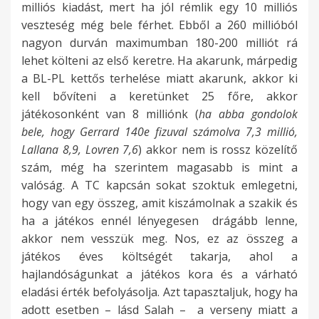
milliós kiadást, mert ha jól rémlik egy 10 milliós
veszteség még bele férhet. Ebből a 260 millióból
nagyon durván maximumban 180-200 milliót rá
lehet költeni az első keretre. Ha akarunk, márpedig
a BL-PL kettős terhelése miatt akarunk, akkor ki
kell bővíteni a keretünket 25 főre, akkor
játékosonként van 8 milliónk (
ha abba gondolok
bele, hogy Gerrard 140e fizuval számolva 7,3 millió,
Lallana 8,9, Lovren 7,6
) akkor nem is rossz közelítő
szám, még ha szerintem magasabb is mint a
valóság. A TC kapcsán sokat szoktuk emlegetni,
hogy van egy összeg, amit kiszámolnak a szakik és
ha a játékos ennél lényegesen drágább lenne,
akkor nem vesszük meg. Nos, ez az összeg a
játékos éves költségét takarja, ahol a
hajlandóságunkat a játékos kora és a várható
eladási érték befolyásolja. Azt tapasztaljuk, hogy ha
adott esetben – lásd Salah – a verseny miatt a