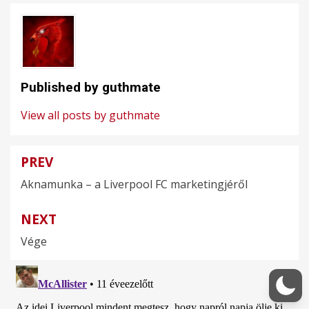
Published by
guthmate
View all posts by guthmate
PREV
Bejegyzés
Aknamunka – a Liverpool FC marketingjéről
navigáció
NEXT
Vége