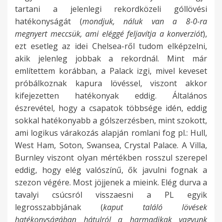
tartani a jelenlegi rekordközeli góllövési
hatékonyságát (
mondjuk, náluk van a 8-0-ra
megnyert meccsük, ami eléggé feljavítja a konverziót
),
ezt esetleg az idei Chelsea-ről tudom elképzelni,
akik jelenleg jobbak a rekordnál. Mint már
említettem korábban, a Palack izgi, mivel keveset
próbálkoznak kapura lövéssel, viszont akkor
kifejezetten hatékonyak eddig. Általános
észrevétel, hogy a csapatok többsége idén, eddig
sokkal hatékonyabb a gólszerzésben, mint szokott,
ami logikus várakozás alapján romlani fog pl.: Hull,
West Ham, Soton, Swansea, Crystal Palace. A Villa,
Burnley viszont olyan mértékben rosszul szerepel
eddig, hogy elég valószínű, ők javulni fognak a
szezon végére. Most jöjjenek a mieink. Elég durva a
tavalyi csúcsról visszaesni a PL egyik
legrosszabbjának (
kaput találó lövések
hatékonyságában hátulról a harmadikak vagyunk