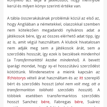
kerül és milyen könyv szerinti értéke van.
A tábla összerakásának problémái közül az első az,
hogy Angliában a németekkel, olaszokkal szemben
nem kötelezően megadandó nyilvános adat a
játékosok bére, így az összes elérhető adat tipp, így
az is, amit végül használtam. A klubok hivatalosan
nem adják meg sem a játékosok árát, sem a
szerződés hosszát, így ezek is becslések mindenhol
(a T
ransfermarkttól kezdve mindenhol
). A bevett
iparági mondat, hogy xy-el hosszútávú szerződést
kötöttünk. Mindenesetre a mieink kapcsán az
lfchistorys
vételi árat használtam és az
itt
szereplő
bért és szerződés hosszt (
ahol nem volt meg, ott a
transfermarkton taláható szerződés hosszát
). A
többiek esetében transfermarktos szerződés
hosszt Sanchez
bére
, Fabregas
bére
, Suárez