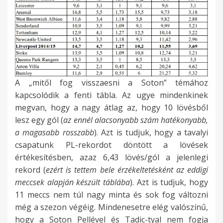
A „mitől fog visszaesni a Soton” témához
kapcsolódik a fenti tábla. Az ugye mindenkinek
megvan, hogy a nagy átlag az, hogy 10 lövésből
lesz egy gól (
az ennél alacsonyabb szám hatékonyabb,
a magasabb rosszabb
). Azt is tudjuk, hogy a tavalyi
csapatunk PL-rekordot döntött a lövések
értékesítésben, azaz 6,43 lövés/gól a jelenlegi
rekord (
ezért is tettem bele érzékeltetésként
az eddigi
meccsek alapján készült táblába
). Azt is tudjuk, hogy
11 meccs nem túl nagy minta és sok fog változni
még a szezon végéig. Mindenesetre elég valószínű,
hogy a Soton Pellével és Tadic-tyal nem fogja