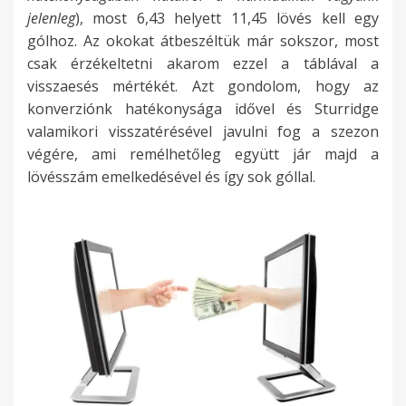
jelenleg
), most 6,43 helyett 11,45 lövés kell egy
gólhoz. Az okokat átbeszéltük már sokszor, most
csak érzékeltetni akarom ezzel a táblával a
visszaesés mértékét. Azt gondolom, hogy az
konverziónk hatékonysága idővel és Sturridge
valamikori visszatérésével javulni fog a szezon
végére, ami remélhetőleg együtt jár majd a
lövésszám emelkedésével és így sok góllal.