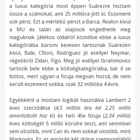
a luxus kategória most éppen Suárezre hoztam
össze a számokat, ami 25 millióra jött ki. Eszement
sok pénz. Ezt a mértékű pénzt a Barca, Realon kívül
a MU és talán az olajosok engedhetik meg
maguknak. Játékos oldalról közelítve ebbe a luxus
kategóriába baromi kevesen tartoznak Suárezen
kívül, Bale, CRoni, Rodríguez jó eséllyel Neymar,
régebbről Zidan, Figo. Meg jó eséllyel Ibrahimovics
tartozik bele ebbe a költségkategóriába, bár ő se
biztos, mert ugyan a fizuja megvan hozzá, de nem
került eszement sokba, csak 32 millióba 4 évre.
Egyébként a mostani logikát használva Lambert 2
éves szerződése (
4,5 milliós ára évi 2,25 millió
amortizációt hoz ki
) és heti 45e fizuja (
2,34 millió
)
éves költségét 5 millió körülre teszi, ami semmivel
sem olcsóbb, mint Can és nem sokkal olcsóbb, mint
Markovics. Ez az apróság két dolog szempontjából