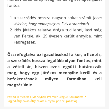
fontos:
a szerződés hossza nagyon sokat számít (
nem
véletlen, hogy manapság az 5 év a standard
)
idős játékos relatíve drága tud lenni, lásd még
van Persie, aki 29 évesen került annyiba, mint
Fabregasék.
Összefoglalva az igazolásoknál a kor, a fizetés,
a szerződés hossza legalább olyan fontos, mint
a vételi ár, hiszen ezek együtt határozzák
meg, hogy egy játékos mennyibe kerül és a
befektetésnek milyen formában kell
megtérülnie.
Posted in
Meccsek
,
Moneyball
,
Premier League
,
Szakmázás
Tagged
Átigazolás
,
Átigazolások
,
crystal palace
,
gazdaság