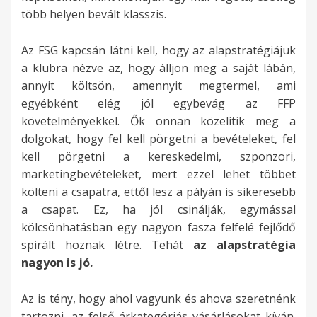
több helyen bevált klasszis.
Az FSG kapcsán látni kell, hogy az alapstratégiájuk
a klubra nézve az, hogy álljon meg a saját lábán,
annyit költsön, amennyit megtermel, ami
egyébként elég jól egybevág az FFP
követelményekkel. Ők onnan közelítik meg a
dolgokat, hogy fel kell pörgetni a bevételeket, fel
kell pörgetni a kereskedelmi, szponzori,
marketingbevételeket, mert ezzel lehet többet
költeni a csapatra, ettől lesz a pályán is sikeresebb
a csapat. Ez, ha jól csinálják, egymással
kölcsönhatásban egy nagyon fasza felfelé fejlődő
spirált hoznak létre. Tehát
az alapstratégia
nagyon is jó.
Az is tény, hogy ahol vagyunk és ahova szeretnénk
tartozni, az felső árkategóriás vásárlásokat kíván.