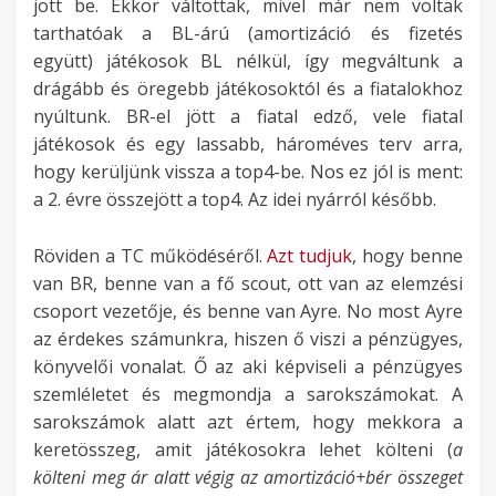
jött be. Ekkor váltottak, mivel már nem voltak
tarthatóak a BL-árú (amortizáció és fizetés
együtt) játékosok BL nélkül, így megváltunk a
drágább és öregebb játékosoktól és a fiatalokhoz
nyúltunk. BR-el jött a fiatal edző, vele fiatal
játékosok és egy lassabb, hároméves terv arra,
hogy kerüljünk vissza a top4-be. Nos ez jól is ment:
a 2. évre összejött a top4. Az idei nyárról később.
Röviden a TC működéséről.
Azt tudjuk
, hogy benne
van BR, benne van a fő scout, ott van az elemzési
csoport vezetője, és benne van Ayre. No most Ayre
az érdekes számunkra, hiszen ő viszi a pénzügyes,
könyvelői vonalat. Ő az aki képviseli a pénzügyes
szemléletet és megmondja a sarokszámokat. A
sarokszámok alatt azt értem, hogy mekkora a
keretösszeg, amit játékosokra lehet költeni (
a
költeni meg ár alatt végig az amortizáció+bér összeget