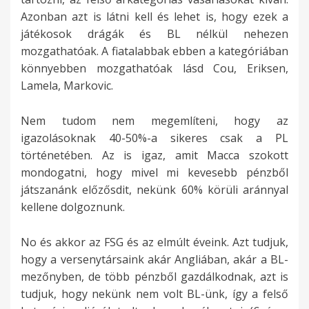
Azonban azt is látni kell és lehet is, hogy ezek a
játékosok drágák és BL nélkül nehezen
mozgathatóak. A fiatalabbak ebben a kategóriában
könnyebben mozgathatóak lásd Cou, Eriksen,
Lamela, Markovic.
Nem tudom nem megemlíteni, hogy az
igazolásoknak 40-50%-a sikeres csak a PL
történetében. Az is igaz, amit Macca szokott
mondogatni, hogy mivel mi kevesebb pénzből
játszanánk előzősdit, nekünk 60% körüli aránnyal
kellene dolgoznunk.
No és akkor az FSG és az elmúlt éveink. Azt tudjuk,
hogy a versenytársaink akár Angliában, akár a BL-
mezőnyben, de több pénzből gazdálkodnak, azt is
tudjuk, hogy nekünk nem volt BL-ünk, így a felső