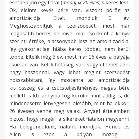
esetben jön egy fiatal (
mondjuk 20 éves
) sikeres lesz.
Ok, eleinte kevés bére van, viszont pörög az
amortizációja. Eltelt mondjuk 3 év.
Meghosszabbítjuk a szerződését, most már
magasabb bérrel, de mivel már csökkent a könyv
szerinti értéke, alacsonyabb lesz az amortizációja,
így gyakorlatilag hiába keres többet, nem kerül
többe. Eltelik még 3 év, most már 26 éves, a pályája
csúcsán van. Két lehetőség van: vagy el lehet adni
nagy haszonnal, vagy lehet megint szerződést
hosszabbítani, így mostanra az amortizációja
kis összeg és a csúcsteljesítményes magas bére
mellett is kb. annyiba fog kerülni mint addig is, de
mindenesetre lényegesen olcsóbb, mint ha ekkor,
26 évesen venné meg valaki. Anyagi értelemben
biztos, hogy megéri a sikereket fiatalon megvenni.
Ha belegondolunk, nálunk mondjuk, Hendó és
Allen is ezen a pályán mozog –