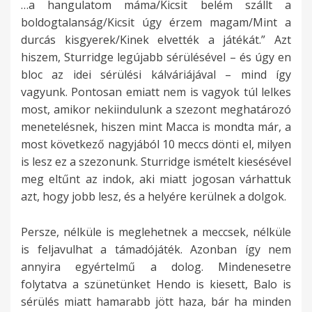
…a hangulatom máma/Kicsit belém szállt a
boldogtalanság/Kicsit úgy érzem magam/Mint a
durcás kisgyerek/Kinek elvették a játékát.” Azt
hiszem, Sturridge legújabb sérülésével – és úgy en
bloc az idei sérülési kálváriájával – mind így
vagyunk. Pontosan emiatt nem is vagyok túl lelkes
most, amikor nekiindulunk a szezont meghatározó
menetelésnek, hiszen mint Macca is mondta már, a
most következő nagyjából 10 meccs dönti el, milyen
is lesz ez a szezonunk. Sturridge ismételt kiesésével
meg eltűnt az indok, aki miatt jogosan várhattuk
azt, hogy jobb lesz, és a helyére kerülnek a dolgok.
Persze, nélküle is meglehetnek a meccsek, nélküle
is feljavulhat a támadójáték. Azonban így nem
annyira egyértelmű a dolog. Mindenesetre
folytatva a szünetünket Hendo is kiesett, Balo is
sérülés miatt hamarabb jött haza, bár ha minden