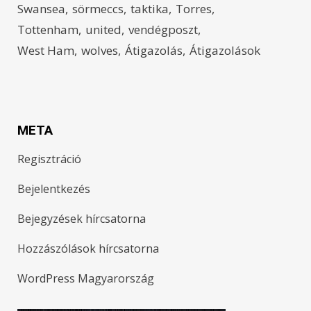
Swansea
sörmeccs
taktika
Torres
Tottenham
united
vendégposzt
West Ham
wolves
Átigazolás
Átigazolások
META
Regisztráció
Bejelentkezés
Bejegyzések hírcsatorna
Hozzászólások hírcsatorna
WordPress Magyarország