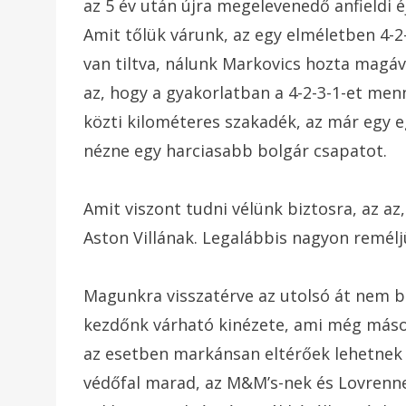
az 5 év után újra megelevenedő anfieldi 
Amit tőlük várunk, az egy elméletben 4-2-
van tiltva, nálunk Markovics hozta magával
az, hogy a gyakorlatban a 4-2-3-1-et men
közti kilométeres szakadék, az már egy 
nézne egy harciasabb bolgár csapatot.
Amit viszont tudni vélünk biztosra, az a
Aston Villának. Legalábbis nagyon remél
Magunkra visszatérve az utolsó át nem b
kezdőnk várható kinézete, ami még másod
az esetben markánsan eltérőek lehetnek
védőfal marad, az M&M’s-nek és Lovrenne