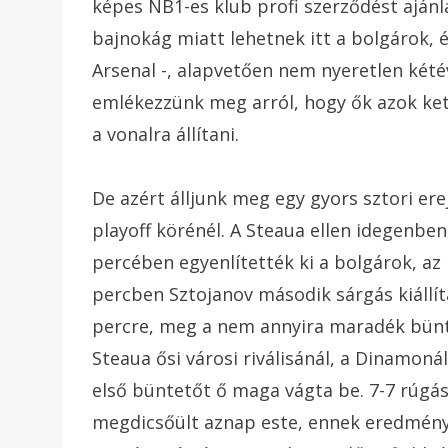
képes NB1-es klub profi szerződést ajánl
bajnokág miatt lehetnek itt a bolgárok, és
Arsenal -, alapvetően nem nyeretlen kété
emlékezzünk meg arról, hogy ők azok ket
a vonalra állítani.
De azért álljunk meg egy gyors sztori er
playoff körénél. A Steaua ellen idegenben
percében egyenlítették ki a bolgárok, az
percben Sztojanov második sárgás kiállí
percre, meg a nem annyira maradék bünte
Steaua ősi városi riválisánál, a Dinamoná
első büntetőt ő maga vágta be. 7-7 rúgás
megdicsőült aznap este, ennek eredmén