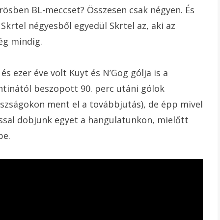
örösben BL-meccset? Összesen csak négyen. És
Skrtel négyesből egyedül Skrtel az, aki az
ég mindig.
és ezer éve volt Kuyt és N’Gog gólja is a
ntinától beszopott 90. perc utáni gólok
szságokon ment el a továbbjutás), de épp mivel
tással dobjunk egyet a hangulatunkon, mielőtt
be.