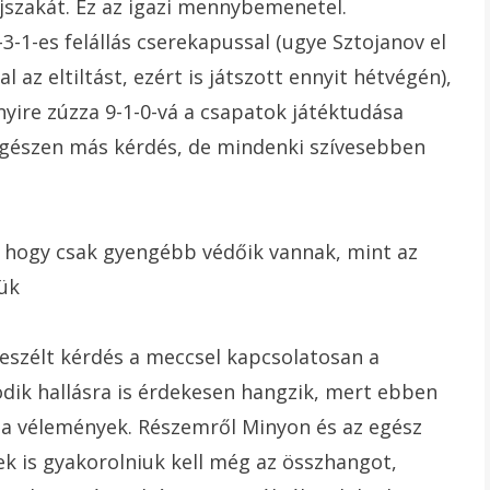
éjszakát. Ez az igazi mennybemenetel.
3-1-es felállás cserekapussal (ugye Sztojanov el
 az eltiltást, ezért is játszott ennyit hétvégén),
nyire zúzza 9-1-0-vá a csapatok játéktudása
egészen más kérdés, de mindenki szívesebben
z, hogy csak gyengébb védőik vannak, mint az
jük
eszélt kérdés a meccsel kapcsolatosan a
ik hallásra is érdekesen hangzik, mert ebben
 a vélemények. Részemről Minyon és az egész
k is gyakorolniuk kell még az összhangot,