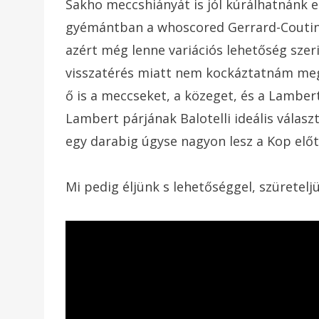
Sakho meccshiányát is jól kúrálhatnánk e
gyémántban a whoscored Gerrard-Coutinho
azért még lenne variációs lehetőség szer
visszatérés miatt nem kockáztatnám meg
ő is a meccseket, a közeget, és a Lamber
Lambert párjának Balotelli ideális válas
egy darabig úgyse nagyon lesz a Kop előtt
Mi pedig éljünk s lehetőséggel, szüretelj