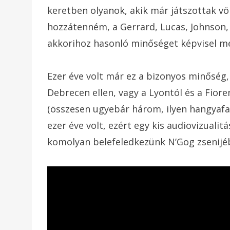
keretben olyanok, akik már játszottak v
hozzátenném, a Gerrard, Lucas, Johnson, 
akkorihoz hasonló minőséget képvisel m
Ezer éve volt már ez a bizonyos minőség, 
Debrecen ellen, vagy a Lyontól és a Fiore
(összesen ugyebár három, ilyen hangyafa
ezer éve volt, ezért egy kis audiovizuali
komolyan belefeledkezünk N’Gog zsenijé