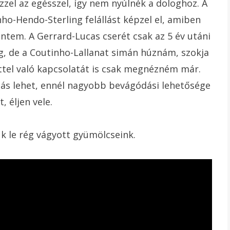
zzel az egésszel, így nem nyúlnék a dologhoz. A
-Hendo-Sterling felállást képzel el, amiben
intem. A Gerrard-Lucas cserét csak az 5 év utáni
, de a Coutinho-Lallanat simán húznám, szokja
ttel való kapcsolatát is csak megnézném már.
ztás lehet, ennél nagyobb bevágódási lehetősége
, éljen vele.
ük le rég vágyott gyümölcseink.