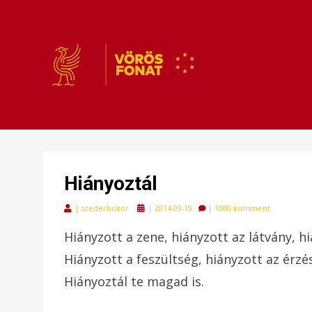
VÖRÖSFONAT
VÖRÖS FONAT
Hiányoztál
Posted
|
szederbokor
|
2014-09-15
|
1080 komment
on
Hiányzott a zene, hiányzott az látvány, h
Hiányzott a feszültség, hiányzott az érzés,
Hiányoztál te magad is.