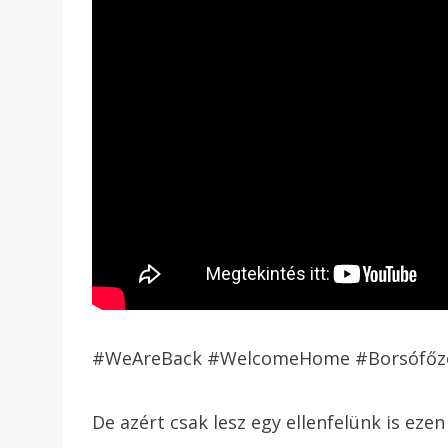
#WeAreBack #WelcomeHome #Borsófőze
De azért csak lesz egy ellenfelünk is ezen