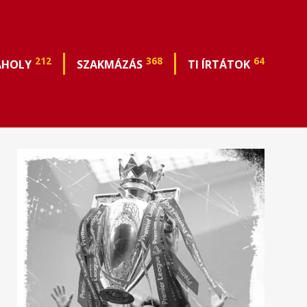
212
368
64
ÁHOLY
SZAKMÁZÁS
TI ÍRTÁTOK