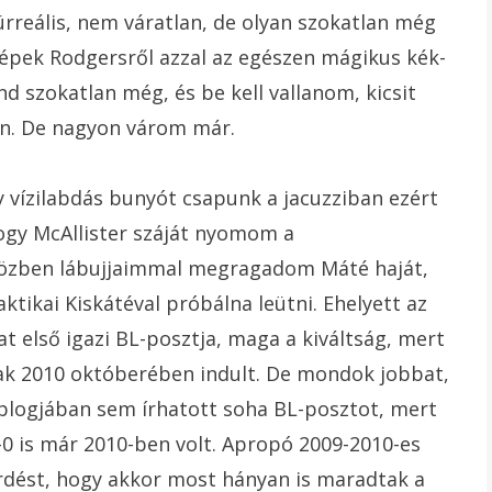
ürreális, nem váratlan, de olyan szokatlan még
képek Rodgersről azzal az egészen mágikus kék-
nd szokatlan még, és be kell vallanom, kicsit
an. De nagyon várom már.
y vízilabdás bunyót csapunk a jacuzziban ezért
hogy McAllister száját nyomom a
iközben lábujjaimmal megragadom Máté haját,
ktikai Kiskátéval próbálna leütni. Ehelyett az
t első igazi BL-posztja, maga a kiváltság, mert
ak 2010 októberében indult. De mondok jobbat,
logjában sem írhatott soha BL-posztot, mert
0-0 is már 2010-ben volt. Apropó 2009-2010-es
érdést, hogy akkor most hányan is maradtak a