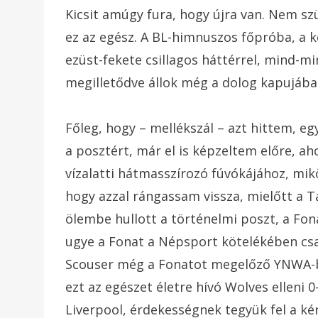
Kicsit amúgy fura, hogy újra van. Nem sz
ez az egész. A BL-himnuszos főpróba, a 
ezüst-fekete csillagos háttérrel, mind-mi
megilletődve állok még a dolog kapujáb
Főleg, hogy – mellékszál – azt hittem, eg
a posztért, már el is képzeltem előre, a
vízalatti hátmasszírozó fúvókájához, m
hogy azzal rángassam vissza, mielőtt a Ta
ölembe hullott a történelmi poszt, a Fona
ugye a Fonat a Népsport kötelékében cs
Scouser még a Fonatot megelőző YNWA-b
ezt az egészet életre hívó Wolves elleni 
Liverpool, érdekességnek tegyük fel a k