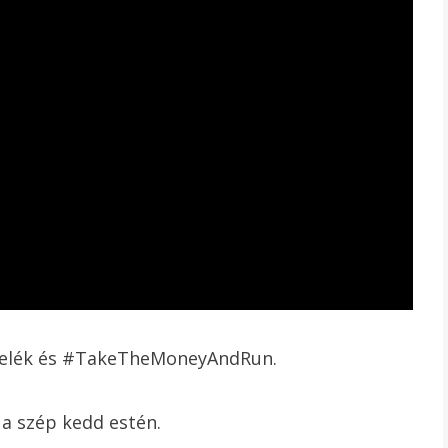
lék és #TakeTheMoneyAndRun.
 a szép kedd estén.