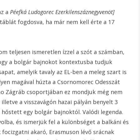
az a
Péefká Ludogorec Ezerkilenszáznegyvenöt]
 táblát fogdosva, ha már nem kell érte a 17
m teljesen ismeretlen ízzel a szót a számban,
hogy a bolgár bajnokot kontextusba tudjuk
sapat, amelyik tavaly az EL-ben a meleg szart is
helyen magával húzta a Csornomorec Odesszát
namo Zágráb csoportjában ez mondjuk még nem
illetve a visszavágón hazai pályán benyelt 3
 hőstett egy bolgár bajnoktól. Valódi legenda.
olba, és ismerjük fel a különbséget a balkáni és
ak focizgatni akaró, Erasmuson lévő srácnak