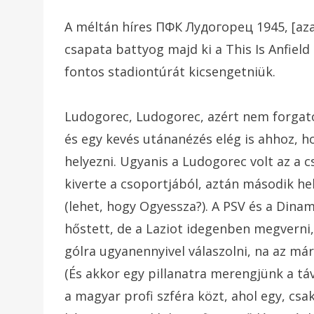
A méltán híres ПФК Лудогорец 1945, [az
csapata battyog majd ki a This Is Anfield
fontos stadiontúrát kicsengetniük.
Ludogorec, Ludogorec, azért nem forgato
és egy kevés utánanézés elég is ahhoz, 
helyezni. Ugyanis a Ludogorec volt az a c
kiverte a csoportjából, aztán második 
(lehet, hogy Ogyessza?). A PSV és a Di
hőstett, de a Laziot idegenben megverni, 
gólra ugyanennyivel válaszolni, na az már
(És akkor egy pillanatra merengjünk a táv
a magyar profi szféra közt, ahol egy, cs