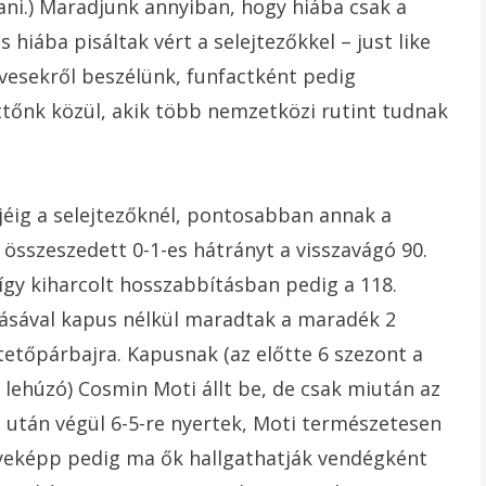
ani.) Maradjunk annyiban, hogy hiába csak a
 hiába pisáltak vért a selejtezőkkel – just like
vesekről beszélünk, funfactként pedig
tőnk közül, akik több nemzetközi rutint tudnak
ejéig a selejtezőknél, pontosabban annak a
 összeszedett 0-1-es hátrányt a visszavágó 90.
 így kiharcolt hosszabbításban pedig a 118.
tásával kapus nélkül maradtak a maradék 2
tőpárbajra. Kapusnak (az előtte 6 szezont a
l lehúzó) Cosmin Moti állt be, de csak miután az
 után végül 6-5-re nyertek, Moti természetesen
yeképp pedig ma ők hallgathatják vendégként