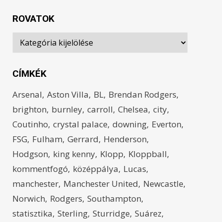
ROVATOK
Rovatok
CÍMKÉK
Arsenal
Aston Villa
BL
Brendan Rodgers
brighton
burnley
carroll
Chelsea
city
Coutinho
crystal palace
downing
Everton
FSG
Fulham
Gerrard
Henderson
Hodgson
king kenny
Klopp
Kloppball
kommentfogó
középpálya
Lucas
manchester
Manchester United
Newcastle
Norwich
Rodgers
Southampton
statisztika
Sterling
Sturridge
Suárez