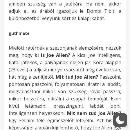
o
á
j
z
t
…
e
a
o
amiben szükség van a játékára. Ha nem, akkor
,
é
k
m
j
m
s
á
u
b
m
L
s
adjuk el, az árából igazoljuk le Dombi Tibit, a
1
g
s
b
d
á
f
t
n
e
t
u
s
különbözetből vegyünk sört és kalap-kabát.
d
v
z
e
f
n
e
p
k
n
u
c
o
b
a
o
r
o
y
l
o
,
-
d
a
k
a
n
k
guthmate
i
n
o
a
s
i
,
u
s
a
B
a
a
t
t
s
d
z
l
a
n
-
n
L
j
Mielőtt rátérnék a szezonjának elemzésére, nézzük
t
e
o
4
a
t
l
F
k
G
r
-
á
meg, hogy
ki is Joe Allen?
A kicsi Joe intelligens,
l
r
s
-
t
j
e
r
,
e
ö
b
t
fiatal játékos, a pályájának elején jár. Kora alapján
a
m
r
4
a
á
t
a
k
r
h
e
é
(23 éves) a teljesítménye csúcsától még évekre van,
n
é
é
-
n
h
v
d
í
r
ö
n
k
hát még a zenitjétől.
Mit tud Joe Allen?
Passzolni,
a
s
s
2
e
o
e
i
v
a
g
,
á
pontosan passzolni, folyamatosan járatni a labdát,
z
z
z
m
z
a
t
á
r
n
s
r
megválasztani mikor van szükség rövid passzra,
e
e
é
k
v
m
m
á
n
d
e
z
a
mikor hosszúra, diktálni a csapat tempóját. Ezen
l
t
v
é
o
é
i
b
c
k
k
ó
.
kívül letámadni, presszingelni, labdát lopni.
t
m
é
t
l
r
t
o
s
ö
e
v
H
Intelligensen helyezkedni.
Mit nem tud Joe Allen?
ű
á
a
b
t
t
j
r
i
z
z
a
a
Egy Fellaini féle égimeszelőt lefejelni. Azt hiszem
n
r
c
o
,
e
á
a
l
é
e
l
n
képességei alapján kijelenthető, hogy Joe Allen egy
ő
c
s