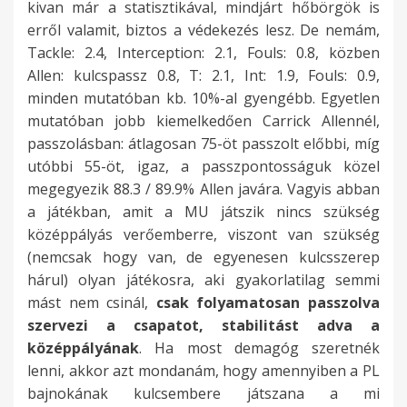
t
e
i
b
v
e
a
kivan már a statisztikával, mindjárt hőbörgök is
o
a
v
g
e
a
a
a
ő
r
t
b
a
n
z
erről valamit, biztos a védekezés lesz. De nemám,
z
s
é
y
A
a
k
m
l
)
y
ó
s
m
a
Tackle: 2.4, Interception: 2.1, Fouls: 0.8, közben
n
a
l
o
l
j
h
e
e
m
v
l
z
e
l
Allen: kulcspassz 0.8, T: 2.1, Int: 1.9, Fouls: 0.9,
i
k
t
l
l
á
ó
g
l
e
e
,
i
g
a
minden mutatóban kb. 10%-al gyengébb. Egyetlen
.
i
s
y
e
t
n
c
v
l
l
h
Ú
d
p
mutatóban jobb kiemelkedően Carrick Allennél,
T
s
z
a
n
é
a
á
á
l
)
o
j
ö
o
passzolásban: átlagosan 75-öt passzolt előbbi, míg
a
c
e
n
e
k
p
f
r
e
.
g
p
b
z
utóbbi 55-öt, igaz, a passzpontosságuk közel
v
s
z
c
g
b
o
o
n
t
y
e
b
á
megegyezik 88.3 / 89.9% Allen javára. Vagyis abban
a
a
o
s
y
a
k
l
i
t
A
b
s
e
s
a játékban, amit a MU játszik nincs szükség
s
p
n
a
r
n
k
n
.
a
z
e
t
n
t
középpályás verőemberre, viszont van szükség
s
a
t
p
e
.
a
i
F
p
e
l
e
t
,
(nemcsak hogy van, de egyenesen kulcsszerep
z
t
?
a
m
l
a
e
a
l
e
l
ő
a
hárul) olyan játékosra, aki gyakorlatilag semmi
a
o
S
t
e
k
z
l
s
ő
i
l
m
z
mást nem csinál,
csak folyamatosan passzolva
l
k
o
b
k
é
ő
ü
s
b
l
e
ó
ú
szervezi a csapatot, stabilitást adva a
m
e
k
a
k
s
t
l
e
b
l
n
d
j
középpályának
. Ha most demagóg szeretnék
á
l
g
n
ö
ő
k
e
r
a
i
i
o
e
lenni, akkor azt mondanám, hogy amennyiben a PL
r
l
ó
j
z
b
r
t
n
k
k
5
n
m
bajnokának kulcsembere játszana a mi
n
e
l
á
é
b
i