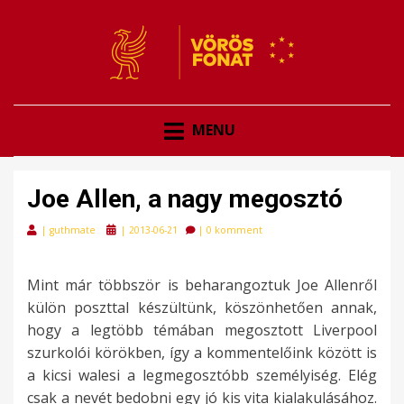
VÖRÖSFONAT
VÖRÖS FONAT
MENU
Joe Allen, a nagy megosztó
Posted
|
guthmate
|
2013-06-21
|
0 komment
on
Mint már többször is beharangoztuk Joe Allenről
külön poszttal készültünk, köszönhetően annak,
hogy a legtöbb témában megosztott Liverpool
szurkolói körökben, így a kommentelőink között is
a kicsi walesi a legmegosztóbb személyiség. Elég
csak a nevét bedobni egy jó kis vita kialakulásához.