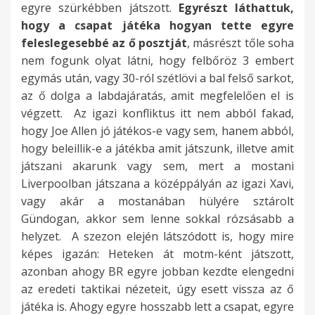
d
s
m
k
egyre szürkébben játszott.
Egyrészt láthattuk,
i
y
i
m
j
o
k
e
o
a
n
k
-
s
á
k
i
ö
hogy a csapat játéka hogyan tette egyre
e
e
l
i
á
g
,
g
s
d
é
,
b
o
t
o
e
v
feleslegesebbé az ő posztját
, másrészt tőle soha
g
r
l
n
r
y
a
y
a
h
c
a
e
h
l
n
r
e
nem fogunk olyat látni, hogy felbőröz 3 embert
y
s
e
t
a
–
m
i
n
a
s
k
n
a
o
t
ő
t
egymás után, vagy 30-ról szétlövi a bal felső sarkot,
e
e
k
a
t
s
i
k
3
t
a
i
)
n
p
r
s
k
az ő dolga a labdajáratás, amit megfelelően el is
s
r
r
v
á
z
k
e
x
ó
k
s
,
e
n
á
e
e
végzett. Az igazi konfliktus itt nem abból fakad,
t
ő
e
é
s
i
o
a
a
m
f
z
e
m
i
k
n
z
hogy Joe Allen jó játékos-e vagy sem, hanem abból,
í
n
s
t
,
n
r
z
k
e
e
i
z
f
.
.
n
ő
hogy beleillik-e a játékba amit játszunk, illetve amit
p
e
o
e
a
t
m
o
k
c
l
n
t
o
M
A
e
é
játszani akarunk vagy sem, mert a mostani
u
m
k
l
m
e
é
k
o
c
v
t
L
g
i
m
g
v
Liverpoolban játszana a középpályán az igazi Xavi,
s
s
k
b
i
a
g
n
r
s
e
é
u
a
t
á
a
t
vagy akár a mostanában hülyére sztárolt
o
z
a
ő
t
k
E
a
a
e
n
n
c
n
n
s
t
i
Gündogan, akkor sem lenne sokkal rózsásabb a
k
e
l
l
m
a
L
k
a
,
n
a
a
n
e
o
í
z
helyzet. A szezon elején látszódott is, hogy mire
a
m
j
s
e
r
-
a
z
d
i
p
s
y
m
d
v
e
képes igazán: Heteken át motm-ként játszott,
t
p
o
z
g
a
b
t
a
e
a
a
h
i
t
i
a
d
azonban ahogy BR egyre jobban kezdte elengedni
,
o
b
á
f
t
e
u
r
a
z
s
i
m
u
k
n
b
az eredeti taktikai nézeteit, úgy esett vissza az ő
e
n
b
r
e
l
n
c
c
z
e
s
á
e
d
o
h
e
játéka is. Ahogy egyre hosszabb lett a csapat, egyre
l
t
a
m
l
a
s
a
a
t
l
e