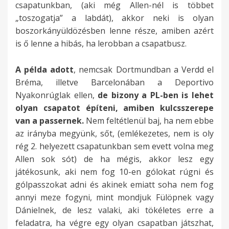
e
e
i
-
-
ő
b
csapatunkban, (aki még Allen-nél is többet
e
n
t
t
p
s
t
s
k
e
e
0
t
e
„toszogatja” a labdát), akkor neki is olyan
m
k
r
s
s
z
i
e
(
m
a
a
n
r
boszorkányüldözésben lenne része, amiben azért
i
i
ú
z
ő
ó
z
n
G
e
j
l
e
e
is ő lenne a hibás, ha lerobban a csapatbusz.
s
i
g
h
k
l
á
:
ü
l
á
k
v
k
j
s
o
a
ö
t
l
v
n
k
t
a
e
r
á
h
A példa adott
, nemcsak Dortmundban a Verdd el
t
t
z
a
ó
o
d
e
é
l
z
ő
t
a
Bréma, illetve Barcelonában a Deportivo
t
,
é
k
k
l
o
d
k
m
t
l
s
g
Nyakonrúglak ellen,
de bizony a PL-ben is lehet
?
a
p
.
a
t
g
é
b
á
é
m
z
y
olyan csapatot építeni, amiben kulcsszerepe
1
m
p
T
t
u
a
s
a
b
k
é
o
h
van a passernek.
Nem feltétlenül baj, ha nem ebbe
d
i
á
o
é
g
n
a
a
ó
k
g
t
a
az irányba megyünk, sőt, (emlékezetes, nem is oly
b
b
l
v
s
y
)
l
m
l
i
s
t
t
rég 2. helyezett csapatunkban sem evett volna meg
a
e
y
á
v
e
s
a
i
a
,
e
,
ó
Allen sok sót) de ha mégis, akkor lesz egy
P
n
á
b
á
a
e
t
t
s
h
m
a
(
játékosunk, aki nem fog 10-en gólokat rúgni és
L
s
s
b
l
h
m
t
j
z
á
m
h
b
gólpasszokat adni és akinek emiatt soha nem fog
-
z
,
á
i
a
m
a
á
ü
t
i
o
i
annyi meze fogyni, mint mondjuk Fülöpnek vagy
b
ü
c
a
k
g
i
s
t
n
j
t
g
z
Dánielnek, de lesz valaki, aki tökéletes erre a
e
k
s
z
m
y
m
a
s
e
ó
n
y
t
feladatra, ha végre egy olyan csapatban játszhat,
n
s
a
e
a