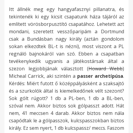
o
o
n
m
h
o
é
t
f
i
d
é
ú
z
o
t
s
-
i
o
Itt állnék meg egy hangyafasznyi pillanatra, és
g
s
a
e
j
o
r
g
ő
l
t
-
,
e
g
tekintenék ki egy kicsit csapatunk háza tájáról az
y
r
l
l
e
t
ü
y
s
a
S
e
m
x
y
említett vörösborpusztító csapatához. Lehetett azt
v
e
i
a
l
t
l
j
z
v
i
v
i
t
n
mondani, szeretett vesszőparipám a Dortmund
o
f
s
d
e
l
t
ö
e
e
n
a
n
r
e
csak a Bundásban nagy király (aztán gondolom
l
e
k
a
n
é
e
v
r
r
c
g
t
a
m
sokan elkezdtek BL-t is nézni), most viszont a PL
t
n
i
t
t
p
n
ő
e
ő
l
y
p
.
v
regnáló bajnokáról van szó. Ebben a csapatban
é
n
e
r
h
n
j
r
p
e
a
s
l
E
e
tevékenykedik ugyanis a játékostársak által a
r
t
m
a
e
i
á
e
ű
m
i
e
1
r
l
szezon legjobbjának választott (
Howard Webb
)
t
a
e
,
t
,
t
A
e
b
r
m
9
r
ü
Micheal Carrick, aki szintén a
passer archetípúsa
.
e
r
l
h
ő
d
s
l
m
e
e
,
8
e
n
Kérdés: Miért futott ő középpályásként a szaksajtó
l
t
k
a
,
e
z
l
b
r
s
h
2
t
k
és a szurkolók által is kiemelkedőnek vélt szezont?
m
o
e
v
h
z
i
e
e
(
e
a
-
e
k
Sok gólt rúgott? 1 db a PL-ben, 1 db a BL-ben,
e
t
d
é
o
a
k
n
r
B
t
n
e
l
e
szóval nem. Akkor biztos sok gólpasszt adott. Hát
i
t
ő
g
g
v
,
f
k
e
e
e
s
j
z
nem, 41 meccsen 4 darab. Akkor biztos nem nála
d
L
n
r
y
a
o
é
n
a
m
t
e
d
csapódtak le a gólpasszok, kulcspasszokban biztos
e
u
e
e
J
r
c
g
k
d
C
a
a
s
i
király. Ez sem nyert, 1 db kulcspassz/ meccs. Faszom
h
c
k
e
o
t
s
j