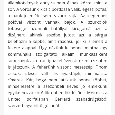
államkötvények annyira nem állnak kézre, mint a
sör. A vörösünk kicsit bordóssá válik, egész pofás,
a bank jelenléte sem zavaró rajta. Az idegenbeli
pólóval viszont vannak bajok. A szurkolók
többsége azonnali hatállyal kirúgatná azt a
dizájnert, akinek eszébe jutott azt a sárgát
belehozni a képbe, amit ráadásul jól ki is emelt a
fekete alappal. Úgy nézünk ki benne mintha egy
kommunális szolgáltató alkalmi munkásaiként
söpörnénk az utcát, igaz fél éven át ezen a szinten
is játszunk. A fehérünk viszont meseszép. Finom
csíkok, ízléses váll- és nyaktájék, minimalista
címerek. Kár, hogy nem játszunk benne többet,
mindenesetre a szezonbeli kevés jó emlékünk
egyike hozzá kötődik: ebben lökdösődik Meireles a
United sorfalában Gerrard szabadrúgásból
szerzett egyenlítő góljánál.