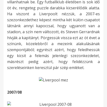
villanhatnak be. Egy futballklub életében is sok idő
öt év, rengeteg puzzle darabka kicserélődik alatta.
Ha viszont a Liverpoolt nézzük, a 2007-es
szezonkezdethez képest mintha két külön csapatot
látnánk annyi kapoccsal, hogy ugyanott van a
stadion, a szín nem változott, és Steven Gerrardnak
hívják a kapitányt. Pörgessük vissza ezt az öt évet a
színünk, közelebbről a mezeink alakulásának
szempontjából; egyrészt azért, hogy feledhessük
egy kicsit a felemás jelenlegi szezonkezdetet,
másrészt pedig azért, hogy felidézzünk a
szereléseinken keresztül pár szép emléket.
2007/08