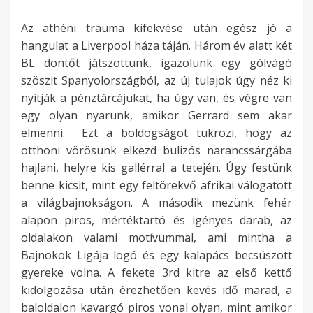
Az athéni trauma kifekvése után egész jó a
hangulat a Liverpool háza táján. Három év alatt két
BL döntőt játszottunk, igazolunk egy gólvágó
szöszit Spanyolországból, az új tulajok úgy néz ki
nyitják a pénztárcájukat, ha úgy van, és végre van
egy olyan nyarunk, amikor Gerrard sem akar
elmenni. Ezt a boldogságot tükrözi, hogy az
otthoni vörösünk elkezd bulizós narancssárgába
hajlani, helyre kis gallérral a tetején. Úgy festünk
benne kicsit, mint egy feltörekvő afrikai válogatott
a világbajnokságon. A második mezünk fehér
alapon piros, mértéktartó és igényes darab, az
oldalakon valami motívummal, ami mintha a
Bajnokok Ligája logó és egy kalapács becsúszott
gyereke volna. A fekete 3rd kitre az első kettő
kidolgozása után érezhetően kevés idő marad, a
baloldalon kavargó piros vonal olyan, mint amikor