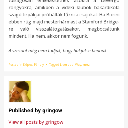
túlságosan emlékeztetnek azokra a Devergo
rongyokra, amikben a vidéki klubok bakardikóla
szagú tirpákjai próbálták fűzni a csajokat. Ha Borini
ebben rúg majd mesterhármast a Stamford Bridge-
re való visszalátogatásakor, megbocsátunk
mindent. Ha nem, akkor nem fogunk.
A szezont még nem tudjuk, hogy bukjuk-e bennük.
Posted in
Képes
,
Páholy
Tagged
Liverpool Way
,
mez
Published by
gringow
View all posts by gringow