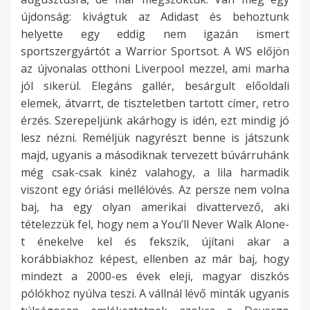
újdonság: kivágtuk az Adidast és behoztunk
helyette egy eddig nem igazán ismert
sportszergyártót a Warrior Sportsot. A WS előjön
az újvonalas otthoni Liverpool mezzel, ami marha
jól sikerül. Elegáns gallér, besárgult előoldali
elemek, átvarrt, de tiszteletben tartott címer, retro
érzés. Szerepeljünk akárhogy is idén, ezt mindig jó
lesz nézni. Reméljük nagyrészt benne is játszunk
majd, ugyanis a másodiknak tervezett búvárruhánk
még csak-csak kinéz valahogy, a lila harmadik
viszont egy óriási mellélövés. Az persze nem volna
baj, ha egy olyan amerikai divattervező, aki
tételezzük fel, hogy nem a You’ll Never Walk Alone-
t énekelve kel és fekszik, újítani akar a
korábbiakhoz képest, ellenben az már baj, hogy
mindezt a 2000-es évek eleji, magyar diszkós
pólókhoz nyúlva teszi. A vállnál lévő minták ugyanis