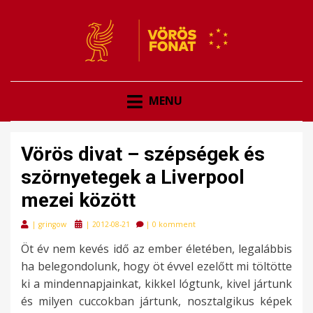
VÖRÖSFONAT
VÖRÖS FONAT
MENU
Vörös divat – szépségek és
szörnyetegek a Liverpool
mezei között
Posted
|
gringow
|
2012-08-21
|
0 komment
on
Öt év nem kevés idő az ember életében, legalábbis
ha belegondolunk, hogy öt évvel ezelőtt mi töltötte
ki a mindennapjainkat, kikkel lógtunk, kivel jártunk
és milyen cuccokban jártunk, nosztalgikus képek