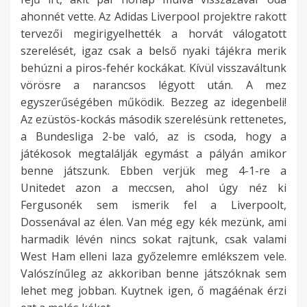
ahonnét vette. Az Adidas Liverpool projektre rakott
tervezői megirigyelhették a horvát válogatott
szerelését, igaz csak a belső nyaki tájékra merik
behúzni a piros-fehér kockákat. Kívül visszaváltunk
vörösre a narancsos légyott után. A mez
egyszerűségében működik. Bezzeg az idegenbeli!
Az ezüstös-kockás második szerelésünk rettenetes,
a Bundesliga 2-be való, az is csoda, hogy a
játékosok megtalálják egymást a pályán amikor
benne játszunk. Ebben verjük meg 4-1-re a
Unitedet azon a meccsen, ahol úgy néz ki
Fergusonék sem ismerik fel a Liverpoolt,
Dossenával az élen. Van még egy kék mezünk, ami
harmadik lévén nincs sokat rajtunk, csak valami
West Ham elleni laza győzelemre emlékszem vele.
Valószínűleg az akkoriban benne játszóknak sem
lehet meg jobban. Kuytnek igen, ő magáénak érzi