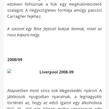
edzésen felhúznak a fiúk egy megkülönböztető
szalagot. A négyszögletes formája amúgy passzol
Carragher fejéhez.
A szezont egy Riise fejessel bukjuk bennük, mivel az
rossz kapura megy.
2008/09
Alapvetően most sincs sok idegeskedés nyáron. A
játékosok nyugodtan nyaralnak, a legnagyobb
történés az, hogy az edző igazol egy alkoholista
fejű írt, akit pár hónap múlva visszazavar oda