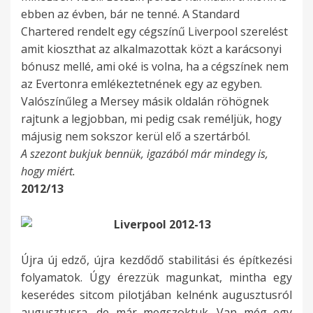
ebben az évben, bár ne tenné. A Standard
Chartered rendelt egy cégszínű Liverpool szerelést
amit kioszthat az alkalmazottak közt a karácsonyi
bónusz mellé, ami oké is volna, ha a cégszínek nem
az Evertonra emlékeztetnének egy az egyben.
Valószínűleg a Mersey másik oldalán röhögnek
rajtunk a legjobban, mi pedig csak reméljük, hogy
májusig nem sokszor kerül elő a szertárból.
A szezont bukjuk bennük, igazából már mindegy is,
hogy miért.
2012/13
Újra új edző, újra kezdődő stabilitási és építkezési
folyamatok. Úgy érezzük magunkat, mintha egy
keserédes sitcom pilotjában kelnénk augusztusról
augusztusra, de már megszoktuk. Van még egy