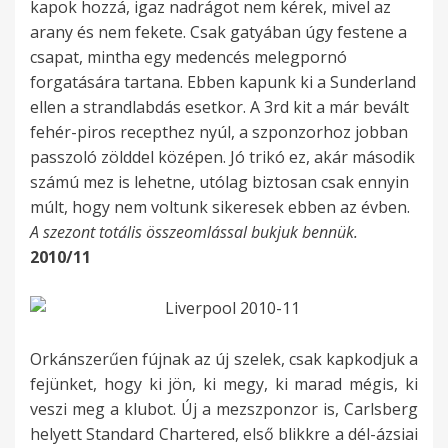
kapok hozzá, igaz nadrágot nem kérek, mivel az
arany és nem fekete. Csak gatyában úgy festene a
csapat, mintha egy medencés melegpornó
forgatására tartana. Ebben kapunk ki a Sunderland
ellen a strandlabdás esetkor. A 3rd kit a már bevált
fehér-piros recepthez nyúl, a szponzorhoz jobban
passzoló zölddel középen. Jó trikó ez, akár második
számú mez is lehetne, utólag biztosan csak ennyin
múlt, hogy nem voltunk sikeresek ebben az évben.
A szezont totális összeomlással bukjuk bennük.
2010/11
Orkánszerűen fújnak az új szelek, csak kapkodjuk a
fejünket, hogy ki jön, ki megy, ki marad mégis, ki
veszi meg a klubot. Új a mezszponzor is, Carlsberg
helyett Standard Chartered, első blikkre a dél-ázsiai