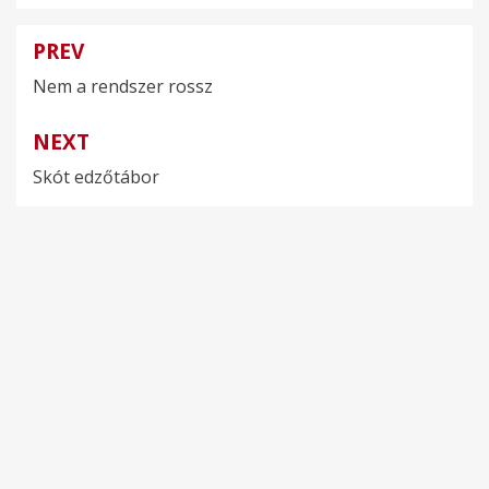
PREV
Bejegyzés
Nem a rendszer rossz
navigáció
NEXT
Skót edzőtábor