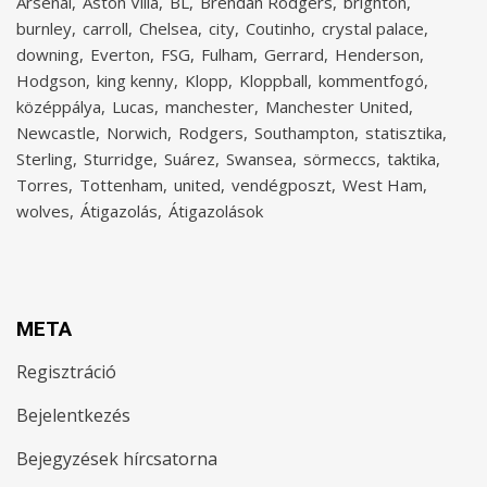
Arsenal
Aston Villa
BL
Brendan Rodgers
brighton
burnley
carroll
Chelsea
city
Coutinho
crystal palace
downing
Everton
FSG
Fulham
Gerrard
Henderson
Hodgson
king kenny
Klopp
Kloppball
kommentfogó
középpálya
Lucas
manchester
Manchester United
Newcastle
Norwich
Rodgers
Southampton
statisztika
Sterling
Sturridge
Suárez
Swansea
sörmeccs
taktika
Torres
Tottenham
united
vendégposzt
West Ham
wolves
Átigazolás
Átigazolások
META
Regisztráció
Bejelentkezés
Bejegyzések hírcsatorna