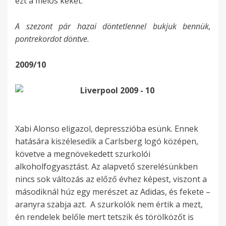
ezt a melós kéket.
A szezont pár hazai döntetlennel bukjuk bennük,
pontrekordot döntve.
2009/10
Xabi Alonso eligazol, depresszióba esünk. Ennek
hatására kiszélesedik a Carlsberg logó középen,
követve a megnövekedett szurkolói
alkoholfogyasztást. Az alapvető szerelésünkben
nincs sok változás az előző évhez képest, viszont a
másodiknál húz egy merészet az Adidas, és fekete –
aranyra szabja azt. A szurkolók nem értik a mezt,
én rendelek belőle mert tetszik és törölközőt is