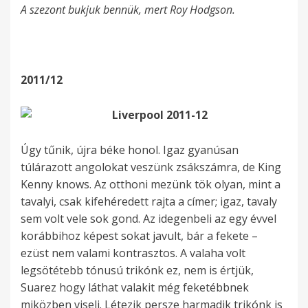
A szezont bukjuk bennük, mert Roy Hodgson.
2011/12
Úgy tűnik, újra béke honol. Igaz gyanúsan
túlárazott angolokat veszünk zsákszámra, de King
Kenny knows. Az otthoni mezünk tök olyan, mint a
tavalyi, csak kifehéredett rajta a címer; igaz, tavaly
sem volt vele sok gond. Az idegenbeli az egy évvel
korábbihoz képest sokat javult, bár a fekete –
ezüst nem valami kontrasztos. A valaha volt
legsötétebb tónusú trikónk ez, nem is értjük,
Suarez hogy láthat valakit még feketébbnek
miközben viseli. Létezik persze harmadik trikónk is