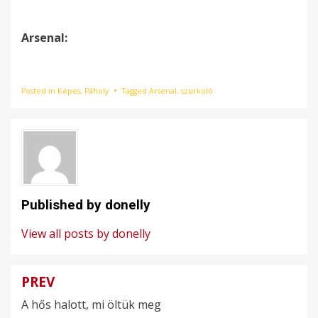
Arsenal:
Posted in
Képes
,
Páholy
Tagged
Arsenal
,
szurkoló
Published by
donelly
View all posts by donelly
PREV
Bejegyzés
A hős halott, mi öltük meg
navigáció