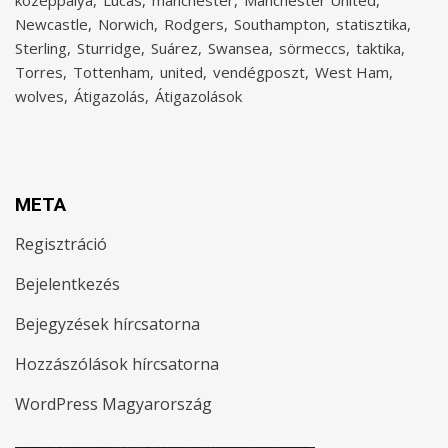
középpálya
Lucas
manchester
Manchester United
Newcastle
Norwich
Rodgers
Southampton
statisztika
Sterling
Sturridge
Suárez
Swansea
sörmeccs
taktika
Torres
Tottenham
united
vendégposzt
West Ham
wolves
Átigazolás
Átigazolások
META
Regisztráció
Bejelentkezés
Bejegyzések hírcsatorna
Hozzászólások hírcsatorna
WordPress Magyarország