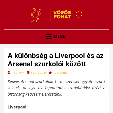
VÖRÖSFONAT
VÖRÖS FONAT
MENU
A különbség a Liverpool és az
Arsenal szurkolói között
Posted
|
donelly
|
2012-08-16
|
0 komment
on
Kedves Arsenal-szurkolók! Természetesen együtt érzünk
veletek, de egy kis képmutatós szurkálódást azért a
biztonság kedvéért eleresztünk.
Liverpool: