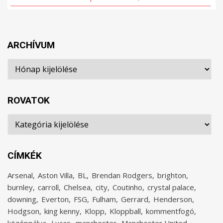
ARCHÍVUM
Archívum
ROVATOK
Rovatok
CÍMKÉK
Arsenal
Aston Villa
BL
Brendan Rodgers
brighton
burnley
carroll
Chelsea
city
Coutinho
crystal palace
downing
Everton
FSG
Fulham
Gerrard
Henderson
Hodgson
king kenny
Klopp
Kloppball
kommentfogó