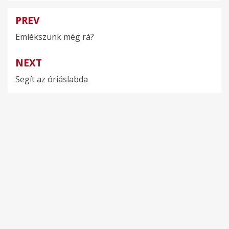
PREV
Bejegyzés
Emlékszünk még rá?
navigáció
NEXT
Segít az óriáslabda