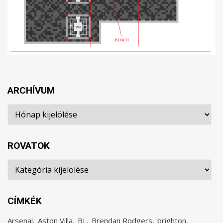
ARCHÍVUM
Archívum
ROVATOK
Rovatok
CÍMKÉK
Arsenal
Aston Villa
BL
Brendan Rodgers
brighton