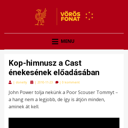
VÖRÖSFONAT
VÖRÖS FONAT
MENU
Kop-himnusz a Cast
énekesének előadásában
Posted
|
donelly
|
2010-11-23
|
0 komment
on
John Power tolja nekünk a Poor Scouser Tommyt –
a hang nem a legjobb, de így is átjön minden,
aminek át kell.