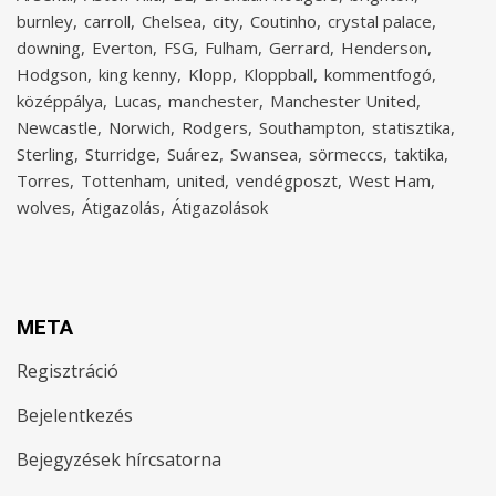
burnley
carroll
Chelsea
city
Coutinho
crystal palace
downing
Everton
FSG
Fulham
Gerrard
Henderson
Hodgson
king kenny
Klopp
Kloppball
kommentfogó
középpálya
Lucas
manchester
Manchester United
Newcastle
Norwich
Rodgers
Southampton
statisztika
Sterling
Sturridge
Suárez
Swansea
sörmeccs
taktika
Torres
Tottenham
united
vendégposzt
West Ham
wolves
Átigazolás
Átigazolások
META
Regisztráció
Bejelentkezés
Bejegyzések hírcsatorna