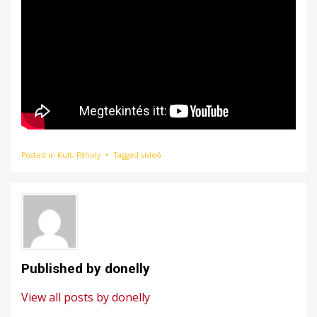
Posted in
Kult
,
Páholy
Tagged
videó
Published by
donelly
View all posts by donelly