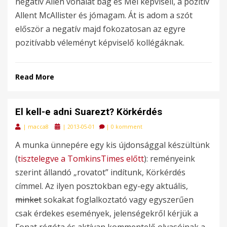
negatív Allen vonalat bag és Mel képviseli, a pozitív
Allent McAllister és jómagam. Át is adom a szót
először a negatív majd fokozatosan az egyre
pozitívabb véleményt képviselő kollégáknak.
Read More
El kell-e adni Suarezt? Körkérdés
Posted
|
macca8
|
2013-05-01
|
0 komment
on
A munka ünnepére egy kis újdonsággal készültünk
(
tisztelegve a TomkinsTimes előtt
): reményeink
szerint állandó „rovatot” indítunk, Körkérdés
címmel. Az ilyen posztokban egy-egy aktuális,
minket
sokakat foglalkoztató vagy egyszerűen
csak érdekes események, jelenségekről kérjük a