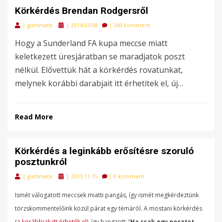
Körkérdés Brendan Rodgersről
Posted
|
guthmate
|
2014-03-08
|
269 komment
on
Hogy a Sunderland FA kupa meccse miatt
keletkezett üresjáratban se maradjatok poszt
nélkül. Elővettük hát a körkérdés rovatunkat,
melynek korábbi darabjait itt érhetitek el, új…
Read More
Körkérdés a leginkább erősítésre szoruló
posztunkról
Posted
|
guthmate
|
2013-11-15
|
0 komment
on
Ismét válogatott meccsek miatti pangás, így ismét megkérdeztünk
törzskommentelőink közül párat egy témáról. A mostani körkérdés
(
a korábbiak itt érhetők el
), így hangzott: “
Ha csak egy posztot