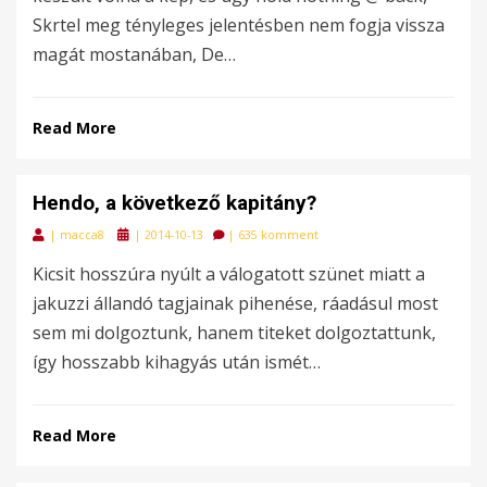
Skrtel meg tényleges jelentésben nem fogja vissza
magát mostanában, De…
Read More
Hendo, a következő kapitány?
Posted
|
macca8
|
2014-10-13
|
635 komment
on
Kicsit hosszúra nyúlt a válogatott szünet miatt a
jakuzzi állandó tagjainak pihenése, ráadásul most
sem mi dolgoztunk, hanem titeket dolgoztattunk,
így hosszabb kihagyás után ismét…
Read More