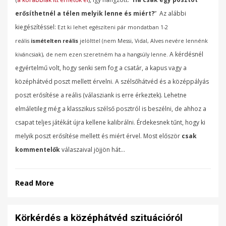
erősíthetnél a télen melyik lenne és miért?
” Az alábbi
kiegészítéssel:
Ezt ki lehet egészíteni pár mondatban 1-2
reális
ismételten reális
jelölttel (nem Messi, Vidal, Alves nevére lennénk
A kérdésnél
kiváncsiak), de nem ezen szeretném ha a hangsúly lenne.
egyértelmű volt, hogy senki sem fog a csatár, a kapus vagy a
középhátvéd poszt mellett érvelni. A szélsőhátvéd és a középpályás
poszt erősítése a reális (válasziank is erre érkeztek). Lehetne
elmáletileg még a klasszikus szélső posztról is beszélni, de ahhoz a
csapat teljes játékát újra kellene kalibrálni. Érdekesnek tűnt, hogy ki
melyik poszt erősítése mellett és miért érvel. Most először
csak
kommentelők
válaszaival jöjjön hát…
Read More
Körkérdés a középhátvéd szituációról