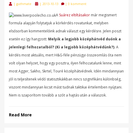
Posted
|
guthmate
|
2013-10-13
|
0 komment
on
A
Suárez eltiltásakor
már megismert
formula alapján folytatjuk a körkérdés rovatunkat, melyben
elsősorban kommentelőink adnak választ egy kérdésre. Jelen poszt
esetén ez így hangzott:
Melyik a legjobb középhátvéd duónk a
jelenlegi felhozatalból? (Ki a legjobb középhátvédünk?)
. A
kérdés most aktuális, mert H&G-féle pénzügyi összeomlás óta nem
volt olyan helyzet, hogy egy posztra, ilyen felhozatalunk lenne, mint
most Agger, Sakho, Skrtel, Touré középhátvédnek. Idén mindannyian
jól is teljesítenek védő statisztikáikban nincs szignifikáns különbség,
viszont mindannyian kicsit mást tudnak taktikai értelemben nyújtani.
Nem is szaporítom tovább a szót a hajtás után a válaszok.
Read More