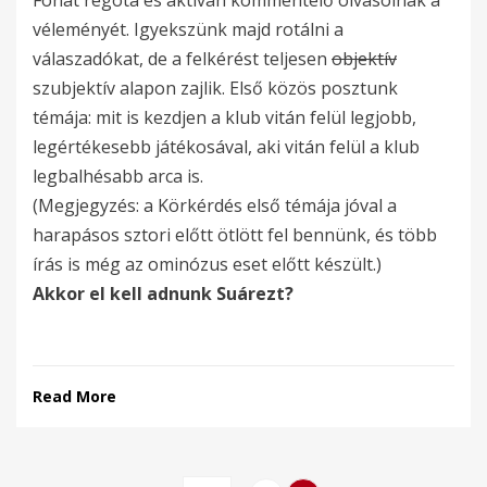
Fonat régóta és aktívan kommentelő olvasóinak a
véleményét. Igyekszünk majd rotálni a
válaszadókat, de a felkérést teljesen
objektív
szubjektív alapon zajlik. Első közös posztunk
témája: mit is kezdjen a klub vitán felül legjobb,
legértékesebb játékosával, aki vitán felül a klub
legbalhésabb arca is.
(Megjegyzés: a Körkérdés első témája jóval a
harapásos sztori előtt ötlött fel bennünk, és több
írás is még az ominózus eset előtt készült.)
Akkor el kell adnunk Suárezt?
Read More
Bejegyzések