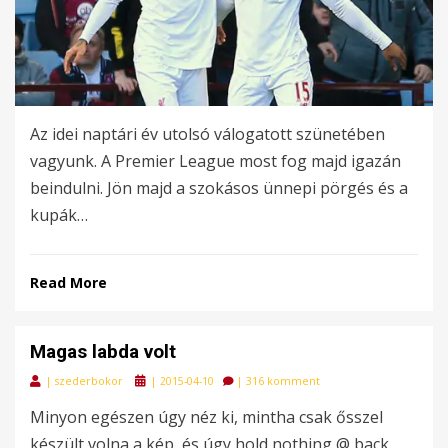
Az idei naptári év utolsó válogatott szünetében
vagyunk. A Premier League most fog majd igazán
beindulni. Jön majd a szokásos ünnepi pörgés és a
kupák…
Read More
Magas labda volt
Posted
|
szederbokor
|
2015-04-10
|
316 komment
on
Minyon egészen úgy néz ki, mintha csak ősszel
készült volna a kép, és úgy hold nothing @ back,