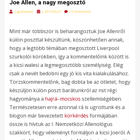
Joe Allen, a nagy megosztó
Posted
|
guthmate
|
2013-06-21
|
0 komment
on
Mint már többször is beharangoztuk Joe Allenről
külön poszttal készültünk, köszönhetően annak,
hogy a legtöbb témában megosztott Liverpool
szurkolói körökben, így a kommentelőink között is
a kicsi walesi a legmegosztóbb személyiség. Elég
csak a nevét bedobni egy jó kis vita kialakulásához.
Törzskommentelőnk, bag dobta be az ötletet, hogy
készüljön külön poszt barátunkról az nst régi
hagyománya a
hajrá
–
mocskos
szellemiségében.
Természetesen erre azonnal rá is ugrottunk és a
blogon már bevezetett
körkérdés
formájában
össze is hívtuk az I. Nemzetközi Allenológus
szakkört, hogy véleményt formáljon a kicsi Joeról. A