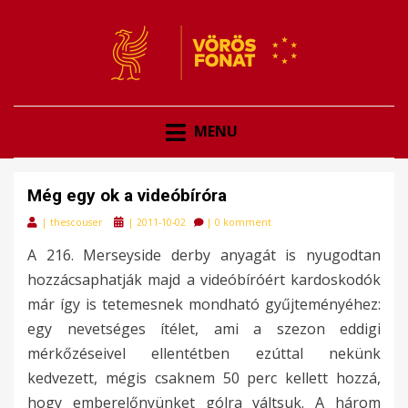
VÖRÖSFONAT
VÖRÖS FONAT
MENU
Még egy ok a videóbíróra
Posted
|
thescouser
|
2011-10-02
|
0 komment
on
A 216. Merseyside derby anyagát is nyugodtan
hozzácsaphatják majd a videóbíróért kardoskodók
már így is tetemesnek mondható gyűjteményéhez:
egy nevetséges ítélet, ami a szezon eddigi
mérkőzéseivel ellentétben ezúttal nekünk
kedvezett, mégis csaknem 50 perc kellett hozzá,
hogy emberelőnyünket gólra váltsuk. A három