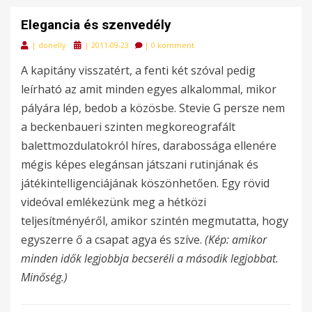
Elegancia és szenvedély
Posted
|
donelly
|
2011-09-23
|
0 komment
on
A kapitány visszatért, a fenti két szóval pedig
leírható az amit minden egyes alkalommal, mikor
pályára lép, bedob a közösbe. Stevie G persze nem
a beckenbaueri szinten megkoreografált
balettmozdulatokról híres, darabossága ellenére
mégis képes elegánsan játszani rutinjának és
játékintelligenciájának köszönhetően. Egy rövid
videóval emlékezünk meg a hétközi
teljesítményéről, amikor szintén megmutatta, hogy
egyszerre ő a csapat agya és szíve.
(Kép: amikor
minden idők legjobbja becseréli a második legjobbat.
Minőség.)