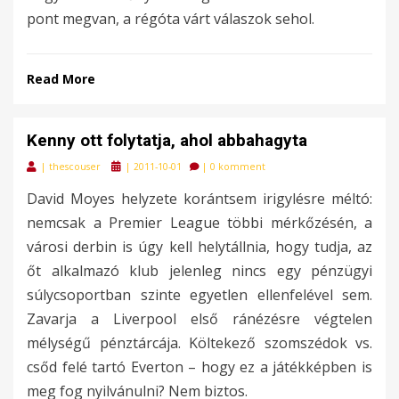
pont megvan, a régóta várt válaszok sehol.
Read More
Kenny ott folytatja, ahol abbahagyta
Posted
|
thescouser
|
2011-10-01
|
0 komment
on
David Moyes helyzete korántsem irigylésre méltó:
nemcsak a Premier League többi mérkőzésén, a
városi derbin is úgy kell helytállnia, hogy tudja, az
őt alkalmazó klub jelenleg nincs egy pénzügyi
súlycsoportban szinte egyetlen ellenfelével sem.
Zavarja a Liverpool első ránézésre végtelen
mélységű pénztárcája. Költekező szomszédok vs.
csőd felé tartó Everton – hogy ez a játékképben is
meg fog nyilvánulni? Nem biztos.