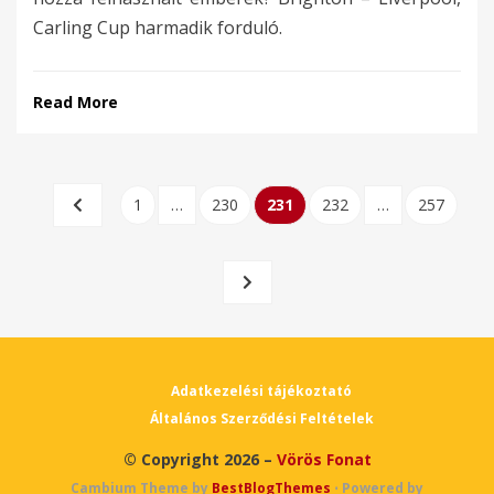
Carling Cup harmadik forduló.
Read More
Bejegyzések
PREVIOUS
PAGE
PAGE
PAGE
PAGE
PAGE
1
…
230
231
232
…
257
lapozása
PAGE
NEXT
PAGE
Adatkezelési tájékoztató
Általános Szerződési Feltételek
© Copyright 2026 –
Vörös Fonat
Cambium Theme by
BestBlogThemes
⋅
Powered by