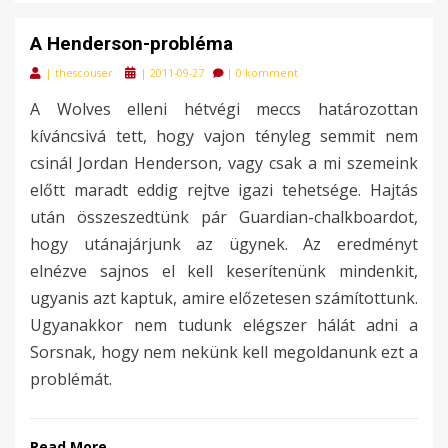
A Henderson-probléma
Posted
|
thescouser
|
2011-09-27
|
0 komment
on
A Wolves elleni hétvégi meccs határozottan
kíváncsivá tett, hogy vajon tényleg semmit nem
csinál Jordan Henderson, vagy csak a mi szemeink
előtt maradt eddig rejtve igazi tehetsége. Hajtás
után összeszedtünk pár Guardian-chalkboardot,
hogy utánajárjunk az ügynek. Az eredményt
elnézve sajnos el kell keserítenünk mindenkit,
ugyanis azt kaptuk, amire előzetesen számítottunk.
Ugyanakkor nem tudunk elégszer hálát adni a
Sorsnak, hogy nem nekünk kell megoldanunk ezt a
problémát.
Read More