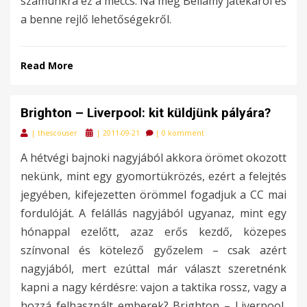
számunkra ez a meccs. Na meg Bellamy játékáról és
a benne rejlő lehetőségekről.
Read More
Brighton – Liverpool: kit küldjünk pályára?
Posted
|
thescouser
|
2011-09-21
|
0 komment
on
A hétvégi bajnoki nagyjából akkora örömet okozott
nekünk, mint egy gyomortükrözés, ezért a felejtés
jegyében, kifejezetten örömmel fogadjuk a CC mai
fordulóját. A felállás nagyjából ugyanaz, mint egy
hónappal ezelőtt, azaz erős kezdő, közepes
színvonal és kötelező győzelem – csak azért
nagyjából, mert ezúttal már választ szeretnénk
kapni a nagy kérdésre: vajon a taktika rossz, vagy a
hozzá felhasznált emberek? Brighton – Liverpool,