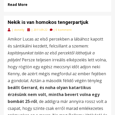
Read More
Nekik is van homokos tengerpartjuk
Posted
|
donelly
|
2011-09-22
|
0 komment
on
Amikor Lucas az első percekben a lábához kapott
és sántikálni kezdett, felcsillant a szemem:
kapitányunkat talán az első percektől láthatjuk a
pályán!
Persze teljesen irreális elképzelés lett volna,
hogy rögtön egy egész meccsnyi időt adjon neki
Kenny, de azért mégis megfordul az ember fejében
a gondolat. Aztán a második félidő végén tényleg
beállt Gerrard, és noha olyan katartikus
érzésünk nem volt, mintha bevert volna egy
bombát 25-ről
, de addigra már annyira rossz volt a
csapat, hogy szinte csak erről marad emlékezetes