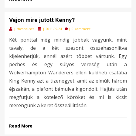
Vajon mire jutott Kenny?
Posted
|
thescouser
|
2011-09-24
|
0 komment
on
Két ponttal még mindig jobbak vagyunk, mint
tavaly, de a két szezont összehasonlítva
kijelenhetjük, ennél azért többet vártunk. Egy
peches és egy súlyos vereség után a
Wolverhampton Wanderers ellen küldheti csatába
King Kenny azt a tizenegyet, amit az elmúlt három
éjszakán, a plafont bámulva kigondolt. Hajtás után
megfutjuk a kötelező köröket és mi is kicsit
merengünk a keret összeállításán.
Read More