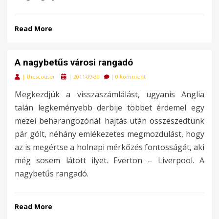
Read More
A nagybetűs városi rangadó
Posted
|
thescouser
|
2011-09-30
|
0 komment
on
Megkezdjük a visszaszámlálást, ugyanis Anglia
talán legkeményebb derbije többet érdemel egy
mezei beharangozónál: hajtás után összeszedtünk
pár gólt, néhány emlékezetes megmozdulást, hogy
az is megértse a holnapi mérkőzés fontosságát, aki
még sosem látott ilyet. Everton – Liverpool. A
nagybetűs rangadó.
Read More