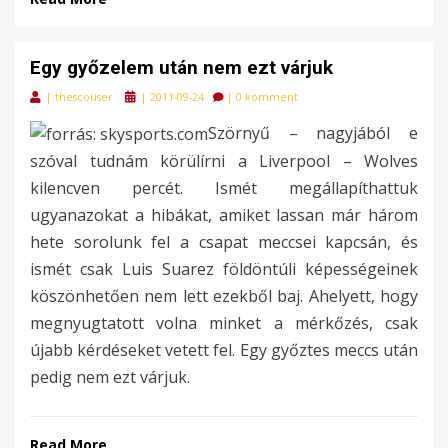
Egy győzelem után nem ezt várjuk
Posted
|
thescouser
|
2011-09-24
|
0 komment
on
Szörnyű – nagyjából e
szóval tudnám körülírni a Liverpool – Wolves
kilencven percét. Ismét megállapíthattuk
ugyanazokat a hibákat, amiket lassan már három
hete sorolunk fel a csapat meccsei kapcsán, és
ismét csak Luis Suarez földöntúli képességeinek
köszönhetően nem lett ezekből baj. Ahelyett, hogy
megnyugtatott volna minket a mérkőzés, csak
újabb kérdéseket vetett fel. Egy győztes meccs után
pedig nem ezt várjuk.
Read More